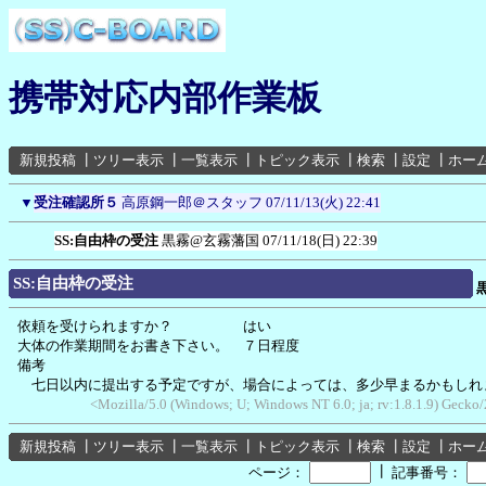
携帯対応内部作業板
新規投稿
┃
ツリー表示
┃
一覧表示
┃
トピック表示
┃
検索
┃
設定
┃
ホー
▼
受注確認所５
高原鋼一郎＠スタッフ
07/11/13(火) 22:41
SS:自由枠の受注
黒霧@玄霧藩国
07/11/18(日) 22:39
SS:自由枠の受注
依頼を受けられますか？ はい
大体の作業期間をお書き下さい。 ７日程度
備考
七日以内に提出する予定ですが、場合によっては、多少早まるかもしれ
<Mozilla/5.0 (Windows; U; Windows NT 6.0; ja; rv:1.8.1.9) Geck
新規投稿
┃
ツリー表示
┃
一覧表示
┃
トピック表示
┃
検索
┃
設定
┃
ホー
┃
ページ：
記事番号：