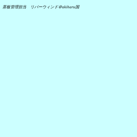
茶板管理担当 リバーウィンド＠akiharu国