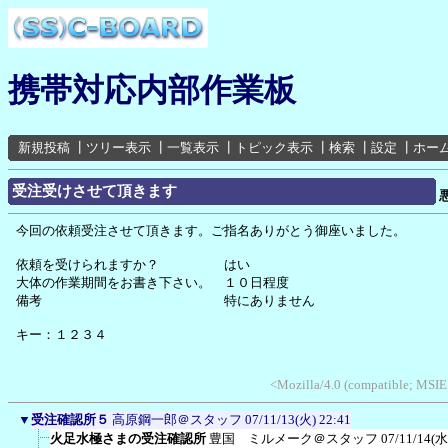
携帯対応内部作業板
新規投稿
┃
ツリー表示
┃
一覧表示
┃
トピック表示
┃
検索
┃
設定
┃
ホー
受注受けさせて頂きます
今回の依頼受注させて頂きます。ご指名ありがとう御座いました。
依頼を受けられますか？ はい
大体の作業期間をお書き下さい。 １０日程度
備考 特にありません
キー：１２３４
<Mozilla/4.0 (compatible; MSIE
▼
受注確認所５
高原鋼一郎＠スタッフ
07/11/13(火) 22:41
火足水極さまの受注確認所
豊国 ミルメーク＠スタッフ
07/11/14(水