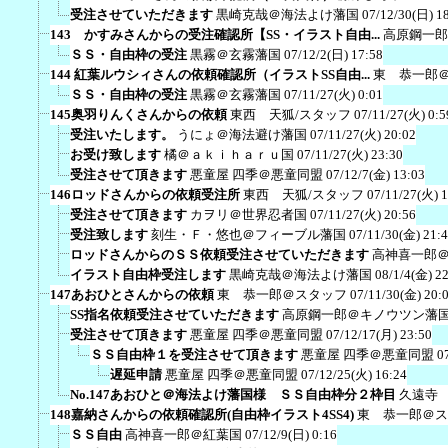
受注させていただきます
黒崎克哉＠海法よけ藩国
07/12/30(日) 1
143 かすみさんからの受注確認所【SS・イラスト自由...
高原鋼一郎
ＳＳ・自由枠の受注
黒霧＠玄霧藩国
07/12/2(日) 17:58
144 紅葉ルウシィさんの依頼確認所（イラストSS自由...
東 恭一郎
ＳＳ・自由枠の受注
黒霧＠玄霧藩国
07/11/27(火) 0:01
145奥羽りんくさんからの依頼
東西 天狐/スタッフ
07/11/27(火) 0:5
受注いたします。
うにょ＠海法避け藩国
07/11/27(火) 20:02
お受け致します
橘＠ａｋｉｈａｒｕ国
07/11/27(火) 23:30
受注させて頂きます
悪童屋 四季＠悪童同盟
07/12/7(金) 13:03
146ロッドさんからの依頼受注所
東西 天狐/スタッフ
07/11/27(火) 1
受注させて頂きます
カヲリ＠世界忍者国
07/11/27(火) 20:56
受注致します
刻生・Ｆ・悠也＠フィーブル藩国
07/11/30(金) 21:
ロッドさんからのＳＳ依頼受注させていただきます
高神喜一郎
イラスト自由枠受注します
黒崎克哉＠海法よけ藩国
08/1/4(金) 2
147あおひとさんからの依頼
東 恭一郎＠スタッフ
07/11/30(金) 20:
SS指名依頼受注させていただきます
高原鋼一郎＠キノウツン藩
受注させて頂きます
悪童屋 四季＠悪童同盟
07/12/17(月) 23:50
ＳＳ自由枠１を受注させて頂きます
悪童屋 四季＠悪童同盟
0
遅延申請
悪童屋 四季＠悪童同盟
07/12/25(火) 16:24
No.147あおひと＠海法よけ藩国様 ＳＳ自由枠分２枠目
久遠寺
148嘉納さんからの依頼確認所(自由枠イラスト4SS4)
東 恭一郎＠ス
ＳＳ自由
高神喜一郎＠紅葉国
07/12/9(日) 0:16