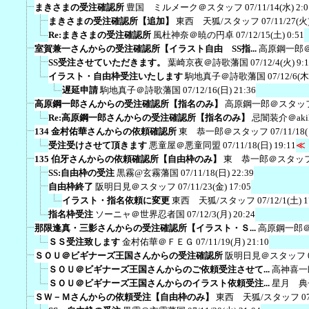
まきさまの受注確認所
豊国 ミルメーク＠スタッフ
07/11/14(水) 2:0
まきさまの受注確認所【追加】
東西 天狐/スタッフ
07/11/27(火)
Re:まきさまの受注確認所
風杜神奈＠暁の円卓
07/12/15(土) 0:51
室賀兼一さんからの受注確認所【イラスト自由 SS指...
高原鋼一郎
SS受注させていただきます。
葉崎京夜＠詩歌藩国
07/12/4(火) 9:
イラスト・自由枠受注いたします
駒地真子＠詩歌藩国
07/12/6(木
遅延申請
駒地真子＠詩歌藩国
07/12/16(日) 21:36
高原鋼一郎さんからの受注確認所【指名のみ】
高原鋼一郎＠スタッ
Re:高原鋼一郎さんからの受注確認所【指名のみ】
忌闇装介＠akih
134 金村佑華さんからの依頼確認所
東 恭一郎＠スタッフ
07/11/18
受注受けさせて頂きます
悪童屋＠悪童同盟
07/11/18(日) 19:11
≪
135 伯牙さんからの依頼確認所【自由枠のみ】
東 恭一郎＠スタッ
SS:自由枠の受注
黒霧@玄霧藩国
07/11/18(日) 22:39
自由枠終了
阪明日見＠スタッフ
07/11/23(金) 17:05
イラスト・指名依頼に変更
東西 天狐/スタッフ
07/12/1(土) 1
指名枠受注
ソーニャ＠世界忍者国
07/12/3(月) 20:24
那限逢真・三影さんからの受注確認所【イラスト・Ｓ...
高原鋼一郎
ＳＳ受注致します
金村佑華＠ＦＥＧ
07/11/19(月) 21:10
ＳＯＵ＠ビギナーズ王国さんからの受注確認所
阪明日見＠スタッフ
ＳＯＵ＠ビギナーズ王国さんからのご依頼受注させて...
高神喜一
ＳＯＵ＠ビギナーズ王国さんからのイラスト依頼受注...
星月 典
ＳＷ－Ｍさんからの依頼受注【自由枠のみ】
東西 天狐/スタッフ
0