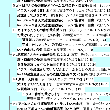
SS・自由枠の受注
黒霧＠玄霧藩国
07/11/20(火) 21:04
ＳＷ－Ｍさんの受注確認所(ゲーム２/指名枠・自由枠)
豊国 ミルメ
イラストお受け致します
三つ実＠アウトウェイ
07/11/21(水) 0:15
受注させて頂きます。（指名枠）
カヲリ＠世界忍者国
07/11/21(
Re:ＳＷ－Ｍさんの受注確認所(ゲーム２/指名枠・自由...
なゆた＠
Re:ＳＷ－Ｍさんの受注確認所(ゲーム２/指名枠・自由...
なゆた＠
139カイエさんからの依頼受注所
東西 天狐/スタッフ
07/11/21(水) 9
お受けいたします。（指名枠）
乃亜I型＠ナニワアームズ商藩国
遅延願い
乃亜I型＠ナニワアームズ商藩国
07/12/21(金) 1:41
完成いたしました。
乃亜I型＠ナニワアームズ商藩国
07/12/3
SS・自由枠の受注
黒霧＠玄霧藩国
07/11/22(木) 22:10
140悪童屋さんからの依頼受注(絵２文２)
東西 天狐/スタッフ
07/11
SS・自由枠の受注
黒霧＠玄霧藩国
07/11/24(土) 15:48
ＳＳ受注致します
金村佑華＠ＦＥＧ
07/11/24(土) 20:24
イラストを受注させていただきます。
あおひと＠海法よけ藩国
0
Re:140悪童屋さんからの依頼受注(絵２文２)
松井@無所属
07/12/
141 東西 天狐
東 恭一郎＠スタッフ
07/11/25(日) 17:11
受注させていただきます。
悪童屋＠悪童同盟
07/11/26(月) 16:26
依頼追加
東西 天狐/スタッフ
07/12/2(日) 19:05
イラスト依頼お受けします
三つ実＠アウトウェイ
07/12/3(月)
遅延申請
三つ実＠アウトウェイ
07/12/12(水) 12:06
142 アポロさんの依頼確認所（イラストSS自由枠）
東 恭一郎＠ス
Re:142 アポロさんの依頼確認所（SS自由枠）
藤原ひろ子＠ＦＥ