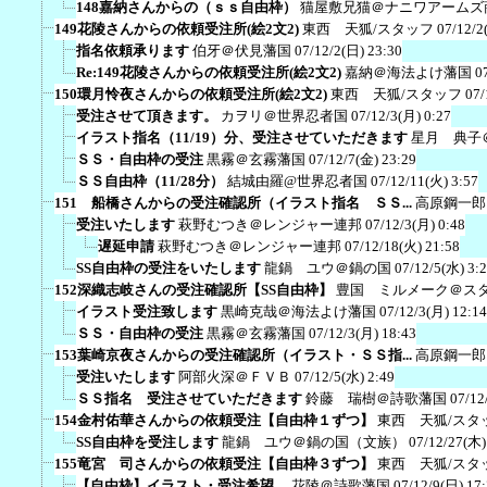
148嘉納さんからの（ｓｓ自由枠）
猫屋敷兄猫＠ナニワアームズ
149花陵さんからの依頼受注所(絵2文2)
東西 天狐/スタッフ
07/12/2
指名依頼承ります
伯牙＠伏見藩国
07/12/2(日) 23:30
Re:149花陵さんからの依頼受注所(絵2文2)
嘉納＠海法よけ藩国
0
150環月怜夜さんからの依頼受注所(絵2文2)
東西 天狐/スタッフ
07/
受注させて頂きます。
カヲリ＠世界忍者国
07/12/3(月) 0:27
イラスト指名（11/19）分、受注させていただきます
星月 典子
ＳＳ・自由枠の受注
黒霧＠玄霧藩国
07/12/7(金) 23:29
ＳＳ自由枠（11/28分）
結城由羅@世界忍者国
07/12/11(火) 3:57
151 船橋さんからの受注確認所（イラスト指名 ＳＳ...
高原鋼一郎
受注いたします
萩野むつき＠レンジャー連邦
07/12/3(月) 0:48
遅延申請
萩野むつき＠レンジャー連邦
07/12/18(火) 21:58
SS自由枠の受注をいたします
龍鍋 ユウ＠鍋の国
07/12/5(水) 3:
152深織志岐さんの受注確認所【SS自由枠】
豊国 ミルメーク＠ス
イラスト受注致します
黒崎克哉＠海法よけ藩国
07/12/3(月) 12:14
ＳＳ・自由枠の受注
黒霧＠玄霧藩国
07/12/3(月) 18:43
153葉崎京夜さんからの受注確認所（イラスト・ＳＳ指...
高原鋼一郎
受注いたします
阿部火深＠ＦＶＢ
07/12/5(水) 2:49
ＳＳ指名 受注させていただきます
鈴藤 瑞樹＠詩歌藩国
07/12
154金村佑華さんからの依頼受注【自由枠１ずつ】
東西 天狐/スタ
SS自由枠を受注します
龍鍋 ユウ＠鍋の国（文族）
07/12/27(木)
155竜宮 司さんからの依頼受注【自由枠３ずつ】
東西 天狐/スタ
【自由枠】イラスト・受注希望。
花陵＠詩歌藩国
07/12/9(日) 17