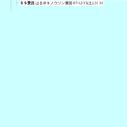
ＳＳ受注
はる＠キノウツン藩国
07/12/15(土) 21:31