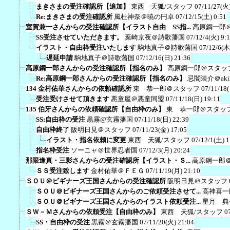
まきさまの受注確認所【追加】
東西 天狐/スタッフ
07/11/27(火)
Re:まきさまの受注確認所
風杜神奈＠暁の円卓
07/12/15(土) 0:51
室賀兼一さんからの受注確認所【イラスト自由 SS指...
高原鋼一郎
SS受注させていただきます。
葉崎京夜＠詩歌藩国
07/12/4(火) 9:
イラスト・自由枠受注いたします
駒地真子＠詩歌藩国
07/12/6(木
遅延申請
駒地真子＠詩歌藩国
07/12/16(日) 21:36
高原鋼一郎さんからの受注確認所【指名のみ】
高原鋼一郎＠スタッ
Re:高原鋼一郎さんからの受注確認所【指名のみ】
忌闇装介＠akih
134 金村佑華さんからの依頼確認所
東 恭一郎＠スタッフ
07/11/18
受注受けさせて頂きます
悪童屋＠悪童同盟
07/11/18(日) 19:11
135 伯牙さんからの依頼確認所【自由枠のみ】
東 恭一郎＠スタッ
SS:自由枠の受注
黒霧@玄霧藩国
07/11/18(日) 22:39
自由枠終了
阪明日見＠スタッフ
07/11/23(金) 17:05
イラスト・指名依頼に変更
東西 天狐/スタッフ
07/12/1(土) 1
指名枠受注
ソーニャ＠世界忍者国
07/12/3(月) 20:24
那限逢真・三影さんからの受注確認所【イラスト・Ｓ...
高原鋼一郎
ＳＳ受注致します
金村佑華＠ＦＥＧ
07/11/19(月) 21:10
ＳＯＵ＠ビギナーズ王国さんからの受注確認所
阪明日見＠スタッフ
ＳＯＵ＠ビギナーズ王国さんからのご依頼受注させて...
高神喜一
ＳＯＵ＠ビギナーズ王国さんからのイラスト依頼受注...
星月 典
ＳＷ－Ｍさんからの依頼受注【自由枠のみ】
東西 天狐/スタッフ
0
SS・自由枠の受注
黒霧＠玄霧藩国
07/11/20(火) 21:04