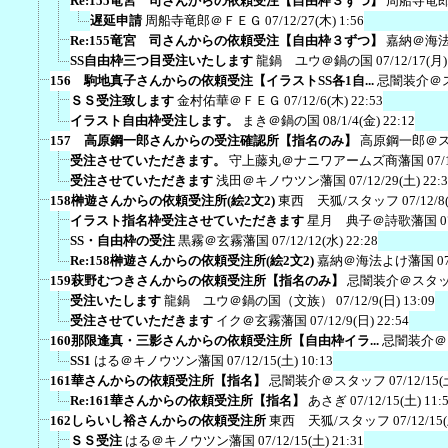
Re:155竜宮 司さんからの依頼受注【自由枠３ずつ】
周船寺竜
遅延申請
周船寺竜郎＠ＦＥＧ
07/12/27(木) 1:56
Re:155竜宮 司さんからの依頼受注【自由枠３ずつ】
嘉納＠海
SS自由枠三つ目受注いたします
龍鍋 ユウ＠鍋の国
07/12/17(月)
156 駒地真子さんからの依頼受注【イラストSS各1自...
忌闇装介＠
ＳＳ受注致します
金村佑華＠ＦＥＧ
07/12/6(木) 22:53
イラスト自由枠受注します。
まき＠鍋の国
08/1/4(金) 22:12
157 高原鋼一郎さんからの受注確認所【指名のみ】
高原鋼一郎＠
受注させていただきます。
守上藤丸＠ナニワアームズ商藩国
07/
受注させていただきます
浅田＠キノウツン藩国
07/12/29(土) 22:
158榊遊さんからの依頼受注所(絵2文2)
東西 天狐/スタッフ
07/12/8
イラスト指名枠受注させていただきます
星月 典子＠詩歌藩国
0
SS・自由枠の受注
黒霧＠玄霧藩国
07/12/12(水) 22:28
Re:158榊遊さんからの依頼受注所(絵2文2)
嘉納＠海法よけ藩国
0
159萩野むつきさんからの依頼受注所【指名のみ】
忌闇装介＠スタ
受注いたします
龍鍋 ユウ＠鍋の国（文族）
07/12/9(日) 13:09
受注させていただきます
イク＠玄霧藩国
07/12/9(日) 22:54
160那限逢真・三影さんからの依頼受注所【自由枠イラ...
忌闇装介＠
SS1
はる＠キノウツン藩国
07/12/15(土) 10:13
161華さんからの依頼受注所【指名】
忌闇装介＠スタッフ
07/12/15(
Re:161華さんからの依頼受注所【指名】
あさぎ
07/12/15(土) 11:
162しらいし裕さんからの依頼受注所
東西 天狐/スタッフ
07/12/15
ＳＳ受注
はる＠キノウツン藩国
07/12/15(土) 21:31