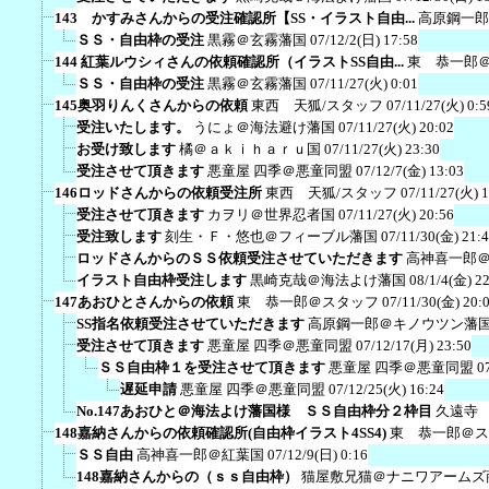
143 かすみさんからの受注確認所【SS・イラスト自由...
高原鋼一郎
ＳＳ・自由枠の受注
黒霧＠玄霧藩国
07/12/2(日) 17:58
144 紅葉ルウシィさんの依頼確認所（イラストSS自由...
東 恭一郎
ＳＳ・自由枠の受注
黒霧＠玄霧藩国
07/11/27(火) 0:01
145奥羽りんくさんからの依頼
東西 天狐/スタッフ
07/11/27(火) 0:5
受注いたします。
うにょ＠海法避け藩国
07/11/27(火) 20:02
お受け致します
橘＠ａｋｉｈａｒｕ国
07/11/27(火) 23:30
受注させて頂きます
悪童屋 四季＠悪童同盟
07/12/7(金) 13:03
146ロッドさんからの依頼受注所
東西 天狐/スタッフ
07/11/27(火) 1
受注させて頂きます
カヲリ＠世界忍者国
07/11/27(火) 20:56
受注致します
刻生・Ｆ・悠也＠フィーブル藩国
07/11/30(金) 21:
ロッドさんからのＳＳ依頼受注させていただきます
高神喜一郎
イラスト自由枠受注します
黒崎克哉＠海法よけ藩国
08/1/4(金) 2
147あおひとさんからの依頼
東 恭一郎＠スタッフ
07/11/30(金) 20:
SS指名依頼受注させていただきます
高原鋼一郎＠キノウツン藩
受注させて頂きます
悪童屋 四季＠悪童同盟
07/12/17(月) 23:50
ＳＳ自由枠１を受注させて頂きます
悪童屋 四季＠悪童同盟
0
遅延申請
悪童屋 四季＠悪童同盟
07/12/25(火) 16:24
No.147あおひと＠海法よけ藩国様 ＳＳ自由枠分２枠目
久遠寺
148嘉納さんからの依頼確認所(自由枠イラスト4SS4)
東 恭一郎＠ス
ＳＳ自由
高神喜一郎＠紅葉国
07/12/9(日) 0:16
148嘉納さんからの（ｓｓ自由枠）
猫屋敷兄猫＠ナニワアームズ