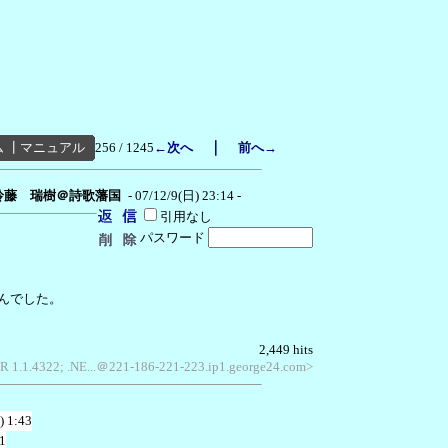
｜
ム
┃
マニュアル
256 / 1245
←次へ
前へ→
鈴藤 瑞樹＠詩歌藩国
- 07/12/9(日) 23:14 -
引用なし
パスワード
でした。
2,449 hits
LR 1.1.4322; .NE...＠221-186-221-223.ip1.george24.com>
) 1:43
1