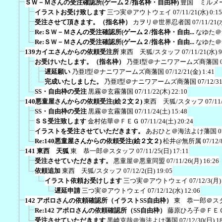
ＳＷ－Ｍさんの受注確認所(ゲーム２/指名枠・自由枠)
豊国 ミルメ
イラストお受け致します
三つ実＠アウトウェイ
07/11/21(水) 0:15
受注させて頂きます。（指名枠）
カヲリ＠世界忍者国
07/11/21(
Re:ＳＷ－Ｍさんの受注確認所(ゲーム２/指名枠・自由...
なゆた＠
Re:ＳＷ－Ｍさんの受注確認所(ゲーム２/指名枠・自由...
なゆた＠
139カイエさんからの依頼受注所
東西 天狐/スタッフ
07/11/21(水) 9
お受けいたします。（指名枠）
乃亜I型＠ナニワアームズ商藩国
遅延願い
乃亜I型＠ナニワアームズ商藩国
07/12/21(金) 1:41
完成いたしました。
乃亜I型＠ナニワアームズ商藩国
07/12/3
SS・自由枠の受注
黒霧＠玄霧藩国
07/11/22(木) 22:10
140悪童屋さんからの依頼受注(絵２文２)
東西 天狐/スタッフ
07/11
SS・自由枠の受注
黒霧＠玄霧藩国
07/11/24(土) 15:48
ＳＳ受注致します
金村佑華＠ＦＥＧ
07/11/24(土) 20:24
イラストを受注させていただきます。
あおひと＠海法よけ藩国
0
Re:140悪童屋さんからの依頼受注(絵２文２)
松井@無所属
07/12/
141 東西 天狐
東 恭一郎＠スタッフ
07/11/25(日) 17:11
受注させていただきます。
悪童屋＠悪童同盟
07/11/26(月) 16:26
依頼追加
東西 天狐/スタッフ
07/12/2(日) 19:05
イラスト依頼お受けします
三つ実＠アウトウェイ
07/12/3(月)
遅延申請
三つ実＠アウトウェイ
07/12/12(水) 12:06
142 アポロさんの依頼確認所（イラストSS自由枠）
東 恭一郎＠ス
Re:142 アポロさんの依頼確認所（SS自由枠）
藤原ひろ子＠ＦＥ
受注させていただきます
黒崎克哉＠海法よけ藩国
07/12/30(日) 1