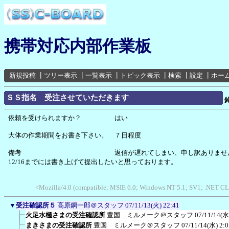
携帯対応内部作業板
新規投稿
┃
ツリー表示
┃
一覧表示
┃
トピック表示
┃
検索
┃
設定
┃
ホー
ＳＳ指名 受注させていただきます
依頼を受けられますか？ はい
大体の作業期間をお書き下さい。 ７日程度
備考 返信が遅れてしまい、申し訳ありません
12/16までには書き上げて提出したいと思っております。
<Mozilla/4.0 (compatible; MSIE 6.0; Windows NT 5.1; SV1; .NET C
▼
受注確認所５
高原鋼一郎＠スタッフ
07/11/13(火) 22:41
火足水極さまの受注確認所
豊国 ミルメーク＠スタッフ
07/11/14(水
まきさまの受注確認所
豊国 ミルメーク＠スタッフ
07/11/14(水) 2:0