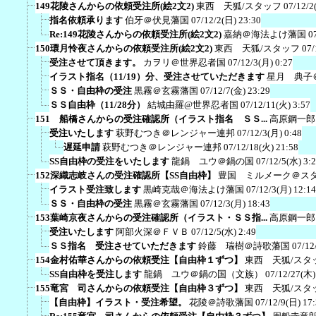
149花陵さんからの依頼受注所(絵2文2)
東西 天狐/スタッフ
07/12/2
指名依頼承ります
伯牙＠伏見藩国
07/12/2(日) 23:30
Re:149花陵さんからの依頼受注所(絵2文2)
嘉納＠海法よけ藩国
0
150環月怜夜さんからの依頼受注所(絵2文2)
東西 天狐/スタッフ
07/
受注させて頂きます。
カヲリ＠世界忍者国
07/12/3(月) 0:27
イラスト指名（11/19）分、受注させていただきます
星月 典子
ＳＳ・自由枠の受注
黒霧＠玄霧藩国
07/12/7(金) 23:29
ＳＳ自由枠（11/28分）
結城由羅@世界忍者国
07/12/11(火) 3:57
151 船橋さんからの受注確認所（イラスト指名 ＳＳ...
高原鋼一郎
受注いたします
萩野むつき＠レンジャー連邦
07/12/3(月) 0:48
遅延申請
萩野むつき＠レンジャー連邦
07/12/18(火) 21:58
SS自由枠の受注をいたします
龍鍋 ユウ＠鍋の国
07/12/5(水) 3:
152深織志岐さんの受注確認所【SS自由枠】
豊国 ミルメーク＠ス
イラスト受注致します
黒崎克哉＠海法よけ藩国
07/12/3(月) 12:14
ＳＳ・自由枠の受注
黒霧＠玄霧藩国
07/12/3(月) 18:43
153葉崎京夜さんからの受注確認所（イラスト・ＳＳ指...
高原鋼一郎
受注いたします
阿部火深＠ＦＶＢ
07/12/5(水) 2:49
ＳＳ指名 受注させていただきます
鈴藤 瑞樹＠詩歌藩国
07/12
154金村佑華さんからの依頼受注【自由枠１ずつ】
東西 天狐/スタ
SS自由枠を受注します
龍鍋 ユウ＠鍋の国（文族）
07/12/27(木)
155竜宮 司さんからの依頼受注【自由枠３ずつ】
東西 天狐/スタ
【自由枠】イラスト・受注希望。
花陵＠詩歌藩国
07/12/9(日) 17