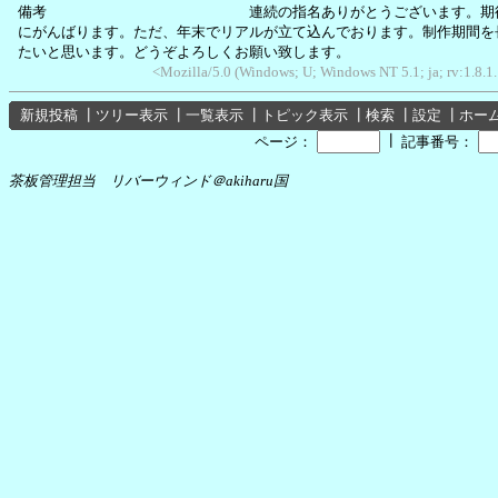
備考 連続の指名ありがとうございます。期待に
にがんばります。ただ、年末でリアルが立て込んでおります。制作期間を
たいと思います。どうぞよろしくお願い致します。
<Mozilla/5.0 (Windows; U; Windows NT 5.1; ja; rv:1.8.
新規投稿
┃
ツリー表示
┃
一覧表示
┃
トピック表示
┃
検索
┃
設定
┃
ホー
┃
ページ：
記事番号：
茶板管理担当 リバーウィンド＠akiharu国