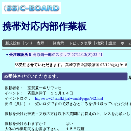
携帯対応内部作業板
新規投稿
┃
ツリー表示
┃
一覧表示
┃
トピック表示
┃
検索
┃
設定
┃
ホー
▼
受注確認所５
高原鋼一郎＠スタッフ
07/11/13(火) 22:41
SS受注させていただきます。
葉崎京夜＠詩歌藩国
07/12/4(火) 9:18
SS受注させていただきます。
依頼者名： 室賀兼一＠リワマヒ
イベント： 斉藤奈津子 １１月１４日
イベントログ：
http://www24.atwiki.jp/riwamahi/pages/302.html
要点（共に）： 短いログですので好きなところを切り取っていただけれ
依頼を受けた技族・文族の方は以下の質問にお答えの上、レスをお願いし
依頼を受けられますか？ はい
大体の作業期間をお書き下さい。 １５日程度