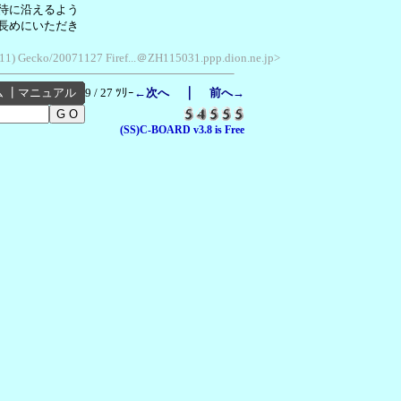
沿えるよう
長めにいただき
1.11) Gecko/20071127 Firef...＠ZH115031.ppp.dion.ne.jp>
｜
ム
┃
マニュアル
9 / 27 ﾂﾘｰ
←次へ
前へ→
(SS)C-BOARD v3.8 is Free