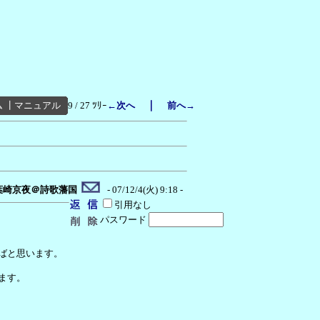
｜
ム
┃
マニュアル
9 / 27 ﾂﾘｰ
←次へ
前へ→
葉崎京夜＠詩歌藩国
- 07/12/4(火) 9:18 -
引用なし
パスワード
ばと思います。
ます。