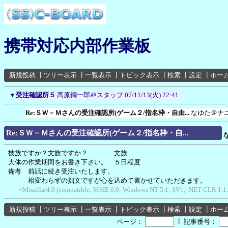
携帯対応内部作業板
新規投稿
┃
ツリー表示
┃
一覧表示
┃
トピック表示
┃
検索
┃
設定
┃
ホー
▼
受注確認所５
高原鋼一郎＠スタッフ
07/11/13(火) 22:41
Re:ＳＷ－Ｍさんの受注確認所(ゲーム２/指名枠・自由...
なゆた＠ナ
Re:ＳＷ－Ｍさんの受注確認所(ゲーム２/指名枠・自...
技族ですか？文族ですか？ 文族
大体の作業期間をお書き下さい。 ５日程度
備考 前話に続き受注いたします。
相変わらずの拙文ですが心を込めて書かせていただきます。
<Mozilla/4.0 (compatible; MSIE 6.0; Windows NT 5.1; SV1; .NET CLR 1.
新規投稿
┃
ツリー表示
┃
一覧表示
┃
トピック表示
┃
検索
┃
設定
┃
ホー
┃
ページ：
記事番号：