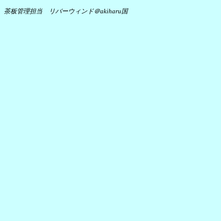
茶板管理担当 リバーウィンド＠akiharu国