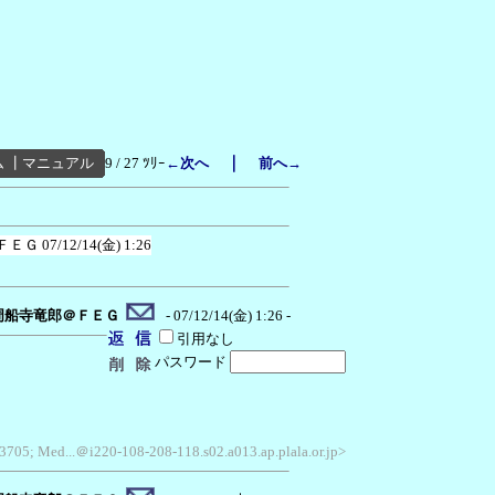
｜
ム
┃
マニュアル
9 / 27 ﾂﾘｰ
←次へ
前へ→
ＦＥＧ
07/12/14(金) 1:26
周船寺竜郎＠ＦＥＧ
- 07/12/14(金) 1:26 -
引用なし
パスワード
3705; Med...＠i220-108-208-118.s02.a013.ap.plala.or.jp>