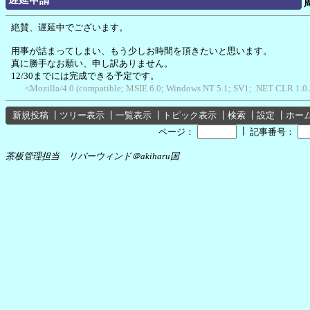
絶賛、遅延中でございます。
用事が詰まってしまい、もう少しお時間を頂きたいと思います。
真に勝手なお願い、申し訳ありません。
12/30までには完成できる予定です。
<Mozilla/4.0 (compatible; MSIE 6.0; Windows NT 5.1; SV1; .NET CLR 1.0.
新規投稿
┃
ツリー表示
┃
一覧表示
┃
トピック表示
┃
検索
┃
設定
┃
ホー
┃
ページ：
記事番号：
茶板管理担当 リバーウィンド＠akiharu国