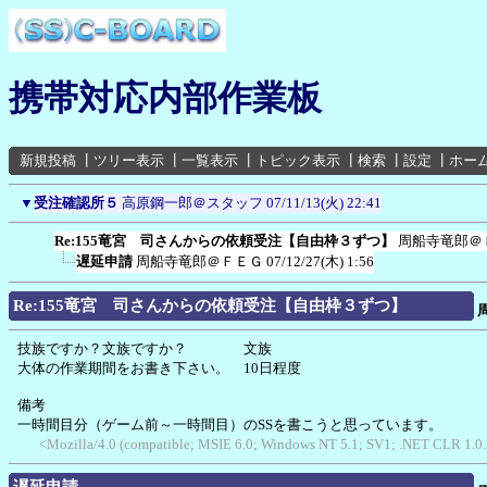
携帯対応内部作業板
新規投稿
┃
ツリー表示
┃
一覧表示
┃
トピック表示
┃
検索
┃
設定
┃
ホー
▼
受注確認所５
高原鋼一郎＠スタッフ
07/11/13(火) 22:41
Re:155竜宮 司さんからの依頼受注【自由枠３ずつ】
周船寺竜郎＠
遅延申請
周船寺竜郎＠ＦＥＧ
07/12/27(木) 1:56
Re:155竜宮 司さんからの依頼受注【自由枠３ずつ】
技族ですか？文族ですか？ 文族
大体の作業期間をお書き下さい。 10日程度
備考
一時間目分（ゲーム前～一時間目）のSSを書こうと思っています。
<Mozilla/4.0 (compatible; MSIE 6.0; Windows NT 5.1; SV1; .NET CLR 1.0.
遅延申請