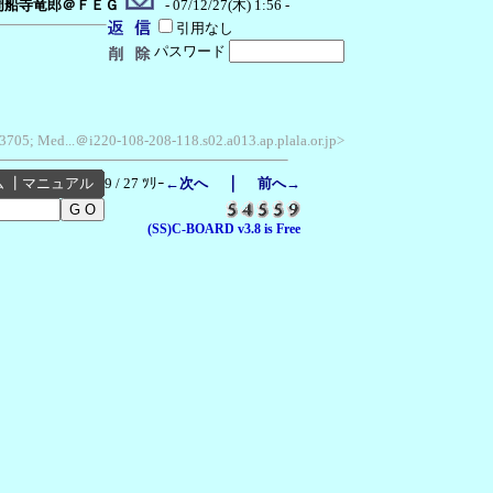
周船寺竜郎＠ＦＥＧ
- 07/12/27(木) 1:56 -
引用なし
パスワード
3705; Med...＠i220-108-208-118.s02.a013.ap.plala.or.jp>
｜
ム
┃
マニュアル
9 / 27 ﾂﾘｰ
←次へ
前へ→
(SS)C-BOARD v3.8 is Free