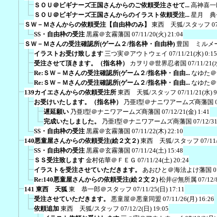
ＳＯＵ＠ビギナーズ王国さんからのご依頼受注させて...
高神喜一
ＳＯＵ＠ビギナーズ王国さんからのイラスト依頼受注...
星月 典
ＳＷ－Ｍさんからの依頼受注【自由枠のみ】
東西 天狐/スタッフ
0
SS・自由枠の受注
黒霧＠玄霧藩国
07/11/20(火) 21:04
ＳＷ－Ｍさんの受注確認所(ゲーム２/指名枠・自由枠)
豊国 ミルメ
イラストお受け致します
三つ実＠アウトウェイ
07/11/21(水) 0:15
受注させて頂きます。（指名枠）
カヲリ＠世界忍者国
07/11/21(
Re:ＳＷ－Ｍさんの受注確認所(ゲーム２/指名枠・自由...
なゆた＠
Re:ＳＷ－Ｍさんの受注確認所(ゲーム２/指名枠・自由...
なゆた＠
139カイエさんからの依頼受注所
東西 天狐/スタッフ
07/11/21(水) 9
お受けいたします。（指名枠）
乃亜I型＠ナニワアームズ商藩国
遅延願い
乃亜I型＠ナニワアームズ商藩国
07/12/21(金) 1:41
完成いたしました。
乃亜I型＠ナニワアームズ商藩国
07/12/3
SS・自由枠の受注
黒霧＠玄霧藩国
07/11/22(木) 22:10
140悪童屋さんからの依頼受注(絵２文２)
東西 天狐/スタッフ
07/11
SS・自由枠の受注
黒霧＠玄霧藩国
07/11/24(土) 15:48
ＳＳ受注致します
金村佑華＠ＦＥＧ
07/11/24(土) 20:24
イラストを受注させていただきます。
あおひと＠海法よけ藩国
0
Re:140悪童屋さんからの依頼受注(絵２文２)
松井@無所属
07/12/
141 東西 天狐
東 恭一郎＠スタッフ
07/11/25(日) 17:11
受注させていただきます。
悪童屋＠悪童同盟
07/11/26(月) 16:26
依頼追加
東西 天狐/スタッフ
07/12/2(日) 19:05