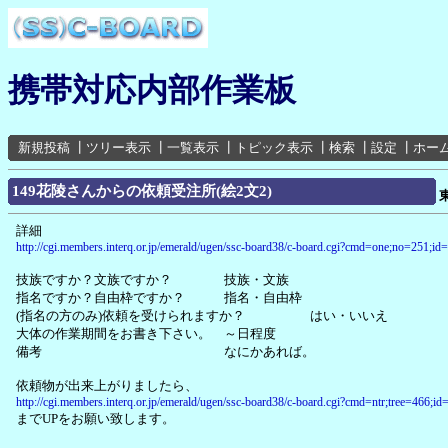
携帯対応内部作業板
新規投稿
┃
ツリー表示
┃
一覧表示
┃
トピック表示
┃
検索
┃
設定
┃
ホー
149花陵さんからの依頼受注所(絵2文2)
詳細
http://cgi.members.interq.or.jp/emerald/ugen/ssc-board38/c-board.cgi?cmd=one;no=251;id=
技族ですか？文族ですか？ 技族・文族
指名ですか？自由枠ですか？ 指名・自由枠
(指名の方のみ)依頼を受けられますか？ はい・いいえ
大体の作業期間をお書き下さい。 ～日程度
備考 なにかあれば。
依頼物が出来上がりましたら、
http://cgi.members.interq.or.jp/emerald/ugen/ssc-board38/c-board.cgi?cmd=ntr;tree=466;i
までUPをお願い致します。