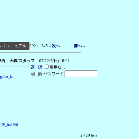
｜
ム
┃
マニュアル
302 / 1245
←次へ
前へ→
東西 天狐/スタッフ
- 07/12/2(日) 18:01 -
引用なし
パスワード
gaibu_ita
d=UP_ita#466
2,420 hits