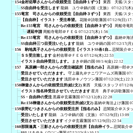
154金村佑華さんからの依頼受注【自由枠１ずつ】
東西 天狐/スタ
SS自由枠を受注します
龍鍋 ユウ＠鍋の国（文族）
07/12/27(木)
155竜宮 司さんからの依頼受注【自由枠３ずつ】
東西 天狐/スタ
【自由枠】イラスト・受注希望。
花陵＠詩歌藩国
07/12/9(日) 17
Re:155竜宮 司さんからの依頼受注【自由枠３ずつ】
周船寺竜
遅延申請
周船寺竜郎＠ＦＥＧ
07/12/27(木) 1:56
Re:155竜宮 司さんからの依頼受注【自由枠３ずつ】
嘉納＠海
SS自由枠三つ目受注いたします
龍鍋 ユウ＠鍋の国
07/12/17(月)
156 駒地真子さんからの依頼受注【イラストSS各1自...
忌闇装介＠
ＳＳ受注致します
金村佑華＠ＦＥＧ
07/12/6(木) 22:53
イラスト自由枠受注します。
まき＠鍋の国
08/1/4(金) 22:12
157 高原鋼一郎さんからの受注確認所【指名のみ】
高原鋼一郎＠
受注させていただきます。
守上藤丸＠ナニワアームズ商藩国
07/
受注させていただきます
浅田＠キノウツン藩国
07/12/29(土) 22:
158榊遊さんからの依頼受注所(絵2文2)
東西 天狐/スタッフ
07/12/8
イラスト指名枠受注させていただきます
星月 典子＠詩歌藩国
0
SS・自由枠の受注
黒霧＠玄霧藩国
07/12/12(水) 22:28
Re:158榊遊さんからの依頼受注所(絵2文2)
嘉納＠海法よけ藩国
0
159萩野むつきさんからの依頼受注所【指名のみ】
忌闇装介＠スタ
受注いたします
龍鍋 ユウ＠鍋の国（文族）
07/12/9(日) 13:09
受注させていただきます
イク＠玄霧藩国
07/12/9(日) 22:54
160那限逢真・三影さんからの依頼受注所【自由枠イラ...
忌闇装介＠
SS1
はる＠キノウツン藩国
07/12/15(土) 10:13