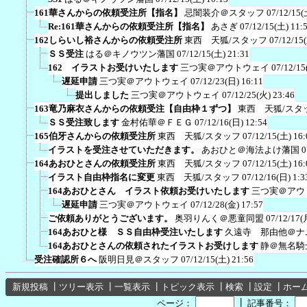
161華さんからの依頼受注所【指名】
忌闇装介＠スタッフ
07/12/15(
Re:161華さんからの依頼受注所【指名】
あさぎ
07/12/15(土) 11:
162しらいし裕さんからの依頼受注所
東西 天狐/スタッフ
07/12/15
ＳＳ受注
はる＠キノウツン藩国
07/12/15(土) 21:31
162 イラストお受けいたします
三つ実＠アウトウェイ
07/12/15
遅延申請
三つ実＠アウトウェイ
07/12/23(日) 16:11
提出しました
三つ実＠アウトウェイ
07/12/25(火) 23:46
163竜乃麻衣さんからの依頼受注【自由枠１ずつ】
東西 天狐/スタ
ＳＳ受注致します
金村佑華＠ＦＥＧ
07/12/16(日) 12:54
165伯牙さんからの依頼受注所
東西 天狐/スタッフ
07/12/15(土) 16:
イラストを受注させていただきます。
あおひと＠海法よけ藩国
0
164あおひとさんの依頼受注所
東西 天狐/スタッフ
07/12/15(土) 16:
イラスト自由枠指名に変更
東西 天狐/スタッフ
07/12/16(日) 1:3
164あおひとさん イラスト依頼お受けいたします
三つ実＠アウ
遅延申請
三つ実＠アウトウェイ
07/12/28(金) 17:57
ご依頼ありがとうございます。
奥羽りんく＠悪童同盟
07/12/17(
164あおひと様 ＳＳ自由枠受注いたします
久遠寺 那由他＠ナ
164あおひとさんの依頼されたイラストお受けします
静＠無名騎
受注確認所６へ
阪明日見＠スタッフ
07/12/15(土) 21:56
新規投稿
┃
ツリー表示
┃
一覧表示
┃
トピック表示
┃
検索
┃
設定
┃
ホー
┃
ページ：
記事番号：