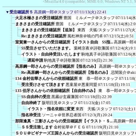
<Mozilla/4.0 (compatible; MSIE 6.0; Windows NT 5.1;
▼
受注確認所５
高原鋼一郎＠スタッフ
07/11/13(火) 22:41
火足水極さまの受注確認所
豊国 ミルメーク＠スタッフ
07/11/14(水
まきさまの受注確認所
豊国 ミルメーク＠スタッフ
07/11/14(水) 2:0
まきさまの受注確認所【追加】
東西 天狐/スタッフ
07/11/27(火)
Re:まきさまの受注確認所
風杜神奈＠暁の円卓
07/12/15(土) 0:51
室賀兼一さんからの受注確認所【イラスト自由 SS指...
高原鋼一郎
SS受注させていただきます。
葉崎京夜＠詩歌藩国
07/12/4(火) 9:
イラスト・自由枠受注いたします
駒地真子＠詩歌藩国
07/12/6(木
遅延申請
駒地真子＠詩歌藩国
07/12/16(日) 21:36
高原鋼一郎さんからの受注確認所【指名のみ】
高原鋼一郎＠スタッ
Re:高原鋼一郎さんからの受注確認所【指名のみ】
忌闇装介＠akih
134 金村佑華さんからの依頼確認所
東 恭一郎＠スタッフ
07/11/18
受注受けさせて頂きます
悪童屋＠悪童同盟
07/11/18(日) 19:11
135 伯牙さんからの依頼確認所【自由枠のみ】
東 恭一郎＠スタッ
SS:自由枠の受注
黒霧@玄霧藩国
07/11/18(日) 22:39
自由枠終了
阪明日見＠スタッフ
07/11/23(金) 17:05
イラスト・指名依頼に変更
東西 天狐/スタッフ
07/12/1(土) 1
指名枠受注
ソーニャ＠世界忍者国
07/12/3(月) 20:24
那限逢真・三影さんからの受注確認所【イラスト・Ｓ...
高原鋼一郎
ＳＳ受注致します
金村佑華＠ＦＥＧ
07/11/19(月) 21:10
ＳＯＵ＠ビギナーズ王国さんからの受注確認所
阪明日見＠スタッフ