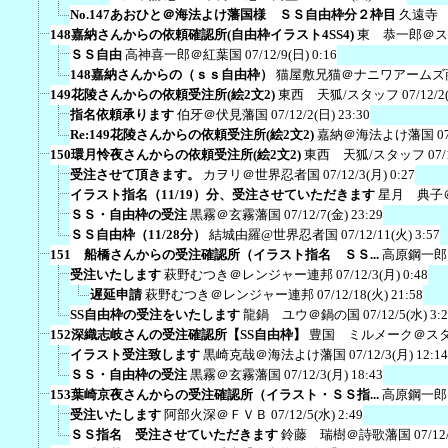
No.147あおひと＠海法よけ藩国様 ＳＳ自由枠分２枠目
久遠寺
148嘉納さんからの依頼確認所(自由枠イラスト4SS4)
東 恭一郎＠ス
ＳＳ自由
高神喜一郎＠紅葉国
07/12/9(日) 0:16
148嘉納さんからの（ｓｓ自由枠）
猫屋敷兄猫＠ナニワアームズ
149花陵さんからの依頼受注所(絵2文2)
東西 天狐/スタッフ
07/12/2
指名依頼承ります
伯牙＠伏見藩国
07/12/2(日) 23:30
Re:149花陵さんからの依頼受注所(絵2文2)
嘉納＠海法よけ藩国
0
150環月怜夜さんからの依頼受注所(絵2文2)
東西 天狐/スタッフ
07/
受注させて頂きます。
カヲリ＠世界忍者国
07/12/3(月) 0:27
イラスト指名（11/19）分、受注させていただきます
星月 典子
ＳＳ・自由枠の受注
黒霧＠玄霧藩国
07/12/7(金) 23:29
ＳＳ自由枠（11/28分）
結城由羅@世界忍者国
07/12/11(火) 3:57
151 船橋さんからの受注確認所（イラスト指名 ＳＳ...
高原鋼一郎
受注いたします
萩野むつき＠レンジャー連邦
07/12/3(月) 0:48
遅延申請
萩野むつき＠レンジャー連邦
07/12/18(火) 21:58
SS自由枠の受注をいたします
龍鍋 ユウ＠鍋の国
07/12/5(水) 3:
152深織志岐さんの受注確認所【SS自由枠】
豊国 ミルメーク＠ス
イラスト受注致します
黒崎克哉＠海法よけ藩国
07/12/3(月) 12:14
ＳＳ・自由枠の受注
黒霧＠玄霧藩国
07/12/3(月) 18:43
153葉崎京夜さんからの受注確認所（イラスト・ＳＳ指...
高原鋼一郎
受注いたします
阿部火深＠ＦＶＢ
07/12/5(水) 2:49
ＳＳ指名 受注させていただきます
鈴藤 瑞樹＠詩歌藩国
07/12