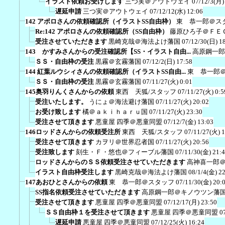
イラスト依頼お受けします
三つ実＠アウトウェイ
07/12/3(月)
遅延申請
三つ実＠アウトウェイ
07/12/12(水) 12:06
142 アポロさんの依頼確認所（イラストSS自由枠）
東 恭一郎＠ス
Re:142 アポロさんの依頼確認所（SS自由枠）
藤原ひろ子＠ＦＥ
受注させていただきます
黒崎克哉＠海法よけ藩国
07/12/30(日) 1
143 かすみさんからの受注確認所【SS・イラスト自由...
高原鋼一郎
ＳＳ・自由枠の受注
黒霧＠玄霧藩国
07/12/2(日) 17:58
144 紅葉ルウシィさんの依頼確認所（イラストSS自由...
東 恭一郎
ＳＳ・自由枠の受注
黒霧＠玄霧藩国
07/11/27(火) 0:01
145奥羽りんくさんからの依頼
東西 天狐/スタッフ
07/11/27(火) 0:5
受注いたします。
うにょ＠海法避け藩国
07/11/27(火) 20:02
お受け致します
橘＠ａｋｉｈａｒｕ国
07/11/27(火) 23:30
受注させて頂きます
悪童屋 四季＠悪童同盟
07/12/7(金) 13:03
146ロッドさんからの依頼受注所
東西 天狐/スタッフ
07/11/27(火) 1
受注させて頂きます
カヲリ＠世界忍者国
07/11/27(火) 20:56
受注致します
刻生・Ｆ・悠也＠フィーブル藩国
07/11/30(金) 21:
ロッドさんからのＳＳ依頼受注させていただきます
高神喜一郎
イラスト自由枠受注します
黒崎克哉＠海法よけ藩国
08/1/4(金) 2
147あおひとさんからの依頼
東 恭一郎＠スタッフ
07/11/30(金) 20:
SS指名依頼受注させていただきます
高原鋼一郎＠キノウツン藩
受注させて頂きます
悪童屋 四季＠悪童同盟
07/12/17(月) 23:50
ＳＳ自由枠１を受注させて頂きます
悪童屋 四季＠悪童同盟
0
遅延申請
悪童屋 四季＠悪童同盟
07/12/25(火) 16:24