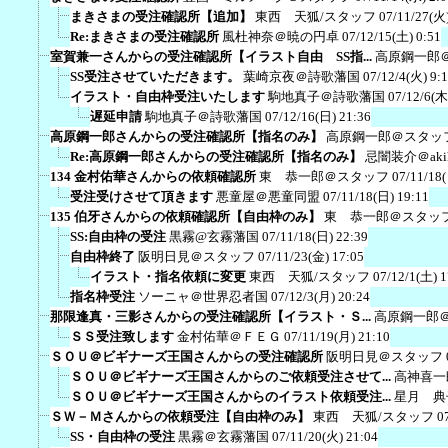
まきさまの受注確認所【追加】
東西 天狐/スタッフ
07/11/27(火)
Re:まきさまの受注確認所
風杜神奈＠暁の円卓
07/12/15(土) 0:51
室賀兼一さんからの受注確認所【イラスト自由 SS指...
高原鋼一郎
SS受注させていただきます。
葉崎京夜＠詩歌藩国
07/12/4(火) 9:
イラスト・自由枠受注いたします
駒地真子＠詩歌藩国
07/12/6(木
遅延申請
駒地真子＠詩歌藩国
07/12/16(日) 21:36
高原鋼一郎さんからの受注確認所【指名のみ】
高原鋼一郎＠スタッ
Re:高原鋼一郎さんからの受注確認所【指名のみ】
忌闇装介＠akih
134 金村佑華さんからの依頼確認所
東 恭一郎＠スタッフ
07/11/18
受注受けさせて頂きます
悪童屋＠悪童同盟
07/11/18(日) 19:11
135 伯牙さんからの依頼確認所【自由枠のみ】
東 恭一郎＠スタッ
SS:自由枠の受注
黒霧@玄霧藩国
07/11/18(日) 22:39
自由枠終了
阪明日見＠スタッフ
07/11/23(金) 17:05
イラスト・指名依頼に変更
東西 天狐/スタッフ
07/12/1(土) 1
指名枠受注
ソーニャ＠世界忍者国
07/12/3(月) 20:24
那限逢真・三影さんからの受注確認所【イラスト・Ｓ...
高原鋼一郎
ＳＳ受注致します
金村佑華＠ＦＥＧ
07/11/19(月) 21:10
ＳＯＵ＠ビギナーズ王国さんからの受注確認所
阪明日見＠スタッフ
ＳＯＵ＠ビギナーズ王国さんからのご依頼受注させて...
高神喜一
ＳＯＵ＠ビギナーズ王国さんからのイラスト依頼受注...
星月 典
ＳＷ－Ｍさんからの依頼受注【自由枠のみ】
東西 天狐/スタッフ
0
SS・自由枠の受注
黒霧＠玄霧藩国
07/11/20(火) 21:04