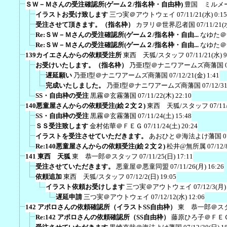
ＳＷ－Ｍさんの受注確認所(ゲーム２/指名枠・自由枠)
豊国 ミルメ
イラストお受け致します
三つ実＠アウトウェイ
07/11/21(水) 0:15
受注させて頂きます。（指名枠）
カヲリ＠世界忍者国
07/11/21(
Re:ＳＷ－Ｍさんの受注確認所(ゲーム２/指名枠・自由...
なゆた＠
Re:ＳＷ－Ｍさんの受注確認所(ゲーム２/指名枠・自由...
なゆた＠
139カイエさんからの依頼受注所
東西 天狐/スタッフ
07/11/21(水) 9
お受けいたします。（指名枠）
乃亜I型＠ナニワアームズ商藩国
遅延願い
乃亜I型＠ナニワアームズ商藩国
07/12/21(金) 1:41
完成いたしました。
乃亜I型＠ナニワアームズ商藩国
07/12/3
SS・自由枠の受注
黒霧＠玄霧藩国
07/11/22(木) 22:10
140悪童屋さんからの依頼受注(絵２文２)
東西 天狐/スタッフ
07/11
SS・自由枠の受注
黒霧＠玄霧藩国
07/11/24(土) 15:48
ＳＳ受注致します
金村佑華＠ＦＥＧ
07/11/24(土) 20:24
イラストを受注させていただきます。
あおひと＠海法よけ藩国
0
Re:140悪童屋さんからの依頼受注(絵２文２)
松井@無所属
07/12/
141 東西 天狐
東 恭一郎＠スタッフ
07/11/25(日) 17:11
受注させていただきます。
悪童屋＠悪童同盟
07/11/26(月) 16:26
依頼追加
東西 天狐/スタッフ
07/12/2(日) 19:05
イラスト依頼お受けします
三つ実＠アウトウェイ
07/12/3(月)
遅延申請
三つ実＠アウトウェイ
07/12/12(水) 12:06
142 アポロさんの依頼確認所（イラストSS自由枠）
東 恭一郎＠ス
Re:142 アポロさんの依頼確認所（SS自由枠）
藤原ひろ子＠ＦＥ