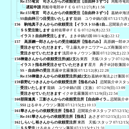
Re:155竜宮 司さんからの依頼受注【自由枠３ずつ】
周船寺竜
遅延申請
周船寺竜郎＠ＦＥＧ
07/12/27(木) 1:56
Re:155竜宮 司さんからの依頼受注【自由枠３ずつ】
嘉納＠海
SS自由枠三つ目受注いたします
龍鍋 ユウ＠鍋の国
07/12/17(月)
156 駒地真子さんからの依頼受注【イラストSS各1自...
忌闇装介＠
ＳＳ受注致します
金村佑華＠ＦＥＧ
07/12/6(木) 22:53
イラスト自由枠受注します。
まき＠鍋の国
08/1/4(金) 22:12
157 高原鋼一郎さんからの受注確認所【指名のみ】
高原鋼一郎＠
受注させていただきます。
守上藤丸＠ナニワアームズ商藩国
07/
受注させていただきます
浅田＠キノウツン藩国
07/12/29(土) 22:
158榊遊さんからの依頼受注所(絵2文2)
東西 天狐/スタッフ
07/12/8
イラスト指名枠受注させていただきます
星月 典子＠詩歌藩国
0
SS・自由枠の受注
黒霧＠玄霧藩国
07/12/12(水) 22:28
Re:158榊遊さんからの依頼受注所(絵2文2)
嘉納＠海法よけ藩国
0
159萩野むつきさんからの依頼受注所【指名のみ】
忌闇装介＠スタ
受注いたします
龍鍋 ユウ＠鍋の国（文族）
07/12/9(日) 13:09
受注させていただきます
イク＠玄霧藩国
07/12/9(日) 22:54
160那限逢真・三影さんからの依頼受注所【自由枠イラ...
忌闇装介＠
SS1
はる＠キノウツン藩国
07/12/15(土) 10:13
161華さんからの依頼受注所【指名】
忌闇装介＠スタッフ
07/12/15(
Re:161華さんからの依頼受注所【指名】
あさぎ
07/12/15(土) 11:
162しらいし裕さんからの依頼受注所
東西 天狐/スタッフ
07/12/15
ＳＳ受注
はる＠キノウツン藩国
07/12/15(土) 21:31