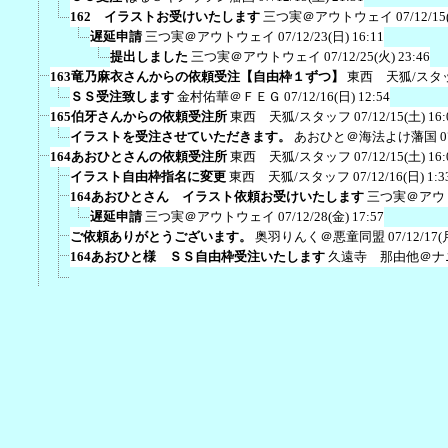
162 イラストお受けいたします
三つ実＠アウトウェイ
07/12/15
遅延申請
三つ実＠アウトウェイ
07/12/23(日) 16:11
提出しました
三つ実＠アウトウェイ
07/12/25(火) 23:46
163竜乃麻衣さんからの依頼受注【自由枠１ずつ】
東西 天狐/スタ
ＳＳ受注致します
金村佑華＠ＦＥＧ
07/12/16(日) 12:54
165伯牙さんからの依頼受注所
東西 天狐/スタッフ
07/12/15(土) 16:
イラストを受注させていただきます。
あおひと＠海法よけ藩国
0
164あおひとさんの依頼受注所
東西 天狐/スタッフ
07/12/15(土) 16:
イラスト自由枠指名に変更
東西 天狐/スタッフ
07/12/16(日) 1:3
164あおひとさん イラスト依頼お受けいたします
三つ実＠アウ
遅延申請
三つ実＠アウトウェイ
07/12/28(金) 17:57
ご依頼ありがとうございます。
奥羽りんく＠悪童同盟
07/12/17(
164あおひと様 ＳＳ自由枠受注いたします
久遠寺 那由他＠ナ