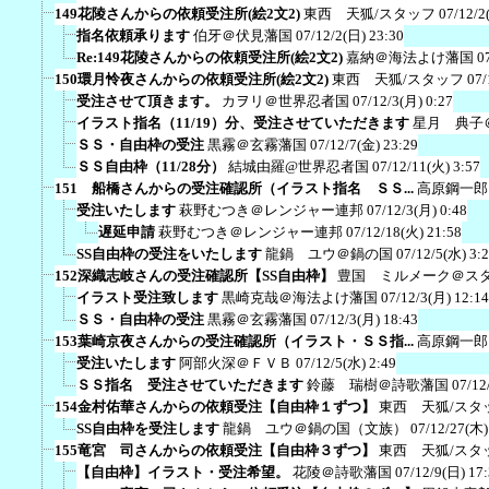
149花陵さんからの依頼受注所(絵2文2)
東西 天狐/スタッフ
07/12/2
指名依頼承ります
伯牙＠伏見藩国
07/12/2(日) 23:30
Re:149花陵さんからの依頼受注所(絵2文2)
嘉納＠海法よけ藩国
0
150環月怜夜さんからの依頼受注所(絵2文2)
東西 天狐/スタッフ
07/
受注させて頂きます。
カヲリ＠世界忍者国
07/12/3(月) 0:27
イラスト指名（11/19）分、受注させていただきます
星月 典子
ＳＳ・自由枠の受注
黒霧＠玄霧藩国
07/12/7(金) 23:29
ＳＳ自由枠（11/28分）
結城由羅@世界忍者国
07/12/11(火) 3:57
151 船橋さんからの受注確認所（イラスト指名 ＳＳ...
高原鋼一郎
受注いたします
萩野むつき＠レンジャー連邦
07/12/3(月) 0:48
遅延申請
萩野むつき＠レンジャー連邦
07/12/18(火) 21:58
SS自由枠の受注をいたします
龍鍋 ユウ＠鍋の国
07/12/5(水) 3:
152深織志岐さんの受注確認所【SS自由枠】
豊国 ミルメーク＠ス
イラスト受注致します
黒崎克哉＠海法よけ藩国
07/12/3(月) 12:14
ＳＳ・自由枠の受注
黒霧＠玄霧藩国
07/12/3(月) 18:43
153葉崎京夜さんからの受注確認所（イラスト・ＳＳ指...
高原鋼一郎
受注いたします
阿部火深＠ＦＶＢ
07/12/5(水) 2:49
ＳＳ指名 受注させていただきます
鈴藤 瑞樹＠詩歌藩国
07/12
154金村佑華さんからの依頼受注【自由枠１ずつ】
東西 天狐/スタ
SS自由枠を受注します
龍鍋 ユウ＠鍋の国（文族）
07/12/27(木)
155竜宮 司さんからの依頼受注【自由枠３ずつ】
東西 天狐/スタ
【自由枠】イラスト・受注希望。
花陵＠詩歌藩国
07/12/9(日) 17