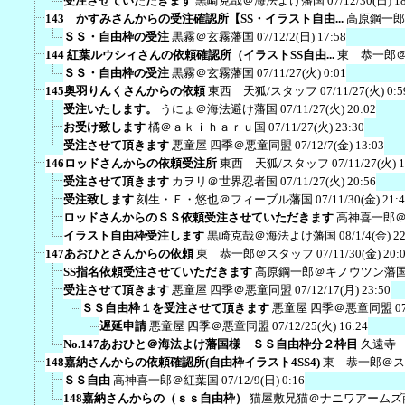
受注させていただきます
黒崎克哉＠海法よけ藩国
07/12/30(日) 1
143 かすみさんからの受注確認所【SS・イラスト自由...
高原鋼一郎
ＳＳ・自由枠の受注
黒霧＠玄霧藩国
07/12/2(日) 17:58
144 紅葉ルウシィさんの依頼確認所（イラストSS自由...
東 恭一郎
ＳＳ・自由枠の受注
黒霧＠玄霧藩国
07/11/27(火) 0:01
145奥羽りんくさんからの依頼
東西 天狐/スタッフ
07/11/27(火) 0:5
受注いたします。
うにょ＠海法避け藩国
07/11/27(火) 20:02
お受け致します
橘＠ａｋｉｈａｒｕ国
07/11/27(火) 23:30
受注させて頂きます
悪童屋 四季＠悪童同盟
07/12/7(金) 13:03
146ロッドさんからの依頼受注所
東西 天狐/スタッフ
07/11/27(火) 1
受注させて頂きます
カヲリ＠世界忍者国
07/11/27(火) 20:56
受注致します
刻生・Ｆ・悠也＠フィーブル藩国
07/11/30(金) 21:
ロッドさんからのＳＳ依頼受注させていただきます
高神喜一郎
イラスト自由枠受注します
黒崎克哉＠海法よけ藩国
08/1/4(金) 2
147あおひとさんからの依頼
東 恭一郎＠スタッフ
07/11/30(金) 20:
SS指名依頼受注させていただきます
高原鋼一郎＠キノウツン藩
受注させて頂きます
悪童屋 四季＠悪童同盟
07/12/17(月) 23:50
ＳＳ自由枠１を受注させて頂きます
悪童屋 四季＠悪童同盟
0
遅延申請
悪童屋 四季＠悪童同盟
07/12/25(火) 16:24
No.147あおひと＠海法よけ藩国様 ＳＳ自由枠分２枠目
久遠寺
148嘉納さんからの依頼確認所(自由枠イラスト4SS4)
東 恭一郎＠ス
ＳＳ自由
高神喜一郎＠紅葉国
07/12/9(日) 0:16
148嘉納さんからの（ｓｓ自由枠）
猫屋敷兄猫＠ナニワアームズ