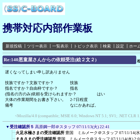
携帯対応内部作業板
新規投稿
┃
ツリー表示
┃
一覧表示
┃
トピック表示
┃
検索
┃
設定
┃
ホー
Re:140悪童屋さんからの依頼受注(絵２文２)
遅くなってしまい申し訳ありません
技族ですか？文族ですか？ 技族
指名ですか？自由枠ですか？ 指名
(指名の方のみ)依頼を受けられますか？ はい
大体の作業期間をお書き下さい。 2-7日程度
備考 なにかあれば。
<Mozilla/4.0 (compatible; MSIE 6.0; Windows NT 5.1; SV1; .NET CLR 1.1
▼
受注確認所５
高原鋼一郎＠スタッフ
07/11/13(火) 22:41
火足水極さまの受注確認所
豊国 ミルメーク＠スタッフ
07/11/14(水
まきさまの受注確認所
豊国 ミルメーク＠スタッフ
07/11/14(水) 2:0