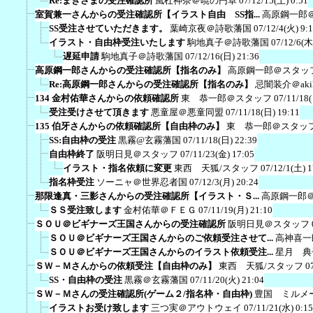
Re:まきさまの受注確認所
風杜神奈＠暁の円卓
07/12/15(土) 0:51
室賀兼一さんからの受注確認所【イラスト自由 SS指...
高原鋼一郎
SS受注させていただきます。
葉崎京夜＠詩歌藩国
07/12/4(火) 9:
イラスト・自由枠受注いたします
駒地真子＠詩歌藩国
07/12/6(木
遅延申請
駒地真子＠詩歌藩国
07/12/16(日) 21:36
高原鋼一郎さんからの受注確認所【指名のみ】
高原鋼一郎＠スタッ
Re:高原鋼一郎さんからの受注確認所【指名のみ】
忌闇装介＠akih
134 金村佑華さんからの依頼確認所
東 恭一郎＠スタッフ
07/11/18
受注受けさせて頂きます
悪童屋＠悪童同盟
07/11/18(日) 19:11
135 伯牙さんからの依頼確認所【自由枠のみ】
東 恭一郎＠スタッ
SS:自由枠の受注
黒霧@玄霧藩国
07/11/18(日) 22:39
自由枠終了
阪明日見＠スタッフ
07/11/23(金) 17:05
イラスト・指名依頼に変更
東西 天狐/スタッフ
07/12/1(土) 1
指名枠受注
ソーニャ＠世界忍者国
07/12/3(月) 20:24
那限逢真・三影さんからの受注確認所【イラスト・Ｓ...
高原鋼一郎
ＳＳ受注致します
金村佑華＠ＦＥＧ
07/11/19(月) 21:10
ＳＯＵ＠ビギナーズ王国さんからの受注確認所
阪明日見＠スタッフ
ＳＯＵ＠ビギナーズ王国さんからのご依頼受注させて...
高神喜一
ＳＯＵ＠ビギナーズ王国さんからのイラスト依頼受注...
星月 典
ＳＷ－Ｍさんからの依頼受注【自由枠のみ】
東西 天狐/スタッフ
0
SS・自由枠の受注
黒霧＠玄霧藩国
07/11/20(火) 21:04
ＳＷ－Ｍさんの受注確認所(ゲーム２/指名枠・自由枠)
豊国 ミルメ
イラストお受け致します
三つ実＠アウトウェイ
07/11/21(水) 0:15