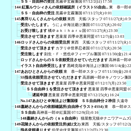
ＳＳ・自由枠の受注
黒霧＠玄霧藩国
07/12/2(日) 17:58
144 紅葉ルウシィさんの依頼確認所（イラストSS自由...
東 恭一郎
ＳＳ・自由枠の受注
黒霧＠玄霧藩国
07/11/27(火) 0:01
145奥羽りんくさんからの依頼
東西 天狐/スタッフ
07/11/27(火) 0:5
受注いたします。
うにょ＠海法避け藩国
07/11/27(火) 20:02
お受け致します
橘＠ａｋｉｈａｒｕ国
07/11/27(火) 23:30
受注させて頂きます
悪童屋 四季＠悪童同盟
07/12/7(金) 13:03
146ロッドさんからの依頼受注所
東西 天狐/スタッフ
07/11/27(火) 1
受注させて頂きます
カヲリ＠世界忍者国
07/11/27(火) 20:56
受注致します
刻生・Ｆ・悠也＠フィーブル藩国
07/11/30(金) 21:
ロッドさんからのＳＳ依頼受注させていただきます
高神喜一郎
イラスト自由枠受注します
黒崎克哉＠海法よけ藩国
08/1/4(金) 2
147あおひとさんからの依頼
東 恭一郎＠スタッフ
07/11/30(金) 20:
SS指名依頼受注させていただきます
高原鋼一郎＠キノウツン藩
受注させて頂きます
悪童屋 四季＠悪童同盟
07/12/17(月) 23:50
ＳＳ自由枠１を受注させて頂きます
悪童屋 四季＠悪童同盟
0
遅延申請
悪童屋 四季＠悪童同盟
07/12/25(火) 16:24
No.147あおひと＠海法よけ藩国様 ＳＳ自由枠分２枠目
久遠寺
148嘉納さんからの依頼確認所(自由枠イラスト4SS4)
東 恭一郎＠ス
ＳＳ自由
高神喜一郎＠紅葉国
07/12/9(日) 0:16
148嘉納さんからの（ｓｓ自由枠）
猫屋敷兄猫＠ナニワアームズ
149花陵さんからの依頼受注所(絵2文2)
東西 天狐/スタッフ
07/12/2
指名依頼承ります
伯牙＠伏見藩国
07/12/2(日) 23:30