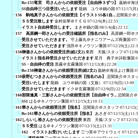
Re:155竜宮 司さんからの依頼受注【自由枠３ずつ】
嘉納＠海
SS自由枠三つ目受注いたします
龍鍋 ユウ＠鍋の国
07/12/17(月)
156 駒地真子さんからの依頼受注【イラストSS各1自...
忌闇装介＠
ＳＳ受注致します
金村佑華＠ＦＥＧ
07/12/6(木) 22:53
イラスト自由枠受注します。
まき＠鍋の国
08/1/4(金) 22:12
157 高原鋼一郎さんからの受注確認所【指名のみ】
高原鋼一郎＠
受注させていただきます。
守上藤丸＠ナニワアームズ商藩国
07/
受注させていただきます
浅田＠キノウツン藩国
07/12/29(土) 22:
158榊遊さんからの依頼受注所(絵2文2)
東西 天狐/スタッフ
07/12/8
イラスト指名枠受注させていただきます
星月 典子＠詩歌藩国
0
SS・自由枠の受注
黒霧＠玄霧藩国
07/12/12(水) 22:28
Re:158榊遊さんからの依頼受注所(絵2文2)
嘉納＠海法よけ藩国
0
159萩野むつきさんからの依頼受注所【指名のみ】
忌闇装介＠スタ
受注いたします
龍鍋 ユウ＠鍋の国（文族）
07/12/9(日) 13:09
受注させていただきます
イク＠玄霧藩国
07/12/9(日) 22:54
160那限逢真・三影さんからの依頼受注所【自由枠イラ...
忌闇装介＠
SS1
はる＠キノウツン藩国
07/12/15(土) 10:13
161華さんからの依頼受注所【指名】
忌闇装介＠スタッフ
07/12/15(
Re:161華さんからの依頼受注所【指名】
あさぎ
07/12/15(土) 11:
162しらいし裕さんからの依頼受注所
東西 天狐/スタッフ
07/12/15
ＳＳ受注
はる＠キノウツン藩国
07/12/15(土) 21:31
162 イラストお受けいたします
三つ実＠アウトウェイ
07/12/15