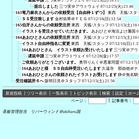
遅延申請
三つ実＠アウトウェイ
07/12/23(日) 16:11
提出しました
三つ実＠アウトウェイ
07/12/25(火) 23:46
163竜乃麻衣さんからの依頼受注【自由枠１ずつ】
東西 天狐/スタ
ＳＳ受注致します
金村佑華＠ＦＥＧ
07/12/16(日) 12:54
165伯牙さんからの依頼受注所
東西 天狐/スタッフ
07/12/15(土) 16:
イラストを受注させていただきます。
あおひと＠海法よけ藩国
0
164あおひとさんの依頼受注所
東西 天狐/スタッフ
07/12/15(土) 16:
イラスト自由枠指名に変更
東西 天狐/スタッフ
07/12/16(日) 1:3
164あおひとさん イラスト依頼お受けいたします
三つ実＠アウ
遅延申請
三つ実＠アウトウェイ
07/12/28(金) 17:57
ご依頼ありがとうございます。
奥羽りんく＠悪童同盟
07/12/17(
164あおひと様 ＳＳ自由枠受注いたします
久遠寺 那由他＠ナ
164あおひとさんの依頼されたイラストお受けします
静＠無名騎
受注確認所６へ
阪明日見＠スタッフ
07/12/15(土) 21:56
新規投稿
┃
ツリー表示
┃
一覧表示
┃
トピック表示
┃
検索
┃
設定
┃
ホー
┃
ページ：
記事番号：
茶板管理担当 リバーウィンド＠akiharu国