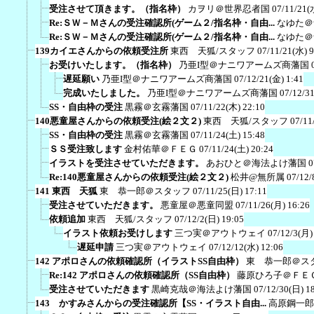
受注させて頂きます。（指名枠）
カヲリ＠世界忍者国
07/11/21(
Re:ＳＷ－Ｍさんの受注確認所(ゲーム２/指名枠・自由...
なゆた＠
Re:ＳＷ－Ｍさんの受注確認所(ゲーム２/指名枠・自由...
なゆた＠
139カイエさんからの依頼受注所
東西 天狐/スタッフ
07/11/21(水) 9
お受けいたします。（指名枠）
乃亜I型＠ナニワアームズ商藩国
遅延願い
乃亜I型＠ナニワアームズ商藩国
07/12/21(金) 1:41
完成いたしました。
乃亜I型＠ナニワアームズ商藩国
07/12/3
SS・自由枠の受注
黒霧＠玄霧藩国
07/11/22(木) 22:10
140悪童屋さんからの依頼受注(絵２文２)
東西 天狐/スタッフ
07/11
SS・自由枠の受注
黒霧＠玄霧藩国
07/11/24(土) 15:48
ＳＳ受注致します
金村佑華＠ＦＥＧ
07/11/24(土) 20:24
イラストを受注させていただきます。
あおひと＠海法よけ藩国
0
Re:140悪童屋さんからの依頼受注(絵２文２)
松井@無所属
07/12/
141 東西 天狐
東 恭一郎＠スタッフ
07/11/25(日) 17:11
受注させていただきます。
悪童屋＠悪童同盟
07/11/26(月) 16:26
依頼追加
東西 天狐/スタッフ
07/12/2(日) 19:05
イラスト依頼お受けします
三つ実＠アウトウェイ
07/12/3(月)
遅延申請
三つ実＠アウトウェイ
07/12/12(水) 12:06
142 アポロさんの依頼確認所（イラストSS自由枠）
東 恭一郎＠ス
Re:142 アポロさんの依頼確認所（SS自由枠）
藤原ひろ子＠ＦＥ
受注させていただきます
黒崎克哉＠海法よけ藩国
07/12/30(日) 1
143 かすみさんからの受注確認所【SS・イラスト自由...
高原鋼一郎