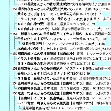
Re:149花陵さんからの依頼受注所(絵2文2)
嘉納＠海法よけ藩国
0
150環月怜夜さんからの依頼受注所(絵2文2)
東西 天狐/スタッフ
07/
受注させて頂きます。
カヲリ＠世界忍者国
07/12/3(月) 0:27
イラスト指名（11/19）分、受注させていただきます
星月 典子
ＳＳ・自由枠の受注
黒霧＠玄霧藩国
07/12/7(金) 23:29
ＳＳ自由枠（11/28分）
結城由羅@世界忍者国
07/12/11(火) 3:57
151 船橋さんからの受注確認所（イラスト指名 ＳＳ...
高原鋼一郎
受注いたします
萩野むつき＠レンジャー連邦
07/12/3(月) 0:48
遅延申請
萩野むつき＠レンジャー連邦
07/12/18(火) 21:58
SS自由枠の受注をいたします
龍鍋 ユウ＠鍋の国
07/12/5(水) 3:
152深織志岐さんの受注確認所【SS自由枠】
豊国 ミルメーク＠ス
イラスト受注致します
黒崎克哉＠海法よけ藩国
07/12/3(月) 12:14
ＳＳ・自由枠の受注
黒霧＠玄霧藩国
07/12/3(月) 18:43
153葉崎京夜さんからの受注確認所（イラスト・ＳＳ指...
高原鋼一郎
受注いたします
阿部火深＠ＦＶＢ
07/12/5(水) 2:49
ＳＳ指名 受注させていただきます
鈴藤 瑞樹＠詩歌藩国
07/12
154金村佑華さんからの依頼受注【自由枠１ずつ】
東西 天狐/スタ
SS自由枠を受注します
龍鍋 ユウ＠鍋の国（文族）
07/12/27(木)
155竜宮 司さんからの依頼受注【自由枠３ずつ】
東西 天狐/スタ
【自由枠】イラスト・受注希望。
花陵＠詩歌藩国
07/12/9(日) 17
Re:155竜宮 司さんからの依頼受注【自由枠３ずつ】
周船寺竜
遅延申請
周船寺竜郎＠ＦＥＧ
07/12/27(木) 1:56