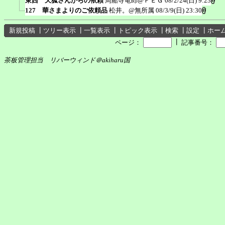
東西 天狐さんからの依頼
周船寺竜郎@ＦＥＧ
08/2/24(日) 9:23
127 華さまよりのご依頼品
松井。@無所属
08/3/9(日) 23:30
新規投稿
┃
ツリー表示
┃
一覧表示
┃
トピック表示
┃
検索
┃
設定
┃
ホー
┃
ページ：
記事番号：
茶板管理担当 リバーウィンド＠akiharu国