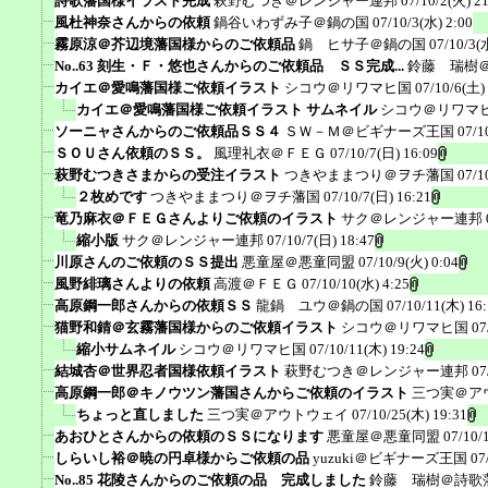
詩歌藩国様イラスト完成
萩野むつき＠レンジャー連邦
07/10/2(火) 2
風杜神奈さんからの依頼
鍋谷いわずみ子＠鍋の国
07/10/3(水) 2:00
霧原涼＠芥辺境藩国様からのご依頼品
鍋 ヒサ子＠鍋の国
07/10/3(
No..63 刻生・Ｆ・悠也さんからのご依頼品 ＳＳ完成...
鈴藤 瑞樹
カイエ＠愛鳴藩国様ご依頼イラスト
シコウ＠リワマヒ国
07/10/6(土)
カイエ＠愛鳴藩国様ご依頼イラスト サムネイル
シコウ＠リワマ
ソーニャさんからのご依頼品ＳＳ４
ＳＷ－Ｍ＠ビギナーズ王国
07/1
ＳＯＵさん依頼のＳＳ。
風理礼衣＠ＦＥＧ
07/10/7(日) 16:09
萩野むつきさまからの受注イラスト
つきやままつり＠ヲチ藩国
07/1
２枚めです
つきやままつり＠ヲチ藩国
07/10/7(日) 16:21
竜乃麻衣＠ＦＥＧさんよりご依頼のイラスト
サク＠レンジャー連邦
縮小版
サク＠レンジャー連邦
07/10/7(日) 18:47
川原さんのご依頼のＳＳ提出
悪童屋＠悪童同盟
07/10/9(火) 0:04
風野緋璃さんよりの依頼
高渡＠ＦＥＧ
07/10/10(水) 4:25
高原鋼一郎さんからの依頼ＳＳ
龍鍋 ユウ＠鍋の国
07/10/11(木) 16
猫野和錆＠玄霧藩国様からのご依頼イラスト
シコウ＠リワマヒ国
07
縮小サムネイル
シコウ＠リワマヒ国
07/10/11(木) 19:24
結城杏＠世界忍者国様依頼イラスト
萩野むつき＠レンジャー連邦
07
高原鋼一郎＠キノウツン藩国さんからご依頼のイラスト
三つ実＠ア
ちょっと直しました
三つ実＠アウトウェイ
07/10/25(木) 19:31
あおひとさんからの依頼のＳＳになります
悪童屋＠悪童同盟
07/10/
しらいし裕＠暁の円卓様からご依頼の品
yuzuki＠ビギナーズ王国
07
No..85 花陵さんからのご依頼の品 完成しました
鈴藤 瑞樹＠詩歌