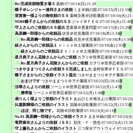
Re:完成依頼物置き場３
嘉納
07/10/14(日) 21:20
蝶子＠レンジャー連邦さまの依頼
くま＠鍋の国
07/10/15(月) 22:19
室賀兼一様よりの御依頼のＳＳ
葉崎京夜＠詩歌藩国
07/10/16(火) 21
NO86蝶子さんからの依頼のＳＳ
ジャイ＠ＦＥＧ
07/10/16(火) 21:40
守上さんのご依頼のＳＳ提出
悪童屋＠悪童同盟
07/10/17(水) 23:29
高原鋼一郎様からの依頼品
伏見＠伏見藩国
07/10/18(木) 3:34
Re:高原鋼一郎様からの依頼品
伏見＠伏見藩国
07/10/18(木) 3:36
経さんからのご依頼品１
ｎｉｃｏ＠土場藩国
07/10/19(金) 2:01
経さんからのご依頼品２
ｎｉｃｏ＠土場藩国
07/10/19(金) 2:03
星月典子さん花陵さんからのご依頼
カヲリ＠世界忍者国
07/10/20(土
Re:星月典子さん花陵さんからのご依頼
カヲリ＠世界忍者国
07/1
つきやままつりさんの依頼ＳＳ完成しました
金村佑華＠ＦＥＧ
07/1
蝶子さまからのご依頼イラスト提出
つきやままつり＠ヲチ藩国
07/1
おまけです
つきやままつり＠ヲチ藩国
07/10/21(日) 18:41
涼華さんよりの依頼
ソーニャ＠世界忍者国
07/10/22(月) 1:47
携帯版
ソーニャ＠世界忍者国
07/10/22(月) 1:48
扇りんく様よりご依頼のイラスト
あおひと＠海法よけ藩国
07/10/22
比嘉劉輝様のご依頼のイラスト
花陵＠詩歌藩国
07/10/22(月) 23:55
ほぼ、同じ物です。
花陵＠詩歌藩国
07/10/23(火) 0:11
No.81 高原鋼一郎様からのご依頼イラスト
まき＠鍋の国
07/10/23(火)
竜野麻衣さんよりの依頼（ＳＳ）
刻生・Ｆ・悠也
07/10/23(火) 15:56
守上藤丸さんからご依頼のイラスト
三つ実＠アウトウェイ
07/10/25