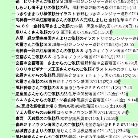
鍋 ヒサ子さんご依頼ＳＳ
城華一郎＠レンジャー連邦
07/10/26(金) 
しらいし藩王よりの依頼の品。
風杜神奈＠暁の円卓
07/10/27(土) 14
つきやままつり様依頼分イラスト
萩野むつき＠レンジャー連邦
07/1
高神喜一郎＠紅葉藩国さんの依頼ＳＳ完成しました
金村佑華＠ＦＥ
No.８９ 金村佑華さまご依頼のSS
鍋 黒兎＠鍋の国
07/10/28(日) 1
扇りんくさん依頼のＳＳ
風理礼衣
07/10/28(日) 15:01
赤星 緑＠愛鳴藩国さんよりご依頼のイラスト
サク＠レンジャー連
玄霧さんご依頼ＳＳ
城華一郎＠レンジャー連邦
07/10/28(日) 23:55
高神喜一郎＠紅葉藩国さんの依頼ＳＳ
はる＠キノウツン藩国
07/10/
玄霧さんご依頼ＳＳ
はる＠キノウツン藩国
07/10/29(月) 22:11
玄霧＠玄霧藩国 さまからのご依頼
猫野和錆＠玄霧藩国
07/10/29(月
ＳＯＵ＠ビギナーズ王国さんからのご依頼イラスト
あやの＠ＦＥＧ
玄霧さんからの依頼品
忌闇装介＠ａｋｉｈａｒｕ国
07/10/31(水) 16
玄霧さん依頼のSS
青狸＠キノウツン藩国
07/11/1(木) 2:30
風杜神奈さんご依頼のＳＳ
藤原ひろ子＠ＦＥＧ
07/11/1(木) 17:46
悪童屋さんからのご依頼の品
伯牙＠伏見藩国
07/11/2(金) 1:52
Ｓ４３さんからの依頼・SS自由枠
黒霧@玄霧藩国
07/11/2(金) 19:14
Re:完成依頼物置き場３
葉崎京夜＠詩歌藩国
07/11/3(土) 0:08
ＶＺＡ様からのSS依頼
はる＠キノウツン藩国
07/11/3(土) 0:34
東西 天狐様のご依頼品
松井@無所属
07/11/3(土) 23:59
青狸＠キノウツン藩国さんのご依頼品
周船寺竜郎@ＦＥＧ
07/11/4(
結城杏さまよりの依頼
扇りんく＠世界忍者国
07/11/5(月) 23:46
風杜神奈さんからのご依頼品
鍋谷いわずみ子＠鍋の国
07/11/6(火) 2: