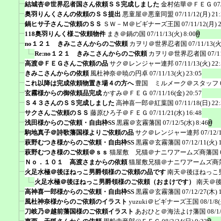
結城杏＠世界忍者国さん依頼ＳＳ完成しました
金村佑華＠ＦＥＧ
07
奥羽りんくさんの依頼のＳＳ提出
悪童屋＠悪童同盟
07/11/12(月) 21
鍋ヒサ子さんご依頼のＳＳ
ＳＷ－Ｍ＠ビギナーズ王国
07/11/12(月) 
118奥羽りんく様ご依頼物件
まき＠鍋の国
07/11/13(火) 8:00
no１２１ きみこさんからのご依頼
カヲリ＠世界忍者国
07/11/13(火
Re:no１２１ きみこさんからのご依頼
カヲリ＠世界忍者国
07/1
高渡＠ＦＥＧさんご依頼の品
サク＠レンジャー連邦
07/11/13(火) 22
きみこさんからの依頼
風杜神奈＠暁の円卓
07/11/13(火) 23:05
これ以降は完成依頼物置き場４の方へ
豊国 ミルメーク＠スタッフ
玄霧様からの御依頼品完成
かすみ＠ＦＥＧ
07/11/16(金) 20:57
Ｓ４３さんのＳＳ完成しました
高神喜一郎＠紅葉国
07/11/18(日) 22
サクさんご依頼のＳＳ
藤原ひろ子＠ＦＥＧ
07/11/21(水) 16:48
浅田様からのご依頼・自由枠SS
黒霧＠玄霧藩国
07/12/5(水) 8:46
駒地真子＠詩歌藩国様よりご依頼の品
サク＠レンジャー連邦
07/12/
萩野むつき様からのご依頼・自由枠SS
黒霧＠玄霧藩国
07/12/11(火) 
萩野むつき様のご依頼＠ｓｓ
猫屋敷 兄猫＠ナニワアームズ商藩国
Ｎｏ．１０１ 高渡さまからの依頼
猫屋敷兄猫＠ナニワアームズ商
火足水極＠後ほねっこ男爵領様のご依頼の品です
南天＠後ほねっこ
火足水極＠後ほねっこ男爵領様のご依頼（おまけです）
南天＠
高神喜一郎様からのご依頼・自由枠SS
黒霧＠玄霧藩国
07/12/27(木) 
風杜神奈様からのご依頼のイラスト
yuzuki＠ビギナーズ王国
08/1/8
刀岐乃＠越前藩国様のご依頼イラスト
あおひと＠海法よけ藩国
08/1