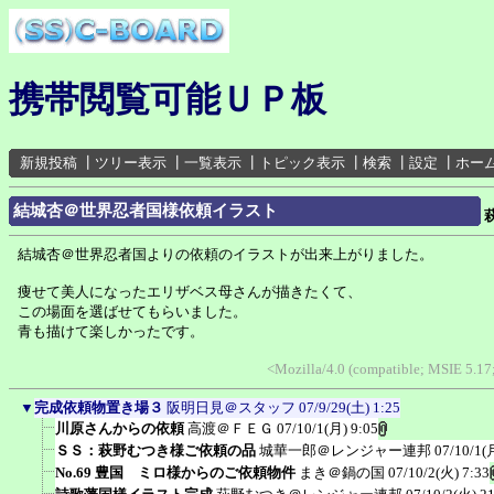
携帯閲覧可能ＵＰ板
新規投稿
┃
ツリー表示
┃
一覧表示
┃
トピック表示
┃
検索
┃
設定
┃
ホー
結城杏＠世界忍者国様依頼イラスト
結城杏＠世界忍者国よりの依頼のイラストが出来上がりました。
痩せて美人になったエリザベス母さんが描きたくて、
この場面を選ばせてもらいました。
青も描けて楽しかったです。
<Mozilla/4.0 (compatible; MSIE 5.1
▼
完成依頼物置き場３
阪明日見＠スタッフ
07/9/29(土) 1:25
川原さんからの依頼
高渡＠ＦＥＧ
07/10/1(月) 9:05
ＳＳ：萩野むつき様ご依頼の品
城華一郎＠レンジャー連邦
07/10/1(
No.69 豊国 ミロ様からのご依頼物件
まき＠鍋の国
07/10/2(火) 7:33