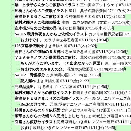
鍋 ヒサ子さんからご依頼のイラスト
三つ実＠アウトウェイ
07/11/
船橋さんからのご依頼イラスト
星月 典子＠詩歌藩国
07/11/7(水) 2:
高渡＠ＦＥＧさんご依頼ＳＳ
金村佑華＠ＦＥＧ
07/11/7(水) 13:15
鍋村次郎さんご依頼SS提出
龍鍋 ユウ＠鍋の国（文族）
07/11/7(水)
左木様からのご依頼の品
伯牙＠伏見藩国
07/11/8(木) 0:05
No.115 環月怜夜さんからご依頼のイラスト
カヲリ＠世界忍者国
07/1
おまけです。
カヲリ＠世界忍者国
07/11/8(木) 0:34
105玄霧様依頼分
まき＠鍋の国
07/11/8(木) 2:32
高神さんのご依頼のＳＳ提出
悪童屋＠悪童同盟
07/11/8(木) 12:36
ＶＺＡ＠キノウツン藩国様のご依頼。
花陵＠詩歌藩国
07/11/8(木) 2
ありがとうございます。（と出来なかった原因）
東 恭一郎
07/
おまけのカエルさんの分。
花陵＠詩歌藩国
07/11/8(木) 21:34
No.112 青狸様分
まき＠鍋の国
07/11/9(金) 21:22
記入漏れ
まき＠鍋の国
07/11/9(金) 21:23
完成品提出。
はる＠キノウツン藩国
07/11/11(日) 1:50
鍋村次郎さんからの依頼イラスト
棉鍋ミサ＠鍋の国
07/11/11(日) 7:2
高渡＠ＦＥＧさまよりのご依頼イラスト
乃亜I型＠ナニワアームズ
Re:おまけです。
乃亜I型＠ナニワアームズ商藩国
07/11/11(日) 16
船橋さんからのＳＳ依頼品です
メビウス＠海法よけ藩国
07/11/11(日
涼華さんからの依頼ＳＳ完成しました
うにょ＠海法よけ藩国
07/11/
玄霧さん依頼分イラスト完成
萩野むつき＠レンジャー連邦
07/11/11
おまけ
萩野むつき＠レンジャー連邦
07/11/11(日) 23:45