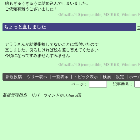
絵もぎゅうぎゅうに詰め込んでしまいました。
ご依頼有難うございました！
<Mozilla/4.0 (compatible; MSIE 6.0; Windows 
ちょっと直しました
アララさんが結婚指輪してないことに気付いたので
直しました。良ろしければ絵を差し替えてください…
今頃になってすみませんすみません
<Mozilla/4.0 (compatible; MSIE 6.0; Windows 
新規投稿
┃
ツリー表示
┃
一覧表示
┃
トピック表示
┃
検索
┃
設定
┃
ホー
┃
ページ：
記事番号：
茶板管理担当 リバーウィンド＠akiharu国