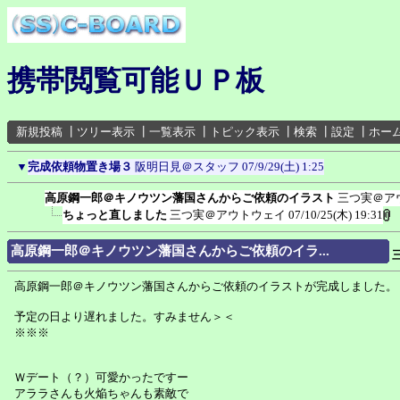
携帯閲覧可能ＵＰ板
新規投稿
┃
ツリー表示
┃
一覧表示
┃
トピック表示
┃
検索
┃
設定
┃
ホー
▼
完成依頼物置き場３
阪明日見＠スタッフ
07/9/29(土) 1:25
高原鋼一郎＠キノウツン藩国さんからご依頼のイラスト
三つ実＠ア
ちょっと直しました
三つ実＠アウトウェイ
07/10/25(木) 19:31
高原鋼一郎＠キノウツン藩国さんからご依頼のイラ...
高原鋼一郎＠キノウツン藩国さんからご依頼のイラストが完成しました。
予定の日より遅れました。すみません＞＜
※※※
Ｗデート（？）可愛かったですー
アララさんも火焔ちゃんも素敵で