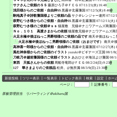
サクさんご依頼のＳＳ
藤原ひろ子＠ＦＥＧ
07/11/21(水) 16:48
浅田様からのご依頼・自由枠SS
黒霧＠玄霧藩国
07/12/5(水) 8:46
駒地真子＠詩歌藩国様よりご依頼の品
サク＠レンジャー連邦
07/12/
萩野むつき様からのご依頼・自由枠SS
黒霧＠玄霧藩国
07/12/11(火) 
萩野むつき様のご依頼＠ｓｓ
猫屋敷 兄猫＠ナニワアームズ商藩国
Ｎｏ．１０１ 高渡さまからの依頼
猫屋敷兄猫＠ナニワアームズ商
火足水極＠後ほねっこ男爵領様のご依頼の品です
南天＠後ほねっこ
火足水極＠後ほねっこ男爵領様のご依頼（おまけです）
南天＠
高神喜一郎様からのご依頼・自由枠SS
黒霧＠玄霧藩国
07/12/27(木) 
風杜神奈様からのご依頼のイラスト
yuzuki＠ビギナーズ王国
08/1/8
刀岐乃＠越前藩国様のご依頼イラスト
あおひと＠海法よけ藩国
08/1
東西 天狐さんからの依頼
周船寺竜郎@ＦＥＧ
08/2/24(日) 9:23
127 華さまよりのご依頼品
松井。@無所属
08/3/9(日) 23:30
新規投稿
┃
ツリー表示
┃
一覧表示
┃
トピック表示
┃
検索
┃
設定
┃
ホー
┃
ページ：
記事番号：
茶板管理担当 リバーウィンド＠akiharu国