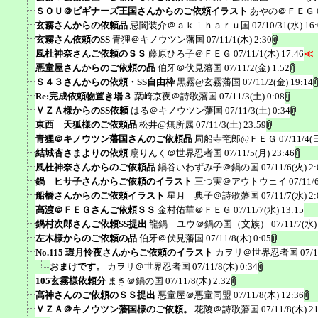
ＳＯＵ＠ビギナーズ王国さんからのご依頼イラスト
あやの＠ＦＥＧ
玄霧さんからの依頼品
忌闇装介＠ａｋｉｈａｒｕ国
07/10/31(水) 16
玄霧さん依頼のSS
青狸＠キノウツン藩国
07/11/1(木) 2:30
風杜神奈さんご依頼のＳＳ
藤原ひろ子＠ＦＥＧ
07/11/1(木) 17:46
≪
悪童屋さんからのご依頼の品
伯牙＠伏見藩国
07/11/2(金) 1:52
Ｓ４３さんからの依頼・SS自由枠
黒霧@玄霧藩国
07/11/2(金) 19:14
Re:完成依頼物置き場３
葉崎京夜＠詩歌藩国
07/11/3(土) 0:08
ＶＺＡ様からのSS依頼
はる＠キノウツン藩国
07/11/3(土) 0:34
東西 天狐様のご依頼品
松井@無所属
07/11/3(土) 23:59
青狸＠キノウツン藩国さんのご依頼品
周船寺竜郎@ＦＥＧ
07/11/4(
結城杏さまよりの依頼
扇りんく＠世界忍者国
07/11/5(月) 23:46
風杜神奈さんからのご依頼品
鍋谷いわずみ子＠鍋の国
07/11/6(火) 2:
鍋 ヒサ子さんからご依頼のイラスト
三つ実＠アウトウェイ
07/11/
船橋さんからのご依頼イラスト
星月 典子＠詩歌藩国
07/11/7(水) 2:
高渡＠ＦＥＧさんご依頼ＳＳ
金村佑華＠ＦＥＧ
07/11/7(水) 13:15
鍋村次郎さんご依頼SS提出
龍鍋 ユウ＠鍋の国（文族）
07/11/7(水)
左木様からのご依頼の品
伯牙＠伏見藩国
07/11/8(木) 0:05
No.115 環月怜夜さんからご依頼のイラスト
カヲリ＠世界忍者国
07/1
おまけです。
カヲリ＠世界忍者国
07/11/8(木) 0:34
105玄霧様依頼分
まき＠鍋の国
07/11/8(木) 2:32
高神さんのご依頼のＳＳ提出
悪童屋＠悪童同盟
07/11/8(木) 12:36
ＶＺＡ＠キノウツン藩国様のご依頼。
花陵＠詩歌藩国
07/11/8(木) 2