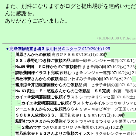
また、別件になりますがログと提出場所を連絡いただ
んに感謝を。
ありがとうございました。
<KDDI-KC38 UP.Browse
▼
完成依頼物置き場３
阪明日見＠スタッフ
07/9/29(土) 1:25
川原さんからの依頼
高渡＠ＦＥＧ
07/10/1(月) 9:05
ＳＳ：萩野むつき様ご依頼の品
城華一郎＠レンジャー連邦
07/10/1(
No.69 豊国 ミロ様からのご依頼物件
まき＠鍋の国
07/10/2(火) 7:33
詩歌藩国様イラスト完成
萩野むつき＠レンジャー連邦
07/10/2(火) 2
風杜神奈さんからの依頼
鍋谷いわずみ子＠鍋の国
07/10/3(水) 2:00
霧原涼＠芥辺境藩国様からのご依頼品
鍋 ヒサ子＠鍋の国
07/10/3(
No..63 刻生・Ｆ・悠也さんからのご依頼品 ＳＳ完成...
鈴藤 瑞樹
カイエ＠愛鳴藩国様ご依頼イラスト
シコウ＠リワマヒ国
07/10/6(土)
カイエ＠愛鳴藩国様ご依頼イラスト サムネイル
シコウ＠リワマ
ソーニャさんからのご依頼品ＳＳ４
ＳＷ－Ｍ＠ビギナーズ王国
07/1
ＳＯＵさん依頼のＳＳ。
風理礼衣＠ＦＥＧ
07/10/7(日) 16:09
萩野むつきさまからの受注イラスト
つきやままつり＠ヲチ藩国
07/1
２枚めです
つきやままつり＠ヲチ藩国
07/10/7(日) 16:21
竜乃麻衣＠ＦＥＧさんよりご依頼のイラスト
サク＠レンジャー連邦