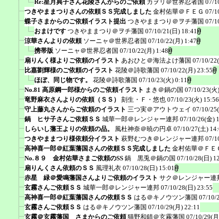
Re:星月典子さん花陵さんからのご依頼
カヲリ＠世界忍者国
07/1
つきやままつりさんの依頼ＳＳ完成しました
金村佑華＠ＦＥＧ
07/1
蝶子さまからのご依頼イラスト提出
つきやままつり＠ヲチ藩国
07/1
おまけです
つきやままつり＠ヲチ藩国
07/10/21(日) 18:41
涼華さんよりの依頼
ソーニャ＠世界忍者国
07/10/22(月) 1:47
携帯版
ソーニャ＠世界忍者国
07/10/22(月) 1:48
扇りんく様よりご依頼のイラスト
あおひと＠海法よけ藩国
07/10/22
比嘉劉輝様のご依頼のイラスト
花陵＠詩歌藩国
07/10/22(月) 23:55
ほぼ、同じ物です。
花陵＠詩歌藩国
07/10/23(火) 0:11
No.81 高原鋼一郎様からのご依頼イラスト
まき＠鍋の国
07/10/23(火)
竜野麻衣さんよりの依頼（ＳＳ）
刻生・Ｆ・悠也
07/10/23(火) 15:56
守上藤丸さんからご依頼のイラスト
三つ実＠アウトウェイ
07/10/25
鍋 ヒサ子さんご依頼ＳＳ
城華一郎＠レンジャー連邦
07/10/26(金) 
しらいし藩王よりの依頼の品。
風杜神奈＠暁の円卓
07/10/27(土) 14
つきやままつり様依頼分イラスト
萩野むつき＠レンジャー連邦
07/1
高神喜一郎＠紅葉藩国さんの依頼ＳＳ完成しました
金村佑華＠ＦＥ
No.８９ 金村佑華さまご依頼のSS
鍋 黒兎＠鍋の国
07/10/28(日) 1
扇りんくさん依頼のＳＳ
風理礼衣
07/10/28(日) 15:01
赤星 緑＠愛鳴藩国さんよりご依頼のイラスト
サク＠レンジャー連
玄霧さんご依頼ＳＳ
城華一郎＠レンジャー連邦
07/10/28(日) 23:55
高神喜一郎＠紅葉藩国さんの依頼ＳＳ
はる＠キノウツン藩国
07/10/
玄霧さんご依頼ＳＳ
はる＠キノウツン藩国
07/10/29(月) 22:11
玄霧＠玄霧藩国 さまからのご依頼
猫野和錆＠玄霧藩国
07/10/29(月