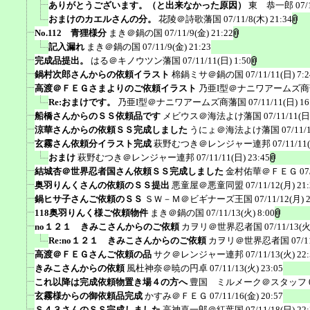
ありがとうございます。（と出来なかった原因）
東 恭一郎
07/
おまけのカエルさんの分。
花陵＠詩歌藩国
07/11/8(木) 21:34
No.112 青狸様分
まき＠鍋の国
07/11/9(金) 21:22
記入漏れ
まき＠鍋の国
07/11/9(金) 21:23
完成品提出。
はる＠キノウツン藩国
07/11/11(日) 1:50
鍋村次郎さんからの依頼イラスト
棉鍋ミサ＠鍋の国
07/11/11(日) 7:2
高渡＠ＦＥＧさまよりのご依頼イラスト
乃亜I型＠ナニワアームズ
Re:おまけです。
乃亜I型＠ナニワアームズ商藩国
07/11/11(日) 16
船橋さんからのＳＳ依頼品です
メビウス＠海法よけ藩国
07/11/11(日
涼華さんからの依頼ＳＳ完成しました
うにょ＠海法よけ藩国
07/11/
玄霧さん依頼分イラスト完成
萩野むつき＠レンジャー連邦
07/11/11
おまけ
萩野むつき＠レンジャー連邦
07/11/11(日) 23:45
結城杏＠世界忍者国さん依頼ＳＳ完成しました
金村佑華＠ＦＥＧ
07
奥羽りんくさんの依頼のＳＳ提出
悪童屋＠悪童同盟
07/11/12(月) 21
鍋ヒサ子さんご依頼のＳＳ
ＳＷ－Ｍ＠ビギナーズ王国
07/11/12(月) 
118奥羽りんく様ご依頼物件
まき＠鍋の国
07/11/13(火) 8:00
no１２１ きみこさんからのご依頼
カヲリ＠世界忍者国
07/11/13(火
Re:no１２１ きみこさんからのご依頼
カヲリ＠世界忍者国
07/1
高渡＠ＦＥＧさんご依頼の品
サク＠レンジャー連邦
07/11/13(火) 22
きみこさんからの依頼
風杜神奈＠暁の円卓
07/11/13(火) 23:05
これ以降は完成依頼物置き場４の方へ
豊国 ミルメーク＠スタッフ
玄霧様からの御依頼品完成
かすみ＠ＦＥＧ
07/11/16(金) 20:57
Ｓ４３さんのＳＳ完成しました
高神喜一郎＠紅葉国
07/11/18(日) 22