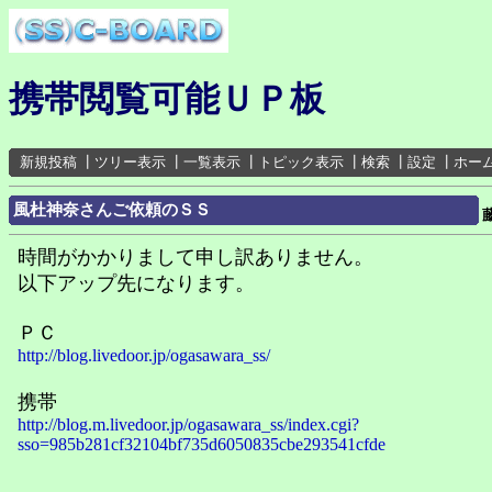
携帯閲覧可能ＵＰ板
新規投稿
┃
ツリー表示
┃
一覧表示
┃
トピック表示
┃
検索
┃
設定
┃
ホー
風杜神奈さんご依頼のＳＳ
時間がかかりまして申し訳ありません。
以下アップ先になります。
ＰＣ
http://blog.livedoor.jp/ogasawara_ss/
携帯
http://blog.m.livedoor.jp/ogasawara_ss/index.cgi?
sso=985b281cf32104bf735d6050835cbe293541cfde