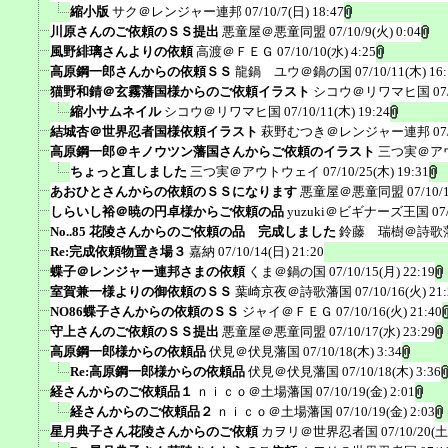
縮小版
サク＠レンジャー連邦
07/10/7(日) 18:47
川原さんのご依頼のＳＳ提出
悪童屋＠悪童同盟
07/10/9(火) 0:04
風野緋璃さんよりの依頼
高渡＠ＦＥＧ
07/10/10(水) 4:25
高原鋼一郎さんからの依頼ＳＳ
龍鍋 ユウ＠鍋の国
07/10/11(木) 16
猫野和錆＠玄霧藩国様からのご依頼イラスト
シコウ＠リワマヒ国
07
縮小サムネイル
シコウ＠リワマヒ国
07/10/11(木) 19:24
結城杏＠世界忍者国様依頼イラスト
萩野むつき＠レンジャー連邦
07
高原鋼一郎＠キノウツン藩国さんからご依頼のイラスト
三つ実＠ア
ちょっと直しました
三つ実＠アウトウェイ
07/10/25(木) 19:31
あおひとさんからの依頼のＳＳになります
悪童屋＠悪童同盟
07/10/
しらいし裕＠暁の円卓様からご依頼の品
yuzuki＠ビギナーズ王国
07
No..85 花陵さんからのご依頼の品 完成しました
鈴藤 瑞樹＠詩歌
Re:完成依頼物置き場３
嘉納
07/10/14(日) 21:20
蝶子＠レンジャー連邦さまの依頼
くま＠鍋の国
07/10/15(月) 22:19
室賀兼一様よりの御依頼のＳＳ
葉崎京夜＠詩歌藩国
07/10/16(火) 21
NO86蝶子さんからの依頼のＳＳ
ジャイ＠ＦＥＧ
07/10/16(火) 21:40
守上さんのご依頼のＳＳ提出
悪童屋＠悪童同盟
07/10/17(水) 23:29
高原鋼一郎様からの依頼品
伏見＠伏見藩国
07/10/18(木) 3:34
Re:高原鋼一郎様からの依頼品
伏見＠伏見藩国
07/10/18(木) 3:36
経さんからのご依頼品１
ｎｉｃｏ＠土場藩国
07/10/19(金) 2:01
経さんからのご依頼品２
ｎｉｃｏ＠土場藩国
07/10/19(金) 2:03
星月典子さん花陵さんからのご依頼
カヲリ＠世界忍者国
07/10/20(土