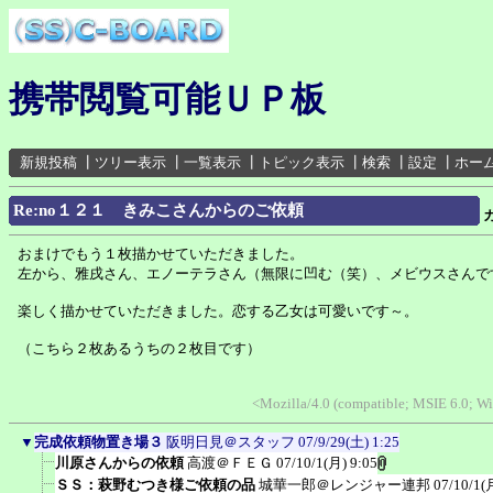
携帯閲覧可能ＵＰ板
新規投稿
┃
ツリー表示
┃
一覧表示
┃
トピック表示
┃
検索
┃
設定
┃
ホー
Re:no１２１ きみこさんからのご依頼
おまけでもう１枚描かせていただきました。
左から、雅戌さん、エノーテラさん（無限に凹む（笑）、メビウスさんで
楽しく描かせていただきました。恋する乙女は可愛いです～。
（こちら２枚あるうちの２枚目です）
<Mozilla/4.0 (compatible; MSIE 6.0; 
▼
完成依頼物置き場３
阪明日見＠スタッフ
07/9/29(土) 1:25
川原さんからの依頼
高渡＠ＦＥＧ
07/10/1(月) 9:05
ＳＳ：萩野むつき様ご依頼の品
城華一郎＠レンジャー連邦
07/10/1(