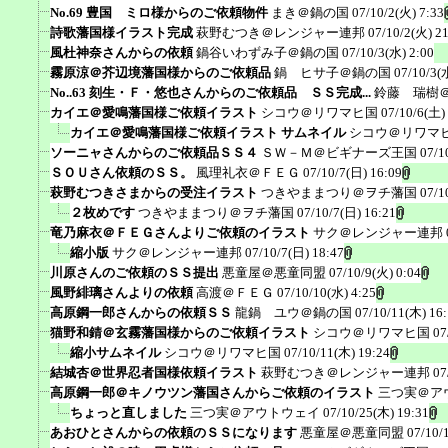
No.69 豊国 ミロ様からのご依頼物件
まき＠鍋の国
07/10/2(火) 7:33
詩歌藩国様イラスト完成
萩野むつき＠レンジャー連邦
07/10/2(火) 2
風杜神奈さんからの依頼
鍋谷いわずみ子＠鍋の国
07/10/3(水) 2:00
霧原涼＠芥辺境藩国様からのご依頼品
鍋 ヒサ子＠鍋の国
07/10/3(
No..63 刻生・Ｆ・悠也さんからのご依頼品 ＳＳ完成...
鈴藤 瑞樹
カイエ＠愛鳴藩国様ご依頼イラスト
シコウ＠リワマヒ国
07/10/6(土)
カイエ＠愛鳴藩国様ご依頼イラスト サムネイル
シコウ＠リワマ
ソーニャさんからのご依頼品ＳＳ４
ＳＷ－Ｍ＠ビギナーズ王国
07/1
ＳＯＵさん依頼のＳＳ。
風理礼衣＠ＦＥＧ
07/10/7(日) 16:09
萩野むつきさまからの受注イラスト
つきやままつり＠ヲチ藩国
07/1
２枚めです
つきやままつり＠ヲチ藩国
07/10/7(日) 16:21
竜乃麻衣＠ＦＥＧさんよりご依頼のイラスト
サク＠レンジャー連邦
縮小版
サク＠レンジャー連邦
07/10/7(日) 18:47
川原さんのご依頼のＳＳ提出
悪童屋＠悪童同盟
07/10/9(火) 0:04
風野緋璃さんよりの依頼
高渡＠ＦＥＧ
07/10/10(水) 4:25
高原鋼一郎さんからの依頼ＳＳ
龍鍋 ユウ＠鍋の国
07/10/11(木) 16
猫野和錆＠玄霧藩国様からのご依頼イラスト
シコウ＠リワマヒ国
07
縮小サムネイル
シコウ＠リワマヒ国
07/10/11(木) 19:24
結城杏＠世界忍者国様依頼イラスト
萩野むつき＠レンジャー連邦
07
高原鋼一郎＠キノウツン藩国さんからご依頼のイラスト
三つ実＠ア
ちょっと直しました
三つ実＠アウトウェイ
07/10/25(木) 19:31
あおひとさんからの依頼のＳＳになります
悪童屋＠悪童同盟
07/10/