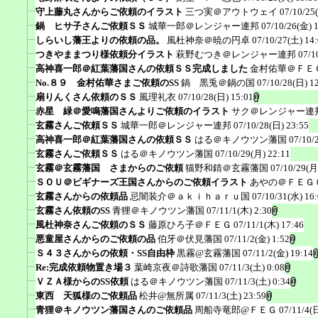
守上藤丸さんからご依頼のイラスト
三つ実＠アウトウェイ
07/10/25
鍋 ヒサ子さんご依頼ＳＳ
城華一郎＠レンジャー連邦
07/10/26(金) 
しらいし藩王よりの依頼の品。
風杜神奈＠暁の円卓
07/10/27(土) 14
つきやままつり様依頼分イラスト
萩野むつき＠レンジャー連邦
07/1
高神喜一郎＠紅葉藩国さんの依頼ＳＳ完成しました
金村佑華＠ＦＥ
No.８９ 金村佑華さまご依頼のSS
鍋 黒兎＠鍋の国
07/10/28(日) 1
扇りんくさん依頼のＳＳ
風理礼衣
07/10/28(日) 15:01
赤星 緑＠愛鳴藩国さんよりご依頼のイラスト
サク＠レンジャー連
玄霧さんご依頼ＳＳ
城華一郎＠レンジャー連邦
07/10/28(日) 23:55
高神喜一郎＠紅葉藩国さんの依頼ＳＳ
はる＠キノウツン藩国
07/10/
玄霧さんご依頼ＳＳ
はる＠キノウツン藩国
07/10/29(月) 22:11
玄霧＠玄霧藩国 さまからのご依頼
猫野和錆＠玄霧藩国
07/10/29(月
ＳＯＵ＠ビギナーズ王国さんからのご依頼イラスト
あやの＠ＦＥＧ
玄霧さんからの依頼品
忌闇装介＠ａｋｉｈａｒｕ国
07/10/31(水) 16
玄霧さん依頼のSS
青狸＠キノウツン藩国
07/11/1(木) 2:30
風杜神奈さんご依頼のＳＳ
藤原ひろ子＠ＦＥＧ
07/11/1(木) 17:46
悪童屋さんからのご依頼の品
伯牙＠伏見藩国
07/11/2(金) 1:52
Ｓ４３さんからの依頼・SS自由枠
黒霧@玄霧藩国
07/11/2(金) 19:14
Re:完成依頼物置き場３
葉崎京夜＠詩歌藩国
07/11/3(土) 0:08
ＶＺＡ様からのSS依頼
はる＠キノウツン藩国
07/11/3(土) 0:34
東西 天狐様のご依頼品
松井@無所属
07/11/3(土) 23:59
青狸＠キノウツン藩国さんのご依頼品
周船寺竜郎@ＦＥＧ
07/11/4(