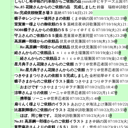
しらいし裕＠暁の円卓様からご依頼の品
yuzuki＠ビギナーズ王国
07
No..85 花陵さんからのご依頼の品 完成しました
鈴藤 瑞樹＠詩歌
Re:完成依頼物置き場３
嘉納
07/10/14(日) 21:20
蝶子＠レンジャー連邦さまの依頼
くま＠鍋の国
07/10/15(月) 22:19
室賀兼一様よりの御依頼のＳＳ
葉崎京夜＠詩歌藩国
07/10/16(火) 21
NO86蝶子さんからの依頼のＳＳ
ジャイ＠ＦＥＧ
07/10/16(火) 21:40
守上さんのご依頼のＳＳ提出
悪童屋＠悪童同盟
07/10/17(水) 23:29
高原鋼一郎様からの依頼品
伏見＠伏見藩国
07/10/18(木) 3:34
Re:高原鋼一郎様からの依頼品
伏見＠伏見藩国
07/10/18(木) 3:36
経さんからのご依頼品１
ｎｉｃｏ＠土場藩国
07/10/19(金) 2:01
経さんからのご依頼品２
ｎｉｃｏ＠土場藩国
07/10/19(金) 2:03
星月典子さん花陵さんからのご依頼
カヲリ＠世界忍者国
07/10/20(土
Re:星月典子さん花陵さんからのご依頼
カヲリ＠世界忍者国
07/1
つきやままつりさんの依頼ＳＳ完成しました
金村佑華＠ＦＥＧ
07/1
蝶子さまからのご依頼イラスト提出
つきやままつり＠ヲチ藩国
07/1
おまけです
つきやままつり＠ヲチ藩国
07/10/21(日) 18:41
涼華さんよりの依頼
ソーニャ＠世界忍者国
07/10/22(月) 1:47
携帯版
ソーニャ＠世界忍者国
07/10/22(月) 1:48
扇りんく様よりご依頼のイラスト
あおひと＠海法よけ藩国
07/10/22
比嘉劉輝様のご依頼のイラスト
花陵＠詩歌藩国
07/10/22(月) 23:55
ほぼ、同じ物です。
花陵＠詩歌藩国
07/10/23(火) 0:11
No.81 高原鋼一郎様からのご依頼イラスト
まき＠鍋の国
07/10/23(火)
竜野麻衣さんよりの依頼（ＳＳ）
刻生・Ｆ・悠也
07/10/23(火) 15:56