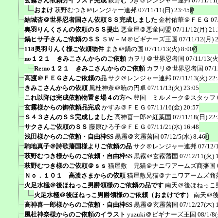
玄霧さん依頼分イラスト完成
萩野むつき＠レンジャー連邦
07/11/11
おまけ
萩野むつき＠レンジャー連邦
07/11/11(日) 23:45
結城杏＠世界忍者国さん依頼ＳＳ完成しました
金村佑華＠ＦＥＧ
07
奥羽りんくさんの依頼のＳＳ提出
悪童屋＠悪童同盟
07/11/12(月) 21
鍋ヒサ子さんご依頼のＳＳ
ＳＷ－Ｍ＠ビギナーズ王国
07/11/12(月) 
118奥羽りんく様ご依頼物件
まき＠鍋の国
07/11/13(火) 8:00
no１２１ きみこさんからのご依頼
カヲリ＠世界忍者国
07/11/13(火
Re:no１２１ きみこさんからのご依頼
カヲリ＠世界忍者国
07/1
高渡＠ＦＥＧさんご依頼の品
サク＠レンジャー連邦
07/11/13(火) 22
きみこさんからの依頼
風杜神奈＠暁の円卓
07/11/13(火) 23:05
これ以降は完成依頼物置き場４の方へ
豊国 ミルメーク＠スタッフ
玄霧様からの御依頼品完成
かすみ＠ＦＥＧ
07/11/16(金) 20:57
Ｓ４３さんのＳＳ完成しました
高神喜一郎＠紅葉国
07/11/18(日) 22
サクさんご依頼のＳＳ
藤原ひろ子＠ＦＥＧ
07/11/21(水) 16:48
浅田様からのご依頼・自由枠SS
黒霧＠玄霧藩国
07/12/5(水) 8:46
駒地真子＠詩歌藩国様よりご依頼の品
サク＠レンジャー連邦
07/12/
萩野むつき様からのご依頼・自由枠SS
黒霧＠玄霧藩国
07/12/11(火) 
萩野むつき様のご依頼＠ｓｓ
猫屋敷 兄猫＠ナニワアームズ商藩国
Ｎｏ．１０１ 高渡さまからの依頼
猫屋敷兄猫＠ナニワアームズ商
火足水極＠後ほねっこ男爵領様のご依頼の品です
南天＠後ほねっこ
火足水極＠後ほねっこ男爵領様のご依頼（おまけです）
南天＠
高神喜一郎様からのご依頼・自由枠SS
黒霧＠玄霧藩国
07/12/27(木) 
風杜神奈様からのご依頼のイラスト
yuzuki＠ビギナーズ王国
08/1/8