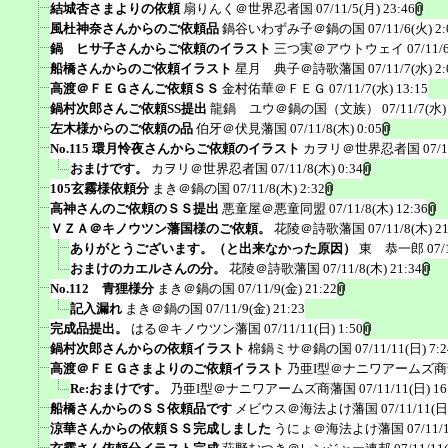
結城杏さまよりの依頼
扇りんく＠世界忍者国
07/11/5(月) 23:46
風杜神奈さんからのご依頼品
鍋谷いわずみ子＠鍋の国
07/11/6(火) 2:
鍋 ヒサ子さんからご依頼のイラスト
三つ実＠アウトウェイ
07/11/
船橋さんからのご依頼イラスト
星月 典子＠詩歌藩国
07/11/7(水) 2:
高渡＠ＦＥＧさんご依頼ＳＳ
金村佑華＠ＦＥＧ
07/11/7(水) 13:15
鍋村次郎さんご依頼SS提出
龍鍋 ユウ＠鍋の国（文族）
07/11/7(水)
左木様からのご依頼の品
伯牙＠伏見藩国
07/11/8(木) 0:05
No.115 環月怜夜さんからご依頼のイラスト
カヲリ＠世界忍者国
07/1
おまけです。
カヲリ＠世界忍者国
07/11/8(木) 0:34
105玄霧様依頼分
まき＠鍋の国
07/11/8(木) 2:32
高神さんのご依頼のＳＳ提出
悪童屋＠悪童同盟
07/11/8(木) 12:36
ＶＺＡ＠キノウツン藩国様のご依頼。
花陵＠詩歌藩国
07/11/8(木) 2
ありがとうございます。（と出来なかった原因）
東 恭一郎
07/
おまけのカエルさんの分。
花陵＠詩歌藩国
07/11/8(木) 21:34
No.112 青狸様分
まき＠鍋の国
07/11/9(金) 21:22
記入漏れ
まき＠鍋の国
07/11/9(金) 21:23
完成品提出。
はる＠キノウツン藩国
07/11/11(日) 1:50
鍋村次郎さんからの依頼イラスト
棉鍋ミサ＠鍋の国
07/11/11(日) 7:2
高渡＠ＦＥＧさまよりのご依頼イラスト
乃亜I型＠ナニワアームズ
Re:おまけです。
乃亜I型＠ナニワアームズ商藩国
07/11/11(日) 16
船橋さんからのＳＳ依頼品です
メビウス＠海法よけ藩国
07/11/11(日
涼華さんからの依頼ＳＳ完成しました
うにょ＠海法よけ藩国
07/11/