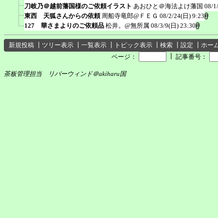
刀岐乃＠越前藩国様のご依頼イラスト
あおひと＠海法よけ藩国
08/1
東西 天狐さんからの依頼
周船寺竜郎@ＦＥＧ
08/2/24(日) 9:23
127 華さまよりのご依頼品
松井。@無所属
08/3/9(日) 23:30
新規投稿
┃
ツリー表示
┃
一覧表示
┃
トピック表示
┃
検索
┃
設定
┃
ホー
┃
ページ：
記事番号：
茶板管理担当 リバーウィンド＠akiharu国