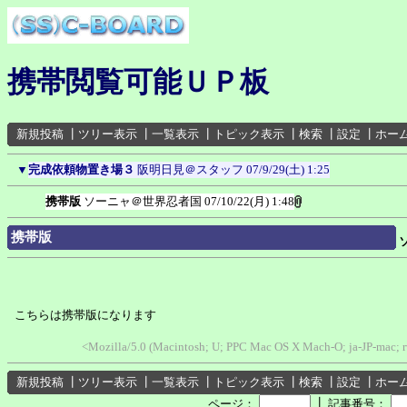
携帯閲覧可能ＵＰ板
新規投稿
┃
ツリー表示
┃
一覧表示
┃
トピック表示
┃
検索
┃
設定
┃
ホー
▼
完成依頼物置き場３
阪明日見＠スタッフ
07/9/29(土) 1:25
携帯版
ソーニャ＠世界忍者国
07/10/22(月) 1:48
携帯版
こちらは携帯版になります
<Mozilla/5.0 (Macintosh; U; PPC Mac OS X Mach-O; ja-JP-mac; 
新規投稿
┃
ツリー表示
┃
一覧表示
┃
トピック表示
┃
検索
┃
設定
┃
ホー
┃
ページ：
記事番号：