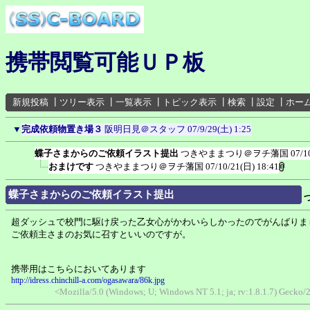
携帯閲覧可能ＵＰ板
新規投稿
┃
ツリー表示
┃
一覧表示
┃
トピック表示
┃
検索
┃
設定
┃
ホー
▼
完成依頼物置き場３
阪明日見＠スタッフ
07/9/29(土) 1:25
蝶子さまからのご依頼イラスト提出
つきやままつり＠ヲチ藩国
07/1
おまけです
つきやままつり＠ヲチ藩国
07/10/21(日) 18:41
蝶子さまからのご依頼イラスト提出
超ダッシュで校門に駆け戻った乙女心がかわいらしかったのでがんばりま
ご依頼主さまのお気に召すといいのですが。
携帯用はこちらにおいてあります
http://idress.chinchill-a.com/ogasawara/86k.jpg
<Mozilla/5.0 (Windows; U; Windows NT 5.1; ja; rv:1.8.1.7) Gecko