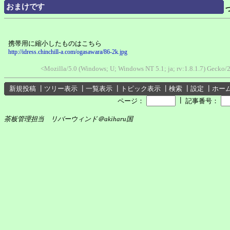
おまけです
携帯用に縮小したものはこちら
http://idress.chinchill-a.com/ogasawara/86-2k.jpg
<Mozilla/5.0 (Windows; U; Windows NT 5.1; ja; rv:1.8.1.7) Gecko
新規投稿
┃
ツリー表示
┃
一覧表示
┃
トピック表示
┃
検索
┃
設定
┃
ホー
┃
ページ：
記事番号：
茶板管理担当 リバーウィンド＠akiharu国