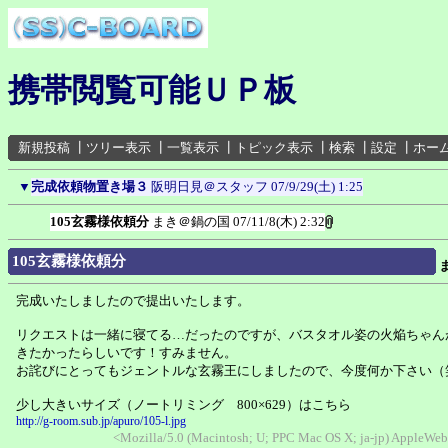
携帯閲覧可能ＵＰ板
新規投稿
┃
ツリー表示
┃
一覧表示
┃
トピック表示
┃
検索
┃
設定
┃
ホー
▼
完成依頼物置き場３
阪明日見＠スタッフ
07/9/29(土) 1:25
105玄霧様依頼分
まき＠鍋の国
07/11/8(木) 2:32
105玄霧様依頼分
完成いたしましたので提出いたします。
リクエストは一緒に寝てる…だったのですが、バスタオル姿の火焔ちゃん
きたかったらしいです！すみません。
お詫びにとってもジェントルな玄霧王にしましたので、今度何か下さい（
少し大きいサイズ（ノートリミング 800×629）はこちら
http://g-room.sub.jp/apuro/105-l.jpg
<Mozilla/5.0 (Macintosh; U; PPC Mac OS X; ja-jp) AppleWeb