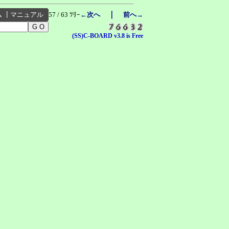
｜
ム
┃
マニュアル
57 / 63 ﾂﾘｰ
←次へ
前へ→
(SS)C-BOARD v3.8 is Free