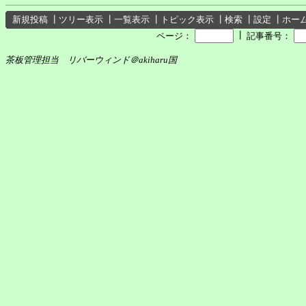
新規投稿
┃
ツリー表示
┃
一覧表示
┃
トピック表示
┃
検索
┃
設定
┃
ホー
┃
ページ：
記事番号：
茶板管理担当 リバーウィンド＠akiharu国