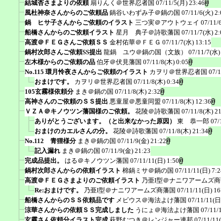
結城杏さまよりの依頼
扇りんく＠世界忍者国
07/11/5(月) 23:46
風杜神奈さんからのご依頼品
鍋谷いわずみ子＠鍋の国
07/11/6(火) 2:
鍋 ヒサ子さんからご依頼のイラスト
三つ実＠アウトウェイ
07/11/
船橋さんからのご依頼イラスト
星月 典子＠詩歌藩国
07/11/7(水) 2:
高渡＠ＦＥＧさんご依頼ＳＳ
金村佑華＠ＦＥＧ
07/11/7(水) 13:15
鍋村次郎さんご依頼SS提出
龍鍋 ユウ＠鍋の国（文族）
07/11/7(水)
左木様からのご依頼の品
伯牙＠伏見藩国
07/11/8(木) 0:05
No.115 環月怜夜さんからご依頼のイラスト
カヲリ＠世界忍者国
07/1
おまけです。
カヲリ＠世界忍者国
07/11/8(木) 0:34
105玄霧様依頼分
まき＠鍋の国
07/11/8(木) 2:32
高神さんのご依頼のＳＳ提出
悪童屋＠悪童同盟
07/11/8(木) 12:36
ＶＺＡ＠キノウツン藩国様のご依頼。
花陵＠詩歌藩国
07/11/8(木) 2
ありがとうございます。（と出来なかった原因）
東 恭一郎
07/
おまけのカエルさんの分。
花陵＠詩歌藩国
07/11/8(木) 21:34
No.112 青狸様分
まき＠鍋の国
07/11/9(金) 21:22
記入漏れ
まき＠鍋の国
07/11/9(金) 21:23
完成品提出。
はる＠キノウツン藩国
07/11/11(日) 1:50
鍋村次郎さんからの依頼イラスト
棉鍋ミサ＠鍋の国
07/11/11(日) 7:2
高渡＠ＦＥＧさまよりのご依頼イラスト
乃亜I型＠ナニワアームズ
Re:おまけです。
乃亜I型＠ナニワアームズ商藩国
07/11/11(日) 16
船橋さんからのＳＳ依頼品です
メビウス＠海法よけ藩国
07/11/11(日
涼華さんからの依頼ＳＳ完成しました
うにょ＠海法よけ藩国
07/11/
玄霧さん依頼分イラスト完成
萩野むつき＠レンジャー連邦
07/11/11