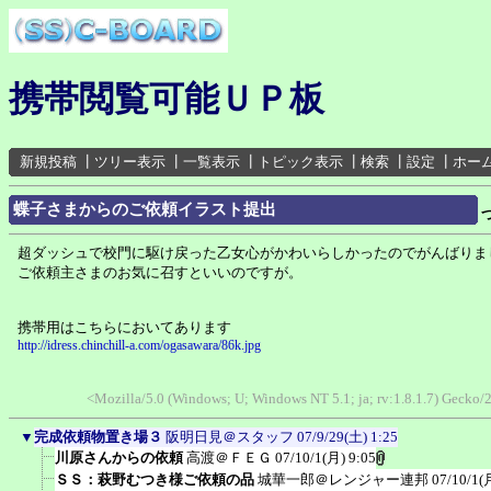
携帯閲覧可能ＵＰ板
新規投稿
┃
ツリー表示
┃
一覧表示
┃
トピック表示
┃
検索
┃
設定
┃
ホー
蝶子さまからのご依頼イラスト提出
超ダッシュで校門に駆け戻った乙女心がかわいらしかったのでがんばりま
ご依頼主さまのお気に召すといいのですが。
携帯用はこちらにおいてあります
http://idress.chinchill-a.com/ogasawara/86k.jpg
<Mozilla/5.0 (Windows; U; Windows NT 5.1; ja; rv:1.8.1.7) Gecko
▼
完成依頼物置き場３
阪明日見＠スタッフ
07/9/29(土) 1:25
川原さんからの依頼
高渡＠ＦＥＧ
07/10/1(月) 9:05
ＳＳ：萩野むつき様ご依頼の品
城華一郎＠レンジャー連邦
07/10/1(