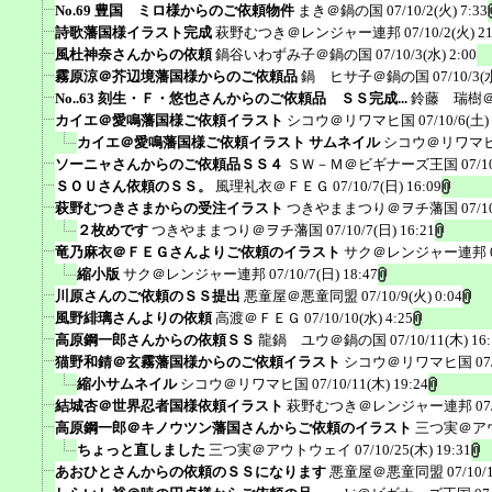
No.69 豊国 ミロ様からのご依頼物件
まき＠鍋の国
07/10/2(火) 7:33
詩歌藩国様イラスト完成
萩野むつき＠レンジャー連邦
07/10/2(火) 2
風杜神奈さんからの依頼
鍋谷いわずみ子＠鍋の国
07/10/3(水) 2:00
霧原涼＠芥辺境藩国様からのご依頼品
鍋 ヒサ子＠鍋の国
07/10/3(
No..63 刻生・Ｆ・悠也さんからのご依頼品 ＳＳ完成...
鈴藤 瑞樹
カイエ＠愛鳴藩国様ご依頼イラスト
シコウ＠リワマヒ国
07/10/6(土)
カイエ＠愛鳴藩国様ご依頼イラスト サムネイル
シコウ＠リワマ
ソーニャさんからのご依頼品ＳＳ４
ＳＷ－Ｍ＠ビギナーズ王国
07/1
ＳＯＵさん依頼のＳＳ。
風理礼衣＠ＦＥＧ
07/10/7(日) 16:09
萩野むつきさまからの受注イラスト
つきやままつり＠ヲチ藩国
07/1
２枚めです
つきやままつり＠ヲチ藩国
07/10/7(日) 16:21
竜乃麻衣＠ＦＥＧさんよりご依頼のイラスト
サク＠レンジャー連邦
縮小版
サク＠レンジャー連邦
07/10/7(日) 18:47
川原さんのご依頼のＳＳ提出
悪童屋＠悪童同盟
07/10/9(火) 0:04
風野緋璃さんよりの依頼
高渡＠ＦＥＧ
07/10/10(水) 4:25
高原鋼一郎さんからの依頼ＳＳ
龍鍋 ユウ＠鍋の国
07/10/11(木) 16
猫野和錆＠玄霧藩国様からのご依頼イラスト
シコウ＠リワマヒ国
07
縮小サムネイル
シコウ＠リワマヒ国
07/10/11(木) 19:24
結城杏＠世界忍者国様依頼イラスト
萩野むつき＠レンジャー連邦
07
高原鋼一郎＠キノウツン藩国さんからご依頼のイラスト
三つ実＠ア
ちょっと直しました
三つ実＠アウトウェイ
07/10/25(木) 19:31
あおひとさんからの依頼のＳＳになります
悪童屋＠悪童同盟
07/10/