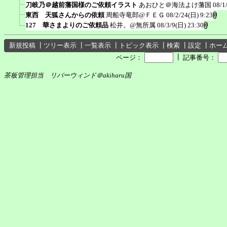
刀岐乃＠越前藩国様のご依頼イラスト
あおひと＠海法よけ藩国
08/1
東西 天狐さんからの依頼
周船寺竜郎@ＦＥＧ
08/2/24(日) 9:23
127 華さまよりのご依頼品
松井。@無所属
08/3/9(日) 23:30
新規投稿
┃
ツリー表示
┃
一覧表示
┃
トピック表示
┃
検索
┃
設定
┃
ホー
┃
ページ：
記事番号：
茶板管理担当 リバーウィンド＠akiharu国