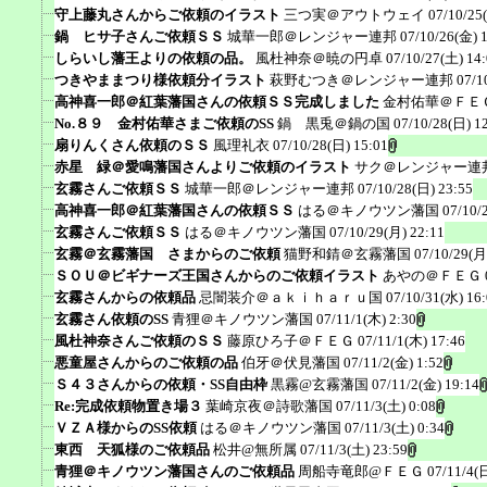
守上藤丸さんからご依頼のイラスト
三つ実＠アウトウェイ
07/10/25
鍋 ヒサ子さんご依頼ＳＳ
城華一郎＠レンジャー連邦
07/10/26(金) 
しらいし藩王よりの依頼の品。
風杜神奈＠暁の円卓
07/10/27(土) 14
つきやままつり様依頼分イラスト
萩野むつき＠レンジャー連邦
07/1
高神喜一郎＠紅葉藩国さんの依頼ＳＳ完成しました
金村佑華＠ＦＥ
No.８９ 金村佑華さまご依頼のSS
鍋 黒兎＠鍋の国
07/10/28(日) 1
扇りんくさん依頼のＳＳ
風理礼衣
07/10/28(日) 15:01
赤星 緑＠愛鳴藩国さんよりご依頼のイラスト
サク＠レンジャー連
玄霧さんご依頼ＳＳ
城華一郎＠レンジャー連邦
07/10/28(日) 23:55
高神喜一郎＠紅葉藩国さんの依頼ＳＳ
はる＠キノウツン藩国
07/10/
玄霧さんご依頼ＳＳ
はる＠キノウツン藩国
07/10/29(月) 22:11
玄霧＠玄霧藩国 さまからのご依頼
猫野和錆＠玄霧藩国
07/10/29(月
ＳＯＵ＠ビギナーズ王国さんからのご依頼イラスト
あやの＠ＦＥＧ
玄霧さんからの依頼品
忌闇装介＠ａｋｉｈａｒｕ国
07/10/31(水) 16
玄霧さん依頼のSS
青狸＠キノウツン藩国
07/11/1(木) 2:30
風杜神奈さんご依頼のＳＳ
藤原ひろ子＠ＦＥＧ
07/11/1(木) 17:46
悪童屋さんからのご依頼の品
伯牙＠伏見藩国
07/11/2(金) 1:52
Ｓ４３さんからの依頼・SS自由枠
黒霧@玄霧藩国
07/11/2(金) 19:14
Re:完成依頼物置き場３
葉崎京夜＠詩歌藩国
07/11/3(土) 0:08
ＶＺＡ様からのSS依頼
はる＠キノウツン藩国
07/11/3(土) 0:34
東西 天狐様のご依頼品
松井@無所属
07/11/3(土) 23:59
青狸＠キノウツン藩国さんのご依頼品
周船寺竜郎@ＦＥＧ
07/11/4(