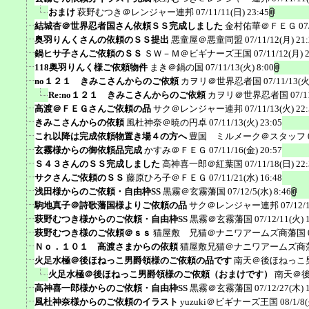
おまけ
萩野むつき＠レンジャー連邦
07/11/11(日) 23:45
結城杏＠世界忍者国さん依頼ＳＳ完成しました
金村佑華＠ＦＥＧ
07
奥羽りんくさんの依頼のＳＳ提出
悪童屋＠悪童同盟
07/11/12(月) 21
鍋ヒサ子さんご依頼のＳＳ
ＳＷ－Ｍ＠ビギナーズ王国
07/11/12(月) 
118奥羽りんく様ご依頼物件
まき＠鍋の国
07/11/13(火) 8:00
no１２１ きみこさんからのご依頼
カヲリ＠世界忍者国
07/11/13(火
Re:no１２１ きみこさんからのご依頼
カヲリ＠世界忍者国
07/1
高渡＠ＦＥＧさんご依頼の品
サク＠レンジャー連邦
07/11/13(火) 22
きみこさんからの依頼
風杜神奈＠暁の円卓
07/11/13(火) 23:05
これ以降は完成依頼物置き場４の方へ
豊国 ミルメーク＠スタッフ
玄霧様からの御依頼品完成
かすみ＠ＦＥＧ
07/11/16(金) 20:57
Ｓ４３さんのＳＳ完成しました
高神喜一郎＠紅葉国
07/11/18(日) 22
サクさんご依頼のＳＳ
藤原ひろ子＠ＦＥＧ
07/11/21(水) 16:48
浅田様からのご依頼・自由枠SS
黒霧＠玄霧藩国
07/12/5(水) 8:46
駒地真子＠詩歌藩国様よりご依頼の品
サク＠レンジャー連邦
07/12/
萩野むつき様からのご依頼・自由枠SS
黒霧＠玄霧藩国
07/12/11(火) 
萩野むつき様のご依頼＠ｓｓ
猫屋敷 兄猫＠ナニワアームズ商藩国
Ｎｏ．１０１ 高渡さまからの依頼
猫屋敷兄猫＠ナニワアームズ商
火足水極＠後ほねっこ男爵領様のご依頼の品です
南天＠後ほねっこ
火足水極＠後ほねっこ男爵領様のご依頼（おまけです）
南天＠
高神喜一郎様からのご依頼・自由枠SS
黒霧＠玄霧藩国
07/12/27(木) 
風杜神奈様からのご依頼のイラスト
yuzuki＠ビギナーズ王国
08/1/8