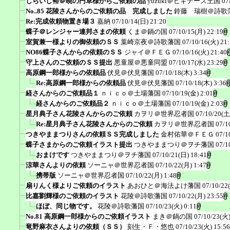
しらいし裕＠暁の円卓様からご依頼の品
yuzuki＠ビギナーズ王国
07
No..85 花陵さんからのご依頼の品 完成しました
鈴藤 瑞樹＠詩歌
Re:完成依頼物置き場３
嘉納
07/10/14(日) 21:20
蝶子＠レンジャー連邦さまの依頼
くま＠鍋の国
07/10/15(月) 22:19
室賀兼一様よりの御依頼のＳＳ
葉崎京夜＠詩歌藩国
07/10/16(火) 21
NO86蝶子さんからの依頼のＳＳ
ジャイ＠ＦＥＧ
07/10/16(火) 21:40
守上さんのご依頼のＳＳ提出
悪童屋＠悪童同盟
07/10/17(水) 23:29
高原鋼一郎様からの依頼品
伏見＠伏見藩国
07/10/18(木) 3:34
Re:高原鋼一郎様からの依頼品
伏見＠伏見藩国
07/10/18(木) 3:36
経さんからのご依頼品１
ｎｉｃｏ＠土場藩国
07/10/19(金) 2:01
経さんからのご依頼品２
ｎｉｃｏ＠土場藩国
07/10/19(金) 2:03
星月典子さん花陵さんからのご依頼
カヲリ＠世界忍者国
07/10/20(土
Re:星月典子さん花陵さんからのご依頼
カヲリ＠世界忍者国
07/1
つきやままつりさんの依頼ＳＳ完成しました
金村佑華＠ＦＥＧ
07/1
蝶子さまからのご依頼イラスト提出
つきやままつり＠ヲチ藩国
07/1
おまけです
つきやままつり＠ヲチ藩国
07/10/21(日) 18:41
涼華さんよりの依頼
ソーニャ＠世界忍者国
07/10/22(月) 1:47
携帯版
ソーニャ＠世界忍者国
07/10/22(月) 1:48
扇りんく様よりご依頼のイラスト
あおひと＠海法よけ藩国
07/10/22
比嘉劉輝様のご依頼のイラスト
花陵＠詩歌藩国
07/10/22(月) 23:55
ほぼ、同じ物です。
花陵＠詩歌藩国
07/10/23(火) 0:11
No.81 高原鋼一郎様からのご依頼イラスト
まき＠鍋の国
07/10/23(火)
竜野麻衣さんよりの依頼（ＳＳ）
刻生・Ｆ・悠也
07/10/23(火) 15:56