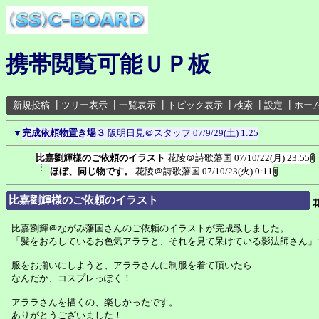
携帯閲覧可能ＵＰ板
新規投稿
┃
ツリー表示
┃
一覧表示
┃
トピック表示
┃
検索
┃
設定
┃
ホー
▼
完成依頼物置き場３
阪明日見＠スタッフ
07/9/29(土) 1:25
比嘉劉輝様のご依頼のイラスト
花陵＠詩歌藩国
07/10/22(月) 23:55
ほぼ、同じ物です。
花陵＠詩歌藩国
07/10/23(火) 0:11
比嘉劉輝様のご依頼のイラスト
比嘉劉輝＠ながみ藩国さんのご依頼のイラストが完成致しました。
「髪をおろしているお色気アララと、それを見て呆けている影法師さん」
服をお揃いにしようと、アララさんに制服を着て頂いたら…
なんだか、コスプレっぽく！
アララさんを描くの、楽しかったです。
ありがとうございました！