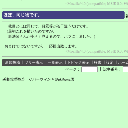
<Mozilla/4.0 (compatible; MSIE 6.0; 
ほぼ、同じ物です。
一枚目とほぼ同じで、背景等が若干違うだけです。
（最初これを描いたのですが、
影法師さんが小さく見えるので、ボツにしました。）
おまけではないですが、一応提出致します。
<Mozilla/4.0 (compatible; MSIE 6.0; 
新規投稿
┃
ツリー表示
┃
一覧表示
┃
トピック表示
┃
検索
┃
設定
┃
ホー
┃
ページ：
記事番号：
茶板管理担当 リバーウィンド＠akiharu国