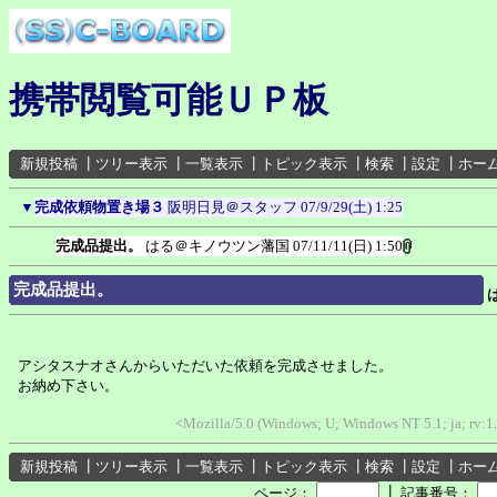
携帯閲覧可能ＵＰ板
新規投稿
┃
ツリー表示
┃
一覧表示
┃
トピック表示
┃
検索
┃
設定
┃
ホー
▼
完成依頼物置き場３
阪明日見＠スタッフ
07/9/29(土) 1:25
完成品提出。
はる＠キノウツン藩国
07/11/11(日) 1:50
完成品提出。
アシタスナオさんからいただいた依頼を完成させました。
お納め下さい。
<Mozilla/5.0 (Windows; U; Windows NT 5.1; ja; rv:1
新規投稿
┃
ツリー表示
┃
一覧表示
┃
トピック表示
┃
検索
┃
設定
┃
ホー
┃
ページ：
記事番号：