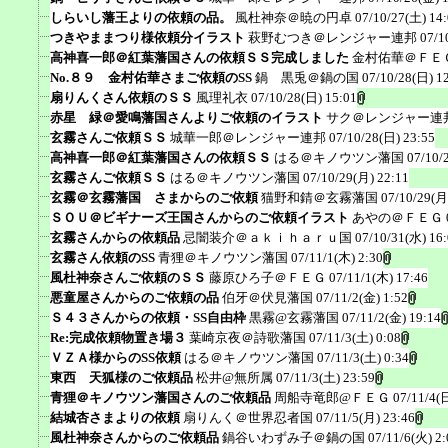
しらいし藩王よりの依頼の品。
風杜神奈＠暁の円卓
07/10/27(土) 14
つきやままつり様依頼分イラスト
萩野むつき＠レンジャー連邦
07/1
高神喜一郎＠紅葉藩国さんの依頼ＳＳ完成しました
金村佑華＠ＦＥ
No.８９ 金村佑華さまご依頼のSS
鍋 黒兎＠鍋の国
07/10/28(日) 1
扇りんくさん依頼のＳＳ
風理礼衣
07/10/28(日) 15:01
赤星 緑＠愛鳴藩国さんよりご依頼のイラスト
サク＠レンジャー連
玄霧さんご依頼ＳＳ
城華一郎＠レンジャー連邦
07/10/28(日) 23:55
高神喜一郎＠紅葉藩国さんの依頼ＳＳ
はる＠キノウツン藩国
07/10/
玄霧さんご依頼ＳＳ
はる＠キノウツン藩国
07/10/29(月) 22:11
玄霧＠玄霧藩国 さまからのご依頼
猫野和錆＠玄霧藩国
07/10/29(月
ＳＯＵ＠ビギナーズ王国さんからのご依頼イラスト
あやの＠ＦＥＧ
玄霧さんからの依頼品
忌闇装介＠ａｋｉｈａｒｕ国
07/10/31(水) 16
玄霧さん依頼のSS
青狸＠キノウツン藩国
07/11/1(木) 2:30
風杜神奈さんご依頼のＳＳ
藤原ひろ子＠ＦＥＧ
07/11/1(木) 17:46
悪童屋さんからのご依頼の品
伯牙＠伏見藩国
07/11/2(金) 1:52
Ｓ４３さんからの依頼・SS自由枠
黒霧@玄霧藩国
07/11/2(金) 19:14
Re:完成依頼物置き場３
葉崎京夜＠詩歌藩国
07/11/3(土) 0:08
ＶＺＡ様からのSS依頼
はる＠キノウツン藩国
07/11/3(土) 0:34
東西 天狐様のご依頼品
松井@無所属
07/11/3(土) 23:59
青狸＠キノウツン藩国さんのご依頼品
周船寺竜郎@ＦＥＧ
07/11/4(
結城杏さまよりの依頼
扇りんく＠世界忍者国
07/11/5(月) 23:46
風杜神奈さんからのご依頼品
鍋谷いわずみ子＠鍋の国
07/11/6(火) 2: