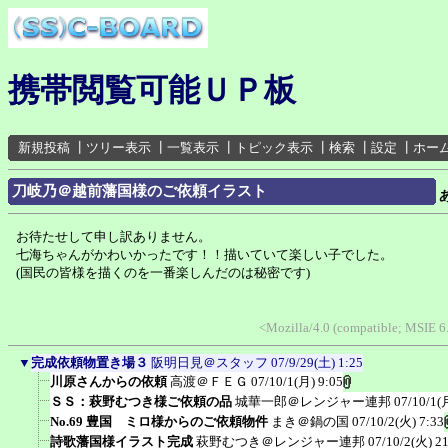
携帯閲覧可能ＵＰ板
新規投稿
┃
ツリー表示
┃
一覧表示
┃
トピック表示
┃
検索
┃
設定
┃
ホー
刀岐乃＠越前藩国様のご依頼イラスト
お待たせして申し訳ありません。
七海ちゃんがかわいかったです！！描いていて楽しい子でした。
(国民の皆様を描くのを一番楽しんだのは秘密です)
<Mozilla/4.0 (compatible; MSIE 
▼
完成依頼物置き場３
阪明日見＠スタッフ
07/9/29(土) 1:25
川原さんからの依頼
高渡＠ＦＥＧ
07/10/1(月) 9:05
ＳＳ：萩野むつき様ご依頼の品
城華一郎＠レンジャー連邦
07/10/1(
No.69 豊国 ミロ様からのご依頼物件
まき＠鍋の国
07/10/2(火) 7:33
詩歌藩国様イラスト完成
萩野むつき＠レンジャー連邦
07/10/2(火) 2