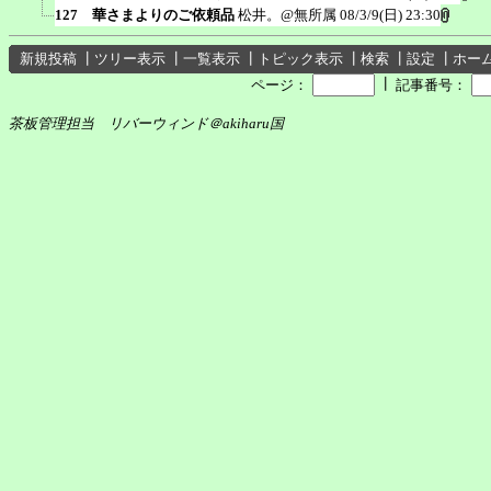
127 華さまよりのご依頼品
松井。@無所属
08/3/9(日) 23:30
新規投稿
┃
ツリー表示
┃
一覧表示
┃
トピック表示
┃
検索
┃
設定
┃
ホー
┃
ページ：
記事番号：
茶板管理担当 リバーウィンド＠akiharu国