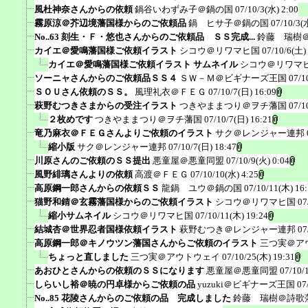
風杜神奈さんからの依頼
鍋谷いわずみ子＠鍋の国
07/10/3(水) 2:00
霧原涼＠芥辺境藩国様からのご依頼品
鍋 ヒサ子＠鍋の国
07/10/3(
No..63 刻生・Ｆ・悠也さんからのご依頼品 ＳＳ完成...
鈴藤 瑞樹
カイエ＠愛鳴藩国様ご依頼イラスト
シコウ＠リワマヒ国
07/10/6(土)
カイエ＠愛鳴藩国様ご依頼イラスト サムネイル
シコウ＠リワマ
ソーニャさんからのご依頼品ＳＳ４
ＳＷ－Ｍ＠ビギナーズ王国
07/1
ＳＯＵさん依頼のＳＳ。
風理礼衣＠ＦＥＧ
07/10/7(日) 16:09
萩野むつきさまからの受注イラスト
つきやままつり＠ヲチ藩国
07/1
２枚めです
つきやままつり＠ヲチ藩国
07/10/7(日) 16:21
竜乃麻衣＠ＦＥＧさんよりご依頼のイラスト
サク＠レンジャー連邦
縮小版
サク＠レンジャー連邦
07/10/7(日) 18:47
川原さんのご依頼のＳＳ提出
悪童屋＠悪童同盟
07/10/9(火) 0:04
風野緋璃さんよりの依頼
高渡＠ＦＥＧ
07/10/10(水) 4:25
高原鋼一郎さんからの依頼ＳＳ
龍鍋 ユウ＠鍋の国
07/10/11(木) 16
猫野和錆＠玄霧藩国様からのご依頼イラスト
シコウ＠リワマヒ国
07
縮小サムネイル
シコウ＠リワマヒ国
07/10/11(木) 19:24
結城杏＠世界忍者国様依頼イラスト
萩野むつき＠レンジャー連邦
07
高原鋼一郎＠キノウツン藩国さんからご依頼のイラスト
三つ実＠ア
ちょっと直しました
三つ実＠アウトウェイ
07/10/25(木) 19:31
あおひとさんからの依頼のＳＳになります
悪童屋＠悪童同盟
07/10/
しらいし裕＠暁の円卓様からご依頼の品
yuzuki＠ビギナーズ王国
07
No..85 花陵さんからのご依頼の品 完成しました
鈴藤 瑞樹＠詩歌