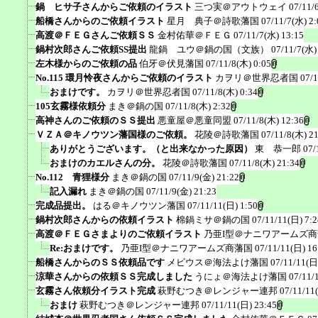
鍋 ヒサ子さんからご依頼のイラスト
三つ実＠アウトウェイ
07/11/
船橋さんからのご依頼イラスト
星月 典子＠詩歌藩国
07/11/7(水) 2:
高渡＠ＦＥＧさんご依頼ＳＳ
金村佑華＠ＦＥＧ
07/11/7(水) 13:15
鍋村次郎さんご依頼SS提出
龍鍋 ユウ＠鍋の国（文族）
07/11/7(水)
左木様からのご依頼の品
伯牙＠伏見藩国
07/11/8(木) 0:05
No.115 環月怜夜さんからご依頼のイラスト
カヲリ＠世界忍者国
07/1
おまけです。
カヲリ＠世界忍者国
07/11/8(木) 0:34
105玄霧様依頼分
まき＠鍋の国
07/11/8(木) 2:32
高神さんのご依頼のＳＳ提出
悪童屋＠悪童同盟
07/11/8(木) 12:36
ＶＺＡ＠キノウツン藩国様のご依頼。
花陵＠詩歌藩国
07/11/8(木) 2
ありがとうございます。（と出来なかった原因）
東 恭一郎
07/
おまけのカエルさんの分。
花陵＠詩歌藩国
07/11/8(木) 21:34
No.112 青狸様分
まき＠鍋の国
07/11/9(金) 21:22
記入漏れ
まき＠鍋の国
07/11/9(金) 21:23
完成品提出。
はる＠キノウツン藩国
07/11/11(日) 1:50
鍋村次郎さんからの依頼イラスト
棉鍋ミサ＠鍋の国
07/11/11(日) 7:2
高渡＠ＦＥＧさまよりのご依頼イラスト
乃亜I型＠ナニワアームズ
Re:おまけです。
乃亜I型＠ナニワアームズ商藩国
07/11/11(日) 16
船橋さんからのＳＳ依頼品です
メビウス＠海法よけ藩国
07/11/11(日
涼華さんからの依頼ＳＳ完成しました
うにょ＠海法よけ藩国
07/11/
玄霧さん依頼分イラスト完成
萩野むつき＠レンジャー連邦
07/11/11
おまけ
萩野むつき＠レンジャー連邦
07/11/11(日) 23:45