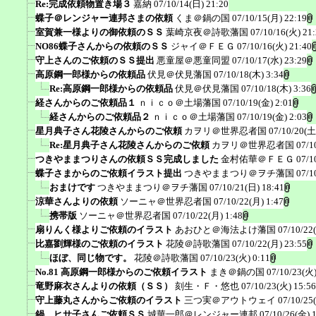
Re:完成依頼物置き場３
嘉納
07/10/14(日) 21:20
蝶子＠レンジャー連邦さまの依頼
くま＠鍋の国
07/10/15(月) 22:19
室賀兼一様よりの御依頼のＳＳ
葉崎京夜＠詩歌藩国
07/10/16(火) 21
NO86蝶子さんからの依頼のＳＳ
ジャイ＠ＦＥＧ
07/10/16(火) 21:40
守上さんのご依頼のＳＳ提出
悪童屋＠悪童同盟
07/10/17(水) 23:29
高原鋼一郎様からの依頼品
伏見＠伏見藩国
07/10/18(木) 3:34
Re:高原鋼一郎様からの依頼品
伏見＠伏見藩国
07/10/18(木) 3:36
経さんからのご依頼品１
ｎｉｃｏ＠土場藩国
07/10/19(金) 2:01
経さんからのご依頼品２
ｎｉｃｏ＠土場藩国
07/10/19(金) 2:03
星月典子さん花陵さんからのご依頼
カヲリ＠世界忍者国
07/10/20(土
Re:星月典子さん花陵さんからのご依頼
カヲリ＠世界忍者国
07/1
つきやままつりさんの依頼ＳＳ完成しました
金村佑華＠ＦＥＧ
07/1
蝶子さまからのご依頼イラスト提出
つきやままつり＠ヲチ藩国
07/1
おまけです
つきやままつり＠ヲチ藩国
07/10/21(日) 18:41
涼華さんよりの依頼
ソーニャ＠世界忍者国
07/10/22(月) 1:47
携帯版
ソーニャ＠世界忍者国
07/10/22(月) 1:48
扇りんく様よりご依頼のイラスト
あおひと＠海法よけ藩国
07/10/22
比嘉劉輝様のご依頼のイラスト
花陵＠詩歌藩国
07/10/22(月) 23:55
ほぼ、同じ物です。
花陵＠詩歌藩国
07/10/23(火) 0:11
No.81 高原鋼一郎様からのご依頼イラスト
まき＠鍋の国
07/10/23(火)
竜野麻衣さんよりの依頼（ＳＳ）
刻生・Ｆ・悠也
07/10/23(火) 15:56
守上藤丸さんからご依頼のイラスト
三つ実＠アウトウェイ
07/10/25
鍋 ヒサ子さんご依頼ＳＳ
城華一郎＠レンジャー連邦
07/10/26(金) 