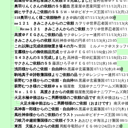
結城杏＠世界忍者国さん依頼ＳＳ完成しました
金村佑華＠ＦＥＧ
07
奥羽りんくさんの依頼のＳＳ提出
悪童屋＠悪童同盟
07/11/12(月) 21
鍋ヒサ子さんご依頼のＳＳ
ＳＷ－Ｍ＠ビギナーズ王国
07/11/12(月) 
118奥羽りんく様ご依頼物件
まき＠鍋の国
07/11/13(火) 8:00
no１２１ きみこさんからのご依頼
カヲリ＠世界忍者国
07/11/13(火
Re:no１２１ きみこさんからのご依頼
カヲリ＠世界忍者国
07/1
高渡＠ＦＥＧさんご依頼の品
サク＠レンジャー連邦
07/11/13(火) 22
きみこさんからの依頼
風杜神奈＠暁の円卓
07/11/13(火) 23:05
これ以降は完成依頼物置き場４の方へ
豊国 ミルメーク＠スタッフ
玄霧様からの御依頼品完成
かすみ＠ＦＥＧ
07/11/16(金) 20:57
Ｓ４３さんのＳＳ完成しました
高神喜一郎＠紅葉国
07/11/18(日) 22
サクさんご依頼のＳＳ
藤原ひろ子＠ＦＥＧ
07/11/21(水) 16:48
浅田様からのご依頼・自由枠SS
黒霧＠玄霧藩国
07/12/5(水) 8:46
駒地真子＠詩歌藩国様よりご依頼の品
サク＠レンジャー連邦
07/12/
萩野むつき様からのご依頼・自由枠SS
黒霧＠玄霧藩国
07/12/11(火) 
萩野むつき様のご依頼＠ｓｓ
猫屋敷 兄猫＠ナニワアームズ商藩国
Ｎｏ．１０１ 高渡さまからの依頼
猫屋敷兄猫＠ナニワアームズ商
火足水極＠後ほねっこ男爵領様のご依頼の品です
南天＠後ほねっこ
火足水極＠後ほねっこ男爵領様のご依頼（おまけです）
南天＠
高神喜一郎様からのご依頼・自由枠SS
黒霧＠玄霧藩国
07/12/27(木) 
風杜神奈様からのご依頼のイラスト
yuzuki＠ビギナーズ王国
08/1/8
刀岐乃＠越前藩国様のご依頼イラスト
あおひと＠海法よけ藩国
08/1
東西 天狐さんからの依頼
周船寺竜郎@ＦＥＧ
08/2/24(日) 9:23