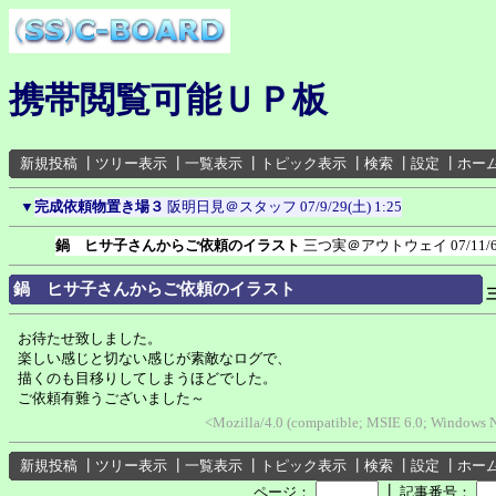
携帯閲覧可能ＵＰ板
新規投稿
┃
ツリー表示
┃
一覧表示
┃
トピック表示
┃
検索
┃
設定
┃
ホー
▼
完成依頼物置き場３
阪明日見＠スタッフ
07/9/29(土) 1:25
鍋 ヒサ子さんからご依頼のイラスト
三つ実＠アウトウェイ
07/11/
鍋 ヒサ子さんからご依頼のイラスト
お待たせ致しました。
楽しい感じと切ない感じが素敵なログで、
描くのも目移りしてしまうほどでした。
ご依頼有難うございました～
<Mozilla/4.0 (compatible; MSIE 6.0; Windows 
新規投稿
┃
ツリー表示
┃
一覧表示
┃
トピック表示
┃
検索
┃
設定
┃
ホー
┃
ページ：
記事番号：