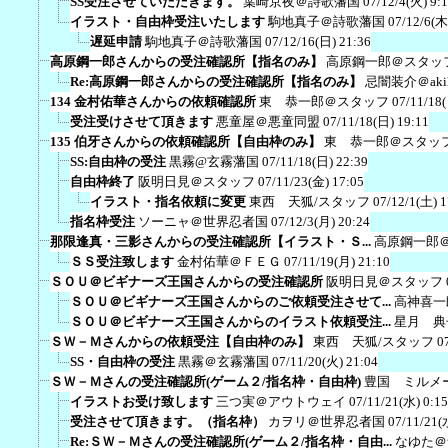
SS受注させていただきます。
葉崎京夜＠詩歌藩国
07/12/4(火) 9:
イラスト・自由枠受注いたします
駒地真子＠詩歌藩国
07/12/6(木
遅延申請
駒地真子＠詩歌藩国
07/12/16(日) 21:36
高原鋼一郎さんからの受注確認所【指名のみ】
高原鋼一郎＠スタッ
Re:高原鋼一郎さんからの受注確認所【指名のみ】
忌闇装介＠akih
134 金村佑華さんからの依頼確認所
東 恭一郎＠スタッフ
07/11/18
受注受けさせて頂きます
悪童屋＠悪童同盟
07/11/18(日) 19:11
135 伯牙さんからの依頼確認所【自由枠のみ】
東 恭一郎＠スタッ
SS:自由枠の受注
黒霧@玄霧藩国
07/11/18(日) 22:39
自由枠終了
阪明日見＠スタッフ
07/11/23(金) 17:05
イラスト・指名依頼に変更
東西 天狐/スタッフ
07/12/1(土) 1
指名枠受注
ソーニャ＠世界忍者国
07/12/3(月) 20:24
那限逢真・三影さんからの受注確認所【イラスト・Ｓ...
高原鋼一郎
ＳＳ受注致します
金村佑華＠ＦＥＧ
07/11/19(月) 21:10
ＳＯＵ＠ビギナーズ王国さんからの受注確認所
阪明日見＠スタッフ
ＳＯＵ＠ビギナーズ王国さんからのご依頼受注させて...
高神喜一
ＳＯＵ＠ビギナーズ王国さんからのイラスト依頼受注...
星月 典
ＳＷ－Ｍさんからの依頼受注【自由枠のみ】
東西 天狐/スタッフ
0
SS・自由枠の受注
黒霧＠玄霧藩国
07/11/20(火) 21:04
ＳＷ－Ｍさんの受注確認所(ゲーム２/指名枠・自由枠)
豊国 ミルメ
イラストお受け致します
三つ実＠アウトウェイ
07/11/21(水) 0:15
受注させて頂きます。（指名枠）
カヲリ＠世界忍者国
07/11/21(
Re:ＳＷ－Ｍさんの受注確認所(ゲーム２/指名枠・自由...
なゆた＠