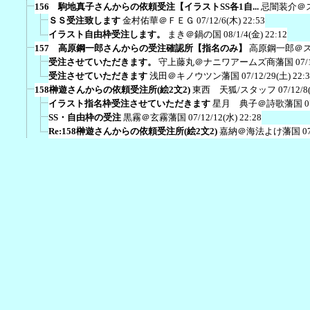
156 駒地真子さんからの依頼受注【イラストSS各1自...
忌闇装介＠
ＳＳ受注致します
金村佑華＠ＦＥＧ
07/12/6(木) 22:53
イラスト自由枠受注します。
まき＠鍋の国
08/1/4(金) 22:12
157 高原鋼一郎さんからの受注確認所【指名のみ】
高原鋼一郎＠
受注させていただきます。
守上藤丸＠ナニワアームズ商藩国
07/
受注させていただきます
浅田＠キノウツン藩国
07/12/29(土) 22:
158榊遊さんからの依頼受注所(絵2文2)
東西 天狐/スタッフ
07/12/8
イラスト指名枠受注させていただきます
星月 典子＠詩歌藩国
0
SS・自由枠の受注
黒霧＠玄霧藩国
07/12/12(水) 22:28
Re:158榊遊さんからの依頼受注所(絵2文2)
嘉納＠海法よけ藩国
0