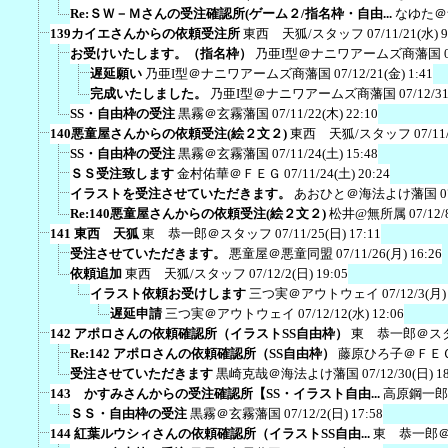
Re:ＳＷ－Ｍさんの受注確認所(ゲーム２/指名枠・自由...
なゆた＠
139カイエさんからの依頼受注所
東西 天狐/スタッフ
07/11/21(水) 9
お受けいたします。（指名枠）
乃亜I型＠ナニワアームズ商藩国
遅延願い
乃亜I型＠ナニワアームズ商藩国
07/12/21(金) 1:41
完成いたしました。
乃亜I型＠ナニワアームズ商藩国
07/12/3
SS・自由枠の受注
黒霧＠玄霧藩国
07/11/22(木) 22:10
140悪童屋さんからの依頼受注(絵２文２)
東西 天狐/スタッフ
07/11
SS・自由枠の受注
黒霧＠玄霧藩国
07/11/24(土) 15:48
ＳＳ受注致します
金村佑華＠ＦＥＧ
07/11/24(土) 20:24
イラストを受注させていただきます。
あおひと＠海法よけ藩国
0
Re:140悪童屋さんからの依頼受注(絵２文２)
松井@無所属
07/12/
141 東西 天狐
東 恭一郎＠スタッフ
07/11/25(日) 17:11
受注させていただきます。
悪童屋＠悪童同盟
07/11/26(月) 16:26
依頼追加
東西 天狐/スタッフ
07/12/2(日) 19:05
イラスト依頼お受けします
三つ実＠アウトウェイ
07/12/3(月)
遅延申請
三つ実＠アウトウェイ
07/12/12(水) 12:06
142 アポロさんの依頼確認所（イラストSS自由枠）
東 恭一郎＠ス
Re:142 アポロさんの依頼確認所（SS自由枠）
藤原ひろ子＠ＦＥ
受注させていただきます
黒崎克哉＠海法よけ藩国
07/12/30(日) 1
143 かすみさんからの受注確認所【SS・イラスト自由...
高原鋼一郎
ＳＳ・自由枠の受注
黒霧＠玄霧藩国
07/12/2(日) 17:58
144 紅葉ルウシィさんの依頼確認所（イラストSS自由...
東 恭一郎