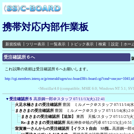
携帯対応内部作業板
新規投稿
┃
ツリー表示
┃
一覧表示
┃
トピック表示
┃
検索
┃
設定
┃
ホー
受注確認所６へ
これ以降の依頼は受注確認所６へお願いします。
http://cgi.members.interq.or.jp/emerald/ugen/ssc-board38/c-board.cgi?cmd=one;no=1041;i
<Mozilla/4.0 (compatible; MSIE 6.0; Windows NT 5.1; S
▼
受注確認所５
高原鋼一郎＠スタッフ
07/11/13(火) 22:41
火足水極さまの受注確認所
豊国 ミルメーク＠スタッフ
07/11/14(水
まきさまの受注確認所
豊国 ミルメーク＠スタッフ
07/11/14(水) 2:0
まきさまの受注確認所【追加】
東西 天狐/スタッフ
07/11/27(火)
Re:まきさまの受注確認所
風杜神奈＠暁の円卓
07/12/15(土) 0:51
室賀兼一さんからの受注確認所【イラスト自由 SS指...
高原鋼一郎