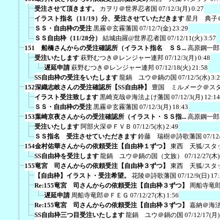
受注させて頂きます。
カヲリ＠世界忍者国
07/12/3(月) 0:27
イラスト指名（11/19）分、受注させていただきます
星月 典子
ＳＳ・自由枠の受注
黒霧＠玄霧藩国
07/12/7(金) 23:29
ＳＳ自由枠（11/28分）
結城由羅@世界忍者国
07/12/11(火) 3:57
151 船橋さんからの受注確認所（イラスト指名 ＳＳ...
高原鋼一郎
受注いたします
萩野むつき＠レンジャー連邦
07/12/3(月) 0:48
遅延申請
萩野むつき＠レンジャー連邦
07/12/18(火) 21:58
SS自由枠の受注をいたします
龍鍋 ユウ＠鍋の国
07/12/5(水) 3:
152深織志岐さんの受注確認所【SS自由枠】
豊国 ミルメーク＠ス
イラスト受注致します
黒崎克哉＠海法よけ藩国
07/12/3(月) 12:14
ＳＳ・自由枠の受注
黒霧＠玄霧藩国
07/12/3(月) 18:43
153葉崎京夜さんからの受注確認所（イラスト・ＳＳ指...
高原鋼一郎
受注いたします
阿部火深＠ＦＶＢ
07/12/5(水) 2:49
ＳＳ指名 受注させていただきます
鈴藤 瑞樹＠詩歌藩国
07/12
154金村佑華さんからの依頼受注【自由枠１ずつ】
東西 天狐/スタ
SS自由枠を受注します
龍鍋 ユウ＠鍋の国（文族）
07/12/27(木)
155竜宮 司さんからの依頼受注【自由枠３ずつ】
東西 天狐/スタ
【自由枠】イラスト・受注希望。
花陵＠詩歌藩国
07/12/9(日) 17
Re:155竜宮 司さんからの依頼受注【自由枠３ずつ】
周船寺竜
遅延申請
周船寺竜郎＠ＦＥＧ
07/12/27(木) 1:56
Re:155竜宮 司さんからの依頼受注【自由枠３ずつ】
嘉納＠海
SS自由枠三つ目受注いたします
龍鍋 ユウ＠鍋の国
07/12/17(月)