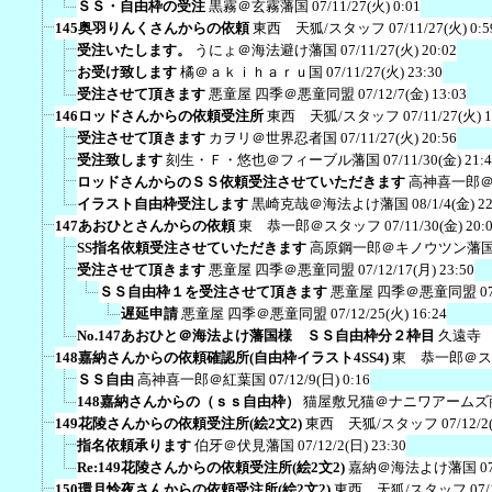
ＳＳ・自由枠の受注
黒霧＠玄霧藩国
07/11/27(火) 0:01
145奥羽りんくさんからの依頼
東西 天狐/スタッフ
07/11/27(火) 0:5
受注いたします。
うにょ＠海法避け藩国
07/11/27(火) 20:02
お受け致します
橘＠ａｋｉｈａｒｕ国
07/11/27(火) 23:30
受注させて頂きます
悪童屋 四季＠悪童同盟
07/12/7(金) 13:03
146ロッドさんからの依頼受注所
東西 天狐/スタッフ
07/11/27(火) 1
受注させて頂きます
カヲリ＠世界忍者国
07/11/27(火) 20:56
受注致します
刻生・Ｆ・悠也＠フィーブル藩国
07/11/30(金) 21:
ロッドさんからのＳＳ依頼受注させていただきます
高神喜一郎
イラスト自由枠受注します
黒崎克哉＠海法よけ藩国
08/1/4(金) 2
147あおひとさんからの依頼
東 恭一郎＠スタッフ
07/11/30(金) 20:
SS指名依頼受注させていただきます
高原鋼一郎＠キノウツン藩
受注させて頂きます
悪童屋 四季＠悪童同盟
07/12/17(月) 23:50
ＳＳ自由枠１を受注させて頂きます
悪童屋 四季＠悪童同盟
0
遅延申請
悪童屋 四季＠悪童同盟
07/12/25(火) 16:24
No.147あおひと＠海法よけ藩国様 ＳＳ自由枠分２枠目
久遠寺
148嘉納さんからの依頼確認所(自由枠イラスト4SS4)
東 恭一郎＠ス
ＳＳ自由
高神喜一郎＠紅葉国
07/12/9(日) 0:16
148嘉納さんからの（ｓｓ自由枠）
猫屋敷兄猫＠ナニワアームズ
149花陵さんからの依頼受注所(絵2文2)
東西 天狐/スタッフ
07/12/2
指名依頼承ります
伯牙＠伏見藩国
07/12/2(日) 23:30
Re:149花陵さんからの依頼受注所(絵2文2)
嘉納＠海法よけ藩国
0
150環月怜夜さんからの依頼受注所(絵2文2)
東西 天狐/スタッフ
07/