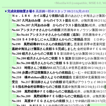
<Mozilla/4.0 (compatible; MSIE 6.0; 
▼
完成依頼物置き場６
高原鋼一郎＠スタッフ
08/2/11(月) 0:03
Ｎｏ．１８４ カイエ様より依頼の品
蒼のあおひと＠海法よけ藩国
No.207 久珂あゆみ様 からのイラスト提出
松井。@無所属
08/2/11(
Re:No.207 久珂あゆみ様 からのイラスト提出(追加)
松井。@無
No.64 アシタスナオさんからの依頼
沢邑勝海＠キノウツン藩国
08/2/
Re:No.64 アシタスナオさんからの依頼（追加）
沢邑勝海＠キノ
No.110 Ｓ４３＠るしにゃん王国さんからのご依頼品
豊国 ミロ＠レ
No199 風野緋璃＠FEGさんの依頼品引渡し
悪童屋 四季＠悪童同盟
嘉納＠海法よけ藩国さん依頼ＳＳ完成しました
金村佑華＠ＦＥＧ
08
No.200 睦月さんからのご依頼 ＳＳ
影法師＠ながみ藩国
08/2/16(土) 
No.200 睦月さんからのご依頼 ＳＳ 追加
影法師＠ながみ藩国
08/
Re:No.200 睦月さんからのご依頼 ＳＳ
影法師＠ながみ藩国
08/2/
No.213 時雨さんご依頼のSS
緋乃江戌人＠世界忍者国
08/2/16(土) 1
No.198 歩露@芥辺境藩国さんからの依頼品
む～む～＠紅葉国
08/2/1
No.210 橘＠akiharu国さんよりの依頼提出
玄霧弦耶＠玄霧藩国
08/
受注 No.217 影法師さんよりの依頼
癖毛爆男@アウトウェイ
08/2/1
ＳＳ指名枠金村佑華様からのご依頼
黒霧＠無所属
08/2/16(土) 15:01
No.209 風野緋璃＠ＦＥＧ様からのご依頼品
松井。@無所属
08/2/1
Re:No.209 風野緋璃＠ＦＥＧ様からのご依頼品
松井。@無所属
No.101 高渡＠ＦＥＧ さんからの依頼
矢上ミサ＠鍋の国
08/2/17(日)
No.101 おまけ
矢上ミサ＠鍋の国
08/2/17(日) 10:22