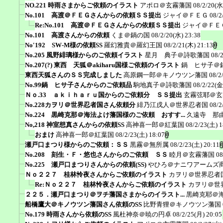
NO.221 時雨さまからご依頼のイラスト
アポロ＠玄霧藩国
08/2/20(水
No.101 高渡＠ＦＥＧさんからの依頼ＳＳ提出
ジャイ＠ＦＥＧ
08/2
Re:No.101 高渡＠ＦＥＧさんからの依頼ＳＳ提出
ジャイ＠ＦＥ
No.101 高渡さんからの依頼
くま＠鍋の国
08/2/20(水) 23:38
No'192 SW-M様の依頼SS
羅幻雅貴＠羅幻王国
08/2/21(木) 21:13
No.205 風野緋璃様からのご依頼イラスト
星月 典子＠詩歌藩国
08/
No.207(?) 東西 天狐＠akiharu国様ご依頼のイラスト
鍋 ヒサ子＠
東西天狐さんのＳＳ完成しました
高原鋼一郎＠キノウツン藩国
08/2
No.99鍋 ヒサ子さんからのご依頼品
駒地真子＠詩歌藩国
08/2/22(金
Ｎｏ.33 ａｋｉｈａｒｕ国からのご依頼分 ＳＳ提出
玄霧弦耶＠玄
No.228カヲリ＠世界忍者国さん依頼分
緋乃江戌人＠世界忍者国
08/2
No.224 黒崎克那＠海法よけ藩国様のご依頼 おすす...
久遠寺 那
No,218 神室想真さんからの依頼SS
高神喜一郎＠紅葉国
08/2/23(土) 1
おまけ
高神喜一郎＠紅葉国
08/2/23(土) 18:07
瀬戸口まつり様からのご依頼：ＳＳ
黒霧＠無所属
08/2/23(土) 20:11
No.208 刻生・Ｆ・悠也さんからのご依頼 ＳＳ
睦月＠玄霧藩国
08
No.225 瀬戸口まつりさんからの依頼(SS)
やひろ＠ナニワアームズ
Ｎｏ２２７ 桂林怜夜さんからご依頼のイラスト
カヲリ＠世界忍者
Re:Ｎｏ２２７ 桂林怜夜さんからご依頼のイラスト
カヲリ＠世
２２５．瀬戸口まつり＠ヲチ藩国さまからのイラスト...
黒崎克耶＠
船橋鷹大＠キノウツン藩国さん依頼のSS
比野青狸＠キノウツン藩国
No.179 時雨さんから依頼のSS
風杜神奈＠暁の円卓
08/2/25(月) 20:05