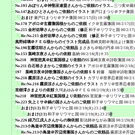
No.193 みぽりん＠神聖巫連盟さんからご依頼のイラス...
三つ実＠羅
No.147あおひとさんからご依頼のイラスト
瀬戸口まつり＠ヲチ藩国
おまけ
瀬戸口まつり＠ヲチ藩国
08/2/17(日) 18:56
No.178 アポロ＠玄霧藩国様からのご依頼
イク＠玄霧藩国
08/2/17(日)
No.215 金村佑華さんからのご依頼 （修正
和子＠リワマヒ国
08/2/17
Re:No.215 金村佑華さんからのご依頼 （修正
和子＠リワマヒ国
0
風野緋璃＠ＦＥＧ様からのイラスト完成品
黒崎克耶＠海法よけ藩国
No.196玄霧弦耶さんからのご依頼品
まさきち＠暁の円卓
08/2/18(月)
No.153 葉崎京夜さんからの依頼
嘉納
08/2/18(月) 9:35
No218 神室想真＠紅葉国様より依頼のSS
葉崎京夜＠詩歌藩国
08/2
No.211 白石裕さまからご依頼のイラスト
アポロ＠玄霧藩国
08/2/18(
197 葉崎京夜＠詩歌藩国さんからの依頼ＳＳ
鈴藤 瑞樹＠詩歌藩
No.216 霧原涼さんからご依頼のイラスト
カヲリ＠世界忍者国
08/2/
Re:No.216 霧原涼さんからご依頼のイラスト
カヲリ＠世界忍者国
里樹澪さまよりの依頼
久珂あゆみ＠ＦＥＧ
08/2/19(火) 18:53
No218 神室想真＠紅葉国様より依頼のSS
室賀兼一＠リワマヒ国
08
No.223 矢上ミサ＠鍋の国さんからのご依頼
和子＠リワマヒ国
08/2/
おまけ(1/2)
和子＠リワマヒ国
08/2/19(火) 23:24
おまけ(2/2)
和子＠リワマヒ国
08/2/19(火) 23:25
No.226 緋乃江戌人さんからの御依頼
影法師＠ながみ藩国
08/2/20(水)
No.213小鳥遊＠芥辺境藩国さんからのご依頼品
霧原涼＠芥辺境藩国
Re:No.213小鳥遊＠芥辺境藩国さんからのご依頼品
霧原涼＠芥辺