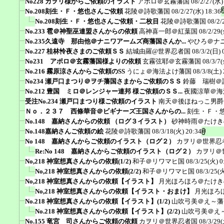
No228 カヲリ様からご依頼のイラスト
アポロ＠玄霧藩国
08/2/27(水)
No.208刻生・Ｆ・悠也さんご依頼
花陵＠詩歌藩国
08/2/27(水) 18:36
No.208刻生・Ｆ・悠也さんご依頼・二枚目
花陵＠詩歌藩国
08/2/
No.233 雹＠神聖巫連盟さんからの依頼
高神喜一郎＠紅葉国
08/2/29(
No.235久遠寺 那由他＠ナニワアームズ商藩国さんか...
やひろ＠ナ
No.227 桂林怜夜さまのご依頼ＳＳ
結城由羅@世界忍者国
08/3/2(日) 
No231 アポロ＠玄霧藩国様よりの依頼
玄霧弦耶＠玄霧藩国
08/3/7(
No.216 霧原涼さんからご依頼のSS
うにょ＠海法よけ藩国
08/3/8(土) 
No234 瀬戸口まつり＠ヲチ藩国さまからご依頼のＳＳ
鈴藤 瑞樹＠
No.212 豊国 ミロ＠レンジャー連邦 様ご依頼のＳＳ...
夜國涼華＠海
受注No.234 瀬戸口まつり様ご依頼のイラスト
南天＠後ほねっこ男爵
Ｎｏ．２３７ 西條華音＠ビギナーズ王国さんからの...
刻生・Ｆ・
No.148 嘉納さんからの依頼 （ログ３イラスト）
砂神時雨＠たけき
No.148嘉納さんご依頼の絵
花陵＠詩歌藩国
08/3/18(火) 20:34
No 148 嘉納さんからご依頼のイラスト（ログ２）
カヲリ＠世界忍
Re:No 148 嘉納さんからご依頼のイラスト（ログ２）
カヲリ＠
No,218 神室想真さんからの依頼(1/2)
和子＠リワマヒ国
08/3/25(火) 0
No,218 神室想真さんからの依頼(2/2)
和子＠リワマヒ国
08/3/25(火
No,218 神室想真さんからの依頼【イラスト】
月光ほろほろ＠たけき
No,218 神室想真さんからの依頼【イラスト・おまけ】
月光ほろ
No.218 神室想真さんからの依頼【イラスト】(1/2)
山吹弓美＠え～藩
No.218 神室想真さんからの依頼【イラスト】(2/2)
山吹弓美＠え
No.155 竜宮 司さんからご依頼の依頼
カヲリ＠世界忍者国
08/3/29(