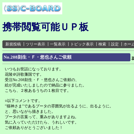
携帯閲覧可能ＵＰ板
新規投稿
┃
ツリー表示
┃
一覧表示
┃
トピック表示
┃
検索
┃
設定
┃
ホー
No.208刻生・Ｆ・悠也さんご依頼
いつもお世話になっております。
花陵＠詩歌藩国です。
受注No.208刻生・Ｆ・悠也さんご依頼の、
絵が完成いたしましたので納品に参りました。
こちら、２枚あるうちの１枚目です。
○以下コメントです。
”猫神さま”であるブータの雰囲気が出るように、出るように。
と、思いながら描きました。
ブータの言葉って、重みがありますよね。
気に入っていただけたら、うれしいです。
ご依頼ありがとうございました！