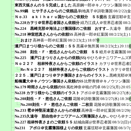
東西天狐さんのＳＳ完成しました
高原鋼一郎＠キノウツン藩国
08/2
No.99鍋 ヒサ子さんからのご依頼品
駒地真子＠詩歌藩国
08/2/22(金
Ｎｏ.33 ａｋｉｈａｒｕ国からのご依頼分 ＳＳ提出
玄霧弦耶＠玄
No.228カヲリ＠世界忍者国さん依頼分
緋乃江戌人＠世界忍者国
08/2
No.224 黒崎克那＠海法よけ藩国様のご依頼 おすす...
久遠寺 那
No,218 神室想真さんからの依頼SS
高神喜一郎＠紅葉国
08/2/23(土) 1
おまけ
高神喜一郎＠紅葉国
08/2/23(土) 18:07
瀬戸口まつり様からのご依頼：ＳＳ
黒霧＠無所属
08/2/23(土) 20:11
No.208 刻生・Ｆ・悠也さんからのご依頼 ＳＳ
睦月＠玄霧藩国
08
No.225 瀬戸口まつりさんからの依頼(SS)
やひろ＠ナニワアームズ
Ｎｏ２２７ 桂林怜夜さんからご依頼のイラスト
カヲリ＠世界忍者
Re:Ｎｏ２２７ 桂林怜夜さんからご依頼のイラスト
カヲリ＠世
２２５．瀬戸口まつり＠ヲチ藩国さまからのイラスト...
黒崎克耶＠
船橋鷹大＠キノウツン藩国さん依頼のSS
比野青狸＠キノウツン藩国
No.179 時雨さんから依頼のSS
風杜神奈＠暁の円卓
08/2/25(月) 20:05
No228 カヲリ様からご依頼のイラスト
アポロ＠玄霧藩国
08/2/27(水)
No.208刻生・Ｆ・悠也さんご依頼
花陵＠詩歌藩国
08/2/27(水) 18:36
No.208刻生・Ｆ・悠也さんご依頼・二枚目
花陵＠詩歌藩国
08/2/
No.233 雹＠神聖巫連盟さんからの依頼
高神喜一郎＠紅葉国
08/2/29(
No.235久遠寺 那由他＠ナニワアームズ商藩国さんか...
やひろ＠ナ
No.227 桂林怜夜さまのご依頼ＳＳ
結城由羅@世界忍者国
08/3/2(日) 
No231 アポロ＠玄霧藩国様よりの依頼
玄霧弦耶＠玄霧藩国
08/3/7(