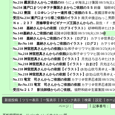
No.216 霧原涼さんからご依頼のSS
うにょ＠海法よけ藩国
08/3/8(土) 
No234 瀬戸口まつり＠ヲチ藩国さまからご依頼のＳＳ
鈴藤 瑞樹＠
No.212 豊国 ミロ＠レンジャー連邦 様ご依頼のＳＳ...
夜國涼華＠海
受注No.234 瀬戸口まつり様ご依頼のイラスト
南天＠後ほねっこ男爵
Ｎｏ．２３７ 西條華音＠ビギナーズ王国さんからの...
刻生・Ｆ・
No.148 嘉納さんからの依頼 （ログ３イラスト）
砂神時雨＠たけき
No.148嘉納さんご依頼の絵
花陵＠詩歌藩国
08/3/18(火) 20:34
No 148 嘉納さんからご依頼のイラスト（ログ２）
カヲリ＠世界忍
Re:No 148 嘉納さんからご依頼のイラスト（ログ２）
カヲリ＠
No,218 神室想真さんからの依頼(1/2)
和子＠リワマヒ国
08/3/25(火) 0
No,218 神室想真さんからの依頼(2/2)
和子＠リワマヒ国
08/3/25(火
No,218 神室想真さんからの依頼【イラスト】
月光ほろほろ＠たけき
No,218 神室想真さんからの依頼【イラスト・おまけ】
月光ほろ
No.218 神室想真さんからの依頼【イラスト】(1/2)
山吹弓美＠え～藩
No.218 神室想真さんからの依頼【イラスト】(2/2)
山吹弓美＠え
No.155 竜宮 司さんからご依頼の依頼
カヲリ＠世界忍者国
08/3/29(
Re:No.155 竜宮 司さんからご依頼の依頼
カヲリ＠世界忍者国
0
受注No２１７ 影法師様からのご依頼。
猫野和錆＠玄霧藩国
08/4/2
新規投稿
┃
ツリー表示
┃
一覧表示
┃
トピック表示
┃
検索
┃
設定
┃
ホー
┃
ページ：
記事番号：