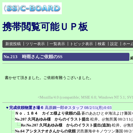
携帯閲覧可能ＵＰ板
新規投稿
┃
ツリー表示
┃
一覧表示
┃
トピック表示
┃
検索
┃
設定
┃
ホー
No.213 時雨さんご依頼のSS
書かせて頂きました。ご依頼有難うございました。
<Mozilla/4.0 (compatible; MSIE 6.0; Windows NT 5.1; S
▼
完成依頼物置き場６
高原鋼一郎＠スタッフ
08/2/11(月) 0:03
Ｎｏ．１８４ カイエ様より依頼の品
蒼のあおひと＠海法よけ藩国
No.207 久珂あゆみ様 からのイラスト提出
松井。@無所属
08/2/11(
Re:No.207 久珂あゆみ様 からのイラスト提出(追加)
松井。@無
No.64 アシタスナオさんからの依頼
沢邑勝海＠キノウツン藩国
08/2/