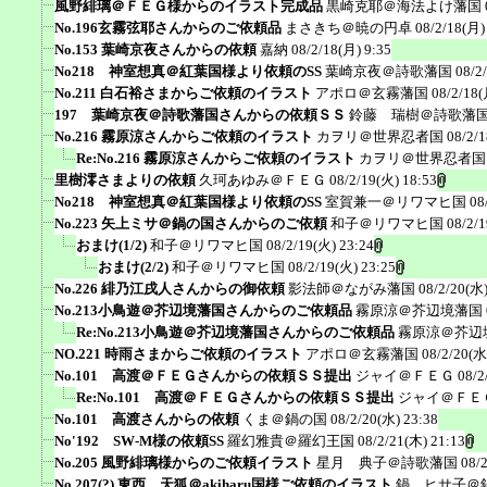
風野緋璃＠ＦＥＧ様からのイラスト完成品
黒崎克耶＠海法よけ藩国
No.196玄霧弦耶さんからのご依頼品
まさきち＠暁の円卓
08/2/18(月)
No.153 葉崎京夜さんからの依頼
嘉納
08/2/18(月) 9:35
No218 神室想真＠紅葉国様より依頼のSS
葉崎京夜＠詩歌藩国
08/2
No.211 白石裕さまからご依頼のイラスト
アポロ＠玄霧藩国
08/2/18(
197 葉崎京夜＠詩歌藩国さんからの依頼ＳＳ
鈴藤 瑞樹＠詩歌藩
No.216 霧原涼さんからご依頼のイラスト
カヲリ＠世界忍者国
08/2/
Re:No.216 霧原涼さんからご依頼のイラスト
カヲリ＠世界忍者国
里樹澪さまよりの依頼
久珂あゆみ＠ＦＥＧ
08/2/19(火) 18:53
No218 神室想真＠紅葉国様より依頼のSS
室賀兼一＠リワマヒ国
08
No.223 矢上ミサ＠鍋の国さんからのご依頼
和子＠リワマヒ国
08/2/
おまけ(1/2)
和子＠リワマヒ国
08/2/19(火) 23:24
おまけ(2/2)
和子＠リワマヒ国
08/2/19(火) 23:25
No.226 緋乃江戌人さんからの御依頼
影法師＠ながみ藩国
08/2/20(水)
No.213小鳥遊＠芥辺境藩国さんからのご依頼品
霧原涼＠芥辺境藩国
Re:No.213小鳥遊＠芥辺境藩国さんからのご依頼品
霧原涼＠芥辺
NO.221 時雨さまからご依頼のイラスト
アポロ＠玄霧藩国
08/2/20(水
No.101 高渡＠ＦＥＧさんからの依頼ＳＳ提出
ジャイ＠ＦＥＧ
08/2
Re:No.101 高渡＠ＦＥＧさんからの依頼ＳＳ提出
ジャイ＠ＦＥ
No.101 高渡さんからの依頼
くま＠鍋の国
08/2/20(水) 23:38
No'192 SW-M様の依頼SS
羅幻雅貴＠羅幻王国
08/2/21(木) 21:13
No.205 風野緋璃様からのご依頼イラスト
星月 典子＠詩歌藩国
08/
No.207(?) 東西 天狐＠akiharu国様ご依頼のイラスト
鍋 ヒサ子＠