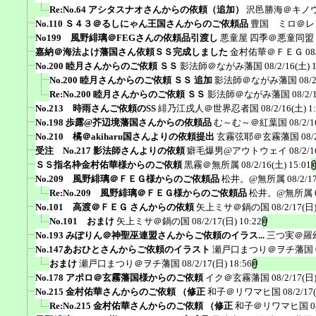
Re:No.64 アシタスナオさんからの依頼（追加）
沢邑勝海＠キノ
No.110 Ｓ４３＠るしにゃん王国さんからのご依頼品
豊国 ミロ＠レ
No199 風野緋璃＠FEGさんの依頼品引渡し
悪童屋 四季＠悪童同盟
嘉納＠海法よけ藩国さん依頼ＳＳ完成しました
金村佑華＠ＦＥＧ
08
No.200 睦月さんからのご依頼 ＳＳ
影法師＠ながみ藩国
08/2/16(土) 
No.200 睦月さんからのご依頼 ＳＳ 追加
影法師＠ながみ藩国
08/
Re:No.200 睦月さんからのご依頼 ＳＳ
影法師＠ながみ藩国
08/2/
No.213 時雨さんご依頼のSS
緋乃江戌人＠世界忍者国
08/2/16(土) 1
No.198 歩露@芥辺境藩国さんからの依頼品
む～む～＠紅葉国
08/2/1
No.210 橘＠akiharu国さんよりの依頼提出
玄霧弦耶＠玄霧藩国
08/
受注 No.217 影法師さんよりの依頼
癖毛爆男@アウトウェイ
08/2/1
ＳＳ指名枠金村佑華様からのご依頼
黒霧＠無所属
08/2/16(土) 15:01
No.209 風野緋璃＠ＦＥＧ様からのご依頼品
松井。@無所属
08/2/1
Re:No.209 風野緋璃＠ＦＥＧ様からのご依頼品
松井。@無所属
No.101 高渡＠ＦＥＧ さんからの依頼
矢上ミサ＠鍋の国
08/2/17(日)
No.101 おまけ
矢上ミサ＠鍋の国
08/2/17(日) 10:22
No.193 みぽりん＠神聖巫連盟さんからご依頼のイラス...
三つ実＠羅
No.147あおひとさんからご依頼のイラスト
瀬戸口まつり＠ヲチ藩国
おまけ
瀬戸口まつり＠ヲチ藩国
08/2/17(日) 18:56
No.178 アポロ＠玄霧藩国様からのご依頼
イク＠玄霧藩国
08/2/17(日)
No.215 金村佑華さんからのご依頼 （修正
和子＠リワマヒ国
08/2/17
Re:No.215 金村佑華さんからのご依頼 （修正
和子＠リワマヒ国
0