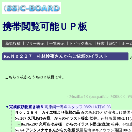
携帯閲覧可能ＵＰ板
新規投稿
┃
ツリー表示
┃
一覧表示
┃
トピック表示
┃
検索
┃
設定
┃
ホー
Re:Ｎｏ２２７ 桂林怜夜さんからご依頼のイラスト
こちら２枚あるうちの２枚目です。
<Mozilla/4.0 (compatible; MSIE 6.0; 
▼
完成依頼物置き場６
高原鋼一郎＠スタッフ
08/2/11(月) 0:03
Ｎｏ．１８４ カイエ様より依頼の品
蒼のあおひと＠海法よけ藩国
No.207 久珂あゆみ様 からのイラスト提出
松井。@無所属
08/2/11(
Re:No.207 久珂あゆみ様 からのイラスト提出(追加)
松井。@無
No.64 アシタスナオさんからの依頼
沢邑勝海＠キノウツン藩国
08/2/