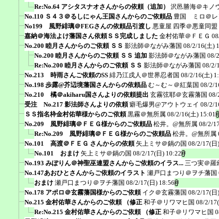
Re:No.64 アシタスナオさんからの依頼（追加）
沢邑勝海＠キノ
No.110 Ｓ４３＠るしにゃん王国さんからのご依頼品
豊国 ミロ＠レ
No199 風野緋璃＠FEGさんの依頼品引渡し
悪童屋 四季＠悪童同盟
嘉納＠海法よけ藩国さん依頼ＳＳ完成しました
金村佑華＠ＦＥＧ
08
No.200 睦月さんからのご依頼 ＳＳ
影法師＠ながみ藩国
08/2/16(土) 
No.200 睦月さんからのご依頼 ＳＳ 追加
影法師＠ながみ藩国
08/
Re:No.200 睦月さんからのご依頼 ＳＳ
影法師＠ながみ藩国
08/2/
No.213 時雨さんご依頼のSS
緋乃江戌人＠世界忍者国
08/2/16(土) 1
No.198 歩露@芥辺境藩国さんからの依頼品
む～む～＠紅葉国
08/2/1
No.210 橘＠akiharu国さんよりの依頼提出
玄霧弦耶＠玄霧藩国
08/
受注 No.217 影法師さんよりの依頼
癖毛爆男@アウトウェイ
08/2/1
ＳＳ指名枠金村佑華様からのご依頼
黒霧＠無所属
08/2/16(土) 15:01
No.209 風野緋璃＠ＦＥＧ様からのご依頼品
松井。@無所属
08/2/1
Re:No.209 風野緋璃＠ＦＥＧ様からのご依頼品
松井。@無所属
No.101 高渡＠ＦＥＧ さんからの依頼
矢上ミサ＠鍋の国
08/2/17(日)
No.101 おまけ
矢上ミサ＠鍋の国
08/2/17(日) 10:22
No.193 みぽりん＠神聖巫連盟さんからご依頼のイラス...
三つ実＠羅
No.147あおひとさんからご依頼のイラスト
瀬戸口まつり＠ヲチ藩国
おまけ
瀬戸口まつり＠ヲチ藩国
08/2/17(日) 18:56
No.178 アポロ＠玄霧藩国様からのご依頼
イク＠玄霧藩国
08/2/17(日)
No.215 金村佑華さんからのご依頼 （修正
和子＠リワマヒ国
08/2/17
Re:No.215 金村佑華さんからのご依頼 （修正
和子＠リワマヒ国
0