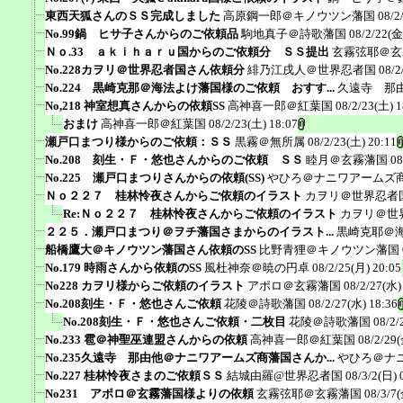
東西天狐さんのＳＳ完成しました
高原鋼一郎＠キノウツン藩国
08/2
No.99鍋 ヒサ子さんからのご依頼品
駒地真子＠詩歌藩国
08/2/22(金
Ｎｏ.33 ａｋｉｈａｒｕ国からのご依頼分 ＳＳ提出
玄霧弦耶＠玄
No.228カヲリ＠世界忍者国さん依頼分
緋乃江戌人＠世界忍者国
08/2
No.224 黒崎克那＠海法よけ藩国様のご依頼 おすす...
久遠寺 那
No,218 神室想真さんからの依頼SS
高神喜一郎＠紅葉国
08/2/23(土) 1
おまけ
高神喜一郎＠紅葉国
08/2/23(土) 18:07
瀬戸口まつり様からのご依頼：ＳＳ
黒霧＠無所属
08/2/23(土) 20:11
No.208 刻生・Ｆ・悠也さんからのご依頼 ＳＳ
睦月＠玄霧藩国
08
No.225 瀬戸口まつりさんからの依頼(SS)
やひろ＠ナニワアームズ
Ｎｏ２２７ 桂林怜夜さんからご依頼のイラスト
カヲリ＠世界忍者
Re:Ｎｏ２２７ 桂林怜夜さんからご依頼のイラスト
カヲリ＠世
２２５．瀬戸口まつり＠ヲチ藩国さまからのイラスト...
黒崎克耶＠
船橋鷹大＠キノウツン藩国さん依頼のSS
比野青狸＠キノウツン藩国
No.179 時雨さんから依頼のSS
風杜神奈＠暁の円卓
08/2/25(月) 20:05
No228 カヲリ様からご依頼のイラスト
アポロ＠玄霧藩国
08/2/27(水)
No.208刻生・Ｆ・悠也さんご依頼
花陵＠詩歌藩国
08/2/27(水) 18:36
No.208刻生・Ｆ・悠也さんご依頼・二枚目
花陵＠詩歌藩国
08/2/
No.233 雹＠神聖巫連盟さんからの依頼
高神喜一郎＠紅葉国
08/2/29(
No.235久遠寺 那由他＠ナニワアームズ商藩国さんか...
やひろ＠ナ
No.227 桂林怜夜さまのご依頼ＳＳ
結城由羅@世界忍者国
08/3/2(日) 
No231 アポロ＠玄霧藩国様よりの依頼
玄霧弦耶＠玄霧藩国
08/3/7(