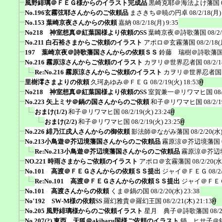
風野緋璃＠ＦＥＧ様からのイラスト完成品
黒崎克耶＠海法よけ藩国
No.196玄霧弦耶さんからのご依頼品
まさきち＠暁の円卓
08/2/18(月)
No.153 葉崎京夜さんからの依頼
嘉納
08/2/18(月) 9:35
No218 神室想真＠紅葉国様より依頼のSS
葉崎京夜＠詩歌藩国
08/2
No.211 白石裕さまからご依頼のイラスト
アポロ＠玄霧藩国
08/2/18(
197 葉崎京夜＠詩歌藩国さんからの依頼ＳＳ
鈴藤 瑞樹＠詩歌藩
No.216 霧原涼さんからご依頼のイラスト
カヲリ＠世界忍者国
08/2/
Re:No.216 霧原涼さんからご依頼のイラスト
カヲリ＠世界忍者国
里樹澪さまよりの依頼
久珂あゆみ＠ＦＥＧ
08/2/19(火) 18:53
No218 神室想真＠紅葉国様より依頼のSS
室賀兼一＠リワマヒ国
08
No.223 矢上ミサ＠鍋の国さんからのご依頼
和子＠リワマヒ国
08/2/
おまけ(1/2)
和子＠リワマヒ国
08/2/19(火) 23:24
おまけ(2/2)
和子＠リワマヒ国
08/2/19(火) 23:25
No.226 緋乃江戌人さんからの御依頼
影法師＠ながみ藩国
08/2/20(水)
No.213小鳥遊＠芥辺境藩国さんからのご依頼品
霧原涼＠芥辺境藩国
Re:No.213小鳥遊＠芥辺境藩国さんからのご依頼品
霧原涼＠芥辺
NO.221 時雨さまからご依頼のイラスト
アポロ＠玄霧藩国
08/2/20(水
No.101 高渡＠ＦＥＧさんからの依頼ＳＳ提出
ジャイ＠ＦＥＧ
08/2
Re:No.101 高渡＠ＦＥＧさんからの依頼ＳＳ提出
ジャイ＠ＦＥ
No.101 高渡さんからの依頼
くま＠鍋の国
08/2/20(水) 23:38
No'192 SW-M様の依頼SS
羅幻雅貴＠羅幻王国
08/2/21(木) 21:13
No.205 風野緋璃様からのご依頼イラスト
星月 典子＠詩歌藩国
08/
No.207(?) 東西 天狐＠akiharu国様ご依頼のイラスト
鍋 ヒサ子＠