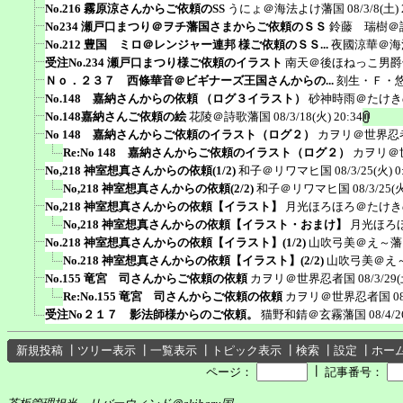
No.216 霧原涼さんからご依頼のSS
うにょ＠海法よけ藩国
08/3/8(土) 
No234 瀬戸口まつり＠ヲチ藩国さまからご依頼のＳＳ
鈴藤 瑞樹＠
No.212 豊国 ミロ＠レンジャー連邦 様ご依頼のＳＳ...
夜國涼華＠海
受注No.234 瀬戸口まつり様ご依頼のイラスト
南天＠後ほねっこ男爵
Ｎｏ．２３７ 西條華音＠ビギナーズ王国さんからの...
刻生・Ｆ・
No.148 嘉納さんからの依頼 （ログ３イラスト）
砂神時雨＠たけき
No.148嘉納さんご依頼の絵
花陵＠詩歌藩国
08/3/18(火) 20:34
No 148 嘉納さんからご依頼のイラスト（ログ２）
カヲリ＠世界忍
Re:No 148 嘉納さんからご依頼のイラスト（ログ２）
カヲリ＠
No,218 神室想真さんからの依頼(1/2)
和子＠リワマヒ国
08/3/25(火) 0
No,218 神室想真さんからの依頼(2/2)
和子＠リワマヒ国
08/3/25(火
No,218 神室想真さんからの依頼【イラスト】
月光ほろほろ＠たけき
No,218 神室想真さんからの依頼【イラスト・おまけ】
月光ほろ
No.218 神室想真さんからの依頼【イラスト】(1/2)
山吹弓美＠え～藩
No.218 神室想真さんからの依頼【イラスト】(2/2)
山吹弓美＠え
No.155 竜宮 司さんからご依頼の依頼
カヲリ＠世界忍者国
08/3/29(
Re:No.155 竜宮 司さんからご依頼の依頼
カヲリ＠世界忍者国
0
受注No２１７ 影法師様からのご依頼。
猫野和錆＠玄霧藩国
08/4/2
新規投稿
┃
ツリー表示
┃
一覧表示
┃
トピック表示
┃
検索
┃
設定
┃
ホー
┃
ページ：
記事番号：