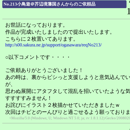
No.213小鳥遊＠芥辺境藩国さんからのご依頼品
お世話になっております。
作品が完成いたしましたので提出いたします。
こちらに２枚置いてあります。
http://s00.sakura.ne.jp/support/ogasawara/reqNo213/
○以下コメントです・・・・
ご依頼ありがとうございました！
あの時は、裏からビシっと支援しようと意気込んで
が、
思わぬ展開にアタフタして混乱を招いていたような
すすすすみません！
お詫びにイラスト２枚描かせていただきましたｗ
次回はチビとのーんびりと過ごせるよう願っており
<Mozilla/5.0 (Windows; U; Windows NT 5.0; ja; rv:1.8.1.12) Gecko/20080