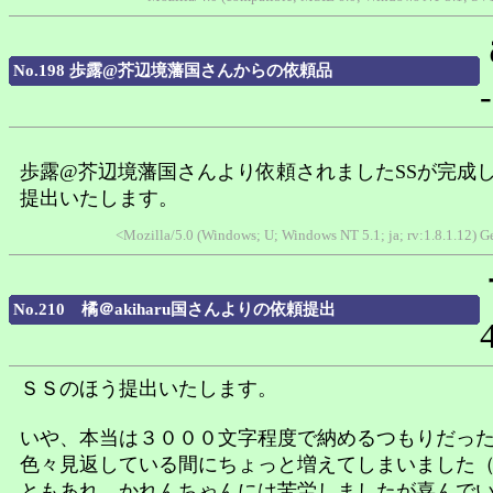
No.198 歩露@芥辺境藩国さんからの依頼品
-
歩露@芥辺境藩国さんより依頼されましたSSが完成
提出いたします。
<Mozilla/5.0 (Windows; U; Windows NT 5.1; ja; rv:1.8.1.12) G
No.210 橘＠akiharu国さんよりの依頼提出
ＳＳのほう提出いたします。
いや、本当は３０００文字程度で納めるつもりだっ
色々見返している間にちょっと増えてしまいました
ともあれ、かれんちゃんには苦労しましたが喜んで