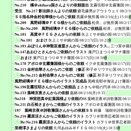
No.210 橘＠akiharu国さんよりの依頼提出
玄霧弦耶＠玄霧藩国
08/
受注 No.217 影法師さんよりの依頼
癖毛爆男@アウトウェイ
08/2/1
ＳＳ指名枠金村佑華様からのご依頼
黒霧＠無所属
08/2/16(土) 15:01
No.209 風野緋璃＠ＦＥＧ様からのご依頼品
松井。@無所属
08/2/1
Re:No.209 風野緋璃＠ＦＥＧ様からのご依頼品
松井。@無所属
No.101 高渡＠ＦＥＧ さんからの依頼
矢上ミサ＠鍋の国
08/2/17(日)
No.101 おまけ
矢上ミサ＠鍋の国
08/2/17(日) 10:22
No.193 みぽりん＠神聖巫連盟さんからご依頼のイラス...
三つ実＠羅
No.147あおひとさんからご依頼のイラスト
瀬戸口まつり＠ヲチ藩国
おまけ
瀬戸口まつり＠ヲチ藩国
08/2/17(日) 18:56
No.178 アポロ＠玄霧藩国様からのご依頼
イク＠玄霧藩国
08/2/17(日)
No.215 金村佑華さんからのご依頼 （修正
和子＠リワマヒ国
08/2/17
Re:No.215 金村佑華さんからのご依頼 （修正
和子＠リワマヒ国
0
風野緋璃＠ＦＥＧ様からのイラスト完成品
黒崎克耶＠海法よけ藩国
No.196玄霧弦耶さんからのご依頼品
まさきち＠暁の円卓
08/2/18(月)
No.153 葉崎京夜さんからの依頼
嘉納
08/2/18(月) 9:35
No218 神室想真＠紅葉国様より依頼のSS
葉崎京夜＠詩歌藩国
08/2
No.211 白石裕さまからご依頼のイラスト
アポロ＠玄霧藩国
08/2/18(
197 葉崎京夜＠詩歌藩国さんからの依頼ＳＳ
鈴藤 瑞樹＠詩歌藩
No.216 霧原涼さんからご依頼のイラスト
カヲリ＠世界忍者国
08/2/
Re:No.216 霧原涼さんからご依頼のイラスト
カヲリ＠世界忍者国
里樹澪さまよりの依頼
久珂あゆみ＠ＦＥＧ
08/2/19(火) 18:53