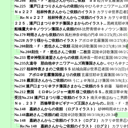
No.208 刻生・Ｆ・悠也さんからのご依頼 ＳＳ
睦月＠玄霧藩国
08
No.225 瀬戸口まつりさんからの依頼(SS)
やひろ＠ナニワアームズ
Ｎｏ２２７ 桂林怜夜さんからご依頼のイラスト
カヲリ＠世界忍者
Re:Ｎｏ２２７ 桂林怜夜さんからご依頼のイラスト
カヲリ＠世
２２５．瀬戸口まつり＠ヲチ藩国さまからのイラスト...
黒崎克耶＠
船橋鷹大＠キノウツン藩国さん依頼のSS
比野青狸＠キノウツン藩国
No.179 時雨さんから依頼のSS
風杜神奈＠暁の円卓
08/2/25(月) 20:05
No228 カヲリ様からご依頼のイラスト
アポロ＠玄霧藩国
08/2/27(水)
No.208刻生・Ｆ・悠也さんご依頼
花陵＠詩歌藩国
08/2/27(水) 18:36
No.208刻生・Ｆ・悠也さんご依頼・二枚目
花陵＠詩歌藩国
08/2/
No.233 雹＠神聖巫連盟さんからの依頼
高神喜一郎＠紅葉国
08/2/29(
No.235久遠寺 那由他＠ナニワアームズ商藩国さんか...
やひろ＠ナ
No.227 桂林怜夜さまのご依頼ＳＳ
結城由羅@世界忍者国
08/3/2(日) 
No231 アポロ＠玄霧藩国様よりの依頼
玄霧弦耶＠玄霧藩国
08/3/7(
No.216 霧原涼さんからご依頼のSS
うにょ＠海法よけ藩国
08/3/8(土) 
No234 瀬戸口まつり＠ヲチ藩国さまからご依頼のＳＳ
鈴藤 瑞樹＠
No.212 豊国 ミロ＠レンジャー連邦 様ご依頼のＳＳ...
夜國涼華＠海
受注No.234 瀬戸口まつり様ご依頼のイラスト
南天＠後ほねっこ男爵
Ｎｏ．２３７ 西條華音＠ビギナーズ王国さんからの...
刻生・Ｆ・
No.148 嘉納さんからの依頼 （ログ３イラスト）
砂神時雨＠たけき
No.148嘉納さんご依頼の絵
花陵＠詩歌藩国
08/3/18(火) 20:34
No 148 嘉納さんからご依頼のイラスト（ログ２）
カヲリ＠世界忍
Re:No 148 嘉納さんからご依頼のイラスト（ログ２）
カヲリ＠