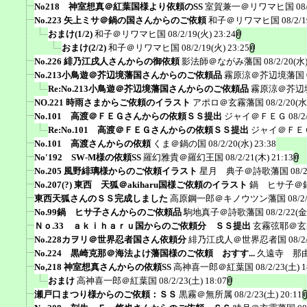
No218 神室想真＠紅葉国様より依頼のSS
室賀兼一＠リワマヒ国
08
No.223 矢上ミサ＠鍋の国さんからのご依頼
和子＠リワマヒ国
08/2/
おまけ(1/2)
和子＠リワマヒ国
08/2/19(火) 23:24
おまけ(2/2)
和子＠リワマヒ国
08/2/19(火) 23:25
No.226 緋乃江戌人さんからの御依頼
影法師＠ながみ藩国
08/2/20(水)
No.213小鳥遊＠芥辺境藩国さんからのご依頼品
霧原涼＠芥辺境藩国
Re:No.213小鳥遊＠芥辺境藩国さんからのご依頼品
霧原涼＠芥辺
NO.221 時雨さまからご依頼のイラスト
アポロ＠玄霧藩国
08/2/20(水
No.101 高渡＠ＦＥＧさんからの依頼ＳＳ提出
ジャイ＠ＦＥＧ
08/2
Re:No.101 高渡＠ＦＥＧさんからの依頼ＳＳ提出
ジャイ＠ＦＥ
No.101 高渡さんからの依頼
くま＠鍋の国
08/2/20(水) 23:38
No'192 SW-M様の依頼SS
羅幻雅貴＠羅幻王国
08/2/21(木) 21:13
No.205 風野緋璃様からのご依頼イラスト
星月 典子＠詩歌藩国
08/
No.207(?) 東西 天狐＠akiharu国様ご依頼のイラスト
鍋 ヒサ子＠
東西天狐さんのＳＳ完成しました
高原鋼一郎＠キノウツン藩国
08/2
No.99鍋 ヒサ子さんからのご依頼品
駒地真子＠詩歌藩国
08/2/22(金
Ｎｏ.33 ａｋｉｈａｒｕ国からのご依頼分 ＳＳ提出
玄霧弦耶＠玄
No.228カヲリ＠世界忍者国さん依頼分
緋乃江戌人＠世界忍者国
08/2
No.224 黒崎克那＠海法よけ藩国様のご依頼 おすす...
久遠寺 那
No,218 神室想真さんからの依頼SS
高神喜一郎＠紅葉国
08/2/23(土) 1
おまけ
高神喜一郎＠紅葉国
08/2/23(土) 18:07
瀬戸口まつり様からのご依頼：ＳＳ
黒霧＠無所属
08/2/23(土) 20:11