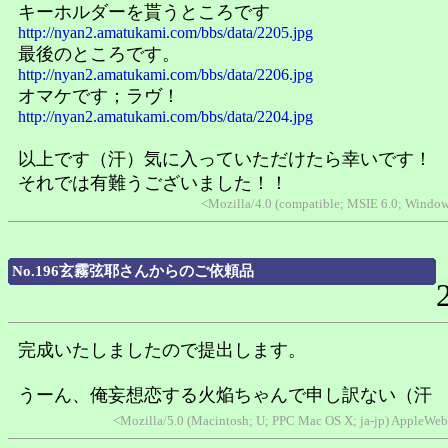
キーホルダーを貰うところです
http://nyan2.amatukami.com/bbs/data/2205.jpg
最後のところです。
http://nyan2.amatukami.com/bbs/data/2206.jpg
オマケです；ラヴ！
http://nyan2.amatukami.com/bbs/data/2204.jpg
以上です（汗）気に入っていただけたら幸いです！
それでは有難うございました！！
<Mozilla/4.0 (compatible; MSIE 6.0; Windo
No.196玄霧弦耶さんからのご依頼品
完成いたしましたので提出します。
うーん、俺妄想恋する火焔ちゃんで申し訳ない（汗
<Mozilla/5.0 (Macintosh; U; PPC Mac OS X; ja-jp) AppleWeb