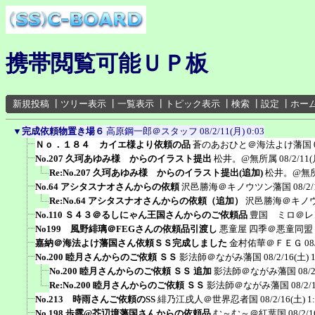
携帯閲覧可能ＵＰ板
新規投稿
┃
ツリー表示
┃
一覧表示
┃
トピック表示
┃
検索
┃
設定
┃
ホー
▼
完成依頼物置き場６
高原鋼一郎＠スタッフ
08/2/11(月) 0:03
Ｎｏ．１８４ カイエ様より依頼の品
蒼のあおひと＠海法よけ藩国
No.207 久珂あゆみ様 からのイラスト提出
松井。@無所属
08/2/11(
Re:No.207 久珂あゆみ様 からのイラスト提出(追加)
松井。@無
No.64 アシタスナオさんからの依頼
沢邑勝海＠キノウツン藩国
08/2/
Re:No.64 アシタスナオさんからの依頼（追加）
沢邑勝海＠キノ
No.110 Ｓ４３＠るしにゃん王国さんからのご依頼品
豊国 ミロ＠レ
No199 風野緋璃＠FEGさんの依頼品引渡し
悪童屋 四季＠悪童同盟
嘉納＠海法よけ藩国さん依頼ＳＳ完成しました
金村佑華＠ＦＥＧ
08
No.200 睦月さんからのご依頼 ＳＳ
影法師＠ながみ藩国
08/2/16(土) 
No.200 睦月さんからのご依頼 ＳＳ 追加
影法師＠ながみ藩国
08/
Re:No.200 睦月さんからのご依頼 ＳＳ
影法師＠ながみ藩国
08/2/
No.213 時雨さんご依頼のSS
緋乃江戌人＠世界忍者国
08/2/16(土) 1
No.198 歩露@芥辺境藩国さんからの依頼品
む～む～＠紅葉国
08/2/1