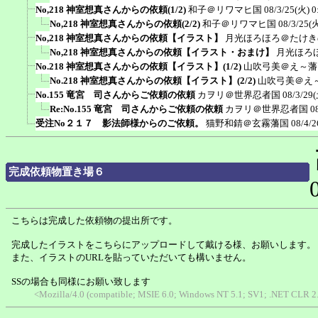
No,218 神室想真さんからの依頼(1/2)
和子＠リワマヒ国
08/3/25(火) 0
No,218 神室想真さんからの依頼(2/2)
和子＠リワマヒ国
08/3/25(火
No,218 神室想真さんからの依頼【イラスト】
月光ほろほろ＠たけき
No,218 神室想真さんからの依頼【イラスト・おまけ】
月光ほろ
No.218 神室想真さんからの依頼【イラスト】(1/2)
山吹弓美＠え～藩
No.218 神室想真さんからの依頼【イラスト】(2/2)
山吹弓美＠え
No.155 竜宮 司さんからご依頼の依頼
カヲリ＠世界忍者国
08/3/29(
Re:No.155 竜宮 司さんからご依頼の依頼
カヲリ＠世界忍者国
0
受注No２１７ 影法師様からのご依頼。
猫野和錆＠玄霧藩国
08/4/2
完成依頼物置き場６
こちらは完成した依頼物の提出所です。
完成したイラストをこちらにアップロードして戴ける様、お願いします。
また、イラストのURLを貼っていただいても構いません。
SSの場合も同様にお願い致します
<Mozilla/4.0 (compatible; MSIE 6.0; Windows NT 5.1; SV1; .NET CLR 2