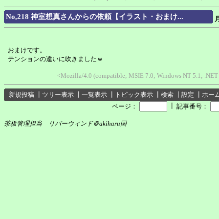
No,218 神室想真さんからの依頼【イラスト・おまけ...
おまけです。
テンションの違いに吹きましたｗ
<Mozilla/4.0 (compatible; MSIE 7.0; Windows NT 5.1; .NET
新規投稿
┃
ツリー表示
┃
一覧表示
┃
トピック表示
┃
検索
┃
設定
┃
ホー
┃
ページ：
記事番号：
茶板管理担当 リバーウィンド＠akiharu国