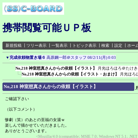
携帯閲覧可能ＵＰ板
新規投稿
┃
ツリー表示
┃
一覧表示
┃
トピック表示
┃
検索
┃
設定
┃
ホー
▼
完成依頼物置き場６
高原鋼一郎＠スタッフ
08/2/11(月) 0:03
No,218 神室想真さんからの依頼【イラスト】
月光ほろほろ＠たけき
No,218 神室想真さんからの依頼【イラスト・おまけ】
月光ほろ
No,218 神室想真さんからの依頼【イラスト】
ご確認下さい
（以下コメント）
惨劇（笑）のあとの至福の女湯ｗ
楽しんで描かせていただきました。
ありがとうございます。
<Mozilla/4.0 (compatible; MSIE 7.0; Windows NT 5.1; .NET