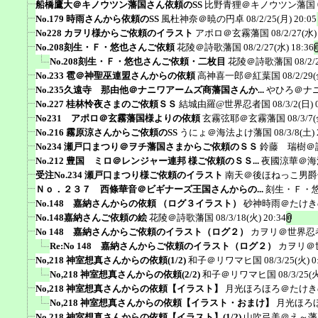
船橋鷹大＠キノウツン藩国さん依頼のSS
比野青狸＠キノウツン藩国
No.179 時雨さんから依頼のSS
風杜神奈＠暁の円卓
08/2/25(月) 20:05
No228 カヲリ様からご依頼のイラスト
アポロ＠玄霧藩国
08/2/27(水)
No.208刻生・Ｆ・悠也さんご依頼
花陵＠詩歌藩国
08/2/27(水) 18:36
No.208刻生・Ｆ・悠也さんご依頼・二枚目
花陵＠詩歌藩国
08/2/
No.233 雹＠神聖巫連盟さんからの依頼
高神喜一郎＠紅葉国
08/2/29(
No.235久遠寺 那由他＠ナニワアームズ商藩国さんか...
やひろ＠ナ
No.227 桂林怜夜さまのご依頼ＳＳ
結城由羅@世界忍者国
08/3/2(日) 
No231 アポロ＠玄霧藩国様よりの依頼
玄霧弦耶＠玄霧藩国
08/3/7(
No.216 霧原涼さんからご依頼のSS
うにょ＠海法よけ藩国
08/3/8(土) 
No234 瀬戸口まつり＠ヲチ藩国さまからご依頼のＳＳ
鈴藤 瑞樹＠
No.212 豊国 ミロ＠レンジャー連邦 様ご依頼のＳＳ...
夜國涼華＠海
受注No.234 瀬戸口まつり様ご依頼のイラスト
南天＠後ほねっこ男爵
Ｎｏ．２３７ 西條華音＠ビギナーズ王国さんからの...
刻生・Ｆ・
No.148 嘉納さんからの依頼 （ログ３イラスト）
砂神時雨＠たけき
No.148嘉納さんご依頼の絵
花陵＠詩歌藩国
08/3/18(火) 20:34
No 148 嘉納さんからご依頼のイラスト（ログ２）
カヲリ＠世界忍
Re:No 148 嘉納さんからご依頼のイラスト（ログ２）
カヲリ＠
No,218 神室想真さんからの依頼(1/2)
和子＠リワマヒ国
08/3/25(火) 0
No,218 神室想真さんからの依頼(2/2)
和子＠リワマヒ国
08/3/25(火
No,218 神室想真さんからの依頼【イラスト】
月光ほろほろ＠たけき
No,218 神室想真さんからの依頼【イラスト・おまけ】
月光ほろ
No.218 神室想真さんからの依頼【イラスト】(1/2)
山吹弓美＠え～藩