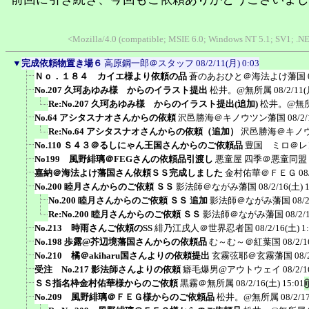
<Mozilla/4.0 (compatible; MSIE 6.0; Windows NT 5.1; SV1; .N
▼
完成依頼物置き場６
高原鋼一郎＠スタッフ
08/2/11(月) 0:03
Ｎｏ．１８４ カイエ様より依頼の品
蒼のあおひと＠海法よけ藩国
No.207 久珂あゆみ様 からのイラスト提出
松井。@無所属
08/2/11(
Re:No.207 久珂あゆみ様 からのイラスト提出(追加)
松井。@無
No.64 アシタスナオさんからの依頼
沢邑勝海＠キノウツン藩国
08/2/
Re:No.64 アシタスナオさんからの依頼（追加）
沢邑勝海＠キノ
No.110 Ｓ４３＠るしにゃん王国さんからのご依頼品
豊国 ミロ＠レ
No199 風野緋璃＠FEGさんの依頼品引渡し
悪童屋 四季＠悪童同盟
嘉納＠海法よけ藩国さん依頼ＳＳ完成しました
金村佑華＠ＦＥＧ
08
No.200 睦月さんからのご依頼 ＳＳ
影法師＠ながみ藩国
08/2/16(土) 
No.200 睦月さんからのご依頼 ＳＳ 追加
影法師＠ながみ藩国
08/
Re:No.200 睦月さんからのご依頼 ＳＳ
影法師＠ながみ藩国
08/2/
No.213 時雨さんご依頼のSS
緋乃江戌人＠世界忍者国
08/2/16(土) 1
No.198 歩露@芥辺境藩国さんからの依頼品
む～む～＠紅葉国
08/2/1
No.210 橘＠akiharu国さんよりの依頼提出
玄霧弦耶＠玄霧藩国
08/
受注 No.217 影法師さんよりの依頼
癖毛爆男@アウトウェイ
08/2/1
ＳＳ指名枠金村佑華様からのご依頼
黒霧＠無所属
08/2/16(土) 15:01
No.209 風野緋璃＠ＦＥＧ様からのご依頼品
松井。@無所属
08/2/1