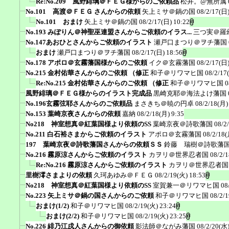
Re:No.209 風野緋璃＠ＦＥＧ様からのご依頼品
松井。@無所属
No.101 高渡＠ＦＥＧ さんからの依頼
矢上ミサ＠鍋の国
08/2/17(日)
No.101 おまけ
矢上ミサ＠鍋の国
08/2/17(日) 10:22
No.193 みぽりん＠神聖巫連盟さんからご依頼のイラス...
三つ実＠羅
No.147あおひとさんからご依頼のイラスト
瀬戸口まつり＠ヲチ藩国
おまけ
瀬戸口まつり＠ヲチ藩国
08/2/17(日) 18:56
No.178 アポロ＠玄霧藩国様からのご依頼
イク＠玄霧藩国
08/2/17(日)
No.215 金村佑華さんからのご依頼 （修正
和子＠リワマヒ国
08/2/17
Re:No.215 金村佑華さんからのご依頼 （修正
和子＠リワマヒ国
0
風野緋璃＠ＦＥＧ様からのイラスト完成品
黒崎克耶＠海法よけ藩国
No.196玄霧弦耶さんからのご依頼品
まさきち＠暁の円卓
08/2/18(月)
No.153 葉崎京夜さんからの依頼
嘉納
08/2/18(月) 9:35
No218 神室想真＠紅葉国様より依頼のSS
葉崎京夜＠詩歌藩国
08/2
No.211 白石裕さまからご依頼のイラスト
アポロ＠玄霧藩国
08/2/18(
197 葉崎京夜＠詩歌藩国さんからの依頼ＳＳ
鈴藤 瑞樹＠詩歌藩
No.216 霧原涼さんからご依頼のイラスト
カヲリ＠世界忍者国
08/2/
Re:No.216 霧原涼さんからご依頼のイラスト
カヲリ＠世界忍者国
里樹澪さまよりの依頼
久珂あゆみ＠ＦＥＧ
08/2/19(火) 18:53
No218 神室想真＠紅葉国様より依頼のSS
室賀兼一＠リワマヒ国
08
No.223 矢上ミサ＠鍋の国さんからのご依頼
和子＠リワマヒ国
08/2/
おまけ(1/2)
和子＠リワマヒ国
08/2/19(火) 23:24
おまけ(2/2)
和子＠リワマヒ国
08/2/19(火) 23:25
No.226 緋乃江戌人さんからの御依頼
影法師＠ながみ藩国
08/2/20(水)