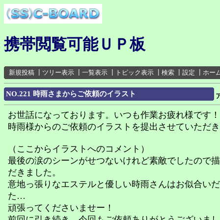
携帯閲覧可能ＵＰ板
新規投稿
┃
ツリー表示
┃
一覧表示
┃
トピック表示
┃
検索
┃
設定
┃
ホー
NO.221 時雨さまからご依頼のイラスト
お世話になっております。いつも作業お疲れ様です！
時雨様からのご依頼のイラストを提出させていただき
（ここからイラストへのコメント）
最後の涙のシーンがせつないけれど素敵でしたので描
だきました。
意地っ張りなエステルと優しい時雨さんはお似合いだ
た…
頑張ってくださいませー！
前回に引き続き、今回もご依頼ありがとうございまし