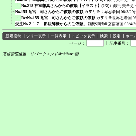
No.218 神室想真さんからの依頼【イラスト】(2/2)
山吹弓美＠え
No.155 竜宮 司さんからご依頼の依頼
カヲリ＠世界忍者国
08/3/29(
Re:No.155 竜宮 司さんからご依頼の依頼
カヲリ＠世界忍者国
0
受注No２１７ 影法師様からのご依頼。
猫野和錆＠玄霧藩国
08/4/2
新規投稿
┃
ツリー表示
┃
一覧表示
┃
トピック表示
┃
検索
┃
設定
┃
ホー
┃
ページ：
記事番号：
茶板管理担当 リバーウィンド＠akiharu国