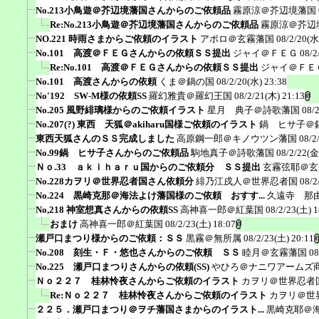
No.213小鳥遊＠芥辺境藩国さんからのご依頼品
霧原涼＠芥辺境藩国
Re:No.213小鳥遊＠芥辺境藩国さんからのご依頼品
霧原涼＠芥辺
NO.221 時雨さまからご依頼のイラスト
アポロ＠玄霧藩国
08/2/20(水
No.101 高渡＠ＦＥＧさんからの依頼ＳＳ提出
ジャイ＠ＦＥＧ
08/2
Re:No.101 高渡＠ＦＥＧさんからの依頼ＳＳ提出
ジャイ＠ＦＥ
No.101 高渡さんからの依頼
くま＠鍋の国
08/2/20(水) 23:38
No'192 SW-M様の依頼SS
羅幻雅貴＠羅幻王国
08/2/21(木) 21:13
No.205 風野緋璃様からのご依頼イラスト
星月 典子＠詩歌藩国
08/
No.207(?) 東西 天狐＠akiharu国様ご依頼のイラスト
鍋 ヒサ子＠
東西天狐さんのＳＳ完成しました
高原鋼一郎＠キノウツン藩国
08/2
No.99鍋 ヒサ子さんからのご依頼品
駒地真子＠詩歌藩国
08/2/22(金
Ｎｏ.33 ａｋｉｈａｒｕ国からのご依頼分 ＳＳ提出
玄霧弦耶＠玄
No.228カヲリ＠世界忍者国さん依頼分
緋乃江戌人＠世界忍者国
08/2
No.224 黒崎克那＠海法よけ藩国様のご依頼 おすす...
久遠寺 那
No,218 神室想真さんからの依頼SS
高神喜一郎＠紅葉国
08/2/23(土) 1
おまけ
高神喜一郎＠紅葉国
08/2/23(土) 18:07
瀬戸口まつり様からのご依頼：ＳＳ
黒霧＠無所属
08/2/23(土) 20:11
No.208 刻生・Ｆ・悠也さんからのご依頼 ＳＳ
睦月＠玄霧藩国
08
No.225 瀬戸口まつりさんからの依頼(SS)
やひろ＠ナニワアームズ
Ｎｏ２２７ 桂林怜夜さんからご依頼のイラスト
カヲリ＠世界忍者
Re:Ｎｏ２２７ 桂林怜夜さんからご依頼のイラスト
カヲリ＠世
２２５．瀬戸口まつり＠ヲチ藩国さまからのイラスト...
黒崎克耶＠