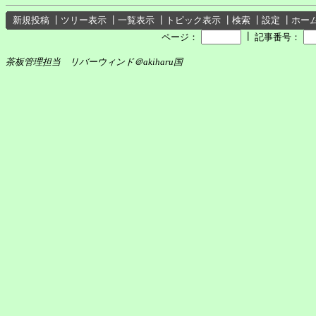
新規投稿
┃
ツリー表示
┃
一覧表示
┃
トピック表示
┃
検索
┃
設定
┃
ホー
┃
ページ：
記事番号：
茶板管理担当 リバーウィンド＠akiharu国