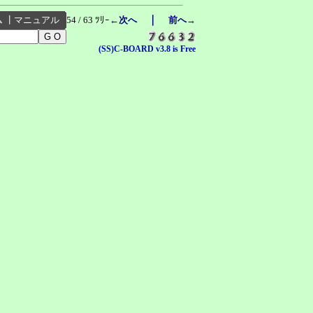
｜
ム
┃
マニュアル
54 / 63 ﾂﾘｰ
←次へ
前へ→
(SS)C-BOARD v3.8 is Free