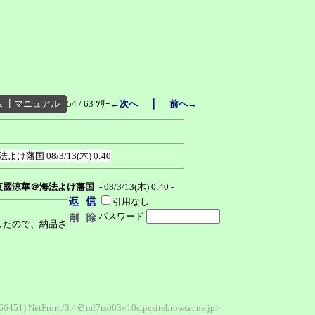
｜
ム
┃
マニュアル
54 / 63 ﾂﾘｰ
←次へ
前へ→
法よけ藩国
08/3/13(木) 0:40
夜國涼華＠海法よけ藩国
- 08/3/13(木) 0:40 -
引用なし
パスワード
ましたので、納品さ
6451) NetFront/3.4＠ml7ts003v10c.pcsitebrowser.ne.jp>