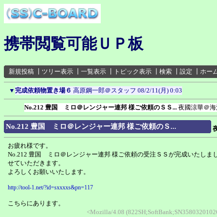
携帯閲覧可能ＵＰ板
新規投稿
┃
ツリー表示
┃
一覧表示
┃
トピック表示
┃
検索
┃
設定
┃
ホー
▼
完成依頼物置き場６
高原鋼一郎＠スタッフ
08/2/11(月) 0:03
No.212 豊国 ミロ＠レンジャー連邦 様ご依頼のＳＳ...
夜國涼華＠海
No.212 豊国 ミロ＠レンジャー連邦 様ご依頼のＳ...
お疲れ様です。
No.212 豊国 ミロ＠レンジャー連邦 様ご依頼の受注ＳＳが完成いたし
せていただきます。
よろしくお願いいたします。
http://tool-1.net/?id=sxxxxs&pn=117
こちらにあります。
<Mozilla/4.08 (822SH;SoftBank;SN35803201026