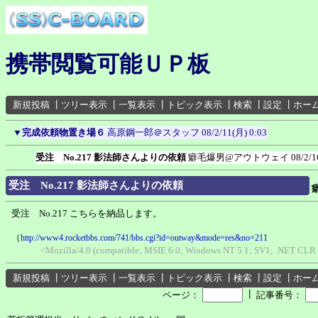
携帯閲覧可能ＵＰ板
新規投稿
┃
ツリー表示
┃
一覧表示
┃
トピック表示
┃
検索
┃
設定
┃
ホー
▼
完成依頼物置き場６
高原鋼一郎＠スタッフ
08/2/11(月) 0:03
受注 No.217 影法師さんよりの依頼
癖毛爆男@アウトウェイ
08/2/1
受注 No.217 影法師さんよりの依頼
受注 No.217 こちらを納品します。
（
http://www4.rocketbbs.com/741/bbs.cgi?id=outway&mode=res&no=211
<Mozilla/4.0 (compatible; MSIE 6.0; Windows NT 5.1; SV1; .NET CL
新規投稿
┃
ツリー表示
┃
一覧表示
┃
トピック表示
┃
検索
┃
設定
┃
ホー
┃
ページ：
記事番号：