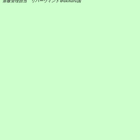
茶板管理担当 リバーウィンド＠akiharu国