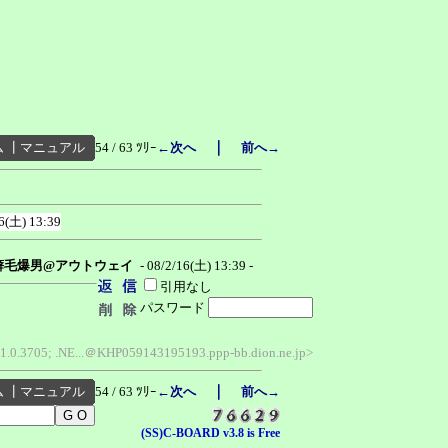
｜
ム
┃
マニュアル
54 / 63 ﾂﾘｰ
←次へ
前へ→
6(土) 13:39
癖毛爆男@アウトウェイ
- 08/2/16(土) 13:39 -
引用なし
パスワード
R 1.0.3705; .NE...＠KHP059143195193.ppp-bb.dion.ne.jp>
｜
ム
┃
マニュアル
54 / 63 ﾂﾘｰ
←次へ
前へ→
(SS)C-BOARD v3.8 is Free