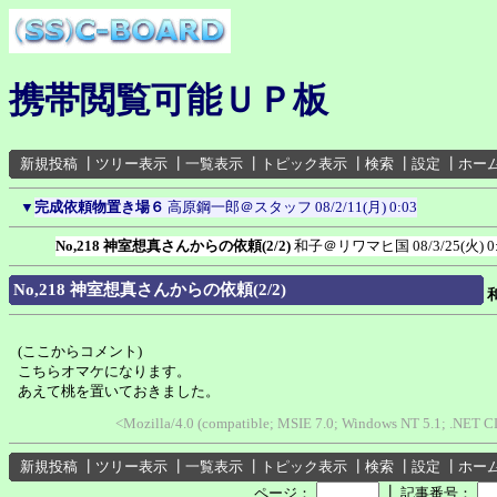
携帯閲覧可能ＵＰ板
新規投稿
┃
ツリー表示
┃
一覧表示
┃
トピック表示
┃
検索
┃
設定
┃
ホー
▼
完成依頼物置き場６
高原鋼一郎＠スタッフ
08/2/11(月) 0:03
No,218 神室想真さんからの依頼(2/2)
和子＠リワマヒ国
08/3/25(火) 0
No,218 神室想真さんからの依頼(2/2)
(ここからコメント)
こちらオマケになります。
あえて桃を置いておきました。
<Mozilla/4.0 (compatible; MSIE 7.0; Windows NT 5.1; .NET C
新規投稿
┃
ツリー表示
┃
一覧表示
┃
トピック表示
┃
検索
┃
設定
┃
ホー
┃
ページ：
記事番号：