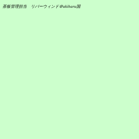
茶板管理担当 リバーウィンド＠akiharu国