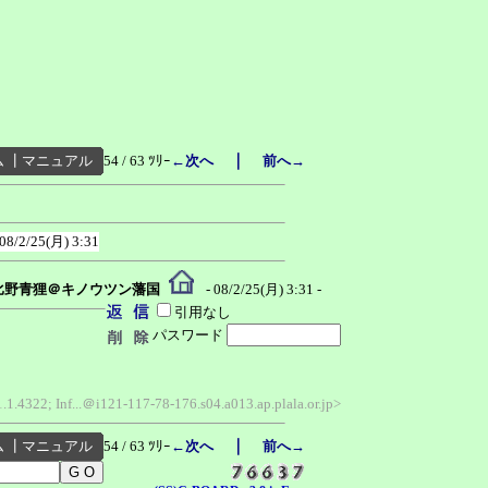
｜
ム
┃
マニュアル
54 / 63 ﾂﾘｰ
←次へ
前へ→
08/2/25(月) 3:31
比野青狸＠キノウツン藩国
- 08/2/25(月) 3:31 -
引用なし
パスワード
1.4322; Inf...＠i121-117-78-176.s04.a013.ap.plala.or.jp>
｜
ム
┃
マニュアル
54 / 63 ﾂﾘｰ
←次へ
前へ→