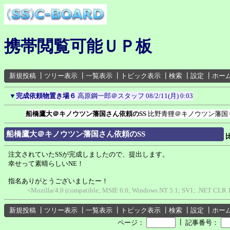
携帯閲覧可能ＵＰ板
新規投稿
┃
ツリー表示
┃
一覧表示
┃
トピック表示
┃
検索
┃
設定
┃
ホー
▼
完成依頼物置き場６
高原鋼一郎＠スタッフ
08/2/11(月) 0:03
船橋鷹大＠キノウツン藩国さん依頼のSS
比野青狸＠キノウツン藩国
船橋鷹大＠キノウツン藩国さん依頼のSS
注文されていたSSが完成しましたので、提出します。
幸せって素晴らしいNE！
指名ありがとうございましたー！
<Mozilla/4.0 (compatible; MSIE 6.0; Windows NT 5.1; SV1; .NET CLR 1.
新規投稿
┃
ツリー表示
┃
一覧表示
┃
トピック表示
┃
検索
┃
設定
┃
ホー
┃
ページ：
記事番号：