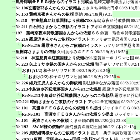
風野緋璃＠ＦＥＧ様からのイラスト完成品
黒崎克耶＠海法よけ藩国
No.196玄霧弦耶さんからのご依頼品
まさきち＠暁の円卓
08/2/18(月)
No.153 葉崎京夜さんからの依頼
嘉納
08/2/18(月) 9:35
No218 神室想真＠紅葉国様より依頼のSS
葉崎京夜＠詩歌藩国
08/2
No.211 白石裕さまからご依頼のイラスト
アポロ＠玄霧藩国
08/2/18(
197 葉崎京夜＠詩歌藩国さんからの依頼ＳＳ
鈴藤 瑞樹＠詩歌藩
No.216 霧原涼さんからご依頼のイラスト
カヲリ＠世界忍者国
08/2/
Re:No.216 霧原涼さんからご依頼のイラスト
カヲリ＠世界忍者国
里樹澪さまよりの依頼
久珂あゆみ＠ＦＥＧ
08/2/19(火) 18:53
No218 神室想真＠紅葉国様より依頼のSS
室賀兼一＠リワマヒ国
08
No.223 矢上ミサ＠鍋の国さんからのご依頼
和子＠リワマヒ国
08/2/
おまけ(1/2)
和子＠リワマヒ国
08/2/19(火) 23:24
おまけ(2/2)
和子＠リワマヒ国
08/2/19(火) 23:25
≪
No.226 緋乃江戌人さんからの御依頼
影法師＠ながみ藩国
08/2/20(水)
No.213小鳥遊＠芥辺境藩国さんからのご依頼品
霧原涼＠芥辺境藩国
Re:No.213小鳥遊＠芥辺境藩国さんからのご依頼品
霧原涼＠芥辺
NO.221 時雨さまからご依頼のイラスト
アポロ＠玄霧藩国
08/2/20(水
No.101 高渡＠ＦＥＧさんからの依頼ＳＳ提出
ジャイ＠ＦＥＧ
08/2
Re:No.101 高渡＠ＦＥＧさんからの依頼ＳＳ提出
ジャイ＠ＦＥ
No.101 高渡さんからの依頼
くま＠鍋の国
08/2/20(水) 23:38
No'192 SW-M様の依頼SS
羅幻雅貴＠羅幻王国
08/2/21(木) 21:13
No.205 風野緋璃様からのご依頼イラスト
星月 典子＠詩歌藩国
08/
No.207(?) 東西 天狐＠akiharu国様ご依頼のイラスト
鍋 ヒサ子＠