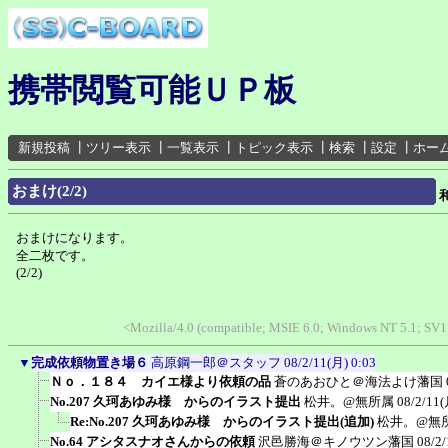
携帯閲覧可能ＵＰ板
新規投稿
┃
ツリー表示
┃
一覧表示
┃
トピック表示
┃
検索
┃
設定
┃
ホー
おまけ(2/2)
おまけになります。
全二枚です。
(2/2)
<Mozilla/4.0 (compatible; MSIE 6.0; Windows NT 5.1; SV1
▼
完成依頼物置き場６
高原鋼一郎＠スタッフ
08/2/11(月) 0:03
Ｎｏ．１８４ カイエ様より依頼の品
蒼のあおひと＠海法よけ藩国
No.207 久珂あゆみ様 からのイラスト提出
松井。@無所属
08/2/11(
Re:No.207 久珂あゆみ様 からのイラスト提出(追加)
松井。@無
No.64 アシタスナオさんからの依頼
沢邑勝海＠キノウツン藩国
08/2/