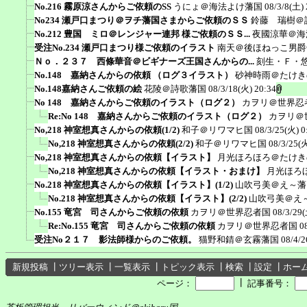
No.216 霧原涼さんからご依頼のSS
うにょ＠海法よけ藩国
08/3/8(土) 
No234 瀬戸口まつり＠ヲチ藩国さまからご依頼のＳＳ
鈴藤 瑞樹＠
No.212 豊国 ミロ＠レンジャー連邦 様ご依頼のＳＳ...
夜國涼華＠海
受注No.234 瀬戸口まつり様ご依頼のイラスト
南天＠後ほねっこ男爵
Ｎｏ．２３７ 西條華音＠ビギナーズ王国さんからの...
刻生・Ｆ・
No.148 嘉納さんからの依頼 （ログ３イラスト）
砂神時雨＠たけき
No.148嘉納さんご依頼の絵
花陵＠詩歌藩国
08/3/18(火) 20:34
No 148 嘉納さんからご依頼のイラスト（ログ２）
カヲリ＠世界忍
Re:No 148 嘉納さんからご依頼のイラスト（ログ２）
カヲリ＠
No,218 神室想真さんからの依頼(1/2)
和子＠リワマヒ国
08/3/25(火) 0
No,218 神室想真さんからの依頼(2/2)
和子＠リワマヒ国
08/3/25(火
No,218 神室想真さんからの依頼【イラスト】
月光ほろほろ＠たけき
No,218 神室想真さんからの依頼【イラスト・おまけ】
月光ほろ
No.218 神室想真さんからの依頼【イラスト】(1/2)
山吹弓美＠え～藩
No.218 神室想真さんからの依頼【イラスト】(2/2)
山吹弓美＠え
No.155 竜宮 司さんからご依頼の依頼
カヲリ＠世界忍者国
08/3/29(
Re:No.155 竜宮 司さんからご依頼の依頼
カヲリ＠世界忍者国
0
受注No２１７ 影法師様からのご依頼。
猫野和錆＠玄霧藩国
08/4/2
新規投稿
┃
ツリー表示
┃
一覧表示
┃
トピック表示
┃
検索
┃
設定
┃
ホー
┃
ページ：
記事番号：