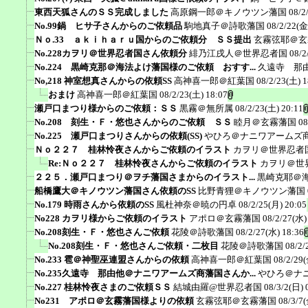
東西天狐さんのＳＳ完成しました
高原鋼一郎＠キノウツン藩国
08/2
No.99鍋 ヒサ子さんからのご依頼品
駒地真子＠詩歌藩国
08/2/22(金
Ｎｏ.33 ａｋｉｈａｒｕ国からのご依頼分 ＳＳ提出
玄霧弦耶＠玄
No.228カヲリ＠世界忍者国さん依頼分
緋乃江戌人＠世界忍者国
08/2
No.224 黒崎克那＠海法よけ藩国様のご依頼 おすす...
久遠寺 那
No,218 神室想真さんからの依頼SS
高神喜一郎＠紅葉国
08/2/23(土) 1
おまけ
高神喜一郎＠紅葉国
08/2/23(土) 18:07
瀬戸口まつり様からのご依頼：ＳＳ
黒霧＠無所属
08/2/23(土) 20:11
No.208 刻生・Ｆ・悠也さんからのご依頼 ＳＳ
睦月＠玄霧藩国
08
No.225 瀬戸口まつりさんからの依頼(SS)
やひろ＠ナニワアームズ
Ｎｏ２２７ 桂林怜夜さんからご依頼のイラスト
カヲリ＠世界忍者
Re:Ｎｏ２２７ 桂林怜夜さんからご依頼のイラスト
カヲリ＠世
２２５．瀬戸口まつり＠ヲチ藩国さまからのイラスト...
黒崎克耶＠
船橋鷹大＠キノウツン藩国さん依頼のSS
比野青狸＠キノウツン藩国
No.179 時雨さんから依頼のSS
風杜神奈＠暁の円卓
08/2/25(月) 20:05
No228 カヲリ様からご依頼のイラスト
アポロ＠玄霧藩国
08/2/27(水)
No.208刻生・Ｆ・悠也さんご依頼
花陵＠詩歌藩国
08/2/27(水) 18:36
No.208刻生・Ｆ・悠也さんご依頼・二枚目
花陵＠詩歌藩国
08/2/
No.233 雹＠神聖巫連盟さんからの依頼
高神喜一郎＠紅葉国
08/2/29(
No.235久遠寺 那由他＠ナニワアームズ商藩国さんか...
やひろ＠ナ
No.227 桂林怜夜さまのご依頼ＳＳ
結城由羅@世界忍者国
08/3/2(日) 
No231 アポロ＠玄霧藩国様よりの依頼
玄霧弦耶＠玄霧藩国
08/3/7(