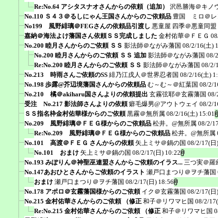
Re:No.64 アシタスナオさんからの依頼（追加）
沢邑勝海＠キノ
No.110 Ｓ４３＠るしにゃん王国さんからのご依頼品
豊国 ミロ＠レ
No199 風野緋璃＠FEGさんの依頼品引渡し
悪童屋 四季＠悪童同盟
嘉納＠海法よけ藩国さん依頼ＳＳ完成しました
金村佑華＠ＦＥＧ
08
No.200 睦月さんからのご依頼 ＳＳ
影法師＠ながみ藩国
08/2/16(土) 
No.200 睦月さんからのご依頼 ＳＳ 追加
影法師＠ながみ藩国
08/
Re:No.200 睦月さんからのご依頼 ＳＳ
影法師＠ながみ藩国
08/2/
No.213 時雨さんご依頼のSS
緋乃江戌人＠世界忍者国
08/2/16(土) 1
No.198 歩露@芥辺境藩国さんからの依頼品
む～む～＠紅葉国
08/2/1
No.210 橘＠akiharu国さんよりの依頼提出
玄霧弦耶＠玄霧藩国
08/
受注 No.217 影法師さんよりの依頼
癖毛爆男@アウトウェイ
08/2/1
ＳＳ指名枠金村佑華様からのご依頼
黒霧＠無所属
08/2/16(土) 15:01
No.209 風野緋璃＠ＦＥＧ様からのご依頼品
松井。@無所属
08/2/1
Re:No.209 風野緋璃＠ＦＥＧ様からのご依頼品
松井。@無所属
No.101 高渡＠ＦＥＧ さんからの依頼
矢上ミサ＠鍋の国
08/2/17(日)
No.101 おまけ
矢上ミサ＠鍋の国
08/2/17(日) 10:22
No.193 みぽりん＠神聖巫連盟さんからご依頼のイラス...
三つ実＠羅
No.147あおひとさんからご依頼のイラスト
瀬戸口まつり＠ヲチ藩国
おまけ
瀬戸口まつり＠ヲチ藩国
08/2/17(日) 18:56
No.178 アポロ＠玄霧藩国様からのご依頼
イク＠玄霧藩国
08/2/17(日)
No.215 金村佑華さんからのご依頼 （修正
和子＠リワマヒ国
08/2/17
Re:No.215 金村佑華さんからのご依頼 （修正
和子＠リワマヒ国
0