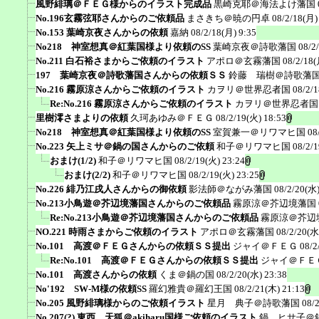
風野緋璃＠ＦＥＧ様からのイラスト完成品
黒崎克耶＠海法よけ藩国
No.196玄霧弦耶さんからのご依頼品
まさきち＠暁の円卓
08/2/18(月)
No.153 葉崎京夜さんからの依頼
嘉納
08/2/18(月) 9:35
No218 神室想真＠紅葉国様より依頼のSS
葉崎京夜＠詩歌藩国
08/2
No.211 白石裕さまからご依頼のイラスト
アポロ＠玄霧藩国
08/2/18(
197 葉崎京夜＠詩歌藩国さんからの依頼ＳＳ
鈴藤 瑞樹＠詩歌藩
No.216 霧原涼さんからご依頼のイラスト
カヲリ＠世界忍者国
08/2/
Re:No.216 霧原涼さんからご依頼のイラスト
カヲリ＠世界忍者国
里樹澪さまよりの依頼
久珂あゆみ＠ＦＥＧ
08/2/19(火) 18:53
No218 神室想真＠紅葉国様より依頼のSS
室賀兼一＠リワマヒ国
08
No.223 矢上ミサ＠鍋の国さんからのご依頼
和子＠リワマヒ国
08/2/
おまけ(1/2)
和子＠リワマヒ国
08/2/19(火) 23:24
おまけ(2/2)
和子＠リワマヒ国
08/2/19(火) 23:25
No.226 緋乃江戌人さんからの御依頼
影法師＠ながみ藩国
08/2/20(水)
No.213小鳥遊＠芥辺境藩国さんからのご依頼品
霧原涼＠芥辺境藩国
Re:No.213小鳥遊＠芥辺境藩国さんからのご依頼品
霧原涼＠芥辺
NO.221 時雨さまからご依頼のイラスト
アポロ＠玄霧藩国
08/2/20(水
No.101 高渡＠ＦＥＧさんからの依頼ＳＳ提出
ジャイ＠ＦＥＧ
08/2
Re:No.101 高渡＠ＦＥＧさんからの依頼ＳＳ提出
ジャイ＠ＦＥ
No.101 高渡さんからの依頼
くま＠鍋の国
08/2/20(水) 23:38
No'192 SW-M様の依頼SS
羅幻雅貴＠羅幻王国
08/2/21(木) 21:13
No.205 風野緋璃様からのご依頼イラスト
星月 典子＠詩歌藩国
08/
No.207(?) 東西 天狐＠akiharu国様ご依頼のイラスト
鍋 ヒサ子＠