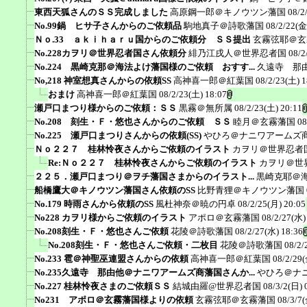
東西天狐さんのＳＳ完成しました
高原鋼一郎＠キノウツン藩国
08/2
No.99鍋 ヒサ子さんからのご依頼品
駒地真子＠詩歌藩国
08/2/22(金
Ｎｏ.33 ａｋｉｈａｒｕ国からのご依頼分 ＳＳ提出
玄霧弦耶＠玄
No.228カヲリ＠世界忍者国さん依頼分
緋乃江戌人＠世界忍者国
08/2
No.224 黒崎克那＠海法よけ藩国様のご依頼 おすす...
久遠寺 那
No,218 神室想真さんからの依頼SS
高神喜一郎＠紅葉国
08/2/23(土) 1
おまけ
高神喜一郎＠紅葉国
08/2/23(土) 18:07
瀬戸口まつり様からのご依頼：ＳＳ
黒霧＠無所属
08/2/23(土) 20:11
No.208 刻生・Ｆ・悠也さんからのご依頼 ＳＳ
睦月＠玄霧藩国
08
No.225 瀬戸口まつりさんからの依頼(SS)
やひろ＠ナニワアームズ
Ｎｏ２２７ 桂林怜夜さんからご依頼のイラスト
カヲリ＠世界忍者
Re:Ｎｏ２２７ 桂林怜夜さんからご依頼のイラスト
カヲリ＠世
２２５．瀬戸口まつり＠ヲチ藩国さまからのイラスト...
黒崎克耶＠
船橋鷹大＠キノウツン藩国さん依頼のSS
比野青狸＠キノウツン藩国
No.179 時雨さんから依頼のSS
風杜神奈＠暁の円卓
08/2/25(月) 20:05
No228 カヲリ様からご依頼のイラスト
アポロ＠玄霧藩国
08/2/27(水)
No.208刻生・Ｆ・悠也さんご依頼
花陵＠詩歌藩国
08/2/27(水) 18:36
No.208刻生・Ｆ・悠也さんご依頼・二枚目
花陵＠詩歌藩国
08/2/
No.233 雹＠神聖巫連盟さんからの依頼
高神喜一郎＠紅葉国
08/2/29(
No.235久遠寺 那由他＠ナニワアームズ商藩国さんか...
やひろ＠ナ
No.227 桂林怜夜さまのご依頼ＳＳ
結城由羅@世界忍者国
08/3/2(日) 
No231 アポロ＠玄霧藩国様よりの依頼
玄霧弦耶＠玄霧藩国
08/3/7(