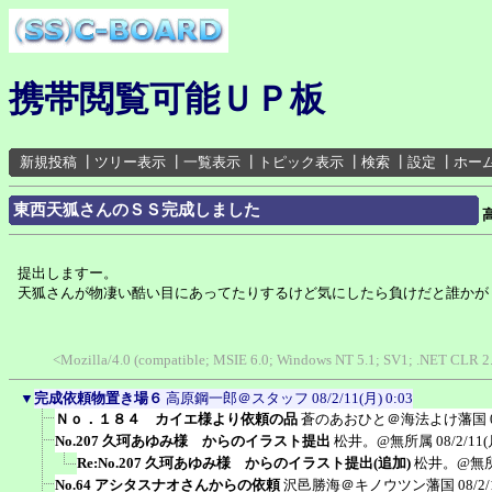
携帯閲覧可能ＵＰ板
新規投稿
┃
ツリー表示
┃
一覧表示
┃
トピック表示
┃
検索
┃
設定
┃
ホー
東西天狐さんのＳＳ完成しました
提出しますー。
天狐さんが物凄い酷い目にあってたりするけど気にしたら負けだと誰かが
<Mozilla/4.0 (compatible; MSIE 6.0; Windows NT 5.1; SV1; .NET CLR 2
▼
完成依頼物置き場６
高原鋼一郎＠スタッフ
08/2/11(月) 0:03
Ｎｏ．１８４ カイエ様より依頼の品
蒼のあおひと＠海法よけ藩国
No.207 久珂あゆみ様 からのイラスト提出
松井。@無所属
08/2/11(
Re:No.207 久珂あゆみ様 からのイラスト提出(追加)
松井。@無
No.64 アシタスナオさんからの依頼
沢邑勝海＠キノウツン藩国
08/2/