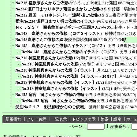
No.216 霧原涼さんからご依頼のSS
うにょ＠海法よけ藩国
08/3/8(土) 
No234 瀬戸口まつり＠ヲチ藩国さまからご依頼のＳＳ
鈴藤 瑞樹＠
No.212 豊国 ミロ＠レンジャー連邦 様ご依頼のＳＳ...
夜國涼華＠海
受注No.234 瀬戸口まつり様ご依頼のイラスト
南天＠後ほねっこ男爵
Ｎｏ．２３７ 西條華音＠ビギナーズ王国さんからの...
刻生・Ｆ・
No.148 嘉納さんからの依頼 （ログ３イラスト）
砂神時雨＠たけき
No.148嘉納さんご依頼の絵
花陵＠詩歌藩国
08/3/18(火) 20:34
No 148 嘉納さんからご依頼のイラスト（ログ２）
カヲリ＠世界忍
Re:No 148 嘉納さんからご依頼のイラスト（ログ２）
カヲリ＠
No,218 神室想真さんからの依頼(1/2)
和子＠リワマヒ国
08/3/25(火) 0
No,218 神室想真さんからの依頼(2/2)
和子＠リワマヒ国
08/3/25(火
No,218 神室想真さんからの依頼【イラスト】
月光ほろほろ＠たけき
No,218 神室想真さんからの依頼【イラスト・おまけ】
月光ほろ
No.218 神室想真さんからの依頼【イラスト】(1/2)
山吹弓美＠え～藩
No.218 神室想真さんからの依頼【イラスト】(2/2)
山吹弓美＠え
No.155 竜宮 司さんからご依頼の依頼
カヲリ＠世界忍者国
08/3/29(
Re:No.155 竜宮 司さんからご依頼の依頼
カヲリ＠世界忍者国
0
受注No２１７ 影法師様からのご依頼。
猫野和錆＠玄霧藩国
08/4/2
新規投稿
┃
ツリー表示
┃
一覧表示
┃
トピック表示
┃
検索
┃
設定
┃
ホー
┃
ページ：
記事番号：