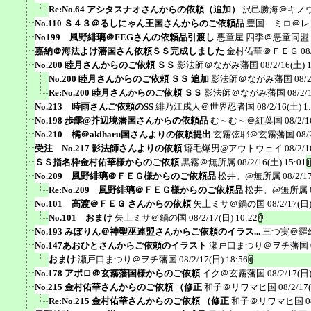
Re:No.64 アシタスナオさんからの依頼（追加）
沢邑勝海＠キノ
No.110 Ｓ４３＠るしにゃん王国さんからのご依頼品
豊国 ミロ＠レ
No199 風野緋璃＠FEGさんの依頼品引渡し
悪童屋 四季＠悪童同盟
嘉納＠海法よけ藩国さん依頼ＳＳ完成しました
金村佑華＠ＦＥＧ
08
No.200 睦月さんからのご依頼 ＳＳ
影法師＠ながみ藩国
08/2/16(土) 
No.200 睦月さんからのご依頼 ＳＳ 追加
影法師＠ながみ藩国
08/
Re:No.200 睦月さんからのご依頼 ＳＳ
影法師＠ながみ藩国
08/2/
No.213 時雨さんご依頼のSS
緋乃江戌人＠世界忍者国
08/2/16(土) 1
No.198 歩露@芥辺境藩国さんからの依頼品
む～む～＠紅葉国
08/2/1
No.210 橘＠akiharu国さんよりの依頼提出
玄霧弦耶＠玄霧藩国
08/
受注 No.217 影法師さんよりの依頼
癖毛爆男@アウトウェイ
08/2/1
ＳＳ指名枠金村佑華様からのご依頼
黒霧＠無所属
08/2/16(土) 15:01
No.209 風野緋璃＠ＦＥＧ様からのご依頼品
松井。@無所属
08/2/1
Re:No.209 風野緋璃＠ＦＥＧ様からのご依頼品
松井。@無所属
No.101 高渡＠ＦＥＧ さんからの依頼
矢上ミサ＠鍋の国
08/2/17(日)
No.101 おまけ
矢上ミサ＠鍋の国
08/2/17(日) 10:22
No.193 みぽりん＠神聖巫連盟さんからご依頼のイラス...
三つ実＠羅
No.147あおひとさんからご依頼のイラスト
瀬戸口まつり＠ヲチ藩国
おまけ
瀬戸口まつり＠ヲチ藩国
08/2/17(日) 18:56
No.178 アポロ＠玄霧藩国様からのご依頼
イク＠玄霧藩国
08/2/17(日)
No.215 金村佑華さんからのご依頼 （修正
和子＠リワマヒ国
08/2/17
Re:No.215 金村佑華さんからのご依頼 （修正
和子＠リワマヒ国
0