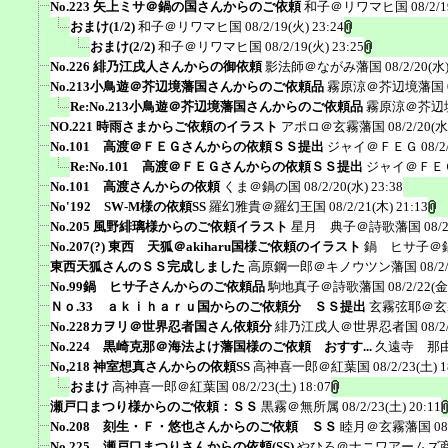
No.223 矢上ミサ＠鍋の国さんからのご依頼
和子＠リワマヒ国
08/2/
おまけ(1/2)
和子＠リワマヒ国
08/2/19(火) 23:24
おまけ(2/2)
和子＠リワマヒ国
08/2/19(火) 23:25
No.226 緋乃江戌人さんからの御依頼
影法師＠ながみ藩国
08/2/20(水)
No.213小鳥遊＠芥辺境藩国さんからのご依頼品
霧原涼＠芥辺境藩国
Re:No.213小鳥遊＠芥辺境藩国さんからのご依頼品
霧原涼＠芥辺
NO.221 時雨さまからご依頼のイラスト
アポロ＠玄霧藩国
08/2/20(水
No.101 高渡＠ＦＥＧさんからの依頼ＳＳ提出
ジャイ＠ＦＥＧ
08/2
Re:No.101 高渡＠ＦＥＧさんからの依頼ＳＳ提出
ジャイ＠ＦＥ
No.101 高渡さんからの依頼
くま＠鍋の国
08/2/20(水) 23:38
No'192 SW-M様の依頼SS
羅幻雅貴＠羅幻王国
08/2/21(木) 21:13
No.205 風野緋璃様からのご依頼イラスト
星月 典子＠詩歌藩国
08/
No.207(?) 東西 天狐＠akiharu国様ご依頼のイラスト
鍋 ヒサ子＠
東西天狐さんのＳＳ完成しました
高原鋼一郎＠キノウツン藩国
08/2
No.99鍋 ヒサ子さんからのご依頼品
駒地真子＠詩歌藩国
08/2/22(金
Ｎｏ.33 ａｋｉｈａｒｕ国からのご依頼分 ＳＳ提出
玄霧弦耶＠玄
No.228カヲリ＠世界忍者国さん依頼分
緋乃江戌人＠世界忍者国
08/2
No.224 黒崎克那＠海法よけ藩国様のご依頼 おすす...
久遠寺 那
No,218 神室想真さんからの依頼SS
高神喜一郎＠紅葉国
08/2/23(土) 1
おまけ
高神喜一郎＠紅葉国
08/2/23(土) 18:07
瀬戸口まつり様からのご依頼：ＳＳ
黒霧＠無所属
08/2/23(土) 20:11
No.208 刻生・Ｆ・悠也さんからのご依頼 ＳＳ
睦月＠玄霧藩国
08
No.225 瀬戸口まつりさんからの依頼(SS)
やひろ＠ナニワアームズ