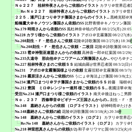
Ｎｏ２２７ 桂林怜夜さんからご依頼のイラスト
カヲリ＠世界忍者
Re:Ｎｏ２２７ 桂林怜夜さんからご依頼のイラスト
カヲリ＠世
２２５．瀬戸口まつり＠ヲチ藩国さまからのイラスト...
黒崎克耶＠
船橋鷹大＠キノウツン藩国さん依頼のSS
比野青狸＠キノウツン藩国
No.179 時雨さんから依頼のSS
風杜神奈＠暁の円卓
08/2/25(月) 20:05
No228 カヲリ様からご依頼のイラスト
アポロ＠玄霧藩国
08/2/27(水)
No.208刻生・Ｆ・悠也さんご依頼
花陵＠詩歌藩国
08/2/27(水) 18:36
No.208刻生・Ｆ・悠也さんご依頼・二枚目
花陵＠詩歌藩国
08/2/
No.233 雹＠神聖巫連盟さんからの依頼
高神喜一郎＠紅葉国
08/2/29(
No.235久遠寺 那由他＠ナニワアームズ商藩国さんか...
やひろ＠ナ
No.227 桂林怜夜さまのご依頼ＳＳ
結城由羅@世界忍者国
08/3/2(日) 
No231 アポロ＠玄霧藩国様よりの依頼
玄霧弦耶＠玄霧藩国
08/3/7(
No.216 霧原涼さんからご依頼のSS
うにょ＠海法よけ藩国
08/3/8(土) 
No234 瀬戸口まつり＠ヲチ藩国さまからご依頼のＳＳ
鈴藤 瑞樹＠
No.212 豊国 ミロ＠レンジャー連邦 様ご依頼のＳＳ...
夜國涼華＠海
受注No.234 瀬戸口まつり様ご依頼のイラスト
南天＠後ほねっこ男爵
Ｎｏ．２３７ 西條華音＠ビギナーズ王国さんからの...
刻生・Ｆ・
No.148 嘉納さんからの依頼 （ログ３イラスト）
砂神時雨＠たけき
No.148嘉納さんご依頼の絵
花陵＠詩歌藩国
08/3/18(火) 20:34
No 148 嘉納さんからご依頼のイラスト（ログ２）
カヲリ＠世界忍
Re:No 148 嘉納さんからご依頼のイラスト（ログ２）
カヲリ＠
No,218 神室想真さんからの依頼(1/2)
和子＠リワマヒ国
08/3/25(火) 0