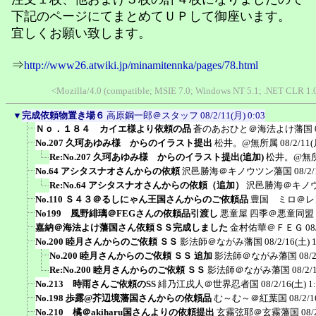
下記のページにてまとめてＵＰして御座います。
宜しくお願い致します。
⇒
http://www26.atwiki.jp/minamitennka/pages/78.html
<Mozilla/4.0 (compatible; MSIE 7.0; Windows NT 5.1; .NET CLR 1.
▼
完成依頼物置き場６
高原鋼一郎＠スタッフ
08/2/11(月) 0:03
Ｎｏ．１８４ カイエ様より依頼の品
蒼のあおひと＠海法よけ藩国
No.207 久珂あゆみ様 からのイラスト提出
松井。@無所属
08/2/11(
Re:No.207 久珂あゆみ様 からのイラスト提出(追加)
松井。@無
No.64 アシタスナオさんからの依頼
沢邑勝海＠キノウツン藩国
08/2/
Re:No.64 アシタスナオさんからの依頼（追加）
沢邑勝海＠キノ
No.110 Ｓ４３＠るしにゃん王国さんからのご依頼品
豊国 ミロ＠レ
No199 風野緋璃＠FEGさんの依頼品引渡し
悪童屋 四季＠悪童同盟
嘉納＠海法よけ藩国さん依頼ＳＳ完成しました
金村佑華＠ＦＥＧ
08
No.200 睦月さんからのご依頼 ＳＳ
影法師＠ながみ藩国
08/2/16(土) 
No.200 睦月さんからのご依頼 ＳＳ 追加
影法師＠ながみ藩国
08/
Re:No.200 睦月さんからのご依頼 ＳＳ
影法師＠ながみ藩国
08/2/
No.213 時雨さんご依頼のSS
緋乃江戌人＠世界忍者国
08/2/16(土) 1
No.198 歩露@芥辺境藩国さんからの依頼品
む～む～＠紅葉国
08/2/1
No.210 橘＠akiharu国さんよりの依頼提出
玄霧弦耶＠玄霧藩国
08/