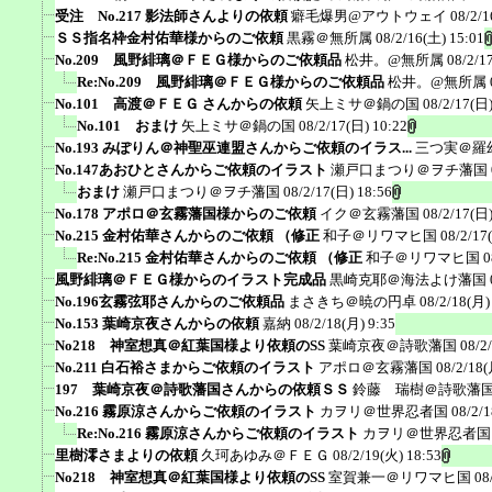
受注 No.217 影法師さんよりの依頼
癖毛爆男@アウトウェイ
08/2/1
ＳＳ指名枠金村佑華様からのご依頼
黒霧＠無所属
08/2/16(土) 15:01
No.209 風野緋璃＠ＦＥＧ様からのご依頼品
松井。@無所属
08/2/1
Re:No.209 風野緋璃＠ＦＥＧ様からのご依頼品
松井。@無所属
No.101 高渡＠ＦＥＧ さんからの依頼
矢上ミサ＠鍋の国
08/2/17(日)
No.101 おまけ
矢上ミサ＠鍋の国
08/2/17(日) 10:22
No.193 みぽりん＠神聖巫連盟さんからご依頼のイラス...
三つ実＠羅
No.147あおひとさんからご依頼のイラスト
瀬戸口まつり＠ヲチ藩国
おまけ
瀬戸口まつり＠ヲチ藩国
08/2/17(日) 18:56
No.178 アポロ＠玄霧藩国様からのご依頼
イク＠玄霧藩国
08/2/17(日)
No.215 金村佑華さんからのご依頼 （修正
和子＠リワマヒ国
08/2/17
Re:No.215 金村佑華さんからのご依頼 （修正
和子＠リワマヒ国
0
風野緋璃＠ＦＥＧ様からのイラスト完成品
黒崎克耶＠海法よけ藩国
No.196玄霧弦耶さんからのご依頼品
まさきち＠暁の円卓
08/2/18(月)
No.153 葉崎京夜さんからの依頼
嘉納
08/2/18(月) 9:35
No218 神室想真＠紅葉国様より依頼のSS
葉崎京夜＠詩歌藩国
08/2
No.211 白石裕さまからご依頼のイラスト
アポロ＠玄霧藩国
08/2/18(
197 葉崎京夜＠詩歌藩国さんからの依頼ＳＳ
鈴藤 瑞樹＠詩歌藩
No.216 霧原涼さんからご依頼のイラスト
カヲリ＠世界忍者国
08/2/
Re:No.216 霧原涼さんからご依頼のイラスト
カヲリ＠世界忍者国
里樹澪さまよりの依頼
久珂あゆみ＠ＦＥＧ
08/2/19(火) 18:53
No218 神室想真＠紅葉国様より依頼のSS
室賀兼一＠リワマヒ国
08