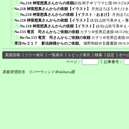
No,218 神室想真さんからの依頼(2/2)
和子＠リワマヒ国
08/3/25(火
No,218 神室想真さんからの依頼【イラスト】
月光ほろほろ＠たけき
No,218 神室想真さんからの依頼【イラスト・おまけ】
月光ほろ
No.218 神室想真さんからの依頼【イラスト】(1/2)
山吹弓美＠え～藩
No.218 神室想真さんからの依頼【イラスト】(2/2)
山吹弓美＠え
No.155 竜宮 司さんからご依頼の依頼
カヲリ＠世界忍者国
08/3/29(
Re:No.155 竜宮 司さんからご依頼の依頼
カヲリ＠世界忍者国
0
受注No２１７ 影法師様からのご依頼。
猫野和錆＠玄霧藩国
08/4/2
新規投稿
┃
ツリー表示
┃
一覧表示
┃
トピック表示
┃
検索
┃
設定
┃
ホー
┃
ページ：
記事番号：
茶板管理担当 リバーウィンド＠akiharu国