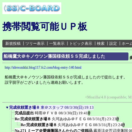
携帯閲覧可能ＵＰ板
新規投稿
┃
ツリー表示
┃
一覧表示
┃
トピック表示
┃
検索
┃
設定
┃
ホー
船橋鷹大＠キノウツン藩国様依頼ＳＳ完成しました
http://idressnikki.blog117.fc2.com/blog-entry-140.html
船橋鷹大＠キノウツン藩国様依頼ＳＳが完成しましたので提出します。
誤字脱字がございましたら連絡お願いします。
<Mozilla/4.0 (compatible; 
▼
完成依頼置き場８
東＠スタッフ
08/3/30(日) 19:13
完成品提出
時雨＠ＦＶＢ
08/3/30(日) 19:41
Re:完成依頼置き場８
久珂あゆみ＠ＦＥＧ
08/3/31(月) 23:23
Re:完成依頼置き場８
久珂あゆみ＠ＦＥＧ
08/3/31(月) 23:24
No.271 ミーア＠愛鳴藩国さんからのご依頼品
霧原涼＠芥辺境藩国
0