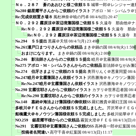
Ｎｏ．２８７ 蒼のあおひと様ご依頼ＳＳ
城華一郎＠レンジャー連
No280 鋸星耀平さんからご依頼のイラスト
アポロ・M・シバムラ＠
Re:完成依頼置き場８
風杜神奈＠暁の円卓
08/4/6(日) 20:47
ＮＯ．２９２ 霧原涼＠茶辺境藩国様ご依頼ＳＳ
久遠寺 那由他＠ナ
Re:ＮＯ．２９２ 霧原涼＠茶辺境藩国様ご依頼ＳＳ
久遠寺 那由
Re:ＮＯ．２９２ 霧原涼＠茶辺境藩国様ご依頼ＳＳ
久遠寺 
No.294 ＳＳ提出
黒霧＠天領
08/4/7(月) 23:49
No.261瀬戸口まつりさんからの依頼品
まき＠鍋の国
08/4/8(火) 1:59
おまけになります。
まき＠鍋の国
08/4/8(火) 2:00
No.246 影法師さんからのご依頼ＳＳ提出
睦月＠玄霧藩国
08/4/8(火
No275 アポロ・M・シバムラさんからのご依頼品
影法師＠ながみ藩
No.274 伯牙さまよりご依頼のＳＳ提出
奥羽りんく＠悪童同盟
08/4
No.247睦月＠玄霧藩国さん依頼イラスト
沢邑勝海＠キノウツン藩国
Re:No.247睦月＠玄霧藩国さん依頼イラスト
沢邑勝海＠キノウツ
No.290 玄霧弦耶さんからご依頼のイラスト
カヲリ＠世界忍者国
08/
Re:No.290 玄霧弦耶さんからご依頼のイラスト
カヲリ＠世界忍者
No.148 嘉納＠海法よけ藩国様の御依頼SS
羅幻雅貴＠羅幻王国
08/4
多岐川＠ＦＥＧさんからの依頼ＳＳ完成しました。
芹沢琴＠ＦＥＧ
船橋鷹大＠キノウツン藩国様依頼ＳＳ完成しました
多岐川佑華＠Ｆ
NO.259 鋸星耀平様からのご依頼品
霧賀火澄＠ＦＥＧ
08/4/13(日) 0
No291 玄霧弦耶＠玄霧藩国さんご依頼のSS
高神喜一郎＠紅葉国
08
投稿者名間違い
高守千喜＠紅葉国
08/4/13(日) 11:17