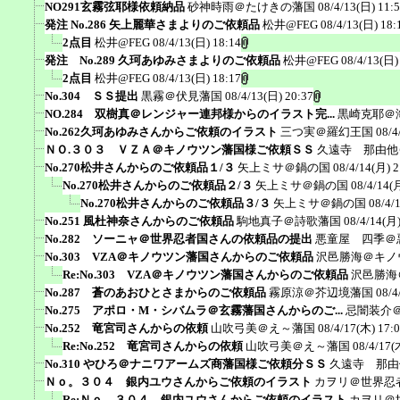
NO291玄霧弦耶様依頼納品
砂神時雨＠たけきの藩国
08/4/13(日) 11:
発注 No.286 矢上麗華さまよりのご依頼品
松井@FEG
08/4/13(日) 18:
2点目
松井@FEG
08/4/13(日) 18:14
発注 No.289 久珂あゆみさまよりのご依頼品
松井@FEG
08/4/13(日)
2点目
松井@FEG
08/4/13(日) 18:17
No.304 ＳＳ提出
黒霧＠伏見藩国
08/4/13(日) 20:37
NO.284 双樹真＠レンジャー連邦様からのイラスト完...
黒崎克耶＠
No.262久珂あゆみさんからご依頼のイラスト
三つ実＠羅幻王国
08/4
ＮＯ.３０３ ＶＺＡ＠キノウツン藩国様ご依頼ＳＳ
久遠寺 那由他
No.270松井さんからのご依頼品１/３
矢上ミサ＠鍋の国
08/4/14(月) 2
No.270松井さんからのご依頼品２/３
矢上ミサ＠鍋の国
08/4/14(
No.270松井さんからのご依頼品３/３
矢上ミサ＠鍋の国
08/4/
No.251 風杜神奈さんからのご依頼品
駒地真子＠詩歌藩国
08/4/14(月)
No.282 ソーニャ＠世界忍者国さんの依頼品の提出
悪童屋 四季＠
No.303 VZA＠キノウツン藩国さんからのご依頼品
沢邑勝海＠キノ
Re:No.303 VZA＠キノウツン藩国さんからのご依頼品
沢邑勝海
No.287 蒼のあおひとさまからのご依頼品
霧原涼＠芥辺境藩国
08/4
No.275 アポロ・M・シバムラ＠玄霧藩国さんからのご...
忌闇装介＠a
No.252 竜宮司さんからの依頼
山吹弓美＠え～藩国
08/4/17(木) 17:
Re:No.252 竜宮司さんからの依頼
山吹弓美＠え～藩国
08/4/17(
No.310 やひろ＠ナニワアームズ商藩国様ご依頼分ＳＳ
久遠寺 那由
Ｎｏ。３０４ 銀内ユウさんからご依頼のイラスト
カヲリ＠世界忍
Re:Ｎｏ。３０４ 銀内ユウさんからご依頼のイラスト
カヲリ＠