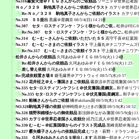
No316霧賀火澄＠ＦＥＧ さんからのご依頼品
ソーニャ＠世界忍者国
Ｎｏ／３２９ 駒地真子さんからご依頼のイラスト
カヲリ＠世界忍
Re:Ｎｏ／３２９ 駒地真子さんからご依頼のイラスト
カヲリ＠
No.329 ＳＳ提出
黒霧＠星鋼京
08/5/4(日) 14:21
No.307 セタ・ロスティフンケ・フシミ様からのご依...
松井@FEG
0
Re:No.307 セタ・ロスティフンケ・フシミ様からのご...
松井@F
No.314 む～む～さんからご依頼いただいたＳＳ
高守千喜＠紅葉国
No.317 む～む～さまのご依頼イラスト
守上藤丸＠ナニワアームズ
Re:No.317 む～む～さまのご依頼イラスト
守上藤丸＠ナニワア
松井さんからの依頼品
久珂あゆみ＠ＦＥＧ
08/5/6(火) 1:24
Re:松井さんからの依頼品
久珂あゆみ＠ＦＥＧ
08/5/6(火) 1:25
差し替え依頼
久珂あゆみ＠ＦＥＧ
08/5/6(火) 15:45
Re:完成依頼置き場８
癖毛爆男＠アウトウェイ
08/5/7(水) 0:57
No.312 花井柾之＠え～藩国さまご依頼品
霧原涼＠芥辺境藩国
08/5/7
No.335 セタ･ロスティフンケフシミ＠伏見藩国(星鋼京...
和子＠リワ
No.335 セタ･ロスティフンケフシミ＠伏見藩国(星鋼京...
和子＠リ
No.301 船橋さんからのご依頼
橘＠akiharu国
08/5/8(木) 3:42
NO.328駒地真子様の依頼
砂神時雨＠たけきの藩国
08/5/8(木) 18:52
No.326 猫野和錆様からの御依頼品
影法師＠ながみ藩国
08/5/9(金) 11
No.293 カヲリ＠世界忍者国さん依頼分
緋乃江戌人＠世界忍者国
08/
No.330 む～む～＠紅葉国様からのイラスト完成品
黒崎克耶＠海法よ
No.327 霰矢蝶子さんからの依頼品完成
むつき・萩野・ドラケン＠レ
No.331 久珂あゆみさんのＳＳ提出します
高原鋼一郎＠キノウツン