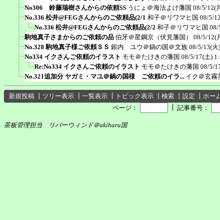
No306 鈴藤瑞樹さんからの依頼SS
うにょ＠海法よけ藩国
08/5/12(
No.336 松井@FEGさんからのご依頼品(2/1
和子＠リワマヒ国
08/5/1
No.336 松井@FEGさんからのご依頼品(2/2
和子＠リワマヒ国
08/
駒地真子さまからのご依頼の品
伯牙＠星鋼京（伏見藩国）
08/5/12(
No.328 駒地真子様ご依頼ＳＳ
銀内 ユウ＠鍋の国＠文族
08/5/13(火)
No334 イクさんご依頼のイラスト
モモ＠たけきの藩国
08/5/17(土) 1
Re:No334 イクさんご依頼のイラスト
モモ＠たけきの藩国
08/5/1
No.321追加分 ヤガミ・マユ＠鍋の国様 ご依頼のイラ...
イク＠玄霧
新規投稿
┃
ツリー表示
┃
一覧表示
┃
トピック表示
┃
検索
┃
設定
┃
ホー
┃
ページ：
記事番号：
茶板管理担当 リバーウィンド＠akiharu国