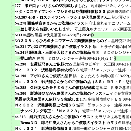
277 瀬戸口まつりさんのSS完成しました。
高原鋼一郎＠キノウツ
セタ・ロスティフンケ・フシミ＠伏見藩国様依頼ＳＳ
多岐川佑華＠
NO.307 セタ・ロスティフンケ・フシミ＠伏見藩国さん...
芹沢琴＠Ｆ
No.278 西條華音さまからご依頼のイラスト
守上藤丸＠ナニワアーム
差し替えをお願いいたします。
守上藤丸＠ナニワアームズ商藩
NO316提出
黒霧＠伏見藩国
08/4/20(日) 20:45
NO３０８．やひろ＠ナニワアームズ商藩国様からのイ...
黒崎克耶＠
No.231 アポロ＠玄霧藩国さまご依頼イラスト
鍋 ヒサ子＠鍋の国
0
No.241那限逢真・三影＠天領さまのご依頼品
豊国 ミロ＠レンジャ
提出続き
豊国 ミロ＠レンジャー連邦
08/4/21(月) 2:14
No.290 玄霧弦耶さんご依頼のSS
里樹澪＠ビギナーズ王国
08/4/21(
Ｎｏ．３０２ 沢邑勝海様御依頼ＳＳ
城華一郎＠レンジャー連邦
08
No.190 アポロさんご依頼の品
田鍋 とよたろう＠鍋の国
08/4/22(
Ｎｏ．３００ 影法師さんからのご依頼の品（ＳＳ）
刻生・Ｆ・悠
No.288 久珂あゆみ＠ＦＥＧさんの依頼品完成
悪童屋 四季＠悪童
No.300 影法師＠ながみ藩国さんのご依頼のイラスト...
イク＠玄霧
黒霧＠伏見藩国さん依頼ＳＳ完成しました
多岐川佑華＠ＦＥＧ
08/4
Ｎｏ３２２ 沢邑勝海様ご依頼ＳＳ
城華一郎＠レンジャー連邦
08/4
ナンバリング修正：『Ｎｏ３２３』
城華一郎＠レンジャー連邦
0
no 313 緋乃江戌人さんからご依頼のイラスト
カヲリ＠世界忍者国
Re:no 313 緋乃江戌人さんからご依頼のイラスト
カヲリ＠世界
Ｎｏ．３２４ 影法師様依頼ＳＳ
城華一郎＠レンジャー連邦
08/4/2