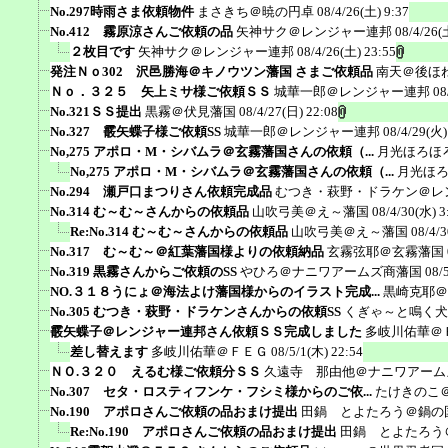
No.297時雨さま依頼物件
まさきち＠暁の円卓
08/4/26(土) 9:37
No.412 霧原涼さんご依頼の品
矢神サク＠レンジャー連邦
08/4/26(
２枚目です
矢神サク＠レンジャー連邦
08/4/26(土) 23:55
発注Ｎｏ302 沢邑勝海＠キノウツン藩国 さまご依頼品
南天＠後ほ
Ｎｏ．３２５ 矢上ミサ様ご依頼ＳＳ
城華一郎＠レンジャー連邦
08
No.321ＳＳ提出
黒霧＠伏見藩国
08/4/27(日) 22:08
No.327 霰矢蝶子様ご依頼SS
城華一郎＠レンジャー連邦
08/4/29(火)
No,275 アポロ・M・シバムラ＠玄霧藩国さんの依頼（...
月光ほろほ
No,275 アポロ・M・シバムラ＠玄霧藩国さんの依頼（...
月光ほ
No.294 瀬戸口まつりさん依頼完成品
むつき・萩野・ドラケン＠レ
No.314 む～む～さんからの依頼品
山吹弓美＠え～藩国
08/4/30(水) 3
Re:No.314 む～む～さんからの依頼品
山吹弓美＠え～藩国
08/4/3
No.317 む～む～＠紅葉藩国様よりの依頼納品
玄霧弦耶＠玄霧藩国
No.319 黒霧さんからご依頼のSS
やひろ＠ナニワアームズ商藩国
08/
NO.３１８うにょ＠海法よけ藩国様からのイラスト完成...
黒崎克耶＠
No.305 むつき・萩野・ドラケンさんからの依頼SS
くぎゃ～と鳴く犬
霰矢蝶子＠レンジャー連邦さん依頼ＳＳ完成しました
多岐川佑華＠
差し替えます
多岐川佑華＠ＦＥＧ
08/5/1(木) 22:54
ＮＯ.３２０ えるむ様ご依頼分ＳＳ
久遠寺 那由他＠ナニワアーム
No.307 セタ・ロスティフンケ・フシミ様からのご依...
たけきのこ
No.190 アポロさんご依頼の品おまけ提出
田鍋 とよたろう＠鍋の
Re:No.190 アポロさんご依頼の品おまけ提出
田鍋 とよたろう