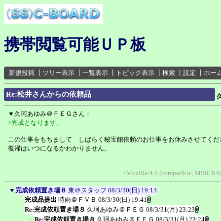
携帯閲覧可能ＵＰ板
新規投稿
┃
ツリー表示
┃
一覧表示
┃
トピック表示
┃
検索
┃
設定
┃
ホー
Re:松井さんからの依頼品
▼久珂あゆみ＠ＦＥＧさん：
>完成となります。
この仕事をもちまして しばらく秘宝館依頼のお仕事をお休みさせてくだ
復帰はいつになるかわかりません。
<Mozilla/4.0 (compatible; MSIE 6.
▼
完成依頼置き場８
東＠スタッフ
08/3/30(日) 19:13
完成品提出
時雨＠ＦＶＢ
08/3/30(日) 19:41
Re:完成依頼置き場８
久珂あゆみ＠ＦＥＧ
08/3/31(月) 23:23
Re:完成依頼置き場８
久珂あゆみ＠ＦＥＧ
08/3/31(月) 23:24