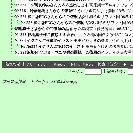
No.331 久珂あゆみさんのＳＳ提出します
高原鋼一郎＠キノウツン
No306 鈴藤瑞樹さんからの依頼SS
うにょ＠海法よけ藩国
08/5/12(
No.336 松井@FEGさんからのご依頼品(2/1
和子＠リワマヒ国
08/5/1
No.336 松井@FEGさんからのご依頼品(2/2
和子＠リワマヒ国
08/
駒地真子さまからのご依頼の品
伯牙＠星鋼京（伏見藩国）
08/5/12(
No.328 駒地真子様ご依頼ＳＳ
銀内 ユウ＠鍋の国＠文族
08/5/13(火)
No334 イクさんご依頼のイラスト
モモ＠たけきの藩国
08/5/17(土) 1
Re:No334 イクさんご依頼のイラスト
モモ＠たけきの藩国
08/5/1
No.321追加分 ヤガミ・マユ＠鍋の国様 ご依頼のイラ...
イク＠玄霧
新規投稿
┃
ツリー表示
┃
一覧表示
┃
トピック表示
┃
検索
┃
設定
┃
ホー
┃
ページ：
記事番号：
茶板管理担当 リバーウィンド＠akiharu国