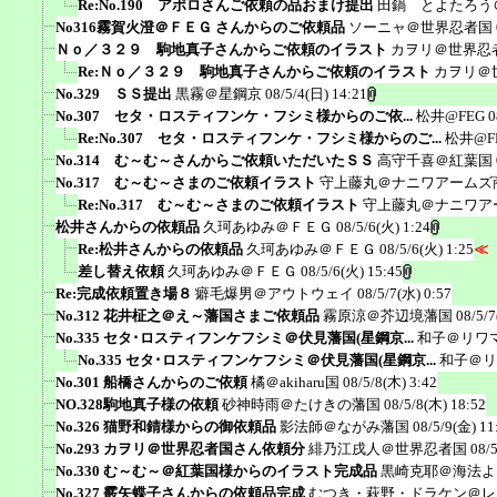
Re:No.190 アポロさんご依頼の品おまけ提出
田鍋 とよたろう
No316霧賀火澄＠ＦＥＧ さんからのご依頼品
ソーニャ＠世界忍者国
Ｎｏ／３２９ 駒地真子さんからご依頼のイラスト
カヲリ＠世界忍
Re:Ｎｏ／３２９ 駒地真子さんからご依頼のイラスト
カヲリ＠
No.329 ＳＳ提出
黒霧＠星鋼京
08/5/4(日) 14:21
No.307 セタ・ロスティフンケ・フシミ様からのご依...
松井@FEG
0
Re:No.307 セタ・ロスティフンケ・フシミ様からのご...
松井@F
No.314 む～む～さんからご依頼いただいたＳＳ
高守千喜＠紅葉国
No.317 む～む～さまのご依頼イラスト
守上藤丸＠ナニワアームズ
Re:No.317 む～む～さまのご依頼イラスト
守上藤丸＠ナニワア
松井さんからの依頼品
久珂あゆみ＠ＦＥＧ
08/5/6(火) 1:24
Re:松井さんからの依頼品
久珂あゆみ＠ＦＥＧ
08/5/6(火) 1:25
≪
差し替え依頼
久珂あゆみ＠ＦＥＧ
08/5/6(火) 15:45
Re:完成依頼置き場８
癖毛爆男＠アウトウェイ
08/5/7(水) 0:57
No.312 花井柾之＠え～藩国さまご依頼品
霧原涼＠芥辺境藩国
08/5/7
No.335 セタ･ロスティフンケフシミ＠伏見藩国(星鋼京...
和子＠リワ
No.335 セタ･ロスティフンケフシミ＠伏見藩国(星鋼京...
和子＠リ
No.301 船橋さんからのご依頼
橘＠akiharu国
08/5/8(木) 3:42
NO.328駒地真子様の依頼
砂神時雨＠たけきの藩国
08/5/8(木) 18:52
No.326 猫野和錆様からの御依頼品
影法師＠ながみ藩国
08/5/9(金) 11
No.293 カヲリ＠世界忍者国さん依頼分
緋乃江戌人＠世界忍者国
08/
No.330 む～む～＠紅葉国様からのイラスト完成品
黒崎克耶＠海法よ
No.327 霰矢蝶子さんからの依頼品完成
むつき・萩野・ドラケン＠レ