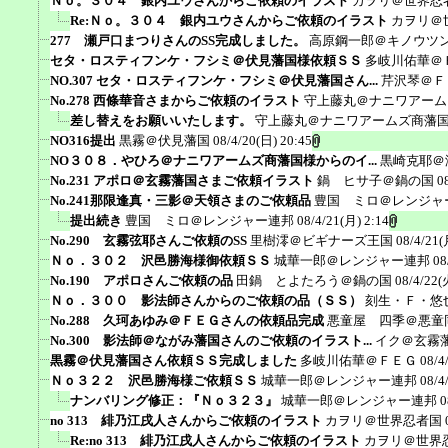
Ｎｏ。３０４ 銀内ユウさんからご依頼のイラスト
カヲリ＠世界忍
Re:Ｎｏ。３０４ 銀内ユウさんからご依頼のイラスト
カヲリ＠
277 瀬戸口まつりさんのSS完成しました。
高原鋼一郎＠キノウツ
セタ・ロスティフンケ・フシミ＠伏見藩国様依頼ＳＳ
多岐川佑華＠
NO.307 セタ・ロスティフンケ・フシミ＠伏見藩国さん...
芹沢琴＠Ｆ
No.278 西條華音さまからご依頼のイラスト
守上藤丸＠ナニワアーム
差し替えをお願いいたします。
守上藤丸＠ナニワアームズ商藩
NO316提出
黒霧＠伏見藩国
08/4/20(日) 20:45
NO３０８．やひろ＠ナニワアームズ商藩国様からのイ...
黒崎克耶＠
No.231 アポロ＠玄霧藩国さまご依頼イラスト
鍋 ヒサ子＠鍋の国
0
No.241那限逢真・三影＠天領さまのご依頼品
豊国 ミロ＠レンジャ
提出続き
豊国 ミロ＠レンジャー連邦
08/4/21(月) 2:14
No.290 玄霧弦耶さんご依頼のSS
里樹澪＠ビギナーズ王国
08/4/21(
Ｎｏ．３０２ 沢邑勝海様御依頼ＳＳ
城華一郎＠レンジャー連邦
08
No.190 アポロさんご依頼の品
田鍋 とよたろう＠鍋の国
08/4/22(
Ｎｏ．３００ 影法師さんからのご依頼の品（ＳＳ）
刻生・Ｆ・悠
No.288 久珂あゆみ＠ＦＥＧさんの依頼品完成
悪童屋 四季＠悪童
No.300 影法師＠ながみ藩国さんのご依頼のイラスト...
イク＠玄霧
黒霧＠伏見藩国さん依頼ＳＳ完成しました
多岐川佑華＠ＦＥＧ
08/4
Ｎｏ３２２ 沢邑勝海様ご依頼ＳＳ
城華一郎＠レンジャー連邦
08/4
ナンバリング修正：『Ｎｏ３２３』
城華一郎＠レンジャー連邦
0
no 313 緋乃江戌人さんからご依頼のイラスト
カヲリ＠世界忍者国
Re:no 313 緋乃江戌人さんからご依頼のイラスト
カヲリ＠世界