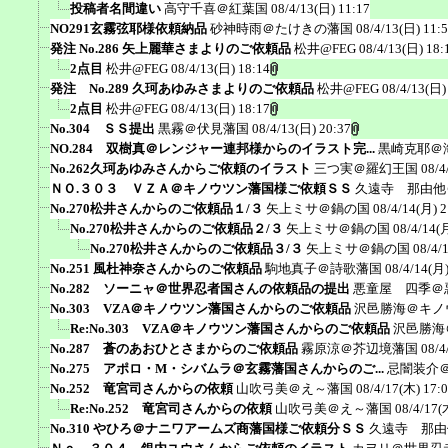
投稿者名間違い
高守千喜＠紅葉国
08/4/13(日) 11:17
NO291玄霧弦耶様依頼納品
砂神時雨＠たけきの藩国
08/4/13(日) 11:
発注 No.286 矢上麗華さまよりのご依頼品
松井@FEG
08/4/13(日) 18:
2点目
松井@FEG
08/4/13(日) 18:14
発注 No.289 久珂あゆみさまよりのご依頼品
松井@FEG
08/4/13(日)
2点目
松井@FEG
08/4/13(日) 18:17
No.304 ＳＳ提出
黒霧＠伏見藩国
08/4/13(日) 20:37
NO.284 双樹真＠レンジャー連邦様からのイラスト完...
黒崎克耶＠
No.262久珂あゆみさんからご依頼のイラスト
三つ実＠羅幻王国
08/4
ＮＯ.３０３ ＶＺＡ＠キノウツン藩国様ご依頼ＳＳ
久遠寺 那由他
No.270松井さんからのご依頼品１/３
矢上ミサ＠鍋の国
08/4/14(月) 2
No.270松井さんからのご依頼品２/３
矢上ミサ＠鍋の国
08/4/14(
No.270松井さんからのご依頼品３/３
矢上ミサ＠鍋の国
08/4/
No.251 風杜神奈さんからのご依頼品
駒地真子＠詩歌藩国
08/4/14(月)
No.282 ソーニャ＠世界忍者国さんの依頼品の提出
悪童屋 四季＠
No.303 VZA＠キノウツン藩国さんからのご依頼品
沢邑勝海＠キノ
Re:No.303 VZA＠キノウツン藩国さんからのご依頼品
沢邑勝海
No.287 蒼のあおひとさまからのご依頼品
霧原涼＠芥辺境藩国
08/4
No.275 アポロ・M・シバムラ＠玄霧藩国さんからのご...
忌闇装介＠a
No.252 竜宮司さんからの依頼
山吹弓美＠え～藩国
08/4/17(木) 17:
Re:No.252 竜宮司さんからの依頼
山吹弓美＠え～藩国
08/4/17(
No.310 やひろ＠ナニワアームズ商藩国様ご依頼分ＳＳ
久遠寺 那由