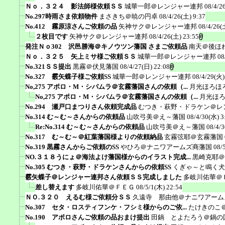
Ｎｏ．３２４ 影法師様依頼ＳＳ
城華一郎＠レンジャー連邦
08/4/2
No.297時雨さま依頼物件
まさきち＠暁の円卓
08/4/26(土) 9:37
No.412 霧原涼さんご依頼の品
矢神サク＠レンジャー連邦
08/4/26(
２枚目です
矢神サク＠レンジャー連邦
08/4/26(土) 23:55
発注Ｎｏ302 沢邑勝海＠キノウツン藩国 さまご依頼品
南天＠後ほ
Ｎｏ．３２５ 矢上ミサ様ご依頼ＳＳ
城華一郎＠レンジャー連邦
08
No.321ＳＳ提出
黒霧＠伏見藩国
08/4/27(日) 22:08
No.327 霰矢蝶子様ご依頼SS
城華一郎＠レンジャー連邦
08/4/29(火)
No,275 アポロ・M・シバムラ＠玄霧藩国さんの依頼（...
月光ほろほ
No,275 アポロ・M・シバムラ＠玄霧藩国さんの依頼（...
月光ほ
No.294 瀬戸口まつりさん依頼完成品
むつき・萩野・ドラケン＠レ
No.314 む～む～さんからの依頼品
山吹弓美＠え～藩国
08/4/30(水) 3
Re:No.314 む～む～さんからの依頼品
山吹弓美＠え～藩国
08/4/3
No.317 む～む～＠紅葉藩国様よりの依頼納品
玄霧弦耶＠玄霧藩国
No.319 黒霧さんからご依頼のSS
やひろ＠ナニワアームズ商藩国
08/
NO.３１８うにょ＠海法よけ藩国様からのイラスト完成...
黒崎克耶＠
No.305 むつき・萩野・ドラケンさんからの依頼SS
くぎゃ～と鳴く犬
霰矢蝶子＠レンジャー連邦さん依頼ＳＳ完成しました
多岐川佑華＠
差し替えます
多岐川佑華＠ＦＥＧ
08/5/1(木) 22:54
ＮＯ.３２０ えるむ様ご依頼分ＳＳ
久遠寺 那由他＠ナニワアーム
No.307 セタ・ロスティフンケ・フシミ様からのご依...
たけきのこ
No.190 アポロさんご依頼の品おまけ提出
田鍋 とよたろう＠鍋の