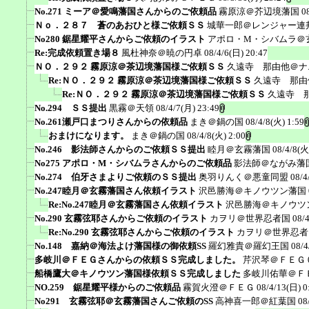
No.271 ミーア＠愛鳴藩国さんからのご依頼品
霧原涼＠芥辺境藩国
0
Ｎｏ．２８７ 蒼のあおひと様ご依頼ＳＳ
城華一郎＠レンジャー連
No280 鋸星耀平さんからご依頼のイラスト
アポロ・M・シバムラ＠
Re:完成依頼置き場８
風杜神奈＠暁の円卓
08/4/6(日) 20:47
ＮＯ．２９２ 霧原涼＠茶辺境藩国様ご依頼ＳＳ
久遠寺 那由他＠ナ
Re:ＮＯ．２９２ 霧原涼＠茶辺境藩国様ご依頼ＳＳ
久遠寺 那由
Re:ＮＯ．２９２ 霧原涼＠茶辺境藩国様ご依頼ＳＳ
久遠寺 
No.294 ＳＳ提出
黒霧＠天領
08/4/7(月) 23:49
No.261瀬戸口まつりさんからの依頼品
まき＠鍋の国
08/4/8(火) 1:59
おまけになります。
まき＠鍋の国
08/4/8(火) 2:00
No.246 影法師さんからのご依頼ＳＳ提出
睦月＠玄霧藩国
08/4/8(火
No275 アポロ・M・シバムラさんからのご依頼品
影法師＠ながみ藩
No.274 伯牙さまよりご依頼のＳＳ提出
奥羽りんく＠悪童同盟
08/4
No.247睦月＠玄霧藩国さん依頼イラスト
沢邑勝海＠キノウツン藩国
Re:No.247睦月＠玄霧藩国さん依頼イラスト
沢邑勝海＠キノウツ
No.290 玄霧弦耶さんからご依頼のイラスト
カヲリ＠世界忍者国
08/
Re:No.290 玄霧弦耶さんからご依頼のイラスト
カヲリ＠世界忍者
No.148 嘉納＠海法よけ藩国様の御依頼SS
羅幻雅貴＠羅幻王国
08/4
多岐川＠ＦＥＧさんからの依頼ＳＳ完成しました。
芹沢琴＠ＦＥＧ
船橋鷹大＠キノウツン藩国様依頼ＳＳ完成しました
多岐川佑華＠Ｆ
NO.259 鋸星耀平様からのご依頼品
霧賀火澄＠ＦＥＧ
08/4/13(日) 0
No291 玄霧弦耶＠玄霧藩国さんご依頼のSS
高神喜一郎＠紅葉国
08