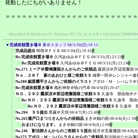
発動したにちがいありません！
＝＝＝＝＝＝＝＝＝＝＝＝＝＝＝＝＝＝＝＝＝＝＝＝
<Mozilla/5.0 (Windows; U; Windows NT 5.0; ja; rv:1.8.1.14) Gecko/20080404
▼
完成依頼置き場８
東＠スタッフ
08/3/30(日) 19:13
完成品提出
時雨＠ＦＶＢ
08/3/30(日) 19:41
Re:完成依頼置き場８
久珂あゆみ＠ＦＥＧ
08/3/31(月) 23:23
Re:完成依頼置き場８
久珂あゆみ＠ＦＥＧ
08/3/31(月) 23:24
No.271 ミーア＠愛鳴藩国さんからのご依頼品
霧原涼＠芥辺境藩国
0
Ｎｏ．２８７ 蒼のあおひと様ご依頼ＳＳ
城華一郎＠レンジャー連
No280 鋸星耀平さんからご依頼のイラスト
アポロ・M・シバムラ＠
Re:完成依頼置き場８
風杜神奈＠暁の円卓
08/4/6(日) 20:47
ＮＯ．２９２ 霧原涼＠茶辺境藩国様ご依頼ＳＳ
久遠寺 那由他＠ナ
Re:ＮＯ．２９２ 霧原涼＠茶辺境藩国様ご依頼ＳＳ
久遠寺 那由
Re:ＮＯ．２９２ 霧原涼＠茶辺境藩国様ご依頼ＳＳ
久遠寺 
No.294 ＳＳ提出
黒霧＠天領
08/4/7(月) 23:49
No.261瀬戸口まつりさんからの依頼品
まき＠鍋の国
08/4/8(火) 1:59
おまけになります。
まき＠鍋の国
08/4/8(火) 2:00
No.246 影法師さんからのご依頼ＳＳ提出
睦月＠玄霧藩国
08/4/8(火
No275 アポロ・M・シバムラさんからのご依頼品
影法師＠ながみ藩