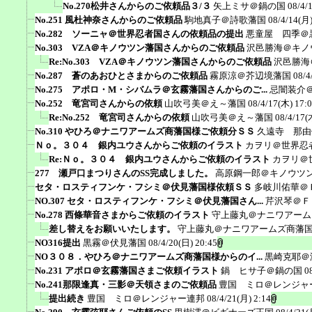
No.270松井さんからのご依頼品３/３
矢上ミサ＠鍋の国
08/4/
No.251 風杜神奈さんからのご依頼品
駒地真子＠詩歌藩国
08/4/14(月)
No.282 ソーニャ＠世界忍者国さんの依頼品の提出
悪童屋 四季＠
No.303 VZA＠キノウツン藩国さんからのご依頼品
沢邑勝海＠キノ
Re:No.303 VZA＠キノウツン藩国さんからのご依頼品
沢邑勝海
No.287 蒼のあおひとさまからのご依頼品
霧原涼＠芥辺境藩国
08/4
No.275 アポロ・M・シバムラ＠玄霧藩国さんからのご...
忌闇装介＠a
No.252 竜宮司さんからの依頼
山吹弓美＠え～藩国
08/4/17(木) 17:
Re:No.252 竜宮司さんからの依頼
山吹弓美＠え～藩国
08/4/17(
No.310 やひろ＠ナニワアームズ商藩国様ご依頼分ＳＳ
久遠寺 那由
Ｎｏ。３０４ 銀内ユウさんからご依頼のイラスト
カヲリ＠世界忍
Re:Ｎｏ。３０４ 銀内ユウさんからご依頼のイラスト
カヲリ＠
277 瀬戸口まつりさんのSS完成しました。
高原鋼一郎＠キノウツ
セタ・ロスティフンケ・フシミ＠伏見藩国様依頼ＳＳ
多岐川佑華＠
NO.307 セタ・ロスティフンケ・フシミ＠伏見藩国さん...
芹沢琴＠Ｆ
No.278 西條華音さまからご依頼のイラスト
守上藤丸＠ナニワアーム
差し替えをお願いいたします。
守上藤丸＠ナニワアームズ商藩
NO316提出
黒霧＠伏見藩国
08/4/20(日) 20:45
NO３０８．やひろ＠ナニワアームズ商藩国様からのイ...
黒崎克耶＠
No.231 アポロ＠玄霧藩国さまご依頼イラスト
鍋 ヒサ子＠鍋の国
0
No.241那限逢真・三影＠天領さまのご依頼品
豊国 ミロ＠レンジャ
提出続き
豊国 ミロ＠レンジャー連邦
08/4/21(月) 2:14