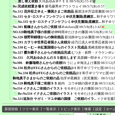
差し替え依頼
久珂あゆみ＠ＦＥＧ
08/5/6(火) 15:45
Re:完成依頼置き場８
癖毛爆男＠アウトウェイ
08/5/7(水) 0:57
No.312 花井柾之＠え～藩国さまご依頼品
霧原涼＠芥辺境藩国
08/5/7
No.335 セタ･ロスティフンケフシミ＠伏見藩国(星鋼京...
和子＠リワ
No.335 セタ･ロスティフンケフシミ＠伏見藩国(星鋼京...
和子＠リ
No.301 船橋さんからのご依頼
橘＠akiharu国
08/5/8(木) 3:42
≪
NO.328駒地真子様の依頼
砂神時雨＠たけきの藩国
08/5/8(木) 18:52
No.326 猫野和錆様からの御依頼品
影法師＠ながみ藩国
08/5/9(金) 11
No.293 カヲリ＠世界忍者国さん依頼分
緋乃江戌人＠世界忍者国
08/
No.330 む～む～＠紅葉国様からのイラスト完成品
黒崎克耶＠海法よ
No.327 霰矢蝶子さんからの依頼品完成
むつき・萩野・ドラケン＠レ
No.331 久珂あゆみさんのＳＳ提出します
高原鋼一郎＠キノウツン
No306 鈴藤瑞樹さんからの依頼SS
うにょ＠海法よけ藩国
08/5/12(
No.336 松井@FEGさんからのご依頼品(2/1
和子＠リワマヒ国
08/5/1
No.336 松井@FEGさんからのご依頼品(2/2
和子＠リワマヒ国
08/
駒地真子さまからのご依頼の品
伯牙＠星鋼京（伏見藩国）
08/5/12(
No.328 駒地真子様ご依頼ＳＳ
銀内 ユウ＠鍋の国＠文族
08/5/13(火)
No334 イクさんご依頼のイラスト
モモ＠たけきの藩国
08/5/17(土) 1
Re:No334 イクさんご依頼のイラスト
モモ＠たけきの藩国
08/5/1
No.321追加分 ヤガミ・マユ＠鍋の国様 ご依頼のイラ...
イク＠玄霧
新規投稿
┃
ツリー表示
┃
一覧表示
┃
トピック表示
┃
検索
┃
設定
┃
ホー
┃