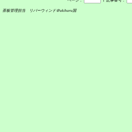
ページ：
記事番号：
茶板管理担当 リバーウィンド＠akiharu国