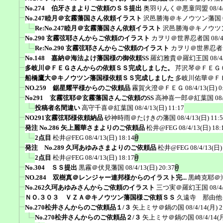
No.274 伯牙さまよりご依頼のＳＳ提出
奥羽りんく＠悪童同盟
08/4
No.247睦月＠玄霧藩国さん依頼イラスト
沢邑勝海＠キノウツン藩国
Re:No.247睦月＠玄霧藩国さん依頼イラスト
沢邑勝海＠キノウツ
No.290 玄霧弦耶さんからご依頼のイラスト
カヲリ＠世界忍者国
08/
Re:No.290 玄霧弦耶さんからご依頼のイラスト
カヲリ＠世界忍者
No.148 嘉納＠海法よけ藩国様の御依頼SS
羅幻雅貴＠羅幻王国
08/4
多岐川＠ＦＥＧさんからの依頼ＳＳ完成しました。
芹沢琴＠ＦＥＧ
船橋鷹大＠キノウツン藩国様依頼ＳＳ完成しました
多岐川佑華＠Ｆ
NO.259 鋸星耀平様からのご依頼品
霧賀火澄＠ＦＥＧ
08/4/13(日) 0
No291 玄霧弦耶＠玄霧藩国さんご依頼のSS
高神喜一郎＠紅葉国
08
投稿者名間違い
高守千喜＠紅葉国
08/4/13(日) 11:17
NO291玄霧弦耶様依頼納品
砂神時雨＠たけきの藩国
08/4/13(日) 11:
発注 No.286 矢上麗華さまよりのご依頼品
松井@FEG
08/4/13(日) 18:
2点目
松井@FEG
08/4/13(日) 18:14
発注 No.289 久珂あゆみさまよりのご依頼品
松井@FEG
08/4/13(日)
2点目
松井@FEG
08/4/13(日) 18:17
No.304 ＳＳ提出
黒霧＠伏見藩国
08/4/13(日) 20:37
NO.284 双樹真＠レンジャー連邦様からのイラスト完...
黒崎克耶＠
No.262久珂あゆみさんからご依頼のイラスト
三つ実＠羅幻王国
08/4
ＮＯ.３０３ ＶＺＡ＠キノウツン藩国様ご依頼ＳＳ
久遠寺 那由他
No.270松井さんからのご依頼品１/３
矢上ミサ＠鍋の国
08/4/14(月) 2
No.270松井さんからのご依頼品２/３
矢上ミサ＠鍋の国
08/4/14(