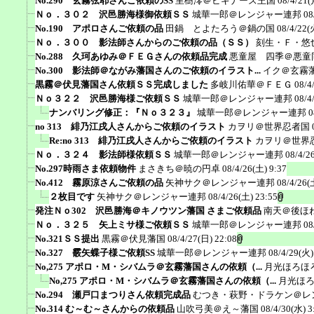
No.290 玄霧弦耶さんご依頼のSS
里樹澪＠ビギナーズ王国
08/4/21(
Ｎｏ．３０２ 沢邑勝海様御依頼ＳＳ
城華一郎＠レンジャー連邦
08
No.190 アポロさんご依頼の品
田鍋 とよたろう＠鍋の国
08/4/22(
Ｎｏ．３００ 影法師さんからのご依頼の品（ＳＳ）
刻生・Ｆ・悠
No.288 久珂あゆみ＠ＦＥＧさんの依頼品完成
悪童屋 四季＠悪童
No.300 影法師＠ながみ藩国さんのご依頼のイラスト...
イク＠玄霧
黒霧＠伏見藩国さん依頼ＳＳ完成しました
多岐川佑華＠ＦＥＧ
08/4
Ｎｏ３２２ 沢邑勝海様ご依頼ＳＳ
城華一郎＠レンジャー連邦
08/4
ナンバリング修正：『Ｎｏ３２３』
城華一郎＠レンジャー連邦
0
no 313 緋乃江戌人さんからご依頼のイラスト
カヲリ＠世界忍者国
Re:no 313 緋乃江戌人さんからご依頼のイラスト
カヲリ＠世界
Ｎｏ．３２４ 影法師様依頼ＳＳ
城華一郎＠レンジャー連邦
08/4/2
No.297時雨さま依頼物件
まさきち＠暁の円卓
08/4/26(土) 9:37
No.412 霧原涼さんご依頼の品
矢神サク＠レンジャー連邦
08/4/26(
２枚目です
矢神サク＠レンジャー連邦
08/4/26(土) 23:55
発注Ｎｏ302 沢邑勝海＠キノウツン藩国 さまご依頼品
南天＠後ほ
Ｎｏ．３２５ 矢上ミサ様ご依頼ＳＳ
城華一郎＠レンジャー連邦
08
No.321ＳＳ提出
黒霧＠伏見藩国
08/4/27(日) 22:08
No.327 霰矢蝶子様ご依頼SS
城華一郎＠レンジャー連邦
08/4/29(火)
No,275 アポロ・M・シバムラ＠玄霧藩国さんの依頼（...
月光ほろほ
No,275 アポロ・M・シバムラ＠玄霧藩国さんの依頼（...
月光ほ
No.294 瀬戸口まつりさん依頼完成品
むつき・萩野・ドラケン＠レ
No.314 む～む～さんからの依頼品
山吹弓美＠え～藩国
08/4/30(水) 3