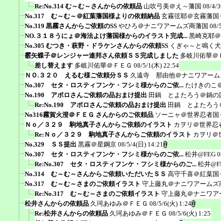
Re:No.314 む～む～さんからの依頼品
山吹弓美＠え～藩国
08/4/3
No.317 む～む～＠紅葉藩国様よりの依頼納品
玄霧弦耶＠玄霧藩国
No.319 黒霧さんからご依頼のSS
やひろ＠ナニワアームズ商藩国
08/
NO.３１８うにょ＠海法よけ藩国様からのイラスト完成...
黒崎克耶＠
No.305 むつき・萩野・ドラケンさんからの依頼SS
くぎゃ～と鳴く犬
霰矢蝶子＠レンジャー連邦さん依頼ＳＳ完成しました
多岐川佑華＠
差し替えます
多岐川佑華＠ＦＥＧ
08/5/1(木) 22:54
ＮＯ.３２０ えるむ様ご依頼分ＳＳ
久遠寺 那由他＠ナニワアーム
No.307 セタ・ロスティフンケ・フシミ様からのご依...
たけきのこ
No.190 アポロさんご依頼の品おまけ提出
田鍋 とよたろう＠鍋の
Re:No.190 アポロさんご依頼の品おまけ提出
田鍋 とよたろう
No316霧賀火澄＠ＦＥＧ さんからのご依頼品
ソーニャ＠世界忍者国
Ｎｏ／３２９ 駒地真子さんからご依頼のイラスト
カヲリ＠世界忍
Re:Ｎｏ／３２９ 駒地真子さんからご依頼のイラスト
カヲリ＠
No.329 ＳＳ提出
黒霧＠星鋼京
08/5/4(日) 14:21
No.307 セタ・ロスティフンケ・フシミ様からのご依...
松井@FEG
0
Re:No.307 セタ・ロスティフンケ・フシミ様からのご...
松井@F
No.314 む～む～さんからご依頼いただいたＳＳ
高守千喜＠紅葉国
No.317 む～む～さまのご依頼イラスト
守上藤丸＠ナニワアームズ
Re:No.317 む～む～さまのご依頼イラスト
守上藤丸＠ナニワア
松井さんからの依頼品
久珂あゆみ＠ＦＥＧ
08/5/6(火) 1:24
Re:松井さんからの依頼品
久珂あゆみ＠ＦＥＧ
08/5/6(火) 1:25