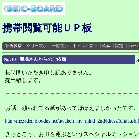
携帯閲覧可能ＵＰ板
新規投稿
┃
ツリー表示
┃
一覧表示
┃
トピック表示
┃
検索
┃
設定
┃
ホー
No.301 船橋さんからのご依頼
橘
長時間いただき申し訳ありません。
提出致します。
＝＝＝＝＝＝＝＝＝＝＝＝＝＝＝＝＝＝＝＝＝＝＝＝
お話、頼られてる感があってほほえましかったです。
http://mezaden.blogdns.net/awaken_my_mind_2nd/idress/funabashi
きっとこう、お皿を運ぶというスペシャルミッション