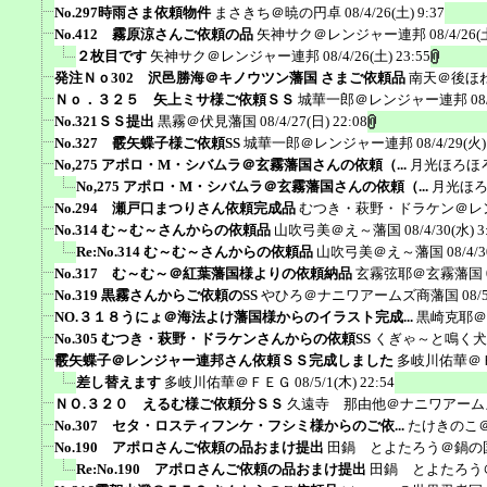
No.297時雨さま依頼物件
まさきち＠暁の円卓
08/4/26(土) 9:37
No.412 霧原涼さんご依頼の品
矢神サク＠レンジャー連邦
08/4/26(
２枚目です
矢神サク＠レンジャー連邦
08/4/26(土) 23:55
発注Ｎｏ302 沢邑勝海＠キノウツン藩国 さまご依頼品
南天＠後ほ
Ｎｏ．３２５ 矢上ミサ様ご依頼ＳＳ
城華一郎＠レンジャー連邦
08
No.321ＳＳ提出
黒霧＠伏見藩国
08/4/27(日) 22:08
No.327 霰矢蝶子様ご依頼SS
城華一郎＠レンジャー連邦
08/4/29(火)
No,275 アポロ・M・シバムラ＠玄霧藩国さんの依頼（...
月光ほろほ
No,275 アポロ・M・シバムラ＠玄霧藩国さんの依頼（...
月光ほ
No.294 瀬戸口まつりさん依頼完成品
むつき・萩野・ドラケン＠レ
No.314 む～む～さんからの依頼品
山吹弓美＠え～藩国
08/4/30(水) 3
Re:No.314 む～む～さんからの依頼品
山吹弓美＠え～藩国
08/4/3
No.317 む～む～＠紅葉藩国様よりの依頼納品
玄霧弦耶＠玄霧藩国
No.319 黒霧さんからご依頼のSS
やひろ＠ナニワアームズ商藩国
08/
NO.３１８うにょ＠海法よけ藩国様からのイラスト完成...
黒崎克耶＠
No.305 むつき・萩野・ドラケンさんからの依頼SS
くぎゃ～と鳴く犬
霰矢蝶子＠レンジャー連邦さん依頼ＳＳ完成しました
多岐川佑華＠
差し替えます
多岐川佑華＠ＦＥＧ
08/5/1(木) 22:54
ＮＯ.３２０ えるむ様ご依頼分ＳＳ
久遠寺 那由他＠ナニワアーム
No.307 セタ・ロスティフンケ・フシミ様からのご依...
たけきのこ
No.190 アポロさんご依頼の品おまけ提出
田鍋 とよたろう＠鍋の
Re:No.190 アポロさんご依頼の品おまけ提出
田鍋 とよたろう