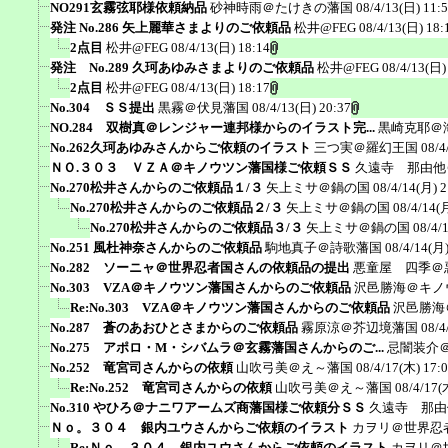
NO291玄霧弦耶様依頼納品
砂神時雨＠たけきの藩国
08/4/13(日) 11:
発注 No.286 矢上麗華さまよりのご依頼品
松井@FEG
08/4/13(日) 18:
2点目
松井@FEG
08/4/13(日) 18:14
発注 No.289 久珂あゆみさまよりのご依頼品
松井@FEG
08/4/13(日)
2点目
松井@FEG
08/4/13(日) 18:17
No.304 ＳＳ提出
黒霧＠伏見藩国
08/4/13(日) 20:37
NO.284 双樹真＠レンジャー連邦様からのイラスト完...
黒崎克耶＠
No.262久珂あゆみさんからご依頼のイラスト
三つ実＠羅幻王国
08/4
ＮＯ.３０３ ＶＺＡ＠キノウツン藩国様ご依頼ＳＳ
久遠寺 那由他
No.270松井さんからのご依頼品１/３
矢上ミサ＠鍋の国
08/4/14(月) 2
No.270松井さんからのご依頼品２/３
矢上ミサ＠鍋の国
08/4/14(
No.270松井さんからのご依頼品３/３
矢上ミサ＠鍋の国
08/4/
No.251 風杜神奈さんからのご依頼品
駒地真子＠詩歌藩国
08/4/14(月)
No.282 ソーニャ＠世界忍者国さんの依頼品の提出
悪童屋 四季＠
No.303 VZA＠キノウツン藩国さんからのご依頼品
沢邑勝海＠キノ
Re:No.303 VZA＠キノウツン藩国さんからのご依頼品
沢邑勝海
No.287 蒼のあおひとさまからのご依頼品
霧原涼＠芥辺境藩国
08/4
No.275 アポロ・M・シバムラ＠玄霧藩国さんからのご...
忌闇装介＠a
No.252 竜宮司さんからの依頼
山吹弓美＠え～藩国
08/4/17(木) 17:
Re:No.252 竜宮司さんからの依頼
山吹弓美＠え～藩国
08/4/17(
No.310 やひろ＠ナニワアームズ商藩国様ご依頼分ＳＳ
久遠寺 那由
Ｎｏ。３０４ 銀内ユウさんからご依頼のイラスト
カヲリ＠世界忍
Re:Ｎｏ。３０４ 銀内ユウさんからご依頼のイラスト
カヲリ＠