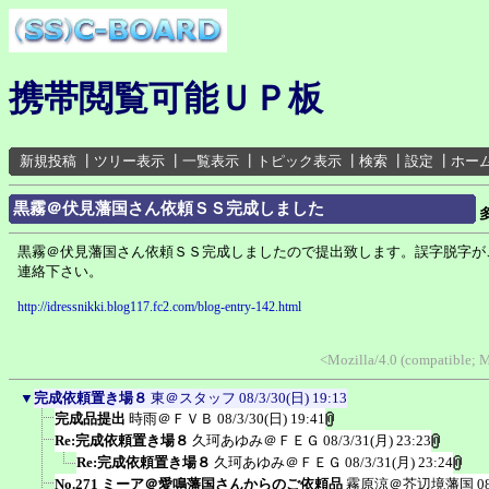
携帯閲覧可能ＵＰ板
新規投稿
┃
ツリー表示
┃
一覧表示
┃
トピック表示
┃
検索
┃
設定
┃
ホー
黒霧＠伏見藩国さん依頼ＳＳ完成しました
黒霧＠伏見藩国さん依頼ＳＳ完成しましたので提出致します。誤字脱字が
連絡下さい。
http://idressnikki.blog117.fc2.com/blog-entry-142.html
<Mozilla/4.0 (compatible; 
▼
完成依頼置き場８
東＠スタッフ
08/3/30(日) 19:13
完成品提出
時雨＠ＦＶＢ
08/3/30(日) 19:41
Re:完成依頼置き場８
久珂あゆみ＠ＦＥＧ
08/3/31(月) 23:23
Re:完成依頼置き場８
久珂あゆみ＠ＦＥＧ
08/3/31(月) 23:24
No.271 ミーア＠愛鳴藩国さんからのご依頼品
霧原涼＠芥辺境藩国
0