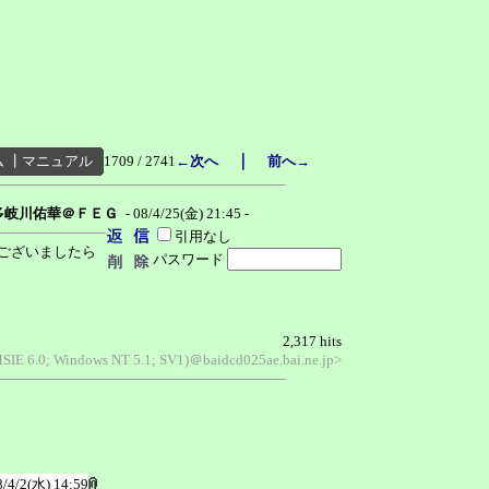
｜
ム
┃
マニュアル
1709 / 2741
←次へ
前へ→
多岐川佑華＠ＦＥＧ
- 08/4/25(金) 21:45 -
引用なし
ございましたら
パスワード
2,317 hits
MSIE 6.0; Windows NT 5.1; SV1)＠baidcd025ae.bai.ne.jp>
8/4/2(水) 14:59