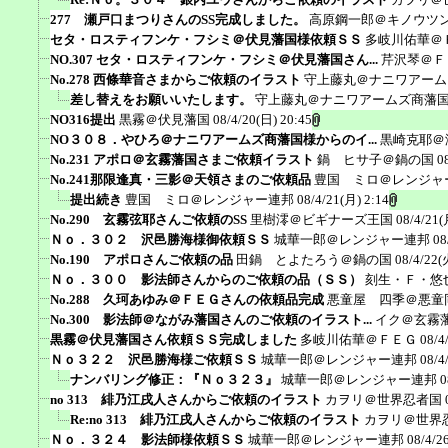
277 瀬戸口まつりさんのSS完成しました。
高原鋼一郎＠キノウツ
セタ・ロスティフンケ・フシミ＠伏見藩国様依頼ＳＳ
多岐川佑華＠
NO.307 セタ・ロスティフンケ・フシミ＠伏見藩国さん...
芹沢琴＠Ｆ
No.278 西條華音さまからご依頼のイラスト
守上藤丸＠ナニワアーム
差し替えをお願いいたします。
守上藤丸＠ナニワアームズ商藩
NO316提出
黒霧＠伏見藩国
08/4/20(日) 20:45
NO３０８．やひろ＠ナニワアームズ商藩国様からのイ...
黒崎克耶＠
No.231 アポロ＠玄霧藩国さまご依頼イラスト
鍋 ヒサ子＠鍋の国
0
No.241那限逢真・三影＠天領さまのご依頼品
豊国 ミロ＠レンジャ
提出続き
豊国 ミロ＠レンジャー連邦
08/4/21(月) 2:14
No.290 玄霧弦耶さんご依頼のSS
里樹澪＠ビギナーズ王国
08/4/21(
Ｎｏ．３０２ 沢邑勝海様御依頼ＳＳ
城華一郎＠レンジャー連邦
08
No.190 アポロさんご依頼の品
田鍋 とよたろう＠鍋の国
08/4/22(
Ｎｏ．３００ 影法師さんからのご依頼の品（ＳＳ）
刻生・Ｆ・悠
No.288 久珂あゆみ＠ＦＥＧさんの依頼品完成
悪童屋 四季＠悪童
No.300 影法師＠ながみ藩国さんのご依頼のイラスト...
イク＠玄霧
黒霧＠伏見藩国さん依頼ＳＳ完成しました
多岐川佑華＠ＦＥＧ
08/4
Ｎｏ３２２ 沢邑勝海様ご依頼ＳＳ
城華一郎＠レンジャー連邦
08/4
ナンバリング修正：『Ｎｏ３２３』
城華一郎＠レンジャー連邦
0
no 313 緋乃江戌人さんからご依頼のイラスト
カヲリ＠世界忍者国
Re:no 313 緋乃江戌人さんからご依頼のイラスト
カヲリ＠世界
Ｎｏ．３２４ 影法師様依頼ＳＳ
城華一郎＠レンジャー連邦
08/4/2