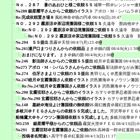
Ｎｏ．２８７ 蒼のあおひと様ご依頼ＳＳ
城華一郎＠レンジャー連
No280 鋸星耀平さんからご依頼のイラスト
アポロ・M・シバムラ＠
Re:完成依頼置き場８
風杜神奈＠暁の円卓
08/4/6(日) 20:47
ＮＯ．２９２ 霧原涼＠茶辺境藩国様ご依頼ＳＳ
久遠寺 那由他＠ナ
Re:ＮＯ．２９２ 霧原涼＠茶辺境藩国様ご依頼ＳＳ
久遠寺 那由
Re:ＮＯ．２９２ 霧原涼＠茶辺境藩国様ご依頼ＳＳ
久遠寺 
No.294 ＳＳ提出
黒霧＠天領
08/4/7(月) 23:49
No.261瀬戸口まつりさんからの依頼品
まき＠鍋の国
08/4/8(火) 1:59
おまけになります。
まき＠鍋の国
08/4/8(火) 2:00
No.246 影法師さんからのご依頼ＳＳ提出
睦月＠玄霧藩国
08/4/8(火
No275 アポロ・M・シバムラさんからのご依頼品
影法師＠ながみ藩
No.274 伯牙さまよりご依頼のＳＳ提出
奥羽りんく＠悪童同盟
08/4
No.247睦月＠玄霧藩国さん依頼イラスト
沢邑勝海＠キノウツン藩国
Re:No.247睦月＠玄霧藩国さん依頼イラスト
沢邑勝海＠キノウツ
No.290 玄霧弦耶さんからご依頼のイラスト
カヲリ＠世界忍者国
08/
Re:No.290 玄霧弦耶さんからご依頼のイラスト
カヲリ＠世界忍者
No.148 嘉納＠海法よけ藩国様の御依頼SS
羅幻雅貴＠羅幻王国
08/4
多岐川＠ＦＥＧさんからの依頼ＳＳ完成しました。
芹沢琴＠ＦＥＧ
船橋鷹大＠キノウツン藩国様依頼ＳＳ完成しました
多岐川佑華＠Ｆ
NO.259 鋸星耀平様からのご依頼品
霧賀火澄＠ＦＥＧ
08/4/13(日) 0
No291 玄霧弦耶＠玄霧藩国さんご依頼のSS
高神喜一郎＠紅葉国
08
投稿者名間違い
高守千喜＠紅葉国
08/4/13(日) 11:17