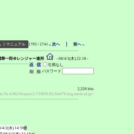
｜
ム
┃
マニュアル
1795 / 2741
←次へ
前へ→
城華一郎＠レンジャー連邦
- 08/4/3(木) 22:18 -
引用なし
パスワード
2,326 hits
Win 9x 4.90) Sleipnir/2.7.0＠FLH1Afo076.kng.mesh.ad.jp>
8/4/2(水) 14:59
邦
08/4/3(木) 22:18
≪