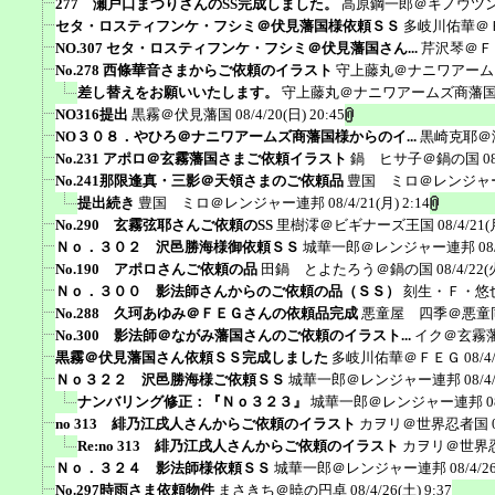
277 瀬戸口まつりさんのSS完成しました。
高原鋼一郎＠キノウツ
セタ・ロスティフンケ・フシミ＠伏見藩国様依頼ＳＳ
多岐川佑華＠
NO.307 セタ・ロスティフンケ・フシミ＠伏見藩国さん...
芹沢琴＠Ｆ
No.278 西條華音さまからご依頼のイラスト
守上藤丸＠ナニワアーム
差し替えをお願いいたします。
守上藤丸＠ナニワアームズ商藩
NO316提出
黒霧＠伏見藩国
08/4/20(日) 20:45
NO３０８．やひろ＠ナニワアームズ商藩国様からのイ...
黒崎克耶＠
No.231 アポロ＠玄霧藩国さまご依頼イラスト
鍋 ヒサ子＠鍋の国
0
No.241那限逢真・三影＠天領さまのご依頼品
豊国 ミロ＠レンジャ
提出続き
豊国 ミロ＠レンジャー連邦
08/4/21(月) 2:14
No.290 玄霧弦耶さんご依頼のSS
里樹澪＠ビギナーズ王国
08/4/21(
Ｎｏ．３０２ 沢邑勝海様御依頼ＳＳ
城華一郎＠レンジャー連邦
08
No.190 アポロさんご依頼の品
田鍋 とよたろう＠鍋の国
08/4/22(
Ｎｏ．３００ 影法師さんからのご依頼の品（ＳＳ）
刻生・Ｆ・悠
No.288 久珂あゆみ＠ＦＥＧさんの依頼品完成
悪童屋 四季＠悪童
No.300 影法師＠ながみ藩国さんのご依頼のイラスト...
イク＠玄霧
黒霧＠伏見藩国さん依頼ＳＳ完成しました
多岐川佑華＠ＦＥＧ
08/4
Ｎｏ３２２ 沢邑勝海様ご依頼ＳＳ
城華一郎＠レンジャー連邦
08/4
ナンバリング修正：『Ｎｏ３２３』
城華一郎＠レンジャー連邦
0
no 313 緋乃江戌人さんからご依頼のイラスト
カヲリ＠世界忍者国
Re:no 313 緋乃江戌人さんからご依頼のイラスト
カヲリ＠世界
Ｎｏ．３２４ 影法師様依頼ＳＳ
城華一郎＠レンジャー連邦
08/4/2
No.297時雨さま依頼物件
まさきち＠暁の円卓
08/4/26(土) 9:37