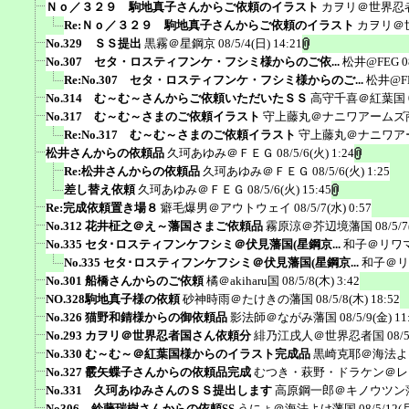
Ｎｏ／３２９ 駒地真子さんからご依頼のイラスト
カヲリ＠世界忍
Re:Ｎｏ／３２９ 駒地真子さんからご依頼のイラスト
カヲリ＠
No.329 ＳＳ提出
黒霧＠星鋼京
08/5/4(日) 14:21
No.307 セタ・ロスティフンケ・フシミ様からのご依...
松井@FEG
0
Re:No.307 セタ・ロスティフンケ・フシミ様からのご...
松井@F
No.314 む～む～さんからご依頼いただいたＳＳ
高守千喜＠紅葉国
No.317 む～む～さまのご依頼イラスト
守上藤丸＠ナニワアームズ
Re:No.317 む～む～さまのご依頼イラスト
守上藤丸＠ナニワア
松井さんからの依頼品
久珂あゆみ＠ＦＥＧ
08/5/6(火) 1:24
Re:松井さんからの依頼品
久珂あゆみ＠ＦＥＧ
08/5/6(火) 1:25
差し替え依頼
久珂あゆみ＠ＦＥＧ
08/5/6(火) 15:45
Re:完成依頼置き場８
癖毛爆男＠アウトウェイ
08/5/7(水) 0:57
No.312 花井柾之＠え～藩国さまご依頼品
霧原涼＠芥辺境藩国
08/5/7
No.335 セタ･ロスティフンケフシミ＠伏見藩国(星鋼京...
和子＠リワ
No.335 セタ･ロスティフンケフシミ＠伏見藩国(星鋼京...
和子＠リ
No.301 船橋さんからのご依頼
橘＠akiharu国
08/5/8(木) 3:42
NO.328駒地真子様の依頼
砂神時雨＠たけきの藩国
08/5/8(木) 18:52
No.326 猫野和錆様からの御依頼品
影法師＠ながみ藩国
08/5/9(金) 11
No.293 カヲリ＠世界忍者国さん依頼分
緋乃江戌人＠世界忍者国
08/
No.330 む～む～＠紅葉国様からのイラスト完成品
黒崎克耶＠海法よ
No.327 霰矢蝶子さんからの依頼品完成
むつき・萩野・ドラケン＠レ
No.331 久珂あゆみさんのＳＳ提出します
高原鋼一郎＠キノウツン
No306 鈴藤瑞樹さんからの依頼SS
うにょ＠海法よけ藩国
08/5/12(