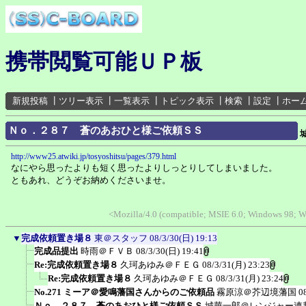
携帯閲覧可能ＵＰ板
新規投稿
┃
ツリー表示
┃
一覧表示
┃
トピック表示
┃
検索
┃
設定
┃
ホー
Ｎｏ．２８７ 蒼のあおひと様ご依頼ＳＳ
http://www25.atwiki.jp/tosyoshitsu/pages/379.html
なにやら思ったよりも短く思ったよりしっとりしてしまいました。
ともあれ、どうぞお納めくださいませ。
<Mozilla/4.0 (compatible; MSIE 6.0; Windows 98; 
▼
完成依頼置き場８
東＠スタッフ
08/3/30(日) 19:13
完成品提出
時雨＠ＦＶＢ
08/3/30(日) 19:41
Re:完成依頼置き場８
久珂あゆみ＠ＦＥＧ
08/3/31(月) 23:23
Re:完成依頼置き場８
久珂あゆみ＠ＦＥＧ
08/3/31(月) 23:24
No.271 ミーア＠愛鳴藩国さんからのご依頼品
霧原涼＠芥辺境藩国
0
Ｎｏ．２８７ 蒼のあおひと様ご依頼ＳＳ
城華一郎＠レンジャー連