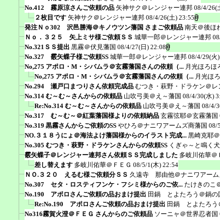
No.412 霧原涼さんご依頼の品
矢神サク＠レンジャー連邦
08/4/26(
２枚目です
矢神サク＠レンジャー連邦
08/4/26(土) 23:55
発注Ｎｏ302 沢邑勝海＠キノウツン藩国 さまご依頼品
南天＠後ほ
Ｎｏ．３２５ 矢上ミサ様ご依頼ＳＳ
城華一郎＠レンジャー連邦
08
No.321ＳＳ提出
黒霧＠伏見藩国
08/4/27(日) 22:08
No.327 霰矢蝶子様ご依頼SS
城華一郎＠レンジャー連邦
08/4/29(火)
No,275 アポロ・M・シバムラ＠玄霧藩国さんの依頼（...
月光ほろほ
No,275 アポロ・M・シバムラ＠玄霧藩国さんの依頼（...
月光ほ
No.294 瀬戸口まつりさん依頼完成品
むつき・萩野・ドラケン＠レ
No.314 む～む～さんからの依頼品
山吹弓美＠え～藩国
08/4/30(水) 3
Re:No.314 む～む～さんからの依頼品
山吹弓美＠え～藩国
08/4/3
No.317 む～む～＠紅葉藩国様よりの依頼納品
玄霧弦耶＠玄霧藩国
No.319 黒霧さんからご依頼のSS
やひろ＠ナニワアームズ商藩国
08/
NO.３１８うにょ＠海法よけ藩国様からのイラスト完成...
黒崎克耶＠
No.305 むつき・萩野・ドラケンさんからの依頼SS
くぎゃ～と鳴く犬
霰矢蝶子＠レンジャー連邦さん依頼ＳＳ完成しました
多岐川佑華＠
差し替えます
多岐川佑華＠ＦＥＧ
08/5/1(木) 22:54
ＮＯ.３２０ えるむ様ご依頼分ＳＳ
久遠寺 那由他＠ナニワアーム
No.307 セタ・ロスティフンケ・フシミ様からのご依...
たけきのこ
No.190 アポロさんご依頼の品おまけ提出
田鍋 とよたろう＠鍋の
Re:No.190 アポロさんご依頼の品おまけ提出
田鍋 とよたろう
No316霧賀火澄＠ＦＥＧ さんからのご依頼品
ソーニャ＠世界忍者国