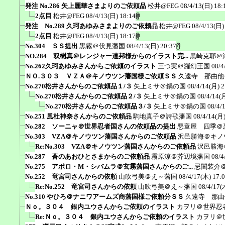
発注 No.286 矢上麗華さまよりのご依頼品
松井@FEG
08/4/13(日) 18:
2点目
松井@FEG
08/4/13(日) 18:14
発注 No.289 久珂あゆみさまよりのご依頼品
松井@FEG
08/4/13(日)
2点目
松井@FEG
08/4/13(日) 18:17
No.304 ＳＳ提出
黒霧＠伏見藩国
08/4/13(日) 20:37
NO.284 双樹真＠レンジャー連邦様からのイラスト完...
黒崎克耶＠
No.262久珂あゆみさんからご依頼のイラスト
三つ実＠羅幻王国
08/4
ＮＯ.３０３ ＶＺＡ＠キノウツン藩国様ご依頼ＳＳ
久遠寺 那由他
No.270松井さんからのご依頼品１/３
矢上ミサ＠鍋の国
08/4/14(月) 2
No.270松井さんからのご依頼品２/３
矢上ミサ＠鍋の国
08/4/14(
No.270松井さんからのご依頼品３/３
矢上ミサ＠鍋の国
08/4/
No.251 風杜神奈さんからのご依頼品
駒地真子＠詩歌藩国
08/4/14(月)
No.282 ソーニャ＠世界忍者国さんの依頼品の提出
悪童屋 四季＠
No.303 VZA＠キノウツン藩国さんからのご依頼品
沢邑勝海＠キノ
Re:No.303 VZA＠キノウツン藩国さんからのご依頼品
沢邑勝海
No.287 蒼のあおひとさまからのご依頼品
霧原涼＠芥辺境藩国
08/4
No.275 アポロ・M・シバムラ＠玄霧藩国さんからのご...
忌闇装介＠a
No.252 竜宮司さんからの依頼
山吹弓美＠え～藩国
08/4/17(木) 17:
Re:No.252 竜宮司さんからの依頼
山吹弓美＠え～藩国
08/4/17(
No.310 やひろ＠ナニワアームズ商藩国様ご依頼分ＳＳ
久遠寺 那由
Ｎｏ。３０４ 銀内ユウさんからご依頼のイラスト
カヲリ＠世界忍
Re:Ｎｏ。３０４ 銀内ユウさんからご依頼のイラスト
カヲリ＠