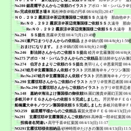
No280 鋸星耀平さんからご依頼のイラスト
アポロ・M・シバムラ＠
Re:完成依頼置き場８
風杜神奈＠暁の円卓
08/4/6(日) 20:47
ＮＯ．２９２ 霧原涼＠茶辺境藩国様ご依頼ＳＳ
久遠寺 那由他＠ナ
Re:ＮＯ．２９２ 霧原涼＠茶辺境藩国様ご依頼ＳＳ
久遠寺 那由
Re:ＮＯ．２９２ 霧原涼＠茶辺境藩国様ご依頼ＳＳ
久遠寺 
No.294 ＳＳ提出
黒霧＠天領
08/4/7(月) 23:49
No.261瀬戸口まつりさんからの依頼品
まき＠鍋の国
08/4/8(火) 1:59
おまけになります。
まき＠鍋の国
08/4/8(火) 2:00
No.246 影法師さんからのご依頼ＳＳ提出
睦月＠玄霧藩国
08/4/8(火
No275 アポロ・M・シバムラさんからのご依頼品
影法師＠ながみ藩
No.274 伯牙さまよりご依頼のＳＳ提出
奥羽りんく＠悪童同盟
08/4
No.247睦月＠玄霧藩国さん依頼イラスト
沢邑勝海＠キノウツン藩国
Re:No.247睦月＠玄霧藩国さん依頼イラスト
沢邑勝海＠キノウツ
No.290 玄霧弦耶さんからご依頼のイラスト
カヲリ＠世界忍者国
08/
Re:No.290 玄霧弦耶さんからご依頼のイラスト
カヲリ＠世界忍者
No.148 嘉納＠海法よけ藩国様の御依頼SS
羅幻雅貴＠羅幻王国
08/4
多岐川＠ＦＥＧさんからの依頼ＳＳ完成しました。
芹沢琴＠ＦＥＧ
船橋鷹大＠キノウツン藩国様依頼ＳＳ完成しました
多岐川佑華＠Ｆ
NO.259 鋸星耀平様からのご依頼品
霧賀火澄＠ＦＥＧ
08/4/13(日) 0
No291 玄霧弦耶＠玄霧藩国さんご依頼のSS
高神喜一郎＠紅葉国
08
投稿者名間違い
高守千喜＠紅葉国
08/4/13(日) 11:17
NO291玄霧弦耶様依頼納品
砂神時雨＠たけきの藩国
08/4/13(日) 11: