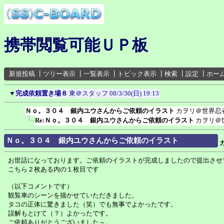
携帯閲覧可能ＵＰ板
新規投稿
┃
ツリー表示
┃
一覧表示
┃
トピック表示
┃
検索
┃
設定
┃
ホー
▼
完成依頼置き場８
東＠スタッフ
08/3/30(日) 19:13
Ｎｏ。３０４ 銀内ユウさんからご依頼のイラスト
カヲリ＠世界忍
Re:Ｎｏ。３０４ 銀内ユウさんからご依頼のイラスト
カヲリ＠
Ｎｏ。３０４ 銀内ユウさんからご依頼のイラスト
お世話になっております。ご依頼のイラストが完成しましたので提出させ
こちら２枚ある内の１枚目です
（以下コメントです）
観覧車のシーンを描かせていただきました。
タコの正体に驚きました（笑）でも無事でよかったです。
誤解もとけて（？）よかったです。
ご依頼ありがとうございました～。