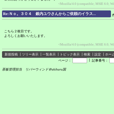
<Mozilla/4.0 (compatible; MSIE 6.0; 
Re:Ｎｏ。３０４ 銀内ユウさんからご依頼のイラス...
こちら２枚目です。
よろしくお願いいたします。
<Mozilla/4.0 (compatible; MSIE 6.0; 
新規投稿
┃
ツリー表示
┃
一覧表示
┃
トピック表示
┃
検索
┃
設定
┃
ホー
┃
ページ：
記事番号：
茶板管理担当 リバーウィンド＠akiharu国