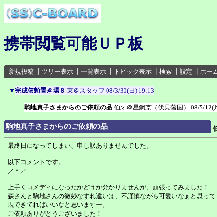
携帯閲覧可能ＵＰ板
新規投稿
┃
ツリー表示
┃
一覧表示
┃
トピック表示
┃
検索
┃
設定
┃
ホー
▼
完成依頼置き場８
東＠スタッフ
08/3/30(日) 19:13
駒地真子さまからのご依頼の品
伯牙＠星鋼京（伏見藩国）
08/5/12(
駒地真子さまからのご依頼の品
最終日になってしまい、申し訳ありませんでした。
以下コメントです。
／＊／
上手くコメディになったかどうか分かりませんが、頑張ってみました！
森さんと駒地さんの微妙なすれ違いは、不謹慎ながら可愛いなぁと思って
現できてればいいなと思いますー。
ご依頼ありがとうございました！