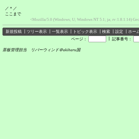
／＊／
ここまで
<Mozilla/5.0 (Windows; U; Windows NT 5.1; ja; rv:1.8.1.14) Ge
新規投稿
┃
ツリー表示
┃
一覧表示
┃
トピック表示
┃
検索
┃
設定
┃
ホー
┃
ページ：
記事番号：
茶板管理担当 リバーウィンド＠akiharu国