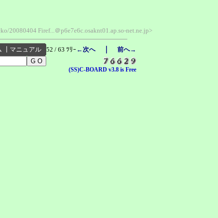
cko/20080404 Firef...＠p6e7e6c.osaknt01.ap.so-net.ne.jp>
｜
ム
┃
マニュアル
52 / 63 ﾂﾘｰ
←次へ
前へ→
(SS)C-BOARD v3.8 is Free