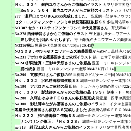
Ｎｏ。３０４ 銀内ユウさんからご依頼のイラスト
カヲリ＠世界忍
Re:Ｎｏ。３０４ 銀内ユウさんからご依頼のイラスト
カヲリ＠
277 瀬戸口まつりさんのSS完成しました。
高原鋼一郎＠キノウツ
セタ・ロスティフンケ・フシミ＠伏見藩国様依頼ＳＳ
多岐川佑華＠
NO.307 セタ・ロスティフンケ・フシミ＠伏見藩国さん...
芹沢琴＠Ｆ
No.278 西條華音さまからご依頼のイラスト
守上藤丸＠ナニワアーム
差し替えをお願いいたします。
守上藤丸＠ナニワアームズ商藩
NO316提出
黒霧＠伏見藩国
08/4/20(日) 20:45
NO３０８．やひろ＠ナニワアームズ商藩国様からのイ...
黒崎克耶＠
No.231 アポロ＠玄霧藩国さまご依頼イラスト
鍋 ヒサ子＠鍋の国
0
No.241那限逢真・三影＠天領さまのご依頼品
豊国 ミロ＠レンジャ
提出続き
豊国 ミロ＠レンジャー連邦
08/4/21(月) 2:14
No.290 玄霧弦耶さんご依頼のSS
里樹澪＠ビギナーズ王国
08/4/21(
Ｎｏ．３０２ 沢邑勝海様御依頼ＳＳ
城華一郎＠レンジャー連邦
08
No.190 アポロさんご依頼の品
田鍋 とよたろう＠鍋の国
08/4/22(
Ｎｏ．３００ 影法師さんからのご依頼の品（ＳＳ）
刻生・Ｆ・悠
No.288 久珂あゆみ＠ＦＥＧさんの依頼品完成
悪童屋 四季＠悪童
No.300 影法師＠ながみ藩国さんのご依頼のイラスト...
イク＠玄霧
黒霧＠伏見藩国さん依頼ＳＳ完成しました
多岐川佑華＠ＦＥＧ
08/4
Ｎｏ３２２ 沢邑勝海様ご依頼ＳＳ
城華一郎＠レンジャー連邦
08/4
ナンバリング修正：『Ｎｏ３２３』
城華一郎＠レンジャー連邦
0
no 313 緋乃江戌人さんからご依頼のイラスト
カヲリ＠世界忍者国