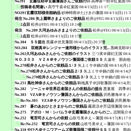
No291 玄霧弦耶＠玄霧藩国さんご依頼のSS
高神喜一郎＠紅葉国
08
投稿者名間違い
高守千喜＠紅葉国
08/4/13(日) 11:17
NO291玄霧弦耶様依頼納品
砂神時雨＠たけきの藩国
08/4/13(日) 11:
発注 No.286 矢上麗華さまよりのご依頼品
松井@FEG
08/4/13(日) 18:
2点目
松井@FEG
08/4/13(日) 18:14
発注 No.289 久珂あゆみさまよりのご依頼品
松井@FEG
08/4/13(日)
2点目
松井@FEG
08/4/13(日) 18:17
No.304 ＳＳ提出
黒霧＠伏見藩国
08/4/13(日) 20:37
NO.284 双樹真＠レンジャー連邦様からのイラスト完...
黒崎克耶＠
No.262久珂あゆみさんからご依頼のイラスト
三つ実＠羅幻王国
08/4
ＮＯ.３０３ ＶＺＡ＠キノウツン藩国様ご依頼ＳＳ
久遠寺 那由他
No.270松井さんからのご依頼品１/３
矢上ミサ＠鍋の国
08/4/14(月) 2
No.270松井さんからのご依頼品２/３
矢上ミサ＠鍋の国
08/4/14(
No.270松井さんからのご依頼品３/３
矢上ミサ＠鍋の国
08/4/
No.251 風杜神奈さんからのご依頼品
駒地真子＠詩歌藩国
08/4/14(月)
No.282 ソーニャ＠世界忍者国さんの依頼品の提出
悪童屋 四季＠
No.303 VZA＠キノウツン藩国さんからのご依頼品
沢邑勝海＠キノ
Re:No.303 VZA＠キノウツン藩国さんからのご依頼品
沢邑勝海
No.287 蒼のあおひとさまからのご依頼品
霧原涼＠芥辺境藩国
08/4
No.275 アポロ・M・シバムラ＠玄霧藩国さんからのご...
忌闇装介＠a
No.252 竜宮司さんからの依頼
山吹弓美＠え～藩国
08/4/17(木) 17:
Re:No.252 竜宮司さんからの依頼
山吹弓美＠え～藩国
08/4/17(
No.310 やひろ＠ナニワアームズ商藩国様ご依頼分ＳＳ
久遠寺 那由