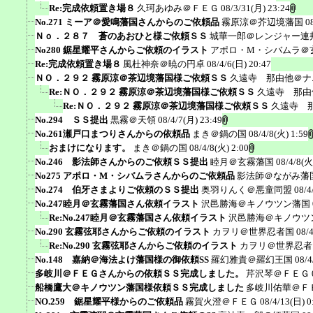
Re:完成依頼置き場８
久珂あゆみ＠ＦＥＧ
08/3/31(月) 23:24
No.271 ミーア＠愛鳴藩国さんからのご依頼品
霧原涼＠芥辺境藩国
0
Ｎｏ．２８７ 蒼のあおひと様ご依頼ＳＳ
城華一郎＠レンジャー連
No280 鋸星耀平さんからご依頼のイラスト
アポロ・M・シバムラ＠
Re:完成依頼置き場８
風杜神奈＠暁の円卓
08/4/6(日) 20:47
ＮＯ．２９２ 霧原涼＠茶辺境藩国様ご依頼ＳＳ
久遠寺 那由他＠ナ
Re:ＮＯ．２９２ 霧原涼＠茶辺境藩国様ご依頼ＳＳ
久遠寺 那由
Re:ＮＯ．２９２ 霧原涼＠茶辺境藩国様ご依頼ＳＳ
久遠寺 
No.294 ＳＳ提出
黒霧＠天領
08/4/7(月) 23:49
No.261瀬戸口まつりさんからの依頼品
まき＠鍋の国
08/4/8(火) 1:59
おまけになります。
まき＠鍋の国
08/4/8(火) 2:00
No.246 影法師さんからのご依頼ＳＳ提出
睦月＠玄霧藩国
08/4/8(火
No275 アポロ・M・シバムラさんからのご依頼品
影法師＠ながみ藩
No.274 伯牙さまよりご依頼のＳＳ提出
奥羽りんく＠悪童同盟
08/4
No.247睦月＠玄霧藩国さん依頼イラスト
沢邑勝海＠キノウツン藩国
Re:No.247睦月＠玄霧藩国さん依頼イラスト
沢邑勝海＠キノウツ
No.290 玄霧弦耶さんからご依頼のイラスト
カヲリ＠世界忍者国
08/
Re:No.290 玄霧弦耶さんからご依頼のイラスト
カヲリ＠世界忍者
No.148 嘉納＠海法よけ藩国様の御依頼SS
羅幻雅貴＠羅幻王国
08/4
多岐川＠ＦＥＧさんからの依頼ＳＳ完成しました。
芹沢琴＠ＦＥＧ
船橋鷹大＠キノウツン藩国様依頼ＳＳ完成しました
多岐川佑華＠Ｆ
NO.259 鋸星耀平様からのご依頼品
霧賀火澄＠ＦＥＧ
08/4/13(日) 0