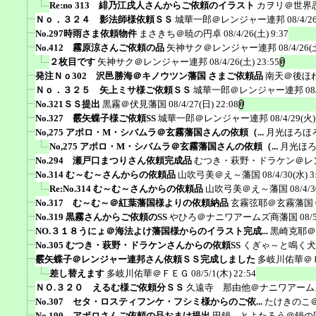
Re:no 313 緋乃江戌人さんからご依頼のイラスト
カヲリ＠世界
Ｎｏ．３２４ 影法師様依頼ＳＳ
城華一郎＠レンジャー連邦
08/4/2
No.297時雨さま依頼物件
まさきち＠暁の円卓
08/4/26(土) 9:37
No.412 霧原涼さんご依頼の品
矢神サク＠レンジャー連邦
08/4/26(
２枚目です
矢神サク＠レンジャー連邦
08/4/26(土) 23:55
発注Ｎｏ302 沢邑勝海＠キノウツン藩国 さまご依頼品
南天＠後ほ
Ｎｏ．３２５ 矢上ミサ様ご依頼ＳＳ
城華一郎＠レンジャー連邦
08
No.321ＳＳ提出
黒霧＠伏見藩国
08/4/27(日) 22:08
No.327 霰矢蝶子様ご依頼SS
城華一郎＠レンジャー連邦
08/4/29(火)
No,275 アポロ・M・シバムラ＠玄霧藩国さんの依頼（...
月光ほろほ
No,275 アポロ・M・シバムラ＠玄霧藩国さんの依頼（...
月光ほ
No.294 瀬戸口まつりさん依頼完成品
むつき・萩野・ドラケン＠レ
No.314 む～む～さんからの依頼品
山吹弓美＠え～藩国
08/4/30(水) 3
Re:No.314 む～む～さんからの依頼品
山吹弓美＠え～藩国
08/4/3
No.317 む～む～＠紅葉藩国様よりの依頼納品
玄霧弦耶＠玄霧藩国
No.319 黒霧さんからご依頼のSS
やひろ＠ナニワアームズ商藩国
08/
NO.３１８うにょ＠海法よけ藩国様からのイラスト完成...
黒崎克耶＠
No.305 むつき・萩野・ドラケンさんからの依頼SS
くぎゃ～と鳴く犬
霰矢蝶子＠レンジャー連邦さん依頼ＳＳ完成しました
多岐川佑華＠
差し替えます
多岐川佑華＠ＦＥＧ
08/5/1(木) 22:54
ＮＯ.３２０ えるむ様ご依頼分ＳＳ
久遠寺 那由他＠ナニワアーム
No.307 セタ・ロスティフンケ・フシミ様からのご依...
たけきのこ
No.190 アポロさんご依頼の品おまけ提出
田鍋 とよたろう＠鍋の