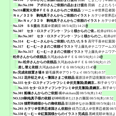
Re:No.190 アポロさんご依頼の品おまけ提出
田鍋 とよたろう
No316霧賀火澄＠ＦＥＧ さんからのご依頼品
ソーニャ＠世界忍者国
Ｎｏ／３２９ 駒地真子さんからご依頼のイラスト
カヲリ＠世界忍
Re:Ｎｏ／３２９ 駒地真子さんからご依頼のイラスト
カヲリ＠
No.329 ＳＳ提出
黒霧＠星鋼京
08/5/4(日) 14:21
No.307 セタ・ロスティフンケ・フシミ様からのご依...
松井@FEG
0
Re:No.307 セタ・ロスティフンケ・フシミ様からのご...
松井@F
No.314 む～む～さんからご依頼いただいたＳＳ
高守千喜＠紅葉国
No.317 む～む～さまのご依頼イラスト
守上藤丸＠ナニワアームズ
Re:No.317 む～む～さまのご依頼イラスト
守上藤丸＠ナニワア
松井さんからの依頼品
久珂あゆみ＠ＦＥＧ
08/5/6(火) 1:24
Re:松井さんからの依頼品
久珂あゆみ＠ＦＥＧ
08/5/6(火) 1:25
差し替え依頼
久珂あゆみ＠ＦＥＧ
08/5/6(火) 15:45
Re:完成依頼置き場８
癖毛爆男＠アウトウェイ
08/5/7(水) 0:57
No.312 花井柾之＠え～藩国さまご依頼品
霧原涼＠芥辺境藩国
08/5/7
No.335 セタ･ロスティフンケフシミ＠伏見藩国(星鋼京...
和子＠リワ
No.335 セタ･ロスティフンケフシミ＠伏見藩国(星鋼京...
和子＠リ
No.301 船橋さんからのご依頼
橘＠akiharu国
08/5/8(木) 3:42
NO.328駒地真子様の依頼
砂神時雨＠たけきの藩国
08/5/8(木) 18:52
No.326 猫野和錆様からの御依頼品
影法師＠ながみ藩国
08/5/9(金) 11
No.293 カヲリ＠世界忍者国さん依頼分
緋乃江戌人＠世界忍者国
08/
No.330 む～む～＠紅葉国様からのイラスト完成品
黒崎克耶＠海法よ