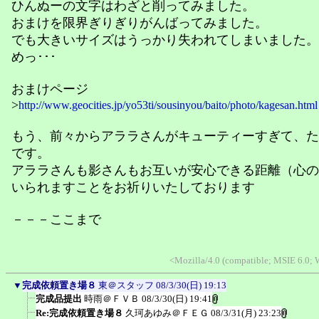
ひんぬーの文字はわざと削ってみました。
おまけを限界ぎりぎりがんばってみました。
でも大きいサイズはうっかり失われてしまいました。･
めっ･･･
おまけページ
>
http://www.geocities.jp/yo53ti/sousinyou/baito/photo/kagesan.html
もう、前々からアララさんがキューティーすぎて、た
です。
アララさんも影さんもお互いが安心できる距離（心の
いられますことをお祈りいたしております
－－－ここまで
<Mozilla/4.0 (compatible; MSIE 6.0; 
▼
完成依頼置き場８
東＠スタッフ
08/3/30(日) 19:13
完成品提出
時雨＠ＦＶＢ
08/3/30(日) 19:41
Re:完成依頼置き場８
久珂あゆみ＠ＦＥＧ
08/3/31(月) 23:23