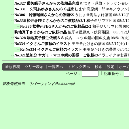
No.327 霰矢蝶子さんからの依頼品完成
むつき・萩野・ドラケン＠レ
No.331 久珂あゆみさんのＳＳ提出します
高原鋼一郎＠キノウツン
No306 鈴藤瑞樹さんからの依頼SS
うにょ＠海法よけ藩国
08/5/12(
No.336 松井@FEGさんからのご依頼品(2/1
和子＠リワマヒ国
08/5/1
No.336 松井@FEGさんからのご依頼品(2/2
和子＠リワマヒ国
08/
駒地真子さまからのご依頼の品
伯牙＠星鋼京（伏見藩国）
08/5/12(
No.328 駒地真子様ご依頼ＳＳ
銀内 ユウ＠鍋の国＠文族
08/5/13(火)
No334 イクさんご依頼のイラスト
モモ＠たけきの藩国
08/5/17(土) 1
Re:No334 イクさんご依頼のイラスト
モモ＠たけきの藩国
08/5/1
No.321追加分 ヤガミ・マユ＠鍋の国様 ご依頼のイラ...
イク＠玄霧
新規投稿
┃
ツリー表示
┃
一覧表示
┃
トピック表示
┃
検索
┃
設定
┃
ホー
┃
ページ：
記事番号：
茶板管理担当 リバーウィンド＠akiharu国