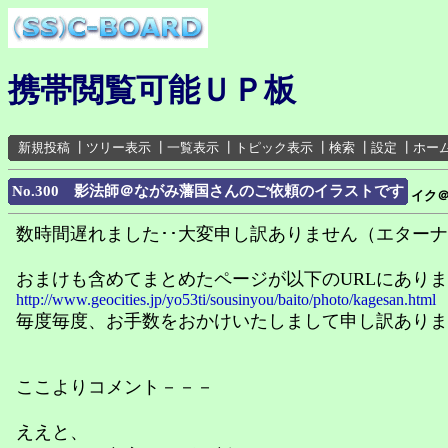
携帯閲覧可能ＵＰ板
新規投稿
┃
ツリー表示
┃
一覧表示
┃
トピック表示
┃
検索
┃
設定
┃
ホー
No.300 影法師＠ながみ藩国さんのご依頼のイラストです
イク
数時間遅れました･･大変申し訳ありません（エター
おまけも含めてまとめたページが以下のURLにあり
http://www.geocities.jp/yo53ti/sousinyou/baito/photo/kagesan.html
毎度毎度、お手数をおかけいたしまして申し訳ありま
ここよりコメント－－－
ええと、