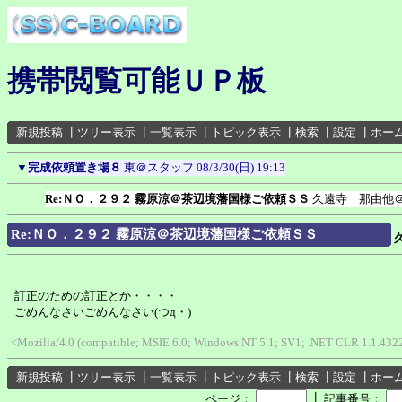
携帯閲覧可能ＵＰ板
新規投稿
┃
ツリー表示
┃
一覧表示
┃
トピック表示
┃
検索
┃
設定
┃
ホー
▼
完成依頼置き場８
東＠スタッフ
08/3/30(日) 19:13
Re:ＮＯ．２９２ 霧原涼＠茶辺境藩国様ご依頼ＳＳ
久遠寺 那由他
Re:ＮＯ．２９２ 霧原涼＠茶辺境藩国様ご依頼ＳＳ
訂正のための訂正とか・・・・
ごめんなさいごめんなさい(つд・)
<Mozilla/4.0 (compatible; MSIE 6.0; Windows NT 5.1; SV1; .NET CLR 1.1.432
新規投稿
┃
ツリー表示
┃
一覧表示
┃
トピック表示
┃
検索
┃
設定
┃
ホー
┃
ページ：
記事番号：