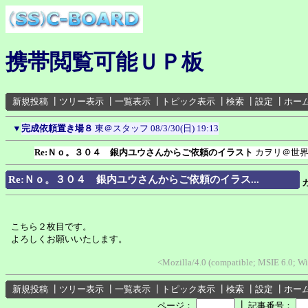
携帯閲覧可能ＵＰ板
新規投稿
┃
ツリー表示
┃
一覧表示
┃
トピック表示
┃
検索
┃
設定
┃
ホー
▼
完成依頼置き場８
東＠スタッフ
08/3/30(日) 19:13
Re:Ｎｏ。３０４ 銀内ユウさんからご依頼のイラスト
カヲリ＠世
Re:Ｎｏ。３０４ 銀内ユウさんからご依頼のイラス...
こちら２枚目です。
よろしくお願いいたします。
<Mozilla/4.0 (compatible; MSIE 6.0; 
新規投稿
┃
ツリー表示
┃
一覧表示
┃
トピック表示
┃
検索
┃
設定
┃
ホー
┃
ページ：
記事番号：