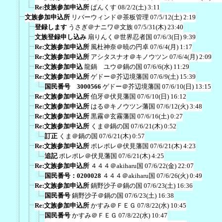
Re:技族参加申込所
ぱんくす
08/2/2(土) 3:11
文族参加申込所
リバーウィンド＠茶板管理
07/5/12(土) 2:19
登録します
うさぎ＠ナニワ＠文族
07/5/31(木) 23:40
文族登録申し込み
扇りんく＠世界忍者国
07/6/3(日) 9:39
Re:文族参加申込所
風杜神奈＠暁の円卓
07/6/4(月) 1:17
Re:文族参加申込所
アシタスナオ＠キノウツン
07/6/4(月) 2:09
Re:文族参加申込
龍鍋 ユウ＠鍋の国
07/6/6(水) 11:29
Re:文族参加申込所
ゲドー＠芥辺境藩国
07/6/9(土) 15:39
国民番号 3000566
ゲドー＠芥辺境藩国
07/6/10(日) 13:15
Re:文族参加申込所
伯牙＠伏見藩国
07/6/10(日) 16:12
Re:文族参加申込所
はる＠キノウツン藩国
07/6/12(火) 3:48
Re:文族参加申込所
黒霧＠玄霧藩国
07/6/16(土) 0:27
Re:文族参加申込所
くま＠鍋の国
07/6/21(木) 0:52
訂正
くま＠鍋の国
07/6/21(木) 0:57
Re:文族参加申込所
ポレポレ＠伏見藩国
07/6/21(木) 4:23
追記
ポレポレ＠伏見藩国
07/6/21(木) 4:25
Re:文族参加申込所
４４４＠akiharu国
07/6/22(金) 22:07
国民番号：0200028
４４４＠akiharu国
07/6/26(火) 0:49
Re:文族参加申込所
鍋野沙子＠鍋の国
07/6/23(土) 16:36
国民番号
鍋野沙子＠鍋の国
07/6/23(土) 16:38
Re:文族参加申込所
かすみ＠ＦＥＧ
07/8/22(水) 10:45
国民番号
かすみ＠ＦＥＧ
07/8/22(水) 10:47