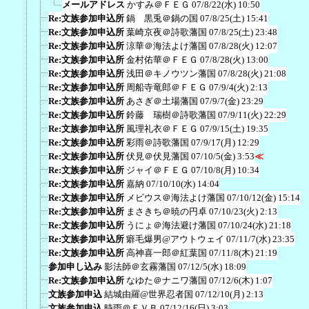
メールアドレス
かすみ＠ＦＥＧ
07/8/22(水) 10:50
Re:文族参加申込所
鍋 黒兎＠鍋の国
07/8/25(土) 15:41
Re:文族参加申込所
葉崎京夜＠詩歌藩国
07/8/25(土) 23:48
Re:文族参加申込所
涼華＠海法よけ藩国
07/8/28(火) 12:07
Re:文族参加申込所
金村佑華＠ＦＥＧ
07/8/28(火) 13:00
Re:文族参加申込所
浅田＠キノウツン藩国
07/8/28(火) 21:08
Re:文族参加申込所
周船寺竜郎＠ＦＥＧ
07/9/4(火) 2:13
Re:文族参加申込所
あさぎ＠土場藩国
07/9/7(金) 23:29
Re:文族参加申込所
鈴藤 瑞樹＠詩歌藩国
07/9/11(火) 22:29
Re:文族参加申込所
風理礼衣＠ＦＥＧ
07/9/15(土) 19:35
Re:文族参加申込所
彩雨＠詩歌藩国
07/9/17(月) 12:29
Re:文族参加申込所
伏見＠伏見藩国
07/10/5(金) 3:53
≪
Re:文族参加申込所
ジャイ＠ＦＥＧ
07/10/8(月) 10:34
Re:文族参加申込所
嘉納
07/10/10(水) 14:04
Re:文族参加申込所
メビウス＠海法よけ藩国
07/10/12(金) 15:14
Re:文族参加申込所
まさきち＠暁の円卓
07/10/23(火) 2:13
Re:文族参加申込所
うにょ＠海法避け藩国
07/10/24(水) 21:18
Re:文族参加申込所
癖毛爆男@アウトウェイ
07/11/7(水) 23:35
Re:文族参加申込所
高神喜一郎＠紅葉国
07/11/8(木) 21:19
参加申し込み
影法師＠玄霧藩国
07/12/5(水) 18:09
Re:文族参加申込所
なゆた＠ナニワ藩国
07/12/6(木) 1:07
文族参加申込
結城由羅@世界忍者国
07/12/10(月) 2:13
文族参加申込
時雨＠ＦＶＢ
07/12/16(日) 3:03