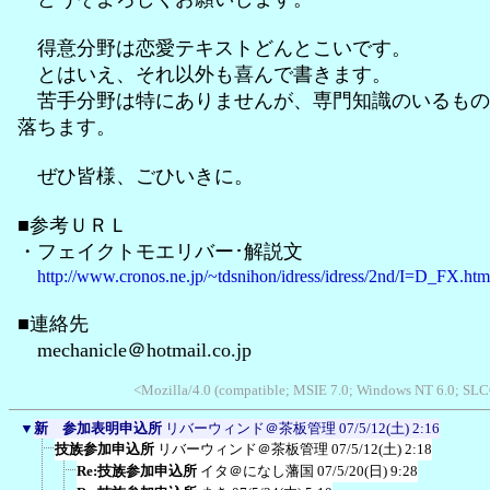
得意分野は恋愛テキストどんとこいです。
とはいえ、それ以外も喜んで書きます。
苦手分野は特にありませんが、専門知識のいるもの
落ちます。
ぜひ皆様、ごひいきに。
■参考ＵＲＬ
・フェイクトモエリバー･解説文
http://www.cronos.ne.jp/~tdsnihon/idress/idress/2nd/I=D_FX.htm
■連絡先
mechanicle＠hotmail.co.jp
<Mozilla/4.0 (compatible; MSIE 7.0; Windows NT 6.0; SL
▼
新 参加表明申込所
リバーウィンド＠茶板管理
07/5/12(土) 2:16
技族参加申込所
リバーウィンド＠茶板管理
07/5/12(土) 2:18
Re:技族参加申込所
イタ＠になし藩国
07/5/20(日) 9:28