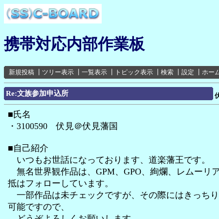
携帯対応内部作業板
新規投稿
┃
ツリー表示
┃
一覧表示
┃
トピック表示
┃
検索
┃
設定
┃
ホー
Re:文族参加申込所
■氏名
・3100590 伏見＠伏見藩国
■自己紹介
いつもお世話になっております、道楽藩王です。
無名世界観作品は、GPM、GPO、絢爛、レムーリ
抵はフォローしています。
一部作品は未チェックですが、その際にはきっちり
可能ですので、
どうぞよろしくお願いします。