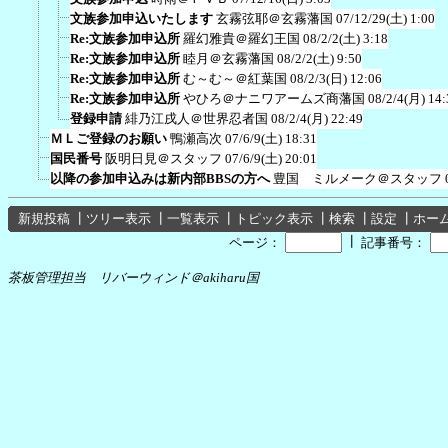
文族参加申込いたします
玄霧弦耶＠玄霧藩国
07/12/29(土) 1:00
Re:文族参加申込所
羅幻雅貴＠羅幻王国
08/2/2(土) 3:18
Re:文族参加申込所
睦月＠玄霧藩国
08/2/2(土) 9:50
Re:文族参加申込所
む～む～＠紅葉国
08/2/3(日) 12:06
Re:文族参加申込所
やひろ＠ナニワアームズ商藩国
08/2/4(月) 14:
登録申請
緋乃江戌人＠世界忍者国
08/2/4(月) 22:49
ＭＬご登録のお願い
鴨瀬高次
07/6/9(土) 18:31
国民番号
阪明日見＠スタッフ
07/6/9(土) 20:01
以降の参加申込みは新内部BBSの方へ
豊国 ミルメーク＠スタッフ
新規投稿
┃
ツリー表示
┃
一覧表示
┃
トピック表示
┃
検索
┃
設定
┃
ホー
┃
ページ：
記事番号：
茶板管理担当 リバーウィンド＠akiharu国