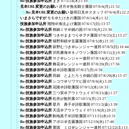
Re:技族参加申込所
まき
07/5/24(木) 5:10
見本URL変更のお願い
冴月＠無名騎士藩国
07/6/4(月) 21:52
Re:見本URL変更のお願い
阪明日見＠スタッフ
07/6/4(月) 22:
いまさらですが
モモ＠たけきの藩国
07/6/14(木) 1:32
技族参加申込所
飛翔＠海法よけ藩国
07/6/17(日) 13:57
Re:技族参加申込所
棉鍋ミサ＠鍋の国
07/6/19(火) 23:30
Re:技族参加申込所
つきやままつり＠ヲチ藩国
07/6/23(土) 13:27
Re:技族参加申込所
猫野和錆＠玄霧藩国
07/8/1(水) 21:35
Re:技族参加申込所
萩野むつき＠レンジャー連邦
07/8/5(日) 10:44
Re:技族参加申込所
沢邑勝海＠キノウツン藩国
07/8/11(土) 0:39
Re:技族参加申込所
サク＠レンジャー連邦
07/8/14(火) 22:10
Re:技族参加申込所
舞花＠レンジャー連邦
07/8/20(月) 17:56
Re:技族参加申込所
経＠詩歌藩国
07/8/27(月) 0:56
Re:技族参加申込所
田鍋 とよたろう＠鍋の国
07/8/29(水) 15:37
Re:技族参加申込所
シコウ＠リワマヒ国
07/9/4(火) 3:28
Re:技族参加申込所
花陵＠詩歌藩国
07/9/12(水) 16:33
Re:技族参加申込所
三つ実＠アウトウェイ
07/9/21(金) 1:27
Re:技族参加申込所
松井@無所属
07/10/15(月) 23:27
Re:技族参加申込所
星月 典子＠詩歌藩国
07/11/2(金) 3:39
Re:技族参加申込所
天流＠アウトウェイ
07/11/6(火) 20:25
Re:技族参加申込所
駒地真子＠詩歌藩国
07/11/21(水) 0:31
Re:技族参加申込所
アポロ＠玄霧藩国
07/12/19(水) 17:46
Re:技族参加申込所
豊国 ミロ＠レンジャー連邦
07/12/22(土) 13