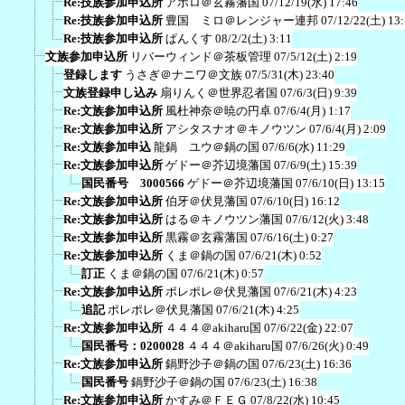
Re:技族参加申込所
アポロ＠玄霧藩国
07/12/19(水) 17:46
Re:技族参加申込所
豊国 ミロ＠レンジャー連邦
07/12/22(土) 13
Re:技族参加申込所
ぱんくす
08/2/2(土) 3:11
文族参加申込所
リバーウィンド＠茶板管理
07/5/12(土) 2:19
登録します
うさぎ＠ナニワ＠文族
07/5/31(木) 23:40
文族登録申し込み
扇りんく＠世界忍者国
07/6/3(日) 9:39
Re:文族参加申込所
風杜神奈＠暁の円卓
07/6/4(月) 1:17
Re:文族参加申込所
アシタスナオ＠キノウツン
07/6/4(月) 2:09
Re:文族参加申込
龍鍋 ユウ＠鍋の国
07/6/6(水) 11:29
Re:文族参加申込所
ゲドー＠芥辺境藩国
07/6/9(土) 15:39
国民番号 3000566
ゲドー＠芥辺境藩国
07/6/10(日) 13:15
Re:文族参加申込所
伯牙＠伏見藩国
07/6/10(日) 16:12
Re:文族参加申込所
はる＠キノウツン藩国
07/6/12(火) 3:48
Re:文族参加申込所
黒霧＠玄霧藩国
07/6/16(土) 0:27
Re:文族参加申込所
くま＠鍋の国
07/6/21(木) 0:52
訂正
くま＠鍋の国
07/6/21(木) 0:57
Re:文族参加申込所
ポレポレ＠伏見藩国
07/6/21(木) 4:23
追記
ポレポレ＠伏見藩国
07/6/21(木) 4:25
Re:文族参加申込所
４４４＠akiharu国
07/6/22(金) 22:07
国民番号：0200028
４４４＠akiharu国
07/6/26(火) 0:49
Re:文族参加申込所
鍋野沙子＠鍋の国
07/6/23(土) 16:36
国民番号
鍋野沙子＠鍋の国
07/6/23(土) 16:38
Re:文族参加申込所
かすみ＠ＦＥＧ
07/8/22(水) 10:45