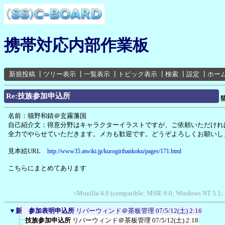
携帯対応内部作業板
新規投稿
┃
ツリー表示
┃
一覧表示
┃
トピック表示
┃
検索
┃
設定
┃
ホー
Re:技族参加申込所
名前：猫野和錆＠玄霧藩国
自己紹介文：得意分野はキャラクターイラストですが、ご依頼いただけれ
全力でやらせていただきます。メカも歓迎です。どうぞよろしくお願いし
見本絵URL
http://www35.atwiki.jp/kurogirihankoku/pages/171.html
こちらにまとめてあります
<Mozilla/4.0 (compatible; MSIE 6.0; Windows NT 5.1; 
▼
新 参加表明申込所
リバーウィンド＠茶板管理
07/5/12(土) 2:16
技族参加申込所
リバーウィンド＠茶板管理
07/5/12(土) 2:18