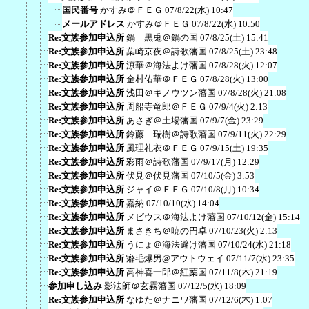
国民番号
かすみ＠ＦＥＧ
07/8/22(水) 10:47
メールアドレス
かすみ＠ＦＥＧ
07/8/22(水) 10:50
Re:文族参加申込所
鍋 黒兎＠鍋の国
07/8/25(土) 15:41
Re:文族参加申込所
葉崎京夜＠詩歌藩国
07/8/25(土) 23:48
Re:文族参加申込所
涼華＠海法よけ藩国
07/8/28(火) 12:07
Re:文族参加申込所
金村佑華＠ＦＥＧ
07/8/28(火) 13:00
Re:文族参加申込所
浅田＠キノウツン藩国
07/8/28(火) 21:08
Re:文族参加申込所
周船寺竜郎＠ＦＥＧ
07/9/4(火) 2:13
Re:文族参加申込所
あさぎ＠土場藩国
07/9/7(金) 23:29
Re:文族参加申込所
鈴藤 瑞樹＠詩歌藩国
07/9/11(火) 22:29
Re:文族参加申込所
風理礼衣＠ＦＥＧ
07/9/15(土) 19:35
Re:文族参加申込所
彩雨＠詩歌藩国
07/9/17(月) 12:29
Re:文族参加申込所
伏見＠伏見藩国
07/10/5(金) 3:53
Re:文族参加申込所
ジャイ＠ＦＥＧ
07/10/8(月) 10:34
Re:文族参加申込所
嘉納
07/10/10(水) 14:04
Re:文族参加申込所
メビウス＠海法よけ藩国
07/10/12(金) 15:14
Re:文族参加申込所
まさきち＠暁の円卓
07/10/23(火) 2:13
Re:文族参加申込所
うにょ＠海法避け藩国
07/10/24(水) 21:18
Re:文族参加申込所
癖毛爆男@アウトウェイ
07/11/7(水) 23:35
Re:文族参加申込所
高神喜一郎＠紅葉国
07/11/8(木) 21:19
参加申し込み
影法師＠玄霧藩国
07/12/5(水) 18:09
Re:文族参加申込所
なゆた＠ナニワ藩国
07/12/6(木) 1:07