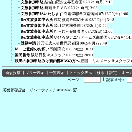
文族参加申込
結城由羅@世界忍者国
07/12/10(月) 2:13
文族参加申込
時雨＠ＦＶＢ
07/12/16(日) 3:03
文族参加申込いたします
玄霧弦耶＠玄霧藩国
07/12/29(土) 1:00
Re:文族参加申込所
羅幻雅貴＠羅幻王国
08/2/2(土) 3:18
Re:文族参加申込所
睦月＠玄霧藩国
08/2/2(土) 9:50
Re:文族参加申込所
む～む～＠紅葉国
08/2/3(日) 12:06
Re:文族参加申込所
やひろ＠ナニワアームズ商藩国
08/2/4(月) 14:
登録申請
緋乃江戌人＠世界忍者国
08/2/4(月) 22:49
ＭＬご登録のお願い
鴨瀬高次
07/6/9(土) 18:31
国民番号
阪明日見＠スタッフ
07/6/9(土) 20:01
以降の参加申込みは新内部BBSの方へ
豊国 ミルメーク＠スタッフ
新規投稿
┃
ツリー表示
┃
一覧表示
┃
トピック表示
┃
検索
┃
設定
┃
ホー
┃
ページ：
記事番号：
茶板管理担当 リバーウィンド＠akiharu国