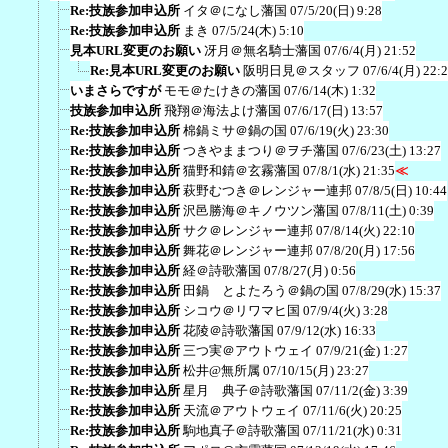
Re:技族参加申込所
イタ＠になし藩国
07/5/20(日) 9:28
Re:技族参加申込所
まき
07/5/24(木) 5:10
見本URL変更のお願い
冴月＠無名騎士藩国
07/6/4(月) 21:52
Re:見本URL変更のお願い
阪明日見＠スタッフ
07/6/4(月) 22:
いまさらですが
モモ＠たけきの藩国
07/6/14(木) 1:32
技族参加申込所
飛翔＠海法よけ藩国
07/6/17(日) 13:57
Re:技族参加申込所
棉鍋ミサ＠鍋の国
07/6/19(火) 23:30
Re:技族参加申込所
つきやままつり＠ヲチ藩国
07/6/23(土) 13:27
Re:技族参加申込所
猫野和錆＠玄霧藩国
07/8/1(水) 21:35
≪
Re:技族参加申込所
萩野むつき＠レンジャー連邦
07/8/5(日) 10:44
Re:技族参加申込所
沢邑勝海＠キノウツン藩国
07/8/11(土) 0:39
Re:技族参加申込所
サク＠レンジャー連邦
07/8/14(火) 22:10
Re:技族参加申込所
舞花＠レンジャー連邦
07/8/20(月) 17:56
Re:技族参加申込所
経＠詩歌藩国
07/8/27(月) 0:56
Re:技族参加申込所
田鍋 とよたろう＠鍋の国
07/8/29(水) 15:37
Re:技族参加申込所
シコウ＠リワマヒ国
07/9/4(火) 3:28
Re:技族参加申込所
花陵＠詩歌藩国
07/9/12(水) 16:33
Re:技族参加申込所
三つ実＠アウトウェイ
07/9/21(金) 1:27
Re:技族参加申込所
松井@無所属
07/10/15(月) 23:27
Re:技族参加申込所
星月 典子＠詩歌藩国
07/11/2(金) 3:39
Re:技族参加申込所
天流＠アウトウェイ
07/11/6(火) 20:25
Re:技族参加申込所
駒地真子＠詩歌藩国
07/11/21(水) 0:31