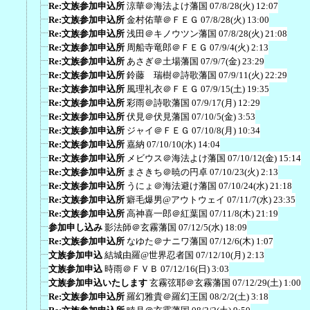
Re:文族参加申込所
涼華＠海法よけ藩国
07/8/28(火) 12:07
Re:文族参加申込所
金村佑華＠ＦＥＧ
07/8/28(火) 13:00
Re:文族参加申込所
浅田＠キノウツン藩国
07/8/28(火) 21:08
Re:文族参加申込所
周船寺竜郎＠ＦＥＧ
07/9/4(火) 2:13
Re:文族参加申込所
あさぎ＠土場藩国
07/9/7(金) 23:29
Re:文族参加申込所
鈴藤 瑞樹＠詩歌藩国
07/9/11(火) 22:29
Re:文族参加申込所
風理礼衣＠ＦＥＧ
07/9/15(土) 19:35
Re:文族参加申込所
彩雨＠詩歌藩国
07/9/17(月) 12:29
Re:文族参加申込所
伏見＠伏見藩国
07/10/5(金) 3:53
Re:文族参加申込所
ジャイ＠ＦＥＧ
07/10/8(月) 10:34
Re:文族参加申込所
嘉納
07/10/10(水) 14:04
Re:文族参加申込所
メビウス＠海法よけ藩国
07/10/12(金) 15:14
Re:文族参加申込所
まさきち＠暁の円卓
07/10/23(火) 2:13
Re:文族参加申込所
うにょ＠海法避け藩国
07/10/24(水) 21:18
Re:文族参加申込所
癖毛爆男@アウトウェイ
07/11/7(水) 23:35
Re:文族参加申込所
高神喜一郎＠紅葉国
07/11/8(木) 21:19
参加申し込み
影法師＠玄霧藩国
07/12/5(水) 18:09
Re:文族参加申込所
なゆた＠ナニワ藩国
07/12/6(木) 1:07
文族参加申込
結城由羅@世界忍者国
07/12/10(月) 2:13
文族参加申込
時雨＠ＦＶＢ
07/12/16(日) 3:03
文族参加申込いたします
玄霧弦耶＠玄霧藩国
07/12/29(土) 1:00
Re:文族参加申込所
羅幻雅貴＠羅幻王国
08/2/2(土) 3:18