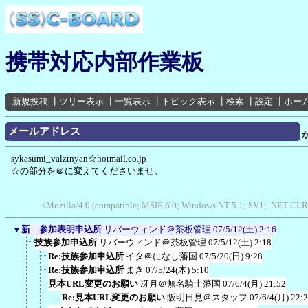
携帯対応内部作業板
新規投稿
┃
ツリー表示
┃
一覧表示
┃
トピック表示
┃
検索
┃
設定
┃
ホー
メールアドレス
sykasumi_valztnyan☆hotmail.co.jp
☆の部分を＠に変えてくださいませ。
<Mozilla/4.0 (compatible; MSIE 6.0; Windows NT 5.1; SV1; .NET CLR
▼
新 参加表明申込所
リバーウィンド＠茶板管理
07/5/12(土) 2:16
技族参加申込所
リバーウィンド＠茶板管理
07/5/12(土) 2:18
Re:技族参加申込所
イタ＠になし藩国
07/5/20(日) 9:28
Re:技族参加申込所
まき
07/5/24(木) 5:10
見本URL変更のお願い
冴月＠無名騎士藩国
07/6/4(月) 21:52
Re:見本URL変更のお願い
阪明日見＠スタッフ
07/6/4(月) 22: