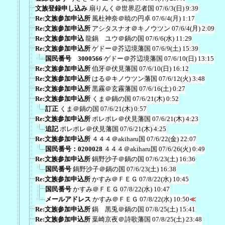
文族登録申し込み
扇りんく＠世界忍者国
07/6/3(日) 9:39
Re:文族参加申込所
風杜神奈＠暁の円卓
07/6/4(月) 1:17
Re:文族参加申込所
アシタスナオ＠キノウツン
07/6/4(月) 2:09
Re:文族参加申込
龍鍋 ユウ＠鍋の国
07/6/6(水) 11:29
Re:文族参加申込所
ゲドー＠芥辺境藩国
07/6/9(土) 15:39
国民番号 3000566
ゲドー＠芥辺境藩国
07/6/10(日) 13:15
Re:文族参加申込所
伯牙＠伏見藩国
07/6/10(日) 16:12
Re:文族参加申込所
はる＠キノウツン藩国
07/6/12(火) 3:48
Re:文族参加申込所
黒霧＠玄霧藩国
07/6/16(土) 0:27
Re:文族参加申込所
くま＠鍋の国
07/6/21(木) 0:52
訂正
くま＠鍋の国
07/6/21(木) 0:57
Re:文族参加申込所
ポレポレ＠伏見藩国
07/6/21(木) 4:23
追記
ポレポレ＠伏見藩国
07/6/21(木) 4:25
Re:文族参加申込所
４４４＠akiharu国
07/6/22(金) 22:07
国民番号：0200028
４４４＠akiharu国
07/6/26(火) 0:49
Re:文族参加申込所
鍋野沙子＠鍋の国
07/6/23(土) 16:36
国民番号
鍋野沙子＠鍋の国
07/6/23(土) 16:38
Re:文族参加申込所
かすみ＠ＦＥＧ
07/8/22(水) 10:45
国民番号
かすみ＠ＦＥＧ
07/8/22(水) 10:47
メールアドレス
かすみ＠ＦＥＧ
07/8/22(水) 10:50
≪
Re:文族参加申込所
鍋 黒兎＠鍋の国
07/8/25(土) 15:41
Re:文族参加申込所
葉崎京夜＠詩歌藩国
07/8/25(土) 23:48