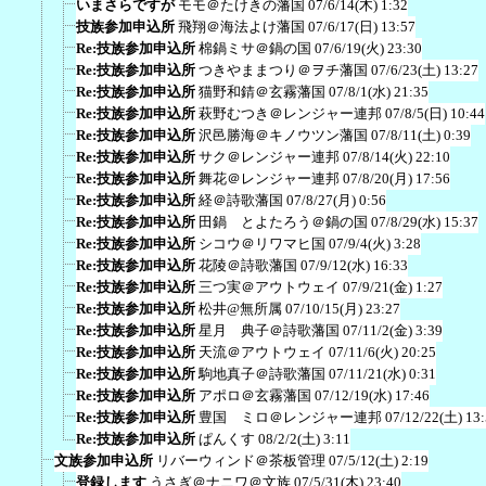
いまさらですが
モモ＠たけきの藩国
07/6/14(木) 1:32
技族参加申込所
飛翔＠海法よけ藩国
07/6/17(日) 13:57
Re:技族参加申込所
棉鍋ミサ＠鍋の国
07/6/19(火) 23:30
Re:技族参加申込所
つきやままつり＠ヲチ藩国
07/6/23(土) 13:27
Re:技族参加申込所
猫野和錆＠玄霧藩国
07/8/1(水) 21:35
Re:技族参加申込所
萩野むつき＠レンジャー連邦
07/8/5(日) 10:44
Re:技族参加申込所
沢邑勝海＠キノウツン藩国
07/8/11(土) 0:39
Re:技族参加申込所
サク＠レンジャー連邦
07/8/14(火) 22:10
Re:技族参加申込所
舞花＠レンジャー連邦
07/8/20(月) 17:56
Re:技族参加申込所
経＠詩歌藩国
07/8/27(月) 0:56
Re:技族参加申込所
田鍋 とよたろう＠鍋の国
07/8/29(水) 15:37
Re:技族参加申込所
シコウ＠リワマヒ国
07/9/4(火) 3:28
Re:技族参加申込所
花陵＠詩歌藩国
07/9/12(水) 16:33
Re:技族参加申込所
三つ実＠アウトウェイ
07/9/21(金) 1:27
Re:技族参加申込所
松井@無所属
07/10/15(月) 23:27
Re:技族参加申込所
星月 典子＠詩歌藩国
07/11/2(金) 3:39
Re:技族参加申込所
天流＠アウトウェイ
07/11/6(火) 20:25
Re:技族参加申込所
駒地真子＠詩歌藩国
07/11/21(水) 0:31
Re:技族参加申込所
アポロ＠玄霧藩国
07/12/19(水) 17:46
Re:技族参加申込所
豊国 ミロ＠レンジャー連邦
07/12/22(土) 13
Re:技族参加申込所
ぱんくす
08/2/2(土) 3:11
文族参加申込所
リバーウィンド＠茶板管理
07/5/12(土) 2:19
登録します
うさぎ＠ナニワ＠文族
07/5/31(木) 23:40