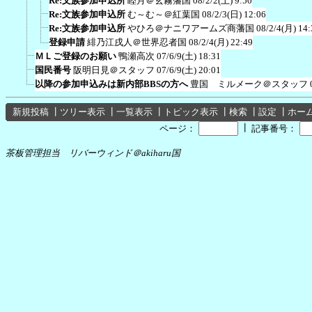
Re:文族参加申込所
睦月＠玄霧藩国
08/2/2(土) 9:50
Re:文族参加申込所
む～む～＠紅葉国
08/2/3(日) 12:06
Re:文族参加申込所
やひろ＠ナニワアームズ商藩国
08/2/4(月) 14:
登録申請
緋乃江戌人＠世界忍者国
08/2/4(月) 22:49
ＭＬご登録のお願い
鴨瀬高次
07/6/9(土) 18:31
国民番号
阪明日見＠スタッフ
07/6/9(土) 20:01
以降の参加申込みは新内部BBSの方へ
豊国 ミルメーク＠スタッフ
新規投稿
┃
ツリー表示
┃
一覧表示
┃
トピック表示
┃
検索
┃
設定
┃
ホー
┃
ページ：
記事番号：
茶板管理担当 リバーウィンド＠akiharu国