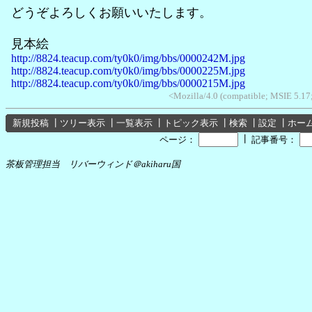
どうぞよろしくお願いいたします。
見本絵
http://8824.teacup.com/ty0k0/img/bbs/0000242M.jpg
http://8824.teacup.com/ty0k0/img/bbs/0000225M.jpg
http://8824.teacup.com/ty0k0/img/bbs/0000215M.jpg
<Mozilla/4.0 (compatible; MSIE 5.1
新規投稿
┃
ツリー表示
┃
一覧表示
┃
トピック表示
┃
検索
┃
設定
┃
ホー
┃
ページ：
記事番号：
茶板管理担当 リバーウィンド＠akiharu国