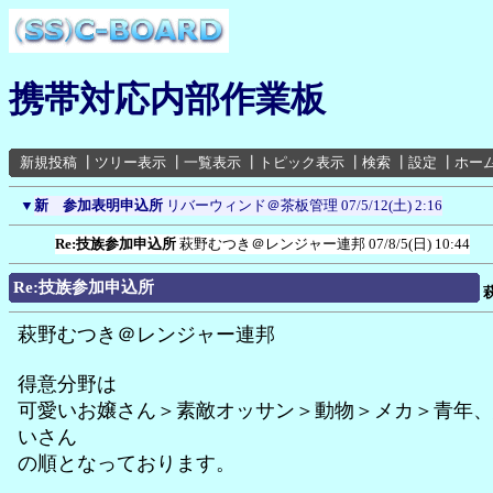
携帯対応内部作業板
新規投稿
┃
ツリー表示
┃
一覧表示
┃
トピック表示
┃
検索
┃
設定
┃
ホー
▼
新 参加表明申込所
リバーウィンド＠茶板管理
07/5/12(土) 2:16
Re:技族参加申込所
萩野むつき＠レンジャー連邦
07/8/5(日) 10:44
Re:技族参加申込所
萩野むつき＠レンジャー連邦
得意分野は
可愛いお嬢さん＞素敵オッサン＞動物＞メカ＞青年、
いさん
の順となっております。