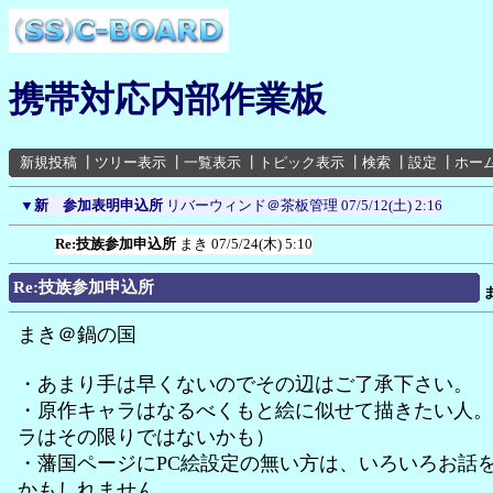
携帯対応内部作業板
新規投稿
┃
ツリー表示
┃
一覧表示
┃
トピック表示
┃
検索
┃
設定
┃
ホー
▼
新 参加表明申込所
リバーウィンド＠茶板管理
07/5/12(土) 2:16
Re:技族参加申込所
まき
07/5/24(木) 5:10
Re:技族参加申込所
まき＠鍋の国
・あまり手は早くないのでその辺はご了承下さい。
・原作キャラはなるべくもと絵に似せて描きたい人。
ラはその限りではないかも）
・藩国ページにPC絵設定の無い方は、いろいろお話
かもしれません。