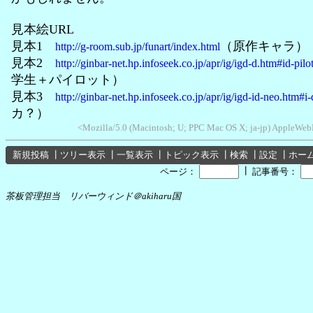
見本絵URL
見本1
（原作キャラ）
http://g-room.sub.jp/funart/index.html
見本2
http://ginbar-net.hp.infoseek.co.jp/apr/ig/igd-d.htm#id-pilo
学生＋パイロット）
見本3
http://ginbar-net.hp.infoseek.co.jp/apr/ig/igd-id-neo.htm#i-
カ？）
<Mozilla/5.0 (Macintosh; U; PPC Mac OS X; ja-jp) AppleWebK
新規投稿
┃
ツリー表示
┃
一覧表示
┃
トピック表示
┃
検索
┃
設定
┃
ホー
┃
ページ：
記事番号：
茶板管理担当 リバーウィンド＠akiharu国